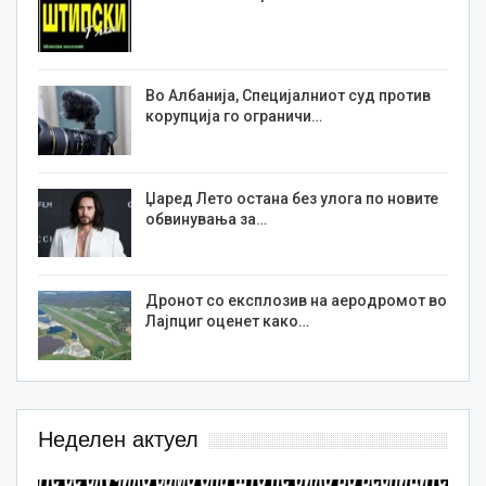
Во Албанија, Специјалниот суд против
корупција го ограничи…
Џаред Лето остана без улога по новите
обвинувања за…
Дронот со експлозив на аеродромот во
Лајпциг оценет како…
Неделен актуел