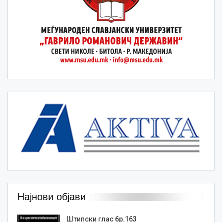
Најнови објави
Штипски глас бр.163