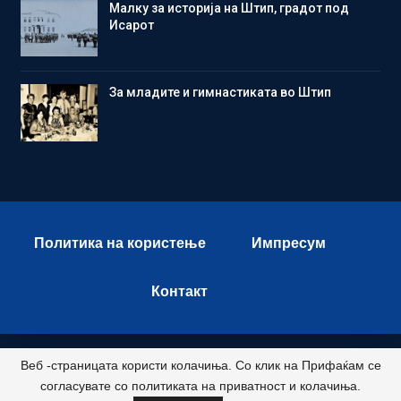
Малку за историја на Штип, градот под
Исарот
Зa младите и гимнастиката во Штип
Политика на користење
Импресум
Контакт
Веб -страницата користи колачиња. Со клик на Прифаќам се
© 2026 - Istok Press. All Rights Reserved.
согласувате со политиката на приватност и колачиња.
Развиено и хостирано од