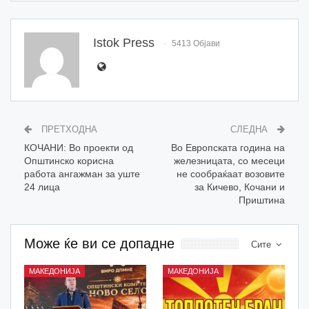
Istok Press
5413 Објави
ПРЕТХОДНА
СЛЕДНА
КОЧАНИ: Во проекти од
Во Европската година на
Општинско корисна
железницата, со месеци
работа ангажман за уште
не сообраќаат возовите
24 лица
за Кичево, Кочани и
Приштина
Може ќе ви се допадне
Сите
МАКЕДОНИЈА
МАКЕДОНИЈА