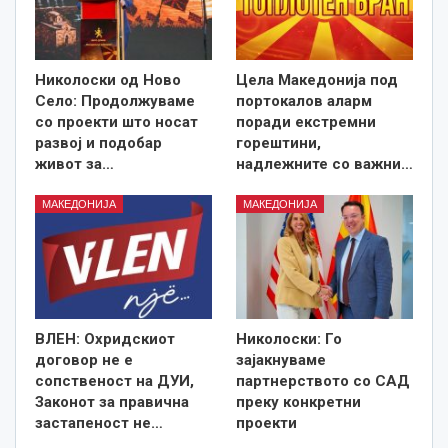
Николоски од Ново
Цела Македонија под
Село: Продолжуваме
портокалов аларм
со проекти што носат
поради екстремни
развој и подобар
горештини,
живот за…
надлежните со важни…
МАКЕДОНИЈА
МАКЕДОНИЈА
ВЛЕН: Охридскиот
Николоски: Го
договор не е
зајакнуваме
сопственост на ДУИ,
партнерството со САД
Законот за правична
преку конкретни
застапеност не…
проекти