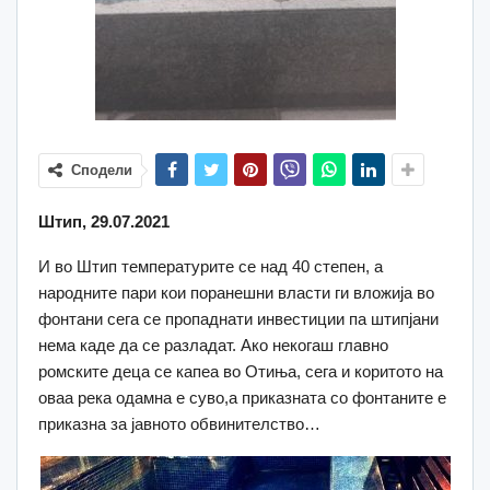
Сподели
Штип, 29.07.2021
И во Штип температурите се над 40 степен, а
народните пари кои поранешни власти ги вложија во
фонтани сега се пропаднати инвестиции па штипјани
нема каде да се разладат. Ако некогаш главно
ромските деца се капеа во Отиња, сега и коритото на
оваа река одамна е суво,а приказната со фонтаните е
приказна за јавното обвинителство…