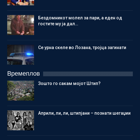
Бездомникот молел за пари, а еден од
гостите му ја дал…
Се урна скеле во Лозана, тројца загинати
Времеплов
Зошто го сакам мојот Штип?
Aприли, ли, ли, штипјани – познати шегаџии