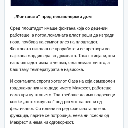
„Фонтаната“ пред пензионерски дом
Сред плоштадот имаше фонтана која со децении
работеше, а потоа локалната власт реши да изгради
нова, поубава на самиот влез на плоштадот.
Фонтаната никогаш не проработе и се претвори во
најскапа жардињера во државата. Така штипјани, кои
на плоштадот имаа и чешма, сега немаат ништо, а
баш таму температурата е највисока.
И фонтаната
спроти хотелот Оаза на која самоволен
градоначалник и го даде името Макфест, работеше
само при пуштањето. Таа требаше да има водоскоци
кои ќе „потскокнуваат“ под ритмот на песни од
фестивалот. Со години на ред фонтаната не е во
функција, парите се потрошија, нема ни псесни од
Макфест а нема ни одговорност.