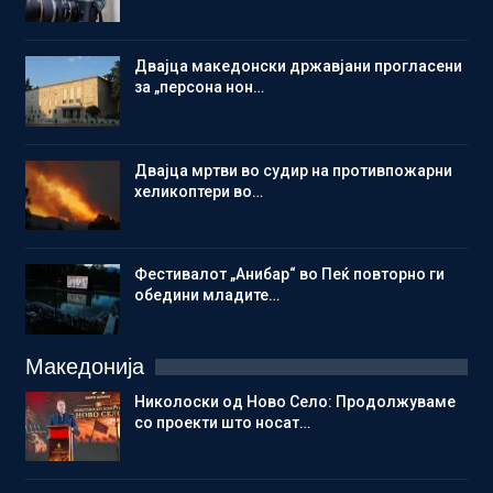
Двајца македонски државјани прогласени
за „персона нон…
Двајца мртви во судир на противпожарни
хеликоптери во…
Фестивалот „Анибар“ во Пеќ повторно ги
обедини младите…
Македонија
Николоски од Ново Село: Продолжуваме
со проекти што носат…