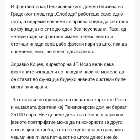
И фонтаната кај Пензионерскиот дом во близина на
Градскиот плоштад „Слобода“ работеше само едно
лето, а одвреме навреме се правеа обиди да се стави
во функција но сите до еден беа неуспешни. Така, од
четири градски фонтани имаме големо ништо и
стотици илјади евра џабе фрлени пари за што, пак да
спомнеме, никој не понел одговорност.
Здравко Коцев, директор на ЈП Исар вели дека
фонтаните изградени со народни пари не можеле да
се стават во функција бидејќи нивните системи биле
многу руинирани.
-За ставање во функција на фонатана кај хотел Оаза
и на малата фонтана кај Пензионерски дом ни бараат
25.000 евра. Ние цениме дека тоа се многу пари кои
јавното претпријатие може да ги искористи за други,
позначајни потреби, а што се однесува до градските
чешми нив ги има пет-шест но штом денес ние ќе