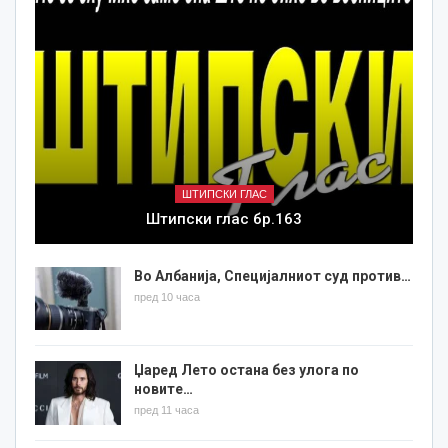
ШТИПСКИ ГЛАС
Штипски глас бр.163
Во Албанија, Специјалниот суд против…
пред 10 часа
Џаред Лето остана без улога по
новите…
пред 11 часа