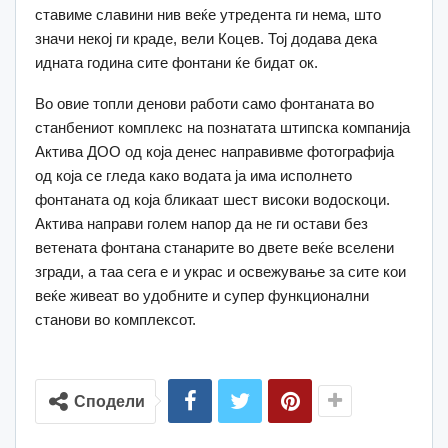
ставиме славини нив веќе утредента ги нема, што
значи некој ги краде, вели Коцев. Тој додава дека
идната година сите фонтани ќе бидат ок.
Во овие топли денови работи само фонтаната во
станбениот комплекс на познатата штипска компанија
Актива ДОО од која денес направивме фотографија
од која се гледа како водата ја има исполнето
фонтаната од која бликаат шест високи водоскоци.
Актива направи голем напор да не ги остави без
ветената фонтана станарите во двете веќе вселени
згради, а таа сега е и украс и освежување за сите кои
веќе живеат во удобните и супер функционални
станови во комплексот.
Сподели