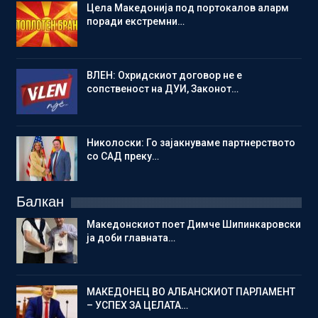
Цела Македонија под портокалов аларм
поради екстремни…
ВЛЕН: Охридскиот договор не е
сопственост на ДУИ, Законот…
Николоски: Го зајакнуваме партнерството
со САД преку…
Балкан
Македонскиот поет Димче Шипинкаровски
ја доби главната…
МАКЕДОНЕЦ ВО АЛБАНСКИОТ ПАРЛАМЕНТ
– УСПЕХ ЗА ЦЕЛАТА…