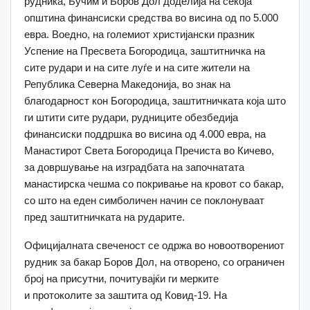
рудника, Бучим и Боров Дол доделија на секоја
општина финансиски средства во висина од по 5.000
евра. Воедно, на големиот христијански празник
Успение на Пресвета Богородица, заштитничка на
сите рудари и на сите луѓе и на сите жители на
Република Северна Македонија, во знак на
благодарност кон Богородица, заштитничката која што
ги штити сите рудари, рудниците обезбедија
финансиски поддршка во висина од 4.000 евра, на
Манастирот Света Богородица Пречиста во Кичево,
за довршување на изградбата на започнатата
манастирска чешма со покривање на кровот со бакар,
со што на еден симболичен начин се поклонуваат
пред заштитничката на рударите.
Официјалната свеченост се одржа во новоотворениот
рудник за бакар Боров Дол, на отворено, со ограничен
број на присутни, почитувајќи ги мерките
и протоколите за заштита од Ковид-19. На