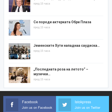
пред 15 часа
Се породи актерката Обри Плаза
пред 15 часа
Јеменските Хути нападнаа саудиска…
пред 15 часа
„Последната роза на летото“ –
музички…
пред 15 часа
Facebook
Istokpress
Join us on Facebook
Join us on Twitter