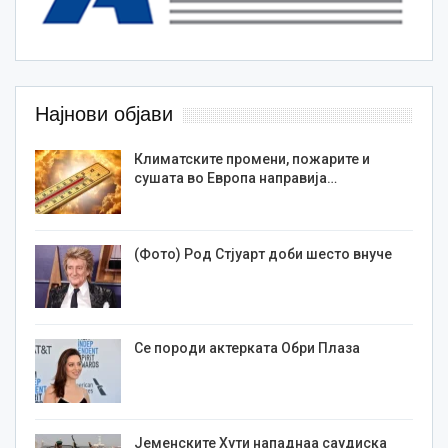
Најнови објави
Климатските промени, пожарите и
сушата во Европа направија…
(Фото) Род Стјуарт доби шесто внуче
Се породи актерката Обри Плаза
Јеменските Хути нападнаа саудиска