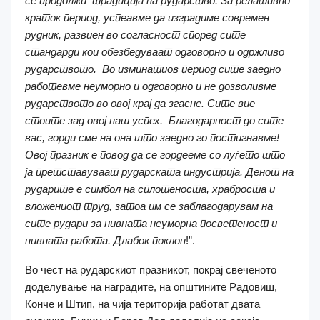
се продолжи традиција на рударство. За релативно
краток период, успеавме да изградиме современ
рудник, развиен во согласност според сите
стандарди кои обезбедуваат одговорно и одржливо
рударството. Во изминатиов период сите заедно
работевме неуморно и одговорно и не дозволивме
рударството во овој крај да згасне. Сите вие
стоите зад овој наш успех. Благодарност до сите
вас, горди сме на она што заедно го постигнавме!
Овој празник е повод да се гордееме со луѓето што
ја претставуваат рударската индустрија. Денот на
рударите е симбол на сплотеноста, храброста и
вложениот труд, затоа им се заблагодарувам на
сите рудари за нивната неуморна посветеност и
нивната работа. Длабок поклон
!”.
Во чест на рударскиот празникот, покрај свеченото
доделување на наградите, на општините Радовиш,
Конче и Штип, на чија територија работат двата