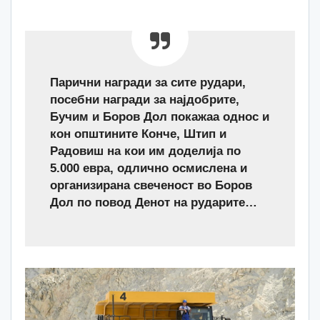
Парични награди за сите рудари,
посебни награди за најдобрите,
Бучим и Боров Дол покажаа однос и
кон општините Конче, Штип и
Радовиш на кои им доделија по
5.000 евра, одлично осмислена и
организирана свеченост во Боров
Дол по повод Денот на рударите…