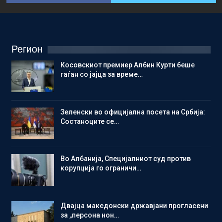
Регион
Косовскиот премиер Албин Курти беше
гаѓан со јајца за време…
Зеленски во официјална посета на Србија:
Состаноците се…
Во Албанија, Специјалниот суд против
корупција го ограничи…
Двајца македонски државјани прогласени
за „персона нон…