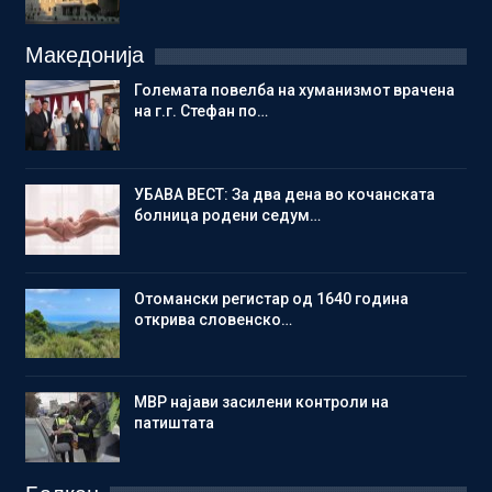
Македонија
Големата повелба на хуманизмот врачена
на г.г. Стефан по…
УБАВА ВЕСТ: За два дена во кочанската
болница родени седум…
Отомански регистар од 1640 година
открива словенско…
МВР најави засилени контроли на
патиштата