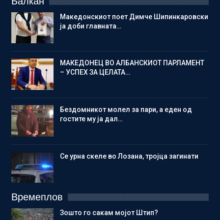
Балкан
Македонскиот поет Димче Шипинкаровски
ја доби главната…
МАКЕДОНЕЦ ВО АЛБАНСКИОТ ПАРЛАМЕНТ
– УСПЕХ ЗА ЦЕЛАТА…
Бездомникот молел за пари, а еден од
гостите му ја дал…
Се урна скеле во Лозана, тројца загинати
Времеплов
Зошто го сакам мојот Штип?