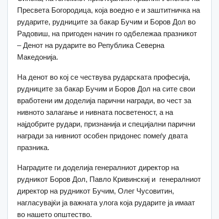
Пресвета Богородица, која воедно е и заштитничка на
рударите, рудниците за бакар Бучим и Боров Дол во
Радовиш, на пригоден начин го одбележаа празникот
– Денот на рударите во Република Северна
Македонија.
На денот во кој се чествува рударската професија,
рудниците за бакар Бучим и Боров Дол на сите свои
вработени им доделија парични награди, во чест за
нивното залагање и нивната посветеност, а на
најдобрите рудари, признанија и специјални парични
награди за нивниот особен придонес помеѓу двата
празника.
Наградите ги доделија генералниот директор на
рудникот Боров Дол, Павло Кривинскиј и генералниот
директор на рудникот Бучим, Олег Чусовитин,
нагласувајќи ја важната улога која рударите ја имаат
во нашето општество.