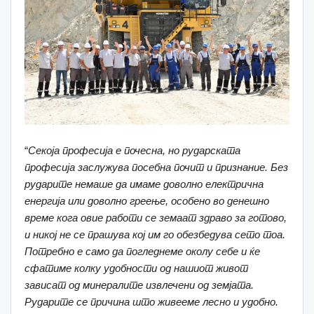
“
Секоја професија е почесна, но рударската
професија заслужува посебна почит и признание. Без
рударите немаше да имаме доволно електрична
енергија или доволно греење, особено во денешно
време кога овие работи се земаат здраво за готово,
и никој не се прашува кој им го обезбедува сето тоа.
Потребно е само да погледнеме околу себе и ќе
сфатиме колку удобности од нашиот живот
зависат од минералите извлечени од земјата.
Рударите се причина што живееме лесно и удобно.