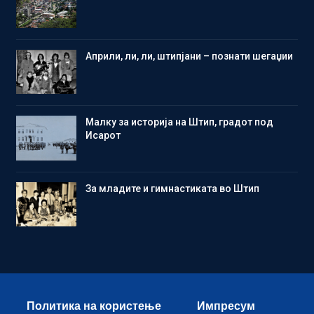
Aприли, ли, ли, штипјани – познати шегаџии
Малку за историја на Штип, градот под
Исарот
Зa младите и гимнастиката во Штип
Политика на користење
Импресум