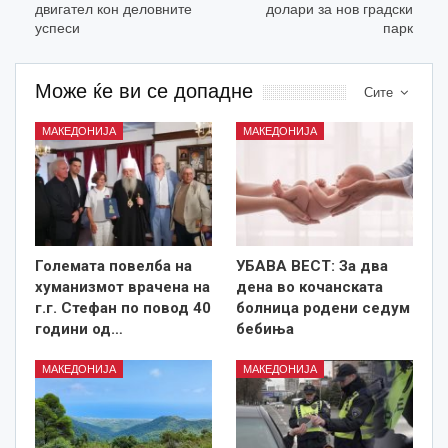
двигател кон деловните
долари за нов градски
успеси
парк
Може ќе ви се допадне
Сите
МАКЕДОНИЈА
МАКЕДОНИЈА
Големата повелба на
УБАВА ВЕСТ: За два
хуманизмот врачена на
дена во кочанската
г.г. Стефан по повод 40
болница родени седум
години од…
бебиња
МАКЕДОНИЈА
МАКЕДОНИЈА