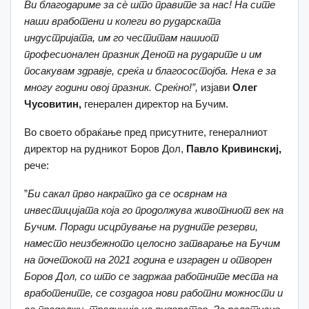
Ви благодариме за сè
што правите за нас! На сите
наши вработени и колеги во рударската
индустријата, им го честитам нашиот
професионален празник Денот на рударите и им
посакувам здравје, среќа и благосостојба. Нека е за
многу години овој празник. Среќно!”,
изјави
Олег
Чусовитин,
генерален директор на Бучим.
Во своето обраќање пред присутните, генералниот
директор на рудникот Боров Дол,
Павло Кривинскиј,
рече:
”
Би сакал
прво накратко да се осврнам на
инвестицијата која го продолжува животниот век на
Бучим. Поради исцрпување на рудните резерви,
наместо неизбежното целосно затварање на Бучим
на почетокот на 2021 година е изграден и отворен
Боров Дол, со што се задржаа работните места на
вработените, се создадоа нови работни можности и