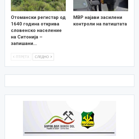
Отомански регистар од
МВР најави засилени
1640 година открива
контроли на патиштата
словенско население
на Ситонија –
запишани…
ПТРЕТХ
СЛЕДНО