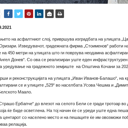
9.2021
њето на асфалтниот слој, привршува изградбата на улицата „Ц
 Оризари. Изведувачот, градежната фирма „Стоименов“ работи н
на 450 метри на улицата што ги поврзува неодамна асфалтира
нгел Донев“. Со ова се реализиран уште еден инфраструктурен
а уредување на градежното земјиште на Општина Кочани за 202
рши и реконструкцијата на улицата „Иван Иванов-Балашо“, на к
алтирани се и улиците „529“ во населбата Усова Чешма и „Димит
Белското Маало.
Страшо Ербапче“ до влезот на селото Бели се гради тротоар во
 која ќе биде осветлена. На тој начин ќе се уреди уште една пеш
ва центарот со населено место и на пешаците ќе им овозможи п
ваа релација.