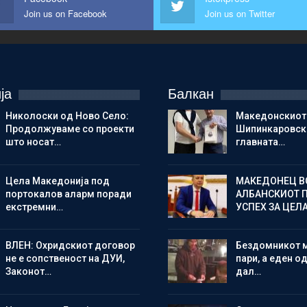
Join us on Facebook
Join us on Twitter
ја
Балкан
Николоски од Ново Село:
Македонскиот
Продолжуваме со проекти
Шипинкаровски
што носат…
главната…
Цела Македонија под
МАКЕДОНЕЦ В
портокалов аларм поради
АЛБАНСКИОТ 
екстремни…
УСПЕХ ЗА ЦЕЛ
ВЛЕН: Охридскиот договор
Бездомникот 
не е сопственост на ДУИ,
пари, а еден од
Законот…
дал…