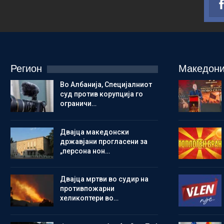
Регион
Македони
Во Албанија, Специјалниот
суд против корупција го
ограничи…
Двајца македонски
државјани прогласени за
„персона нон…
Двајца мртви во судир на
противпожарни
хеликоптери во…