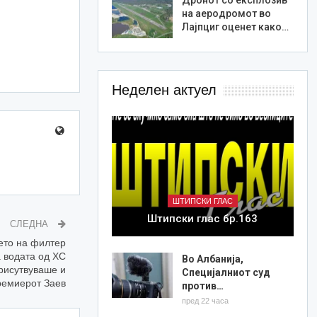
на аеродромот во
Лајпциг оценет како…
Неделен актуел
ШТИПСКИ ГЛАС
Штипски глас бр.163
СЛЕДНА
ето на филтер
а водата од ХС
Во Албанија,
присутвуваше и
Специјалниот суд
ремиерот Заев
против…
пред 22 часа