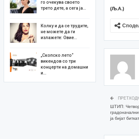
го очекува своето
трето дете, а сега ја…
(Љ.А.)
Споде
Колку и да се трудите,
не можете да ги
излажете: Овие…
„Скопско лето“
викендов со три
концерти на домашни
и…
ПРЕТХОД
ШТИП: Четвор
градоначалник
ја бијат битк