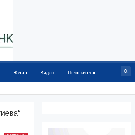
т
Живот
Видео
Штипски глас
ѓиева“