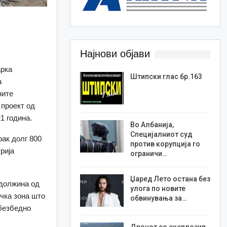
Најнови објави
арка
Штипски глас бр.163
а
ните
 проект од
1 година.
Во Албанија,
Специјалниот суд
рак долг 800
против корупција го
рија
ограничи…
Џаред Лето остана без
 должина од
улога по новите
ачка зона што
обвинувања за…
обезбедно
Дронот со експлозив