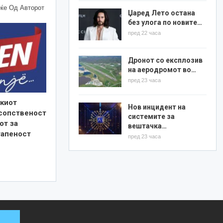
ќе Од Авторот
Џаред Лето остана
без улога по новите…
пред 22 часа
Дронот со експлозив
на аеродромот во…
пред 23 часа
киот
Нов инцидент на
 сопственост
системите за
от за
вештачка…
тапеност
пред 23 часа