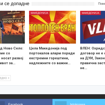
ви се допадне
Пове
МАКЕДОНИЈА
МАКЕДОНИЈА
д Ново Село:
Цела Македонија под
ВЛЕН: Охридс
ме со
портокалов аларм поради
договор не е
 носат развој
екстремни горештини,
на ДУИ, Закон
ивот за…
надлежните со важни…
правична зас
не…
ЛЕДНО
Facebook
Istokpress