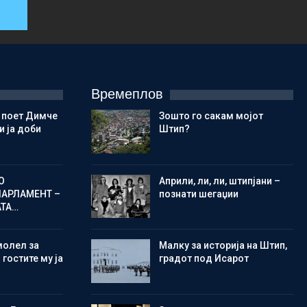
Времеплов
 поет Димче
Зошто го сакам мојот
 ја доби
Штип?
О
Aприли, ли, ли, штипјани –
ПАРЛАМЕНТ –
познати шегаџии
АТА…
молел за
Малку за историја на Штип,
 гостите му ја
градот под Исарот