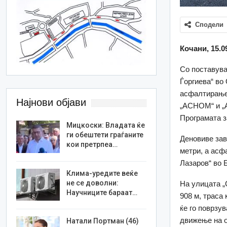
Сподели
Кочани, 15.0
Со поставува
Ѓоргиева“ во
асфалтирање 
Најнови објави
„АСНОМ“ и „А
Програмата з
Мицкоски: Владата ќе
ги обештети граѓаните
Деновиве зав
кои претрпеа…
метри, а асф
Лазаров“ во 
Клима-уредите веќе
не се доволни:
На улицата „
Научниците бараат…
908 м, траса
ќе го поврзу
движење на о
Натали Портман (46)