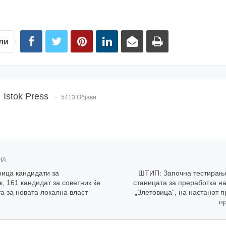
ли
Istok Press
5413 Објави
НА
ица кандидати за
ШТИП: Започна тестирањ
, 161 кандидат за советник ќе
станицата за преработка н
ата за новата локална власт
„Злетовица“, на настанот 
п