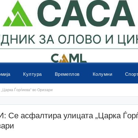
омија
Култура
Времеплов
Колумни
Спор
„Царка Ѓорѓиева“ во Оризари
: Се асфалтира улицата „Царка Ѓор
зари