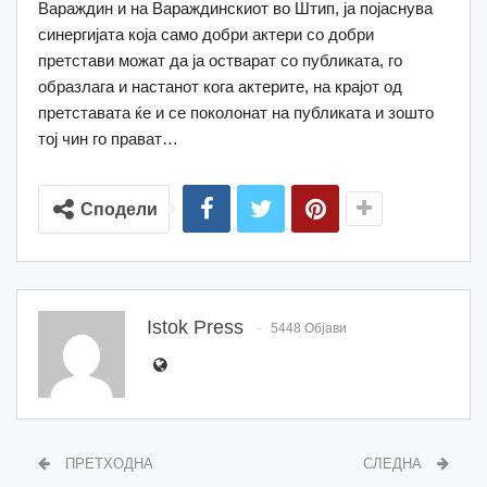
Вараждин и на Вараждинскиот во Штип, ја појаснува
синергијата која само добри актери со добри
претстави можат да ја остварат со публиката, го
образлага и настанот кога актерите, на крајот од
претставата ќе и се поколонат на публиката и зошто
тој чин го прават…
Сподели
Istok Press
5448 Објави
ПРЕТХОДНА
СЛЕДНА