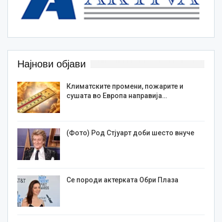
Најнови објави
Климатските промени, пожарите и
сушата во Европа направија…
(Фото) Род Стјуарт доби шесто внуче
Се породи актерката Обри Плаза