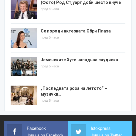
(Фото) Род Стјуарт доби шесто внуче
пред 4 часа
Се породи актерката Обри Плаза
пред 5 часа
Јеменските Хути нападнаа саудиска…
пред 5 часа
„Последната роза на летото“ –
музички…
пред 5 часа
Facebook
Istokpress
Join us on Facebook
Join us on Twitter