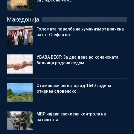
за „персона нон…
Македонија
Големата повелба на хуманизмот врачена
на г.г. Стефан по…
УБАВА ВЕСТ: За два дена во кочанската
болница родени седум…
Отомански регистар од 1640 година
открива словенско…
МВР најави засилени контроли на
патиштата