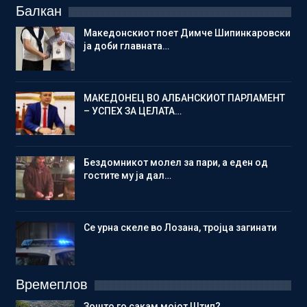
Балкан
Македонскиот поет Димче Шипинкаровски
ја доби главната…
МАКЕДОНЕЦ ВО АЛБАНСКИОТ ПАРЛАМЕНТ
– УСПЕХ ЗА ЦЕЛАТА…
Бездомникот молел за пари, а еден од
гостите му ја дал…
Се урна скеле во Лозана, тројца загинати
Времеплов
Зошто го сакам мојот Штип?