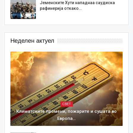
Јеменските Хути нападнаа саудиска
рафинерија откако…
Неделен актуел
СВЕТ
Климатските промени, пожарите и сушата во
Европа…