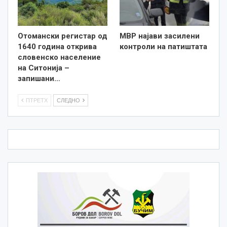
Отомански регистар од
МВР најави засилени
1640 година открива
контроли на патиштата
словенско население
на Ситонија –
запишани…
ПТРЕТХ
СЛЕДНО