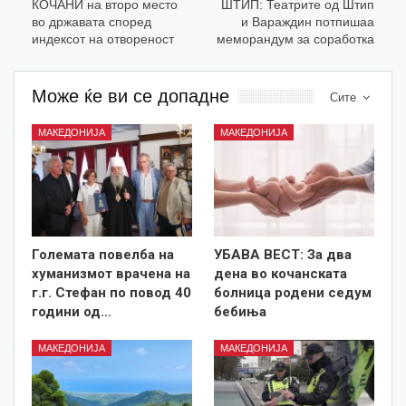
КОЧАНИ на второ место
ШТИП: Театрите од Штип
во државата според
и Вараждин потпишаа
индексот на отвореност
меморандум за соработка
Може ќе ви се допадне
Сите
МАКЕДОНИЈА
МАКЕДОНИЈА
Големата повелба на
УБАВА ВЕСТ: За два
хуманизмот врачена на
дена во кочанската
г.г. Стефан по повод 40
болница родени седум
години од…
бебиња
МАКЕДОНИЈА
МАКЕДОНИЈА