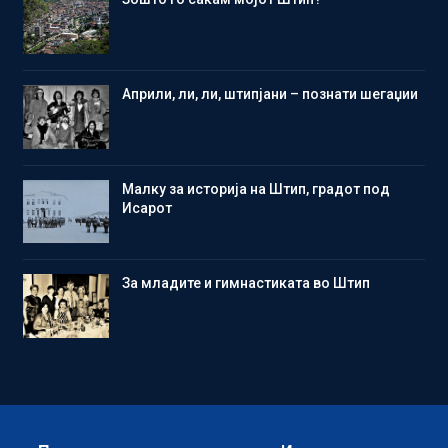
Aприли, ли, ли, штипјани – познати шегаџии
Малку за историја на Штип, градот под
Исарот
Зa младите и гимнастиката во Штип