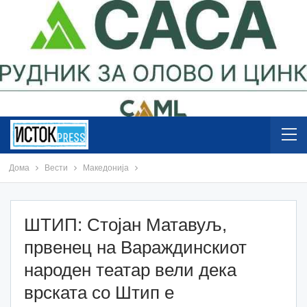
Дома
Вести
Македонија
ШТИП: Стојан Матавуљ,
првенец на Вараждинскиот
народен театар вели дека
врската со Штип е