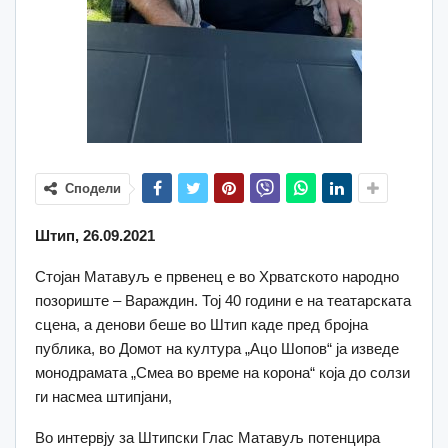
Сподели
Штип, 26.09.2021
Стојан Матавуљ е првенец е во Хрватското народно
позориште – Вараждин. Тој 40 години е на театарската
сцена, а денови беше во Штип каде пред бројна
публика, во Домот на култура „Ацо Шопов“ ја изведе
монодрамата „Смеа во време на корона“ која до солзи
ги насмеа штипјани,
Во интервју за Штипски Глас Матавуљ потенцира