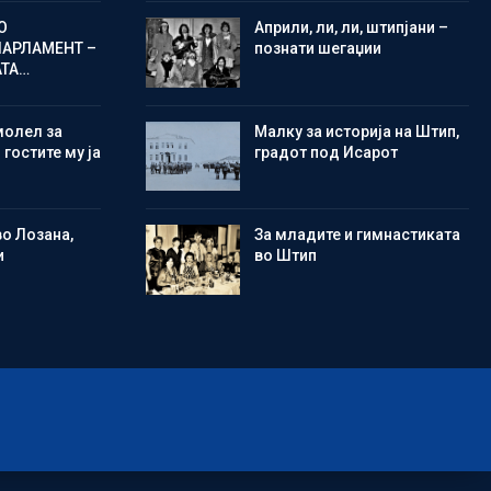
О
Aприли, ли, ли, штипјани –
ПАРЛАМЕНТ –
познати шегаџии
АТА…
молел за
Малку за историја на Штип,
 гостите му ја
градот под Исарот
во Лозана,
Зa младите и гимнастиката
и
во Штип