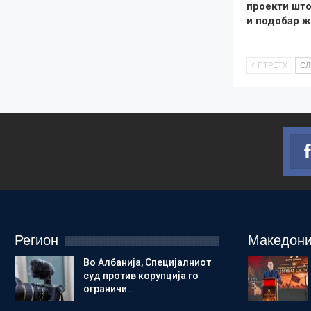
проекти што
и подобар ж
ПТРЕТХ
С
Регион
Македони
Во Албанија, Специјалниот
суд против корупција го
ограничи…