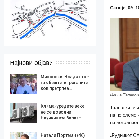
Скопје, 09. 1
Најнови објави
Мицкоски: Владата ќе
ги обештети граѓаните
кои претрпеа…
Ивица Талевск
Клима-уредите веќе
Талевски ги и
не се доволни:
на поголемо 
Научниците бараат…
на локалниот 
„Рудникот СА
Натали Портман (46)