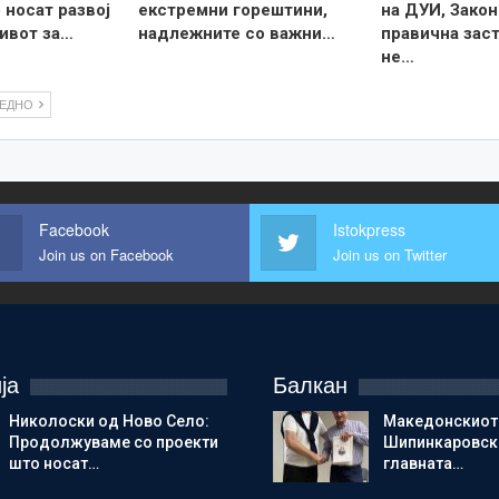
 носат развој
екстремни горештини,
на ДУИ, Закон
ивот за…
надлежните со важни…
правична зас
не…
ЛЕДНО
Facebook
Istokpress
Join us on Facebook
Join us on Twitter
ја
Балкан
Николоски од Ново Село:
Македонскиот
Продолжуваме со проекти
Шипинкаровски
што носат…
главната…