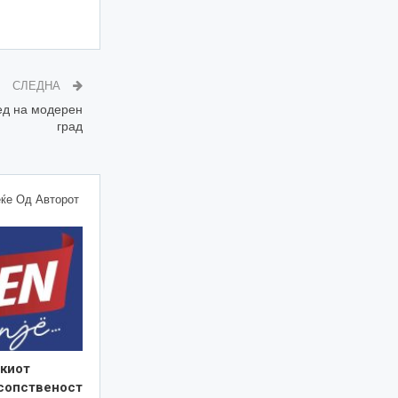
СЛЕДНА
ед на модерен
град
ќе Од Авторот
киот
 сопственост