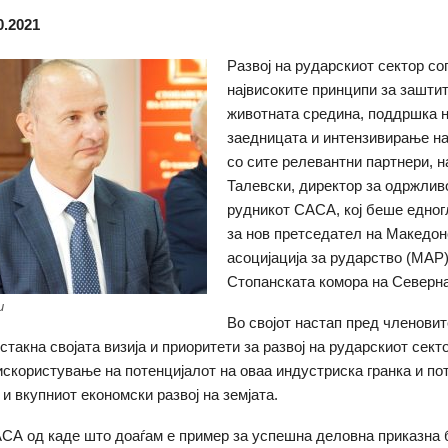
0.2021
Развој на рударскиот сектор со
највисоките принципи за заштит
животната средина, поддршка 
заедницата и интензивирање на
со сите релевантни партнери, н
Талевски, директор за одржлив
рудникот САСА, кој беше едног
за нов претседател на Македон
асоцијација за рударство (МАР)
Стопанската комора на Северна
и
Во својот настап пред членовит
стакна својата визија и приоритети за развој на рударскиот сект
искористување на потенцијалот на оваа индустриска гранка и п
и вкупниот економски развој на земјата.
СА од каде што доаѓам е пример за успешна деловна приказна 