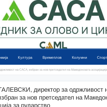
омија
Култура
Времеплов
Колумни
Спор
ржливост на САСА, избран за нов претседател на Македонската асоцијација
ТАЛЕВСКИ, директор за одржливост 
збран за нов претседател на Македо
ција за рударство