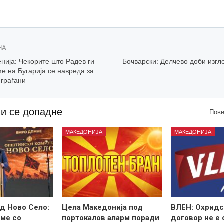
НА
нија: Чекорите што Радев ги
Бочварски: Делчево доби изгл
е на Бугарија се навреда за
 граѓани
ви се допадне
Пове
МАКЕДОНИЈА
МАКЕДОНИЈА
д Ново Село:
Цела Македонија под
ВЛЕН: Охридс
ме со
портокалов аларм поради
договор не е