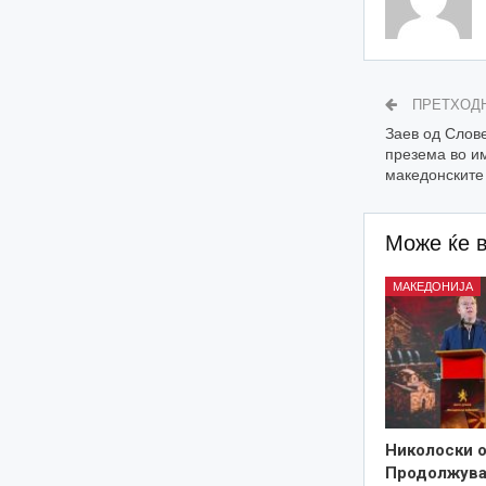
ПРЕТХОД
Заев од Слове
презема во им
македонските
Може ќе 
МАКЕДОНИЈА
Николоски о
Продолжува