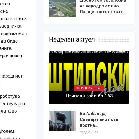
ки со
на аеродромот во
рска
Лајпциг оценет како…
нова за сите
 заедничка
е невозможен
Неделен актуел
 да биде
аните.
ор и нивен
о наредниот
.
ШТИПСКИ ГЛАС
Штипски глас бр.163
вработува
чествува со
плата во
Во Албанија,
Специјалниот суд
против…
ајголем
пред 21 час
удници за