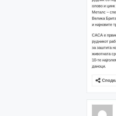
олово и цинк
Металс – спе
Велика Брита
и најновите 
САСА е првио
рудникот раб
за заштита н
животната ср
10-те најгол
даноци.
Споде