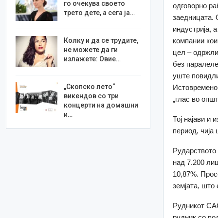
го очекува своето
одговорно ра
трето дете, а сега ја…
заедницата. 
индустрија, 
Колку и да се трудите,
компании кои
не можете да ги
цел – одржли
излажете: Овие…
без паралеле
уште повидли
„Скопско лето“
Истовремено 
викендов со три
„глас во опш
концерти на домашни
и…
Тој најави и
период, чија
Рударството 
над 7.200 ли
10,87%. Прос
земјата, што 
Рудникот САС
рудник со по