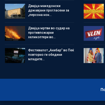
Двајца македонски
државјани прогласени за
„персона нон…
Двајца мртви во судир на
противпожарни
хеликоптери во…
Фестивалот „Анибар“ во Пеќ
повторно ги обедини
младите…
По