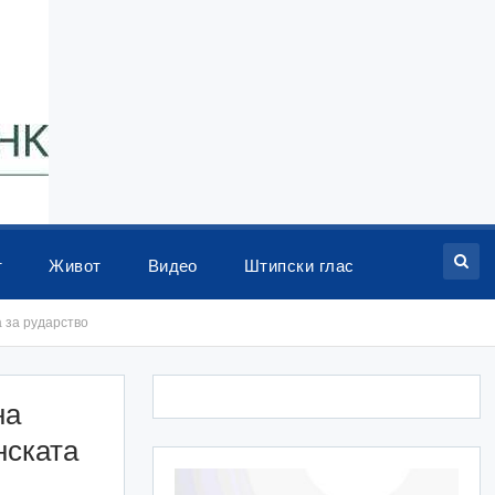
т
Живот
Видео
Штипски глас
 за рударство
на
нската