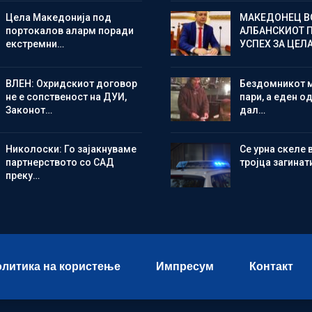
Цела Македонија под
МАКЕДОНЕЦ В
портокалов аларм поради
АЛБАНСКИОТ 
екстремни…
УСПЕХ ЗА ЦЕЛ
ВЛЕН: Охридскиот договор
Бездомникот 
не е сопственост на ДУИ,
пари, а еден од
Законот…
дал…
Николоски: Го зајакнуваме
Се урна скеле 
партнерството со САД
тројца загинат
преку…
литика на користење
Импресум
Контакт