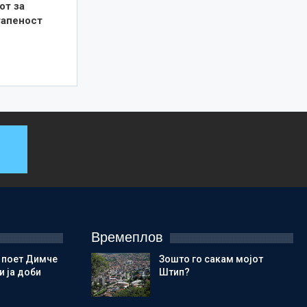
от за
тапеност
Времеплов
 поет Димче
Зошто го сакам мојот
 ја доби
Штип?