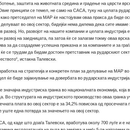
ботење, заштита на животната средина и градење на цврсти врс
Овие принципи се темел, не само на САСА, туку на целата руда
а како претседател на МАР ќе настојувам оваа пракса да биде ос
 делуваат во овој сектор, бидејќи нема дилема дека сите имаме
в развој. Но, развојот на нашите компании и целата индустрија 
н развој на заедницата, па затоа ќе се залагам токму оваа врска
ва за да создадеме успешна приказна и за компаниите и за граѓ
ќе се трудам да бидам достоен претставник на рударскиот сект
теството“, истакна Талевски.
 изработка на стратегија и конкретен план за делување на МАР в
 цел ќе биде зајакнување на довербата во рударската индустрија
е значајна индустриска гранка во националната економија, која 
ца. Во структурата на индустриското производство оваа гранка у
ечната плата во овој сектор е за 34,2% повисока од просечната 
е уште една потврда за значењето на овој сектор.
А, од каде што доаѓа Талевски, вработува околу 700 луѓе и е н
дземна експлоатација на руда во земјава и меѓу 5-те најголеми р