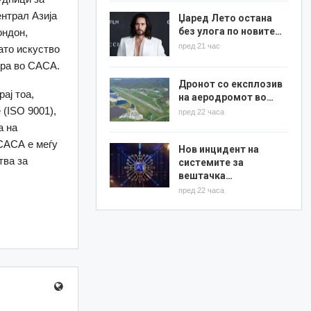
ентрал Азија
Џаред Лето остана
без улога по новите…
ондон,
пред 21 час
ато искуство
ира во САСА.
Дронот со експлозив
ај тоа,
на аеродромот во…
(ISO 9001),
пред 22 часа
а на
 САСА е меѓу
Нов инцидент на
тва за
системите за
вештачка…
пред 22 часа