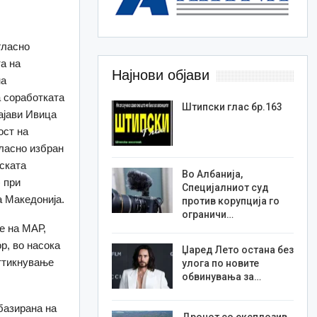
гласно
а на
Најнови објави
на
 соработката
Штипски глас бр.163
ајави Ивица
ост на
ласно избран
ската
Во Албанија,
 при
Специјалниот суд
 Македонија.
против корупција го
ограничи…
е на МАР,
ор, во насока
Џаред Лето остана без
оттикнување
улога по новите
обвинувања за…
базирана на
Дронот со експлозив