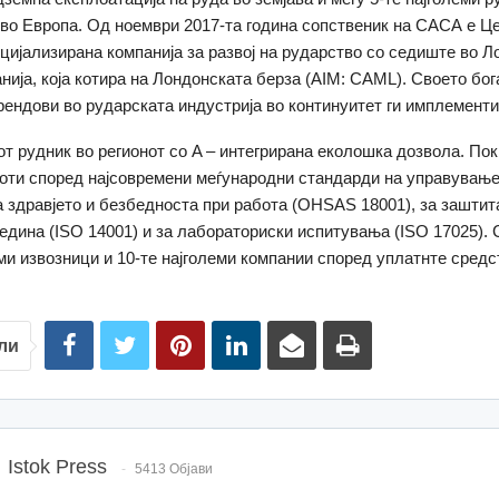
 во Европа. Од ноември 2017-та година сопственик на САСА е Ц
цијализирана компанија за развој на рударство со седиште во Л
нија, која котира на Лондонската берза (AIM: CAML). Своето бог
трендови во рударската индустрија во континуитет ги имплемент
т рудник во регионот со A – интегрирана еколошка дозвола. Покр
оти според најсовремени меѓународни стандарди на управување 
а здравјето и безбедноста при работа (OHSAS 18001), за заштит
едина (ISO 14001) и за лабораториски испитувања (ISO 17025).
еми извозници и 10-те најголеми компании според уплатнте средс
ли
Istok Press
5413 Објави