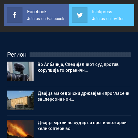
Facebook
Istokpress
Join us on Facebook
Join us on Twitter
Регион
Во Албанија, Специјалниот суд против
корупција го ограничи…
Двајца македонски државјани прогласени
за „персона нон…
Двајца мртви во судир на противпожарни
хеликоптери во…