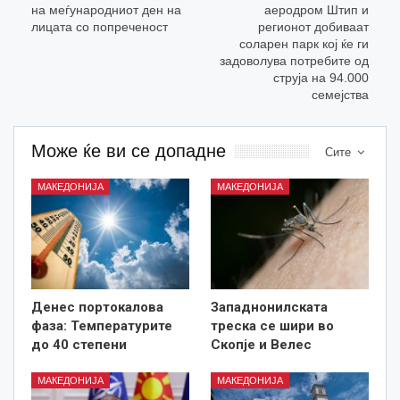
на меѓународниот ден на
аеродром Штип и
лицатa со попреченост
регионот добиваат
соларен парк кој ќе ги
задоволува потребите од
струја на 94.000
семејства
Може ќе ви се допадне
Сите
МАКЕДОНИЈА
МАКЕДОНИЈА
Денес портокалова
Западнонилската
фаза: Температурите
треска се шири во
до 40 степени
Скопје и Велес
МАКЕДОНИЈА
МАКЕДОНИЈА