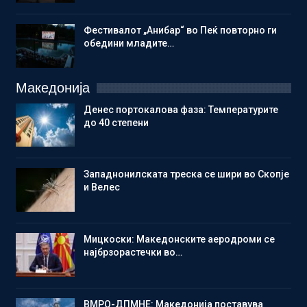
Фестивалот „Анибар“ во Пеќ повторно ги
обедини младите…
Македонија
Денес портокалова фаза: Температурите
до 40 степени
Западнонилската треска се шири во Скопје
и Велес
Мицкоски: Македонските аеродроми се
најбрзорастечки во…
ВМРО-ДПМНЕ: Македонија поставува