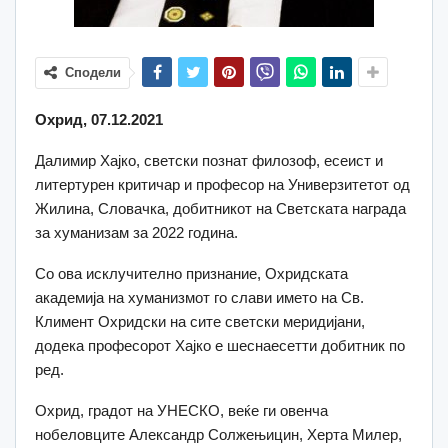
Сподели
Охрид, 07.12.2021
Далимир Хајко, светски познат филозоф, есеист и
литертурен критичар и професор на Универзитетот од
Жилина, Словачка, добитникот на Светската награда
за хуманизам за 2022 година.
Со ова исклучително признание, Охридската
академија на хуманизмот го слави името на Св.
Климент Охридски на сите светски меридијани,
додека професорот Хајко е шеснаесетти добитник по
ред.
Охрид, градот на УНЕСКО, веќе ги овенча
нобеловците Александр Солжењицин, Херта Милер,