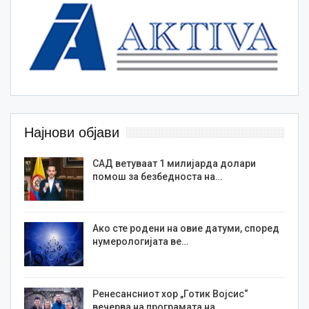
Најнови објави
САД ветуваат 1 милијарда долари
помош за безбедноста на…
Ако сте родени на овие датуми, според
нумерологијата ве…
Ренесансниот хор „Готик Војсис“
вечерва на програмата на…