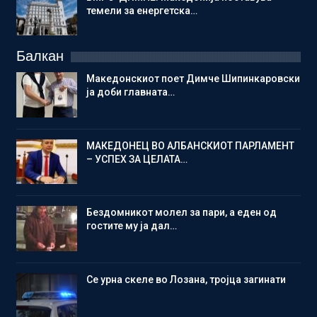
темели за енергетска…
Балкан
Македонскиот поет Димче Шипинкаровски
ја доби главната…
МАКЕДОНЕЦ ВО АЛБАНСКИОТ ПАРЛАМЕНТ
– УСПЕХ ЗА ЦЕЛАТА…
Бездомникот молел за пари, а еден од
гостите му ја дал…
Се урна скеле во Лозана, тројца загинати