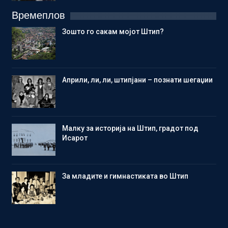
Времеплов
Зошто го сакам мојот Штип?
Aприли, ли, ли, штипјани – познати шегаџии
Малку за историја на Штип, градот под
Исарот
Зa младите и гимнастиката во Штип