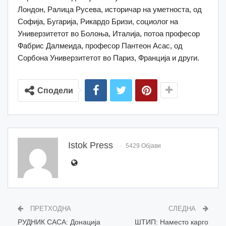
Лондон, Ралица Русева, историчар на уметноста, од
Софија, Бугарија, Рикардо Бризи, социолог на
Универзитетот во Болоња, Италија, потоа професор
Фабрис Далмеида, професор Пантеон Асас, од
Сорбона Универзитетот во Париз, Франција и други.
Сподели
Istok Press
5429 Објави
ПРЕТХОДНА
СЛЕДНА
РУДНИК САСА: Донација
ШТИП: Наместо карго