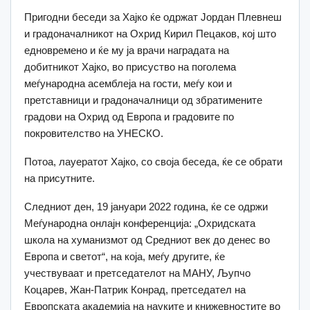
Пригодни беседи за Хајко ќе одржат Јордан Плевнеш
и градоначалникот на Охрид Кирил Пецаков, кој што
едновремено и ќе му ја врачи наградата на
добитникот Хајко, во присуство на поголема
меѓународна асемблеја на гости, меѓу кои и
претставници и градоначалници од збратимените
градови на Охрид од Европа и градовите по
покровителство на УНЕСКО.
Потоа, лауератот Хајко, со своја беседа, ќе се обрати
на присутните.
Следниот ден, 19 јануари 2022 година, ќе се одржи
Меѓународна онлајн конференција: „Охридската
школа на хуманизмот од Средниот век до денес во
Европа и светот“, на која, меѓу другите, ќе
учествуваат и претседателот на МАНУ, Љупчо
Коцарев, Жан-Патрик Конрад, претседател на
Европската академија на науките и книжевностите во