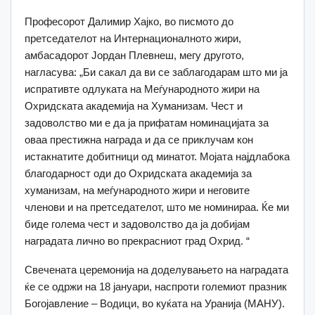
Професорот Далимир Хајко, во писмото до
претседателот на Интернационалното жири,
амбасадорот Јордан Плевнеш, мегу другото,
нагласува: „Би сакал да ви се заблагодарам што ми ја
испративте одлуката на Меѓународното жири на
Охридската академија на Хуманизам. Чест и
задоволство ми е да ја прифатам номинацијата за
оваа престижна награда и да се приклучам кон
истакнатите добитници од минатот. Мојата најдлабока
благодарност оди до Охридската академија за
хуманизам, на меѓународното жири и неговите
членови и на претседателот, што ме номинираа. Ќе ми
биде голема чест и задоволство да ја добијам
наградата лично во прекрасниот град Охрид. “
Свечената церемонија на доделувањето на наградата
ќе се одржи на 18 јануари, наспроти големиот празник
Богојавление – Водици, во куќата на Уранија (МАНУ).