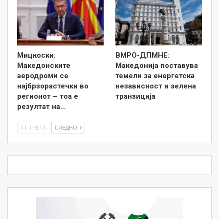
Мицкоски:
ВМРО-ДПМНЕ:
Македонските
Македонија поставува
аеродроми се
темели за енергетска
најбрзорастечки во
независност и зелена
регионот – тоа е
транзиција
резултат на…
ПТРЕТХ
СЛЕДНО