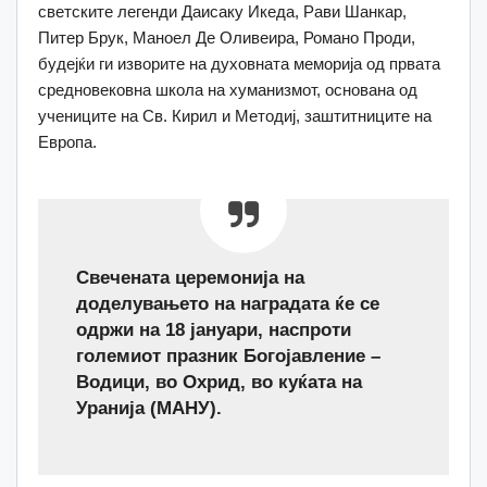
светските легенди Даисаку Икеда, Рави Шанкар,
Питер Брук, Маноел Де Оливеира, Романо Проди,
будејќи ги изворите на духовната меморија од првата
средновековна школа на хуманизмот, основана од
учениците на Св. Кирил и Методиј, заштитниците на
Европа.
Свечената церемонија на
доделувањето на наградата ќе се
одржи на 18 јануари, наспроти
големиот празник Богојавление –
Водици, во Охрид, во куќата на
Уранија (МАНУ).