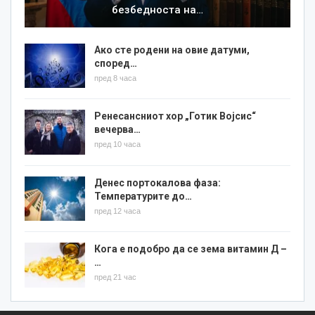
безбедноста на…
Ако сте родени на овие датуми,
според…
пред 8 часа
Ренесансниот хор „Готик Војсис“
вечерва…
пред 10 часа
Денес портокалова фаза:
Температурите до…
пред 12 часа
Кога е подобро да се зема витамин Д –
…
пред 21 час