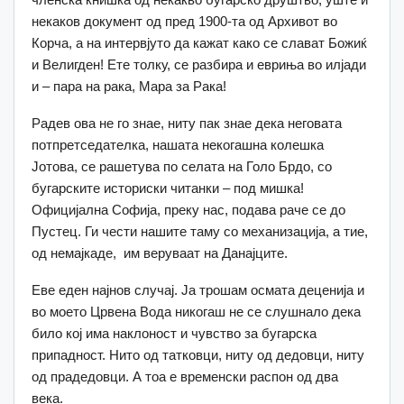
некаков документ од пред 1900-та од Архивот во
Корча, а на интервјуто да кажат како се слават Божиќ
и Велигден! Ете толку, се разбира и евриња во илјади
и – пара на рака, Мара за Рака!
Радев ова не го знае, ниту пак знае дека неговата
потпретседателка, нашата некогашна колешка
Јотова, се рашетува по селата на Голо Брдо, со
бугарските историски читанки – под мишка!
Официјална Софија, преку нас, подава раче се до
Пустец. Ги чести нашите таму со механизација, а тие,
од немајкаде, им веруваат на Данајците.
Еве еден најнов случај. Ја трошам осмата деценија и
во моето Црвена Вода никогаш не се слушнало дека
било кој има наклоност и чувство за бугарска
припадност. Нито од татковци, ниту од дедовци, ниту
од прадедовци. А тоа е временски распон од два
века.