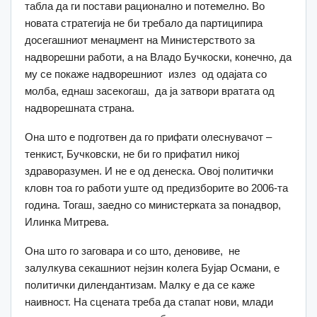
табла да ги постави рационално и потемелно. Во
новата стратегија не би требало да партиципира
досегашниот менаџмент на Министерството за
надворешни работи, а на Владо Бучкоски, конечно, да
му се покаже надворешниот излез од одајата со
молба, еднаш засекогаш, да ја затвори вратата од
надворешната страна.
Она што е подготвен да го прифати олеснувачот –
тенкист, Бучковски, не би го прифатил никој
здраворазумен. И не е од денеска. Овој политички
кловн тоа го работи уште од предизборите во 2006-та
година. Тогаш, заедно со министерката за понадвор,
Илинка Митрева.
Она што го заговара и со што, деновиве, не
залулкува секашниот нејзин колега Бујар Османи, е
политички дилендантизам. Малку е да се каже
наивност. На сцената треба да стапат нови, млади