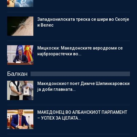
Западнонилската треска се шири во Скопје
и Велес
Мицкоски: Македонските аеродроми се
најбрзорастечки во…
Балкан
Македонскиот поет Димче Шипинкаровски
ја доби главната…
МАКЕДОНЕЦ ВО АЛБАНСКИОТ ПАРЛАМЕНТ
– УСПЕХ ЗА ЦЕЛАТА…