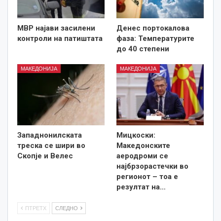
МВР најави засилени
Денес портокалова
контроли на патиштата
фаза: Температурите
до 40 степени
МАКЕДОНИЈА
МАКЕДОНИЈА
Западнонилската
Мицкоски:
треска се шири во
Македонските
Скопје и Велес
аеродроми се
најбрзорастечки во
регионот – тоа е
резултат на…
ПТРЕТХ
СЛЕДНО