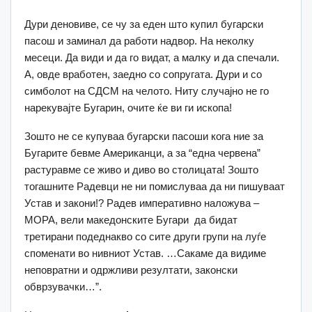
Дури деновиве, се чу за еден што купил бугарски
пасош и заминал да работи надвор. На неколку
месеци. Да види и да го видат, а малку и да спечали.
А, овде вработен, заедно со сопругата. Дури и со
симболот на СДСМ на челото. Ниту случајно не го
нарекувајте Бугарин, очите ќе ви ги ископа!
Зошто не се купуваа бугарски пасоши кога ние за
Бугарите бевме Американци, а за “една червена”
растуравме се живо и диво во столицата! Зошто
тогашните Радевци не ни помислуваа да ни пишуваат
Устав и закони!? Радев императивно наложува –
МОРА, вели македонските Бугари да бидат
третирани подеднакво со сите други групи на луѓе
споменати во нивниот Устав. …Сакаме да видиме
неповратни и одржливи резултати, законски
обврзувачки…”.