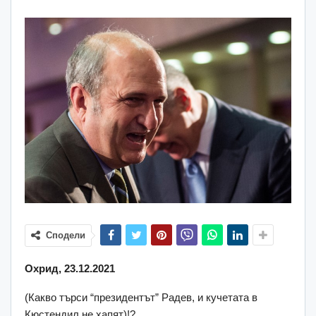
Сподели
Oхрид, 23.12.2021
(Какво търси “президентът” Радев, и кучетата в
Кюстендил не хапят)!?