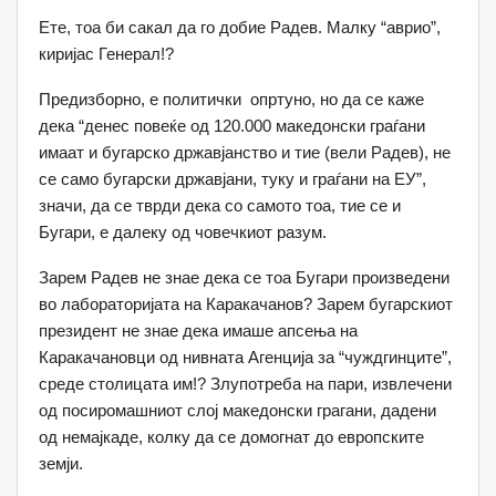
Ете, тоа би сакал да го добие Радев. Малку “аврио”,
киријас Генерал!?
Предизборно, e политички опртуно, но да се каже
дека “денес повеќе од 120.000 македонски граѓани
имаат и бугарско државјанство и тие (вели Радев), не
се само бугарски државјани, туку и граѓани на ЕУ”,
значи, да се тврди дека со самото тоа, тие се и
Бугари, е далеку од човечкиот разум.
Зарем Радев не знае дека се тоа Бугари произведени
во лабораторијата на Каракачанов? Зарем бугарскиот
президент не знае дека имаше апсења на
Каракачановци од нивната Агенција за “чуждгинците”,
среде столицата им!? Злупотреба на пари, извлечени
од посиромашниот слој македонски грагани, дадени
од немајкаде, колку да се домогнат до европските
земји.