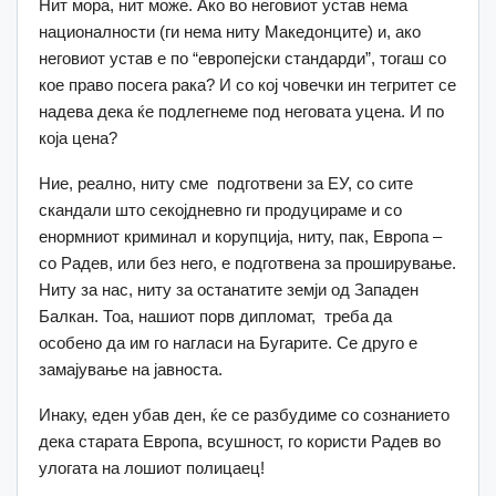
Нит мора, нит може. Ако во неговиот устав нема
националности (ги нема ниту Македонците) и, ако
неговиот устав е по “европејски стандарди”, тогаш со
кое право посега рака? И со кој човечки ин тегритет се
надева дека ќе подлегнеме под неговата уцена. И по
која цена?
Ние, реално, ниту сме подготвени за ЕУ, со сите
скандали што секојдневно ги продуцираме и со
енормниот криминал и корупција, ниту, пак, Европа –
со Радев, или без него, е подготвена за проширување.
Ниту за нас, ниту за останатите земји од Западен
Балкан. Тоа, нашиот порв дипломат, треба да
особено да им го нагласи на Бугарите. Се друго е
замајување на јавноста.
Инаку, еден убав ден, ќе се разбудиме со сознанието
дека старата Европа, всушност, го користи Радев во
улогата на лошиот полицаец!