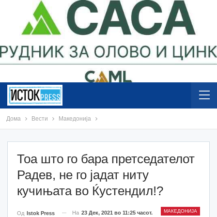
Дома
Вести
Македонија
Тоа што го бара претседателот
Радев, не го јадат ниту
кучињата во Ќустендил!?
МАКЕДОНИЈА
На
23 Дек, 2021 во 11:25 часот.
Од
Istok Press