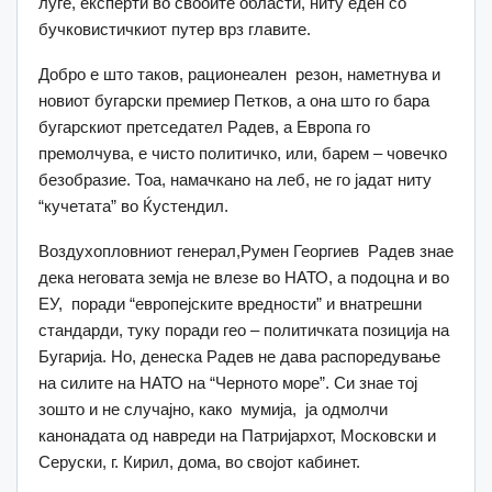
луге, експерти во свооите области, ниту еден со
бучковистичкиот путер врз главите.
Добро е што таков, рационеален резон, наметнува и
новиот бугарски премиер Петков, а она што го бара
бугарскиот претседател Радев, а Европа го
премолчува, е чисто политичко, или, барем – човечко
безобразие. Тоа, намачкано на леб, не го јадат ниту
“кучетата” во Ќустендил.
Воздухопловниот генерал,Румен Георгиев Радев знае
дека неговата земја не влезе во НАТО, а подоцна и во
ЕУ, поради “европејските вредности” и внатрешни
стандарди, туку поради гео – политичката позиција на
Бугарија. Но, денеска Радев не дава распоредување
на силите на НАТО на “Черното море”. Си знае тој
зошто и не случајно, како мумија, ја одмолчи
канонадата од навреди на Патријархот, Московски и
Серуски, г. Кирил, дома, во својот кабинет.