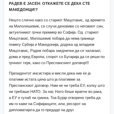
РАДЕВ Е ЈАСЕН
:
ОТКАЖЕТЕ СЕ ДЕКА СТЕ
МАКЕДОНЦИ!?
Нешто слично како со стариот Мицотакис, од времето
на Милолешевиќ, се случи деновиве со неговиот син,
актуелнииот грчки премиер во Софија. Од стариот
Мицотакис, Милошевиќ побара да нема граници
помегу Србија и Македонија, додека од младиов
Мицотакис, Радев побара заеднички да се залагаат,
дома и пред Европа, спорот со Бугарија да се реши по
грчкиот терк, како со Преспанскиот договор!!!
Президентот инсистира и мисли дека ние ќе ја
платиме истата цена што ја плативме за
Преспанскиот договор. Нам не ни треба ЕУ, колку што
ни требаше НАТО. За нас Нато беше врапче во рака,
а ЕУ е гулаб на гранка. Тоа Бујар отворено треба да
им го каже на Софијанците, или, ресорот на
дипломатијата да го предаде на друг.