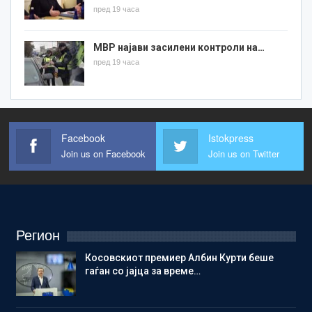
пред 19 часа
МВР најави засилени контроли на…
пред 19 часа
Facebook
Istokpress
Join us on Facebook
Join us on Twitter
Регион
Косовскиот премиер Албин Курти беше
гаѓан со јајца за време…