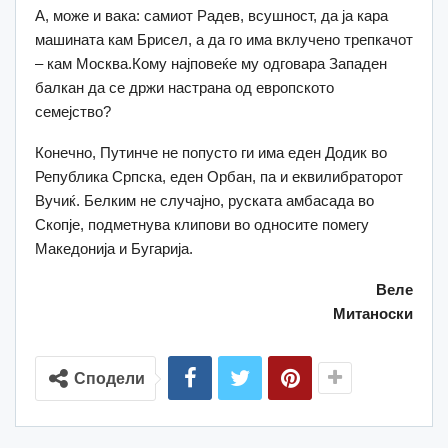
А, може и вака: самиот Радев, всушност, да ја кара
машината кам Брисел, а да го има вклучено трепкачот
– кам Москва.Кому најповеќе му одговара Западен
балкан да се држи настрана од европското
семејство?
Конечно, Путинче не попусто ги има еден Додик во
Република Српска, еден Орбан, па и еквилибраторот
Вучиќ. Белким не случајно, руската амбасада во
Скопје, подметнува клипови во односите помегу
Македонија и Бугарија.
Веле
Митаноски
Сподели