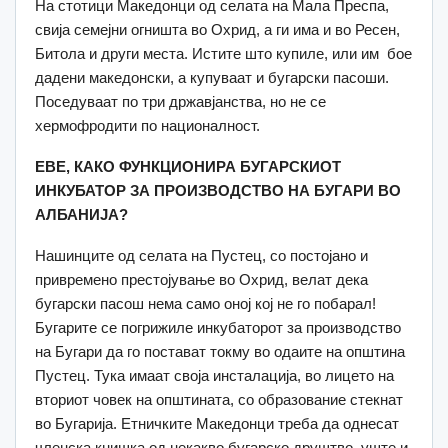
Нa стотици Македонци од селата на Мала Преспа,
свија семејни огништа во Охрид, а ги има и во Ресен,
Битола и други места. Истите што купиле, или им бое
дадени македонски, а купуваат и бугарски пасоши.
Поседуваат по три државјанства, но не се
хермофродити по националност.
ЕВЕ, КАКО ФУНКЦИОНИРА БУГАРСКИОТ
ИНКУБАТОР ЗА ПРОИЗВОДСТВО НА БУГАРИ ВО
АЛБАНИЈА?
Нашинците од селата на Пустец, со постојано и
привремено престојување во Охрид, велат дека
бугарски пасош нема само оној кој не го побарал!
Бугарите се погрижиле инкубаторот за производство
на Бугари да го постават токму во одаите на општина
Пустец. Тука имаат своја инсталација, во лицето на
вториот човек на општината, со образование стекнат
во Бугарија. Етничките Македонци треба да однесат
членска книшка од некакво бугарско друштво, уште и