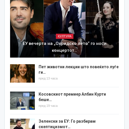
КУЛТУРА
ЕУ вечерта на „Охридско лето“ го носи
концертот…
Пет животни лекции што повеќето луѓе
ги…
пред 13 часа
Косовскиот премиер Албин Курти
беше…
пред 19 часа
Зеленски за ЕУ: Го разбирам
скептицизмот…