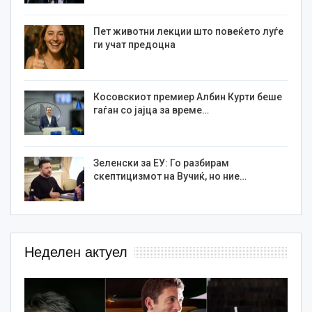
Пет животни лекции што повеќето луѓе
ги учат предоцна
Косовскиот премиер Албин Курти беше
гаѓан со јајца за време…
Зеленски за ЕУ: Го разбирам
скептицизмот на Вучиќ, но ние…
Неделен актуел