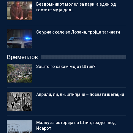
Бездомникот молел за пари, а еден од
гостите му ја дал…
Се урна скеле во Лозана, тројца загинати
Времеплов
Зошто го сакам мојот Штип?
Aприли, ли, ли, штипјани – познати шегаџии
Малку за историја на Штип, градот под
Исарот