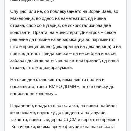
Случјно, или не, со повлекувањето на Зоран Заев, во
Македонија, во однос на наметнатиот, од нивна
страна, спор со Бугарија, се искристализираа две
константи. Првата, на министерит Димитров – секое
решение да помине на верификација во парлментот,
што е принципиелно (декларација на деклаерица) и на
претседателот Пендаровски – да не се брза и да се
забават досегашните “лесно ветени брзини”, од наша
страна, што е здраворазумски.
На овие две становишта, нема ништо против и
опозицијита, тоест ВМРО ДПМНЕ, што е блиску до
национален консензус.
Паралелно, владата е во оставка, на новиот кабинет
ќе почекаме, најмалку до средината на јануари,
такашто, новиот лидер нa СДСМ и веројатно премиер
Ковачевски, ќе има време фигурите на шаховската