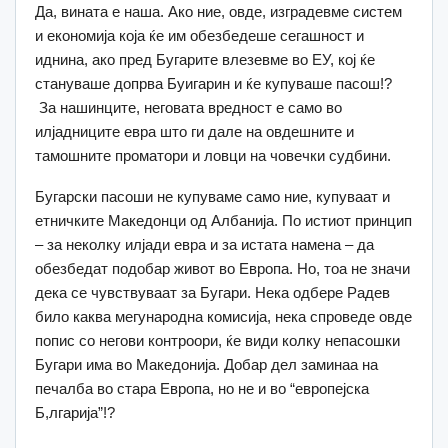
Да, вината е наша. Ако ние, овде, изградевме систем
и економија која ќе им обезбедеше сегашност и
иднина, ако пред Бугарите влезевме во ЕУ, кој ќе
стануваше допрва Буигарин и ќе купуваше пасош!?
За нашинците, неговата вредност е само во
илјадниците евра што ги дале на овдешните и
тамошните проматори и ловци на човечки судбини.
Бугарски пасоши не купуваме само ние, купуваат и
етничките Македонци од Албанија. По истиот принцип
– за неколку илјади евра и за истата намена – да
обезбедат подобар живот во Европа. Но, тоа не значи
дека се чувствуваат за Бугари. Нека одбере Радев
било каква мегународна комисија, нека спроведе овде
попис со негови контроори, ќе види колку непасошки
Бугари има во Македонија. Добар дел заминаа на
печалба во стара Европа, но не и во “европејска
Б,лгарија”!?