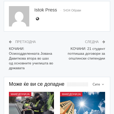
Istok Press
5434 Објави
ПРЕТХОДНА
СЛЕДНА
КОЧАНИ:
KOЧАНИ: 21 студент
Осмоодделенката Јована
потпишаа договори за
Давиткова втора во шах
општински стипендии
од основните училишта во
државата
Може ќе ви се допадне
Сите
МАКЕДОНИЈА
МАКЕДОНИЈА