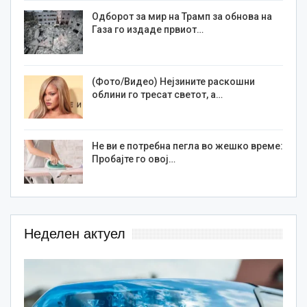
Одборот за мир на Трамп за обнова на
Газа го издаде првиот…
(Фото/Видео) Нејзините раскошни
облини го тресат светот, а…
Не ви е потребна пегла во жешко време:
Пробајте го овој…
Неделен актуел