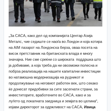
„За САСА, како дел од компанијата Центар Азија
Металс, чие седиште се наоѓа во Лондон и која котира
на AIM пазарот на Лондонска берза, оваа посета на
висок претставник на британската влада е многу
значајна. Ние сме среќни со широката поддршка што
ја добиваме, а која треба да ни овозможи полесна и
побрза реализација на нашите капитални инвестиции
во натамошна модернизација на рудникот и
продолжување на неговиот работен век, што секако
ќе донесат придобивки за сите засегнати страни, за
инвеститорите, вработените во САСА, како и за
луѓето од локалната заедница и земјата во целина“,
изјави директорот за одржливост на САСА,
Ивица