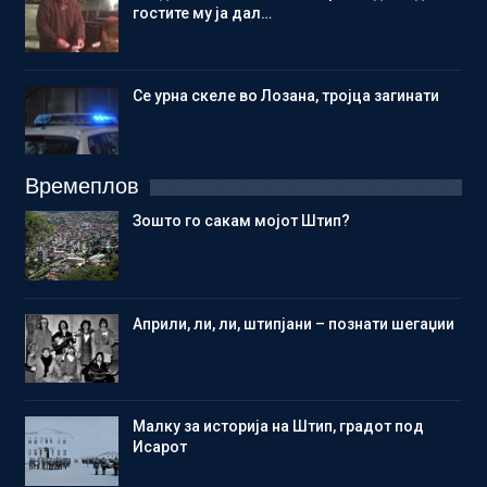
гостите му ја дал…
Се урна скеле во Лозана, тројца загинати
Времеплов
Зошто го сакам мојот Штип?
Aприли, ли, ли, штипјани – познати шегаџии
Малку за историја на Штип, градот под
Исарот