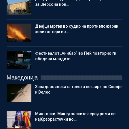
за „персона нон…
Двајца мртви во судир на противпожарни
хеликоптери во…
Фестивалот „Анибар“ во Пеќ повторно ги
обедини младите…
Македонија
Западнонилската треска се шири во Скопје
и Велес
Мицкоски: Македонските аеродроми се
најбрзорастечки во…