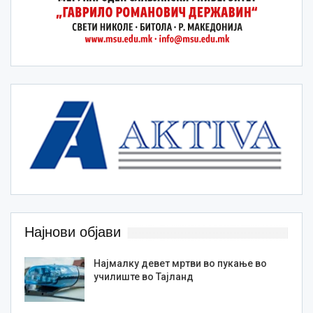
Најнови објави
Најмалку девет мртви во пукање во
училиште во Тајланд