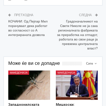
ПРЕТХОДНА
СЛЕДНА
KOЧАНИ: Од Пејпар Мил
Градоначалникот на
порачуваат дека работат
Свети Николе не ја сака
во согласност со А
регионалната фабриката
интегрираната дозвола
за преработка на отпадот,
работата во свои раце ја
превзема централната
власт?
Може ќе ви се допадне
Сите
МАКЕДОНИЈА
МАКЕДОНИЈА
Западнонилската
Мицкоски: