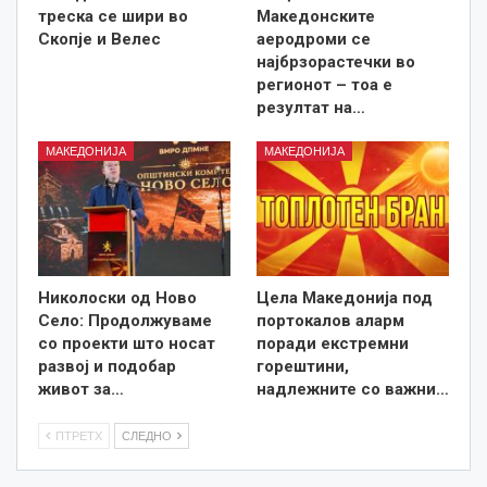
треска се шири во
Македонските
Скопје и Велес
аеродроми се
најбрзорастечки во
регионот – тоа е
резултат на…
МАКЕДОНИЈА
МАКЕДОНИЈА
Николоски од Ново
Цела Македонија под
Село: Продолжуваме
портокалов аларм
со проекти што носат
поради екстремни
развој и подобар
горештини,
живот за…
надлежните со важни…
ПТРЕТХ
СЛЕДНО