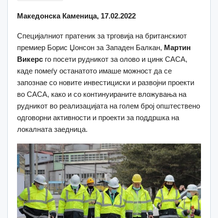
Македонска Каменица, 17.02.2022
Специјалниот пратеник за трговија на британскиот
премиер Борис Џонсон за Западен Балкан,
Мартин
Викерс
го посети рудникот за олово и цинк САСА,
каде помеѓу останатото имаше можност да се
запознае со новите инвестициски и развојни проекти
во САСА, како и со континуираните вложувања на
рудникот во реализацијата на голем број општествено
одговорни активности и проекти за поддршка на
локалната заедница.