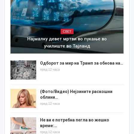
СВЕТ
Најмалку девет мртви во пукање во
училиште во Тајланд
Одборот за мир на Трамп за обнова на…
пред 12 часа
(Фото/Видео) Нејзините раскошни
облини…
пред 12 часа
Не ви е потребна пегла во жешко
време:…
пред 12 часа