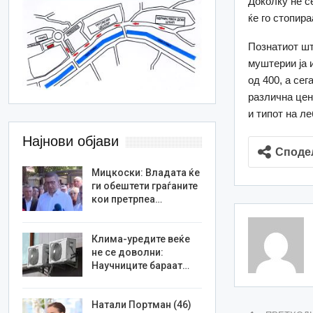
Доколку не с
ќе го стопир
Познатиот шт
муштерии ја 
од 400, а се
различна цен
и типот на ле
Најнови објави
Споде
Мицкоски: Владата ќе
ги обештети граѓаните
кои претрпеа…
Клима-уредите веќе
не се доволни:
Научниците бараат…
Натали Портман (46)