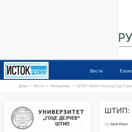
Вести
Екон
Дома
Вести
Македонија
ШТИП: Лебот поска од 3 до 5 де
ШТИП: Л
Од
Istok Press