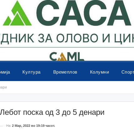
омија
Култура
Времеплов
Колумни
Спор
нари
ебот поска од 3 до 5 денари
На
2 Мар, 2022 во 19:19 часот.