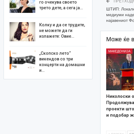
ПРЕТХОД
го очекува своето
трето дете, а сега ја…
ШТИП: Локалн
медиуми надеж
најавениот Ф
Колку и да се трудите,
не можете да ги
излажете: Овие…
Може ќе 
МАКЕДОНИЈА
„Скопско лето“
викендов со три
концерти на домашни
и…
Николоски о
Продолжува
проекти што
и подобар ж