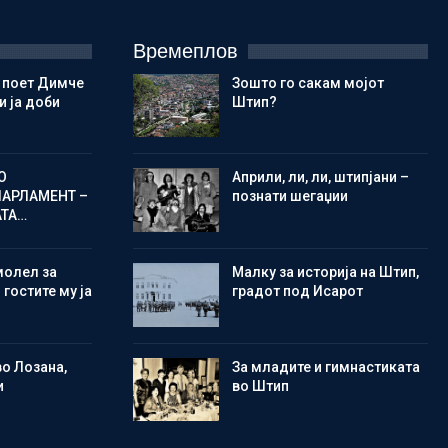
Времеплов
 поет Димче
Зошто го сакам мојот
 ја доби
Штип?
О
Aприли, ли, ли, штипјани –
ПАРЛАМЕНТ –
познати шегаџии
АТА…
молел за
Малку за историја на Штип,
 гостите му ја
градот под Исарот
во Лозана,
Зa младите и гимнастиката
и
во Штип