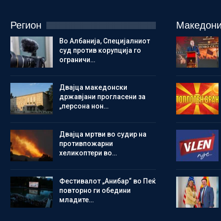
Регион
Македони
Во Албанија, Специјалниот
суд против корупција го
ограничи…
Двајца македонски
државјани прогласени за
„персона нон…
Двајца мртви во судир на
противпожарни
хеликоптери во…
Фестивалот „Анибар“ во Пеќ
повторно ги обедини
младите…