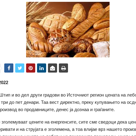
2022
Штип и во дел други градови во Источниот регион цената на леб
 три до пет денари. Таа вест директно, преку купувањето на осд
роизвод во продавниците, денес ја дознаа и граѓаните.
е зголемуваат цените на енергенсите, сите сме сведоци дека цен
ривати и на струјата е зголемена, а тоа влијае врз нашето произ