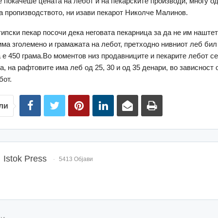
е покачеше цената на лебот и на пекарските производи, многу о
аа пропизводството, ни изави пекарот Николче Малинов.
ипски пекар посочи дека неговата пекарница за да не им наштет
има зголемено и грамажата на лебот, претходно нивниот леб бил
га е 450 грама.Во моментов низ продавниците и пекарите лебот с
а, на рафтовите има леб од 25, 30 и од 35 денари, во зависност
бот.
ли
Istok Press
5413 Објави