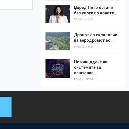
Џаред Лето остана
без улога по новите…
пред 11 часа
Дронот со експлозив
на аеродромот во…
пред 11 часа
Нов инцидент на
системите за
вештачка…
пред 12 часа