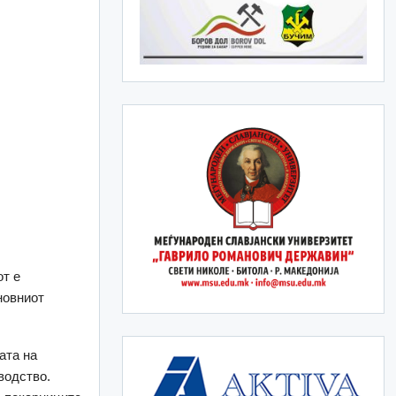
от е
новниот
ата на
водство.