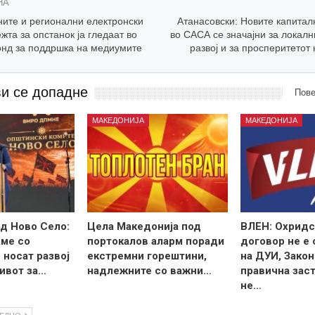
НА
ите и регионални електронски
Атанасовски: Новите капитал
та за опстанок ја гледаат во
во САСА се значајни за локал
онд за поддршка на медиумите
развој и за просперитетот
ви се допадне
Пове
МАКЕДОНИЈА
МАКЕДОНИЈА
д Ново Село:
Цела Македонија под
ВЛЕН: Охридс
ме со
портокалов аларм поради
договор не е
 носат развој
екстремни горештини,
на ДУИ, Закон
ивот за…
надлежните со важни…
правична зас
не…