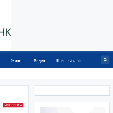
т
Живот
Видео
Штипски глас
МАКЕДОНИЈА