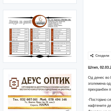
Сподели
Штип, 02.03.
Од денес во 
зголемена од
прехранбен п
-Постојано с
нафтените де