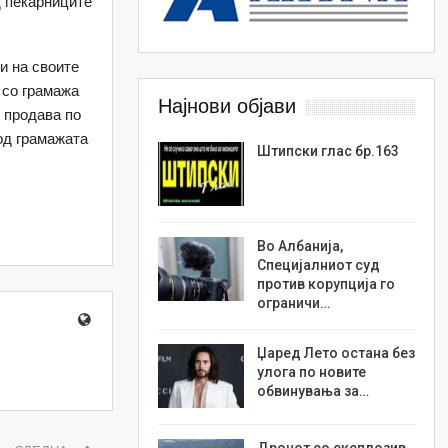
д пекарниците
и на своите
 со грамажа
Најнови објави
е продава по
 од грамажата
Штипски глас бр.163
Во Албанија,
Специјалниот суд
против корупција го
ограничи…
Џаред Лето остана без
улога по новите
обвинувања за…
Дронот со експлозив