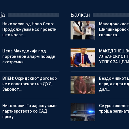
ја
Балкан
Николоски од Ново Село:
Македонскиот
Продолжуваме со проекти
Шипинкаровски
што носат…
главната…
Цела Македонија под
МАКЕДОНЕЦ В
портокалов аларм поради
АЛБАНСКИОТ 
екстремни…
УСПЕХ ЗА ЦЕЛ
ВЛЕН: Охридскиот договор
Бездомникот 
не е сопственост на ДУИ,
пари, а еден од
Законот…
дал…
Николоски: Го зајакнуваме
Се урна скеле 
партнерството со САД
тројца загинат
преку…