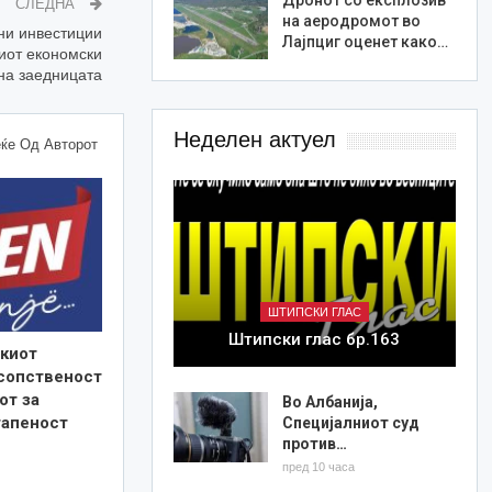
СЛЕДНА
на аеродромот во
ни инвестиции
Лајпциг оценет како…
ниот економски
 на заедницата
Неделен актуел
ќе Од Авторот
ШТИПСКИ ГЛАС
Штипски глас бр.163
киот
 сопственост
от за
Во Албанија,
тапеност
Специјалниот суд
против…
пред 10 часа