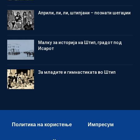
Aприли, ли, ли, штипјани – познати шегаџии
Малку за историја на Штип, градот под
Исарот
Зa младите и гимнастиката во Штип
Политика на користење
Импресум