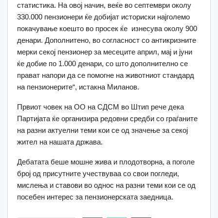
статистика. На овој начин, веќе во септември околу
330.000 пензионери ќе добијат историски најголемо
покачување коешто во просек ќе изнесува околу 900
денари. Дополнитено, во согласност со антикризните
мерки секој пензионер за месеците април, мај и јуни
ќе добие по 1.000 денари, со што дополнително се
прават напори да се помогне на животниот стандард
на пензионерите“, истакна Миланов.
Првиот човек на ОО на СДСМ во Штип рече дека
Партијата ќе организира редовни средби со граѓаните
на разни актуелни теми кои се од значење за секој
жител на нашата држава.
Дебатата беше мошне жива и плодотворна, а поголе
број од присутните учествуваа со свои погледи,
мислења и ставови во однос на разни теми кои се од
посебен интерес за пензионерската заедница.