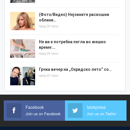
(Фото/Видео) Нејзините раскошни
облини…
пред 20 часа
Не ви е потребна пегла во жешко
време:…
пред 20 часа
Грчка вечер на „Охридско лето“ со…
пред 22 часа
Facebook
Istokpress
Join us on Facebook
Join us on Twitter