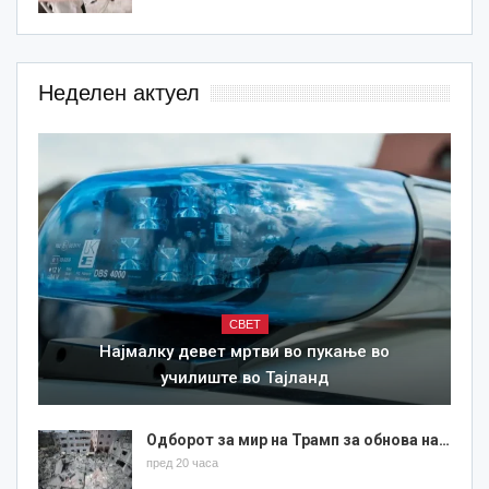
Неделен актуел
СВЕТ
Најмалку девет мртви во пукање во
училиште во Тајланд
Одборот за мир на Трамп за обнова на…
пред 20 часа