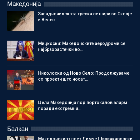
Македонија
Западнонилската треска се шири во Скопје
и Велес
Мицкоски: Македонските аеродроми се
најбрзорастечки во…
Николоски од Ново Село: Продолжуваме
со проекти што носат…
Цела Македонија под портокалов аларм
поради екстремни…
Балкан
Македонскиот поет Димче Шипинкаровски