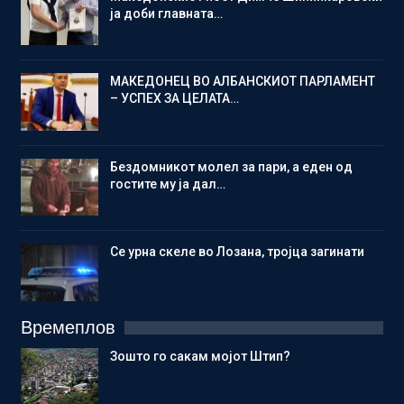
ја доби главната…
МАКЕДОНЕЦ ВО АЛБАНСКИОТ ПАРЛАМЕНТ
– УСПЕХ ЗА ЦЕЛАТА…
Бездомникот молел за пари, а еден од
гостите му ја дал…
Се урна скеле во Лозана, тројца загинати
Времеплов
Зошто го сакам мојот Штип?