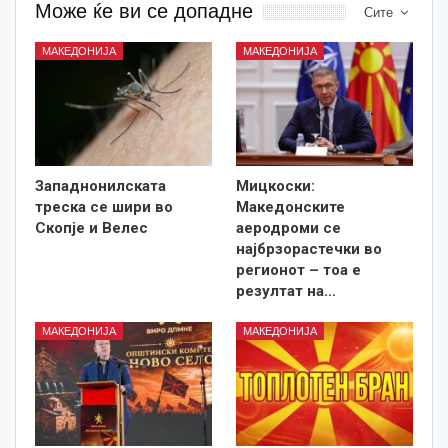
Може ќе ви се допадне
Сите
МАКЕДОНИЈА
МАКЕДОНИЈА
Западнонилската
Мицкоски:
треска се шири во
Македонските
Скопје и Велес
аеродроми се
најбрзорастечки во
регионот – тоа е
резултат на…
МАКЕДОНИЈА
МАКЕДОНИЈА