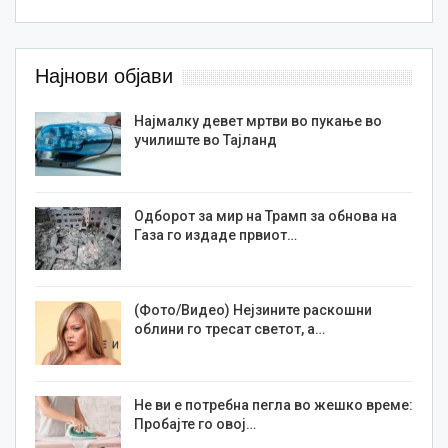
Најнови објави
Најмалку девет мртви во пукање во
училиште во Тајланд
Одборот за мир на Трамп за обнова на
Газа го издаде првиот…
(Фото/Видео) Нејзините раскошни
облини го тресат светот, а…
Не ви е потребна пегла во жешко време:
Пробајте го овој…