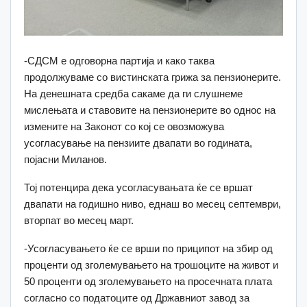
-СДСМ е одговорна партија и како таква
продолжуваме со вистинската грижа за пензионерите.
На денешната средба сакаме да ги слушнеме
мислењата и ставовите на пензионерите во однос на
измените на Законот со кој се овозможува
усогласување на пензиите двапати во годината,
појасни Миланов.
Тој потенцира дека усогласувањата ќе се вршат
двапати на годишно ниво, еднаш во месец септември,
вторпат во месец март.
-Усогласувањето ќе се врши по приципот на збир од
проценти од зголемувањето на трошоците на живот и
50 проценти од зголемувањето на просечната плата
согласно со податоците од Државниот завод за