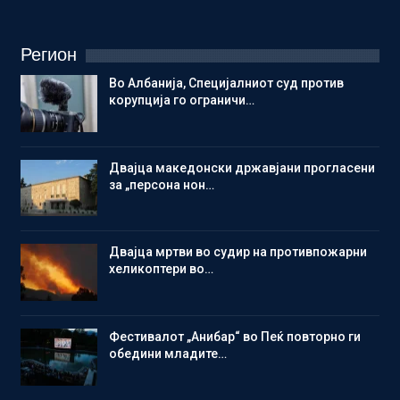
Регион
Во Албанија, Специјалниот суд против
корупција го ограничи…
Двајца македонски државјани прогласени
за „персона нон…
Двајца мртви во судир на противпожарни
хеликоптери во…
Фестивалот „Анибар“ во Пеќ повторно ги
обедини младите…