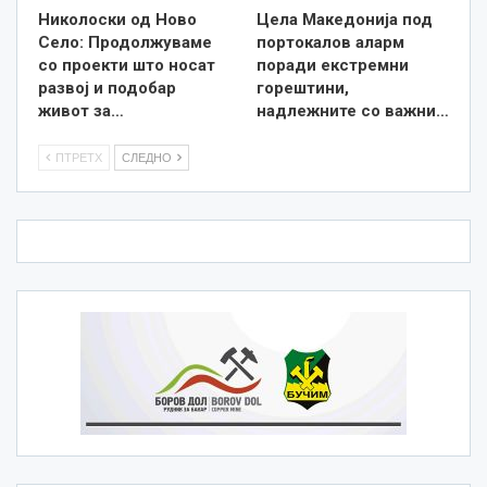
Николоски од Ново
Цела Македонија под
Село: Продолжуваме
портокалов аларм
со проекти што носат
поради екстремни
развој и подобар
горештини,
живот за…
надлежните со важни…
ПТРЕТХ
СЛЕДНО