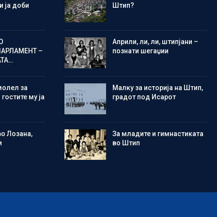
 ја доби
Штип?
О
Aприли, ли, ли, штипјани –
ПАРЛАМЕНТ –
познати шегаџии
АТА…
молел за
Малку за историја на Штип,
 гостите му ја
градот под Исарот
во Лозана,
Зa младите и гимнастиката
и
во Штип