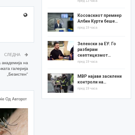
пред 13 часа
Косовскиот премиер
Албин Курти беше…
пред 19 часа
Зеленски за ЕУ: Го
разбирам
СЛЕДНА
скептицизмот…
пред 19 часа
 академија на
чката галерија
„Безистен“
МВР најави засилени
контроли на…
пред 19 часа
ќе Од Авторот