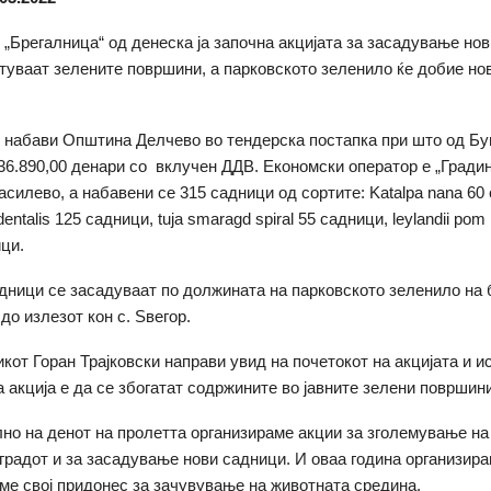
 „Брегалница“ од денеска ја започна акцијата за засадување но
туваат зелените површини, а парковското зеленило ќе добие нов
 набави Општина Делчево во тендерска постапка при што од Бу
36.890,00 денари со вклучен ДДВ. Економски оператор е „Градин
силево, а набавени се 315 садници од сортите: Katalpa nana 60 
entalis 125 садници, tuja smaragd spiral 55 садници, leylandii pom
ци.
дници се засадуваат по должината на парковското зеленило на 
до излезот кон с. Ѕвегор.
кот Горан Трајковски направи увид на почетокот на акцијата и и
а акција е да се збогатат содржините во јавните зелени површини
но на денот на пролетта организираме акции за зголемување на
градот и за засадување нови садници. И оваа година организира
аме свој придонес за зачувување на животната средина.