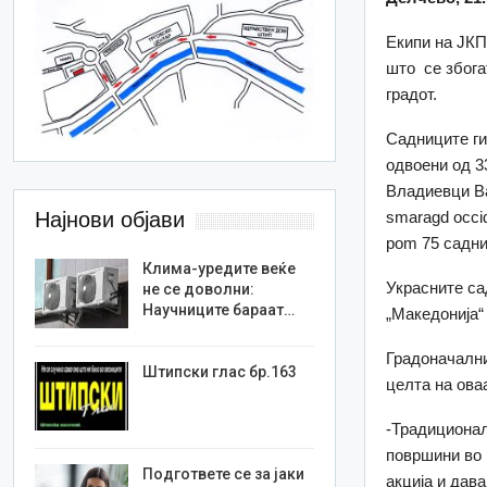
Екипи на ЈКП
што се збога
градот.
Садниците ги
одвоени од 3
Владиевци Ва
smaragd occid
Најнови објави
pom 75 садни
Клима-уредите веќе
Украсните са
не се доволни:
Научниците бараат…
„Македонија“ 
Градоначални
Штипски глас бр.163
целта на ова
-Традиционал
површини во 
Подгответе се за јаки
акција и дав