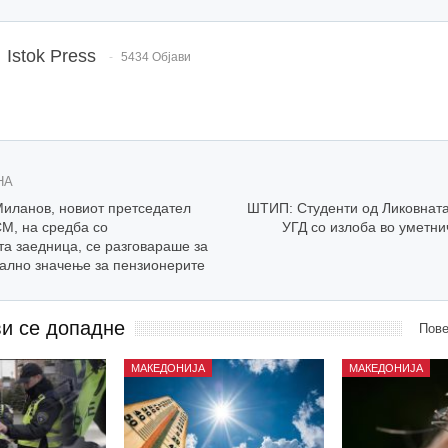
Istok Press
5434 Објави
НА
иланов, новиот претседател
ШТИП: Студенти од Ликовната
М, на средба со
УГД со излоба во уметни
та заедница, се разговараше за
тално значење за пензионерите
ви се допадне
Пове
МАКЕДОНИЈА
МАКЕДОНИЈА