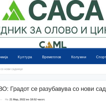
омија
Култура
Времеплов
Колумни
Спор
 со нови садници
О: Градот се разубавува со нови са
На
21 Мар, 2022 во 18:52 часот.