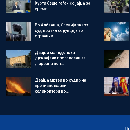
Курти беше гаѓан со јајца за
време…
Во Албанија, Специјалниот
суд против корупција го
ограничи…
Двајца македонски
државјани прогласени за
„персона нон…
Двајца мртви во судир на
противпожарни
хеликоптери во…
По