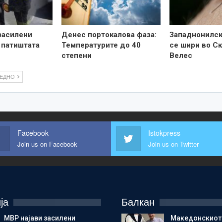
засилени
Денес портокалова фаза:
Западнонилск
 патиштата
Температурите до 40
се шири во Ск
степени
Велес
ЛЕДНО
Facebook
Istokpress
Join us on Facebook
Join us on Twitter
ја
Балкан
МВР најави засилени
Македонскиот