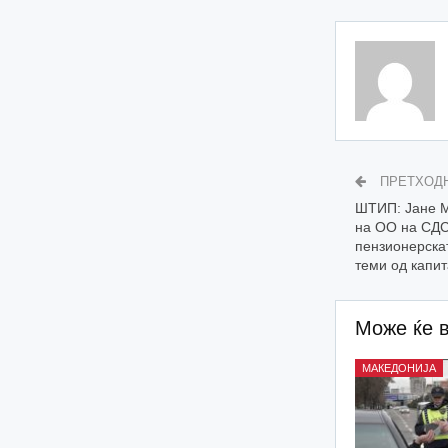
ПРЕТХОД
ШТИП: Јане М
на ОО на СДС
пензионерска
теми од капи
Може ќе 
МАКЕДОНИЈА