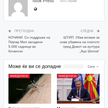
Istok Press
5421 Објави
ПРЕТХОДНА
СЛЕДНА
KOЧАНИ: Со поддршка на
ШТИП: Убав мозаик за
Пејпар Мил засадени
нова убавина на платото
5.000 садници во
пред Домот на култура
Кочанско
„Ацо Шопов“
Може ќе ви се допадне
Сите
МАКЕДОНИЈА
МАКЕДОНИЈА