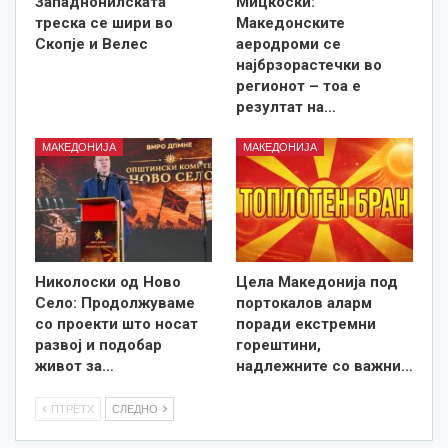
Западнонилската
Мицкоски:
треска се шири во
Македонските
Скопје и Велес
аеродроми се
најбрзорастечки во
регионот – тоа е
резултат на…
МАКЕДОНИЈА
МАКЕДОНИЈА
Николоски од Ново
Цела Македонија под
Село: Продолжуваме
портокалов аларм
со проекти што носат
поради екстремни
развој и подобар
горештини,
живот за…
надлежните со важни…
ПТРЕТХ
СЛЕДНО