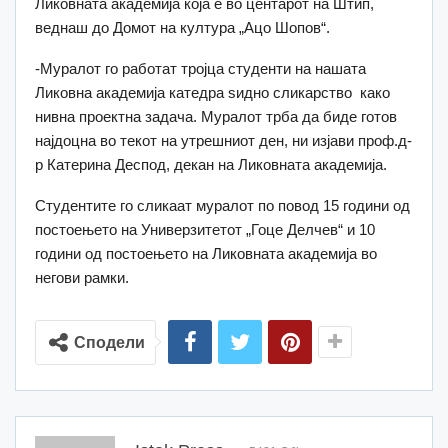
Ликовната академија која е во центарот на Штип,
веднаш до Домот на култура „Ацо Шопов“.
-Муралот го работат тројца студенти на нашата
Ликовна академија катедра ѕидно сликарство како
нивна проектна задача. Муралот трба да биде готов
најдоцна во текот на утрешниот ден, ни изјави проф.д-
р Катерина Деспод, декан на Ликовната академија.
Студентите го сликаат муралот по повод 15 години од
постоењето на Универзитетот „Гоце Делчев“ и 10
години од постоењето на Ликовната академија во
негови рамки.
Сподели