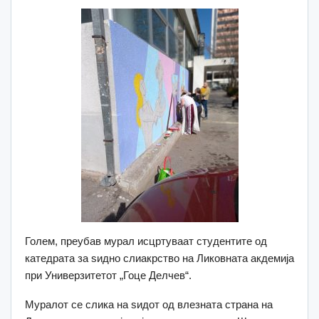
Голем, преубав мурал исцртуваат студентите од
катедрата за ѕидно слиакрство на Ликовната акдемија
при Универзитетот „Гоце Делчев“.
Муралот се слика на ѕидот од влезната страна на