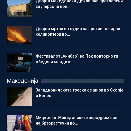
Двајца македонски државјани прогласени
за „персона нон…
Двајца мртви во судир на противпожарни
хеликоптери во…
Фестивалот „Анибар“ во Пеќ повторно ги
обедини младите…
Македонија
Западнонилската треска се шири во Скопје
и Велес
Мицкоски: Македонските аеродроми се
најбрзорастечки во…