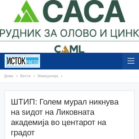
Дома
Вести
Македонија
ШТИП: Голем мурал никнува
на ѕидот на Ликовната
академија во центарот на
градот