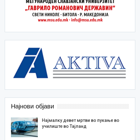
Најнови објави
Најмалку девет мртви во пукање во
училиште во Тајланд