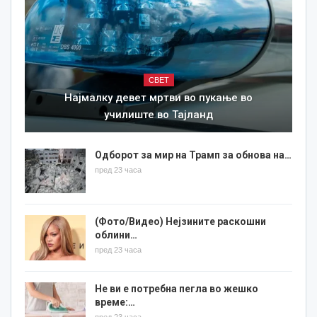
СВЕТ
Најмалку девет мртви во пукање во
училиште во Тајланд
Одборот за мир на Трамп за обнова на…
пред 23 часа
(Фото/Видео) Нејзините раскошни
облини…
пред 23 часа
Не ви е потребна пегла во жешко
време:…
пред 23 часа