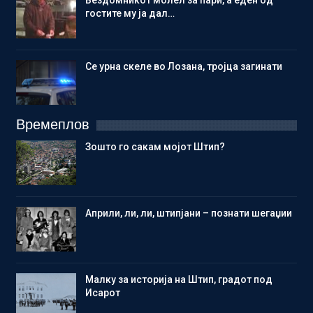
Бездомникот молел за пари, а еден од
гостите му ја дал…
Се урна скеле во Лозана, тројца загинати
Времеплов
Зошто го сакам мојот Штип?
Aприли, ли, ли, штипјани – познати шегаџии
Малку за историја на Штип, градот под
Исарот