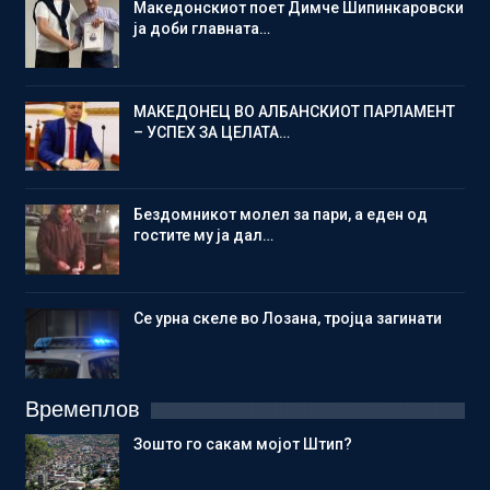
Македонскиот поет Димче Шипинкаровски
ја доби главната…
МАКЕДОНЕЦ ВО АЛБАНСКИОТ ПАРЛАМЕНТ
– УСПЕХ ЗА ЦЕЛАТА…
Бездомникот молел за пари, а еден од
гостите му ја дал…
Се урна скеле во Лозана, тројца загинати
Времеплов
Зошто го сакам мојот Штип?