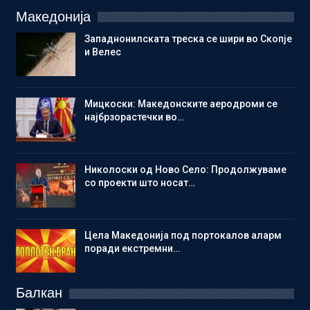
Македонија
Западнонилската треска се шири во Скопје
и Велес
Мицкоски: Македонските аеродроми се
најбрзорастечки во…
Николоски од Ново Село: Продолжуваме
со проекти што носат…
Цела Македонија под портокалов аларм
поради екстремни…
Балкан