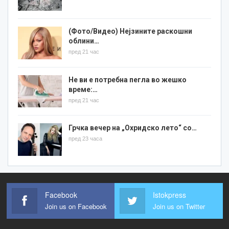
(Фото/Видео) Нејзините раскошни
облини…
пред 21 час
Не ви е потребна пегла во жешко
време:…
пред 21 час
Грчка вечер на „Охридско лето“ со…
пред 23 часа
Facebook
Istokpress
Join us on Facebook
Join us on Twitter