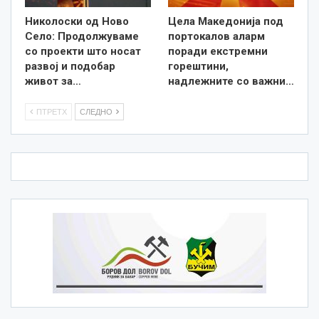
Николоски од Ново
Цела Македонија под
Село: Продолжуваме
портокалов аларм
со проекти што носат
поради екстремни
развој и подобар
горештини,
живот за…
надлежните со важни…
ПТРЕТХ
СЛЕДНО