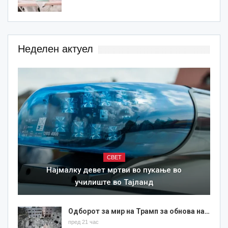
Неделен актуел
СВЕТ
Најмалку девет мртви во пукање во
училиште во Тајланд
Одборот за мир на Трамп за обнова на…
пред 21 час