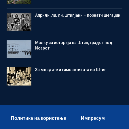
Aприли, ли, ли, штипјани – познати шегаџии
Малку за историја на Штип, градот под
Исарот
Зa младите и гимнастиката во Штип
Политика на користење
Импресум