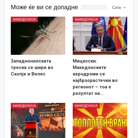
Може ќе ви се допадне
Сите
МАКЕДОНИЈА
МАКЕДОНИЈА
Западнонилската
Мицкоски:
треска се шири во
Македонските
Скопје и Велес
аеродроми се
најбрзорастечки во
регионот – тоа е
резултат на…
МАКЕДОНИЈА
МАКЕДОНИЈА