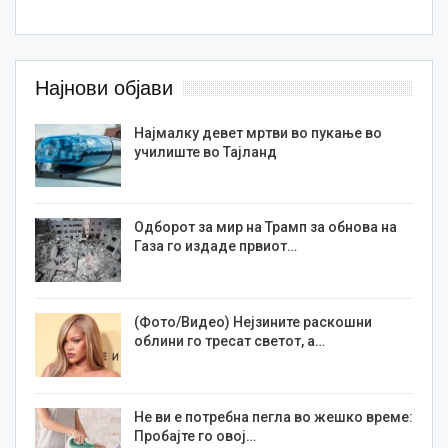
Најнови објави
Најмалку девет мртви во пукање во
училиште во Тајланд
Одборот за мир на Трамп за обнова на
Газа го издаде првиот…
(Фото/Видео) Нејзините раскошни
облини го тресат светот, а…
Не ви е потребна пегла во жешко време:
Пробајте го овој…