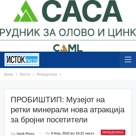
Дома
Вести
Македонија
ПРОБИШТИП: Музејот на
ретки минерали нова атракција
за бројни посетители
МАКЕДОНИЈА
На
8 Апр, 2022 во 10:21 часот.
Од
Istok Press