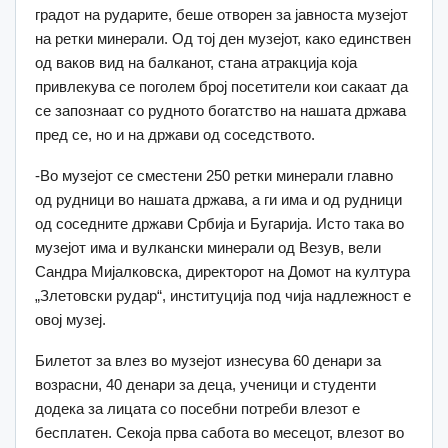
градот на рударите, беше отворен за јавноста музејот
на ретки минерали. Од тој ден музејот, како единствен
од ваков вид на балканот, стана атракција која
привлекува се поголем број посетители кои сакаат да
се запознаат со рудното богатство на нашата држава
пред се, но и на држави од соседството.
-Во музејот се сместени 250 ретки минерали главно
од рудници во нашата држава, а ги има и од рудници
од соседните држави Србија и Бугарија. Исто така во
музејот има и вулкански минерали од Везув, вели
Сандра Мијалковска, директорот на Домот на култура
„Злетовски рудар“, институција под чија надлежност е
овој музеј.
Билетот за влез во музејот изнесува 60 денари за
возрасни, 40 денари за деца, ученици и студенти
додека за лицата со посебни потреби влезот е
бесплатен. Секоја прва сабота во месецот, влезот во