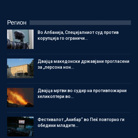
Регион
Во Албанија, Специјалниот суд против
корупција го ограничи…
Двајца македонски државјани прогласени
за „персона нон…
Двајца мртви во судир на противпожарни
хеликоптери во…
Фестивалот „Анибар“ во Пеќ повторно ги
обедини младите…