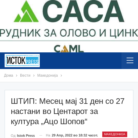
Дома
Вести
Македонија
ШТИП: Месец мај 31 ден со 27
настани во Центарот за
култура „Ацо Шопов“
МАКЕДОНИЈА
На
29 Апр, 2022 во 18:32 часот.
Од
Istok Press