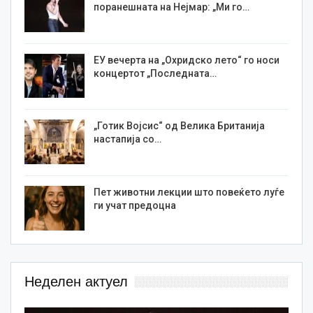
поранешната на Нејмар: „Ми го…
ЕУ вечерта на „Охридско лето“ го носи
концертот „Последната…
„Готик Војсис“ од Велика Британија
настапија со…
Пет животни лекции што повеќето луѓе
ги учат предоцна
Неделен актуел