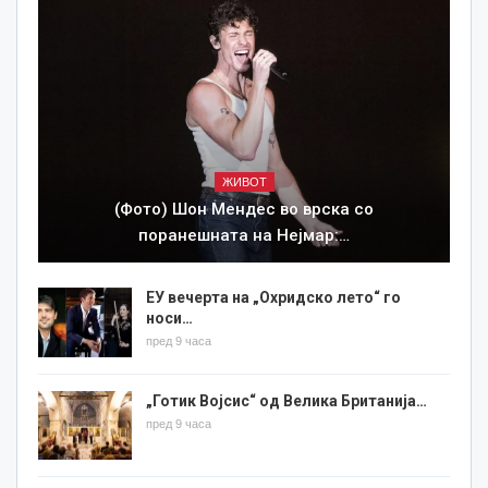
ЖИВОТ
(Фото) Шон Мендес во врска со
поранешната на Нејмар:…
ЕУ вечерта на „Охридско лето“ го
носи…
пред 9 часа
„Готик Војсис“ од Велика Британија…
пред 9 часа