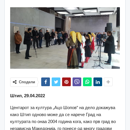
Сподели
Штип, 29.04.2022
Центарот за култура „Ацо Шопов“ на дело докажува
како Штип одново може да се нарече Град на
културата по онаа 2004 година кога, како прв град во
независна Македонија, го понесе од многу градови