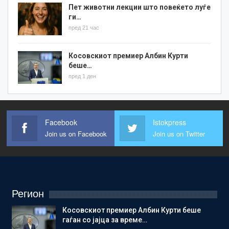
Пет животни лекции што повеќето луѓе
ги…
пред 21 час
Косовскиот премиер Албин Курти
беше…
пред 1 ден
Facebook
Istokpress
Join us on Facebook
Join us on Twitter
Регион
Косовскиот премиер Албин Курти беше
гаѓан со јајца за време…