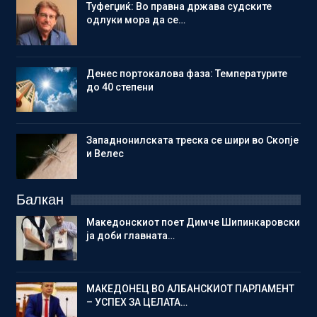
Туфегџиќ: Во правна држава судските
одлуки мора да се…
Денес портокалова фаза: Температурите
до 40 степени
Западнонилската треска се шири во Скопје
и Велес
Балкан
Македонскиот поет Димче Шипинкаровски
ја доби главната…
МАКЕДОНЕЦ ВО АЛБАНСКИОТ ПАРЛАМЕНТ
– УСПЕХ ЗА ЦЕЛАТА…