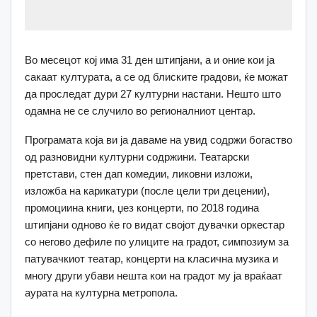
Во месецот кој има 31 ден штипјани, а и оние кои ја
сакаат културата, а се од блиските градови, ќе можат
да проследат дури 27 културни настани. Нешто што
одамна не се случило во регионалниот центар.
Програмата која ви ја даваме на увид содржи богаство
од разновидни културни содржини. Театарски
претстави, стен дап комедии, ликовни изложи,
изложба на карикатури (после цели три децении),
промоциина книги, џез концерти, по 2018 година
штипјани одново ќе го видат својот дувачки оркестар
со негово дефиле по улиците на градот, симпозиум за
патувачкиот театар, концерти на класична музика и
многу други убави нешта кои на градот му ја враќаат
аурата на културна метропола.