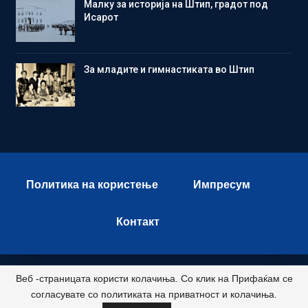
Малку за историја на Штип, градот под
Исарот
Зa младите и гимнастиката во Штип
Политика на користење
Импресум
Контакт
Веб -страницата користи колачиња. Со клик на Прифаќам се
© 2026 - Istok Press. All Rights Reserved.
согласувате со политиката на приватност и колачиња.
Развиено и хостирано од