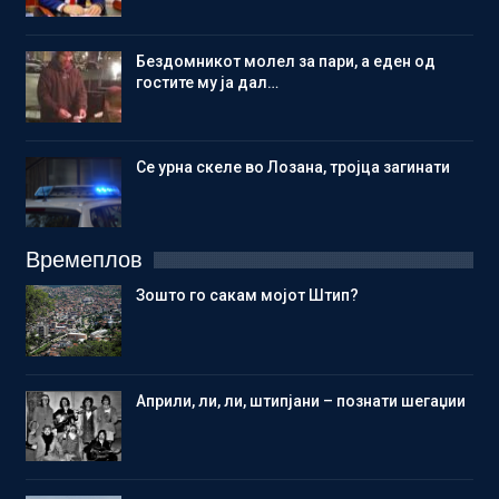
Бездомникот молел за пари, а еден од
гостите му ја дал…
Се урна скеле во Лозана, тројца загинати
Времеплов
Зошто го сакам мојот Штип?
Aприли, ли, ли, штипјани – познати шегаџии