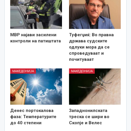
МВР најави засилени
Туфегџиќ: Во правна
контроли на патиштата
држава судските
одлуки мора да се
спроведуваат и
почитуваат
МАКЕДОНИЈА
МАКЕДОНИЈА
Денес портокалова
Западнонилската
фаза: Температурите
треска се шири во
до 40 степени
Скопје и Велес