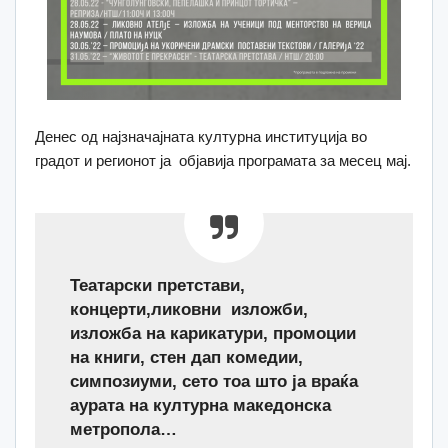
Денес од најзначајната културна институција во
градот и регионот ја објавија програмата за месец мај.
Театарски претстави,
концерти,ликовни изложби,
изложба на карикатури, промоции
на книги, стен дап комедии,
симпозиуми, сето тоа што ја враќа
аурата на културна македонска
метропола…