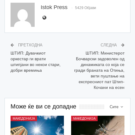
Istok Press
5429 Објави
ПРЕТХОДНА
СЛЕДНА
ШТИП: Дувачкиот
ШТИП: Министерот
оркестар ги врати
Бочварски задоволен од
штипјани во некои стари,
динамиката со која се
добри времиња
гради браната на Отиња,
вети пуштање на
експресниот пат Штип-
Кочани на есен
Може ќе ви се допадне
Сите
МАКЕДОНИЈА
МАКЕДОНИЈА