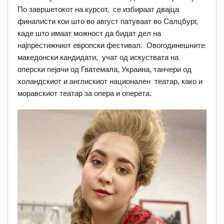
По завршетокот на курсот, се избираат двајца
финалисти кои што во август патуваат во Салцбург,
каде што имаат можност да бидат дел на
најпрестижниот европски фестивал. Овогодинешните
македонски кандидати, учат од искуствата на
оперски пејачи од Гватемала, Украина, танчери од
холандскиот и англискиот национален театар, како и
моравскиот театар за опера и оперета.