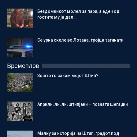
Бездомникот молел за пари, а еден од
гостите му ја дал…
Се урна скеле во Лозана, тројца загинати
Времеплов
Зошто го сакам мојот Штип?
Aприли, ли, ли, штипјани – познати шегаџии
Малку за историја на Штип, градот под