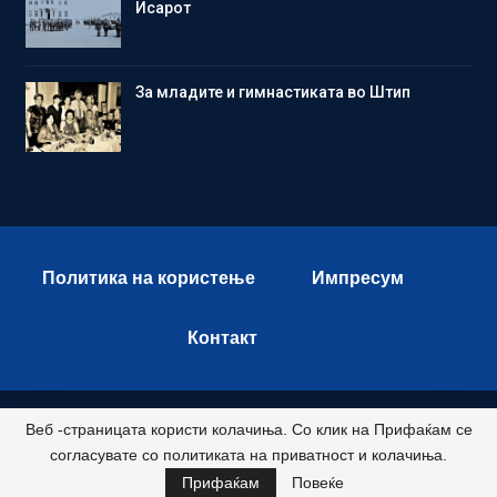
Исарот
Зa младите и гимнастиката во Штип
Политика на користење
Импресум
Контакт
Веб -страницата користи колачиња. Со клик на Прифаќам се
© 2026 - Istok Press. All Rights Reserved.
согласувате со политиката на приватност и колачиња.
Развиено и хостирано од
Прифаќам
Повеќе