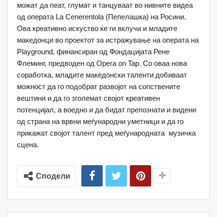
можат да пеат, глумат и танцуваат во нивните видеа
од операта La Cenerentola (Пепелашка) на Росини.
Ова креативно искуство ќе ги вклучи и младите
македонци во проектот за истражување на операта на
Playground, финансиран од Фондацијата Рене
Флеминг, предводен од Opera on Tap. Со оваа нова
соработка, младите македонски таленти добиваат
можност да го подобрат развојот на сопствените
вештини и да го зголемат својот креативен
потенцијал, а воедно и да бидат препознати и видени
од страна на врвни меѓународни уметници и да го
прикажат својот талент пред меѓународната музичка
сцена.
Сподели