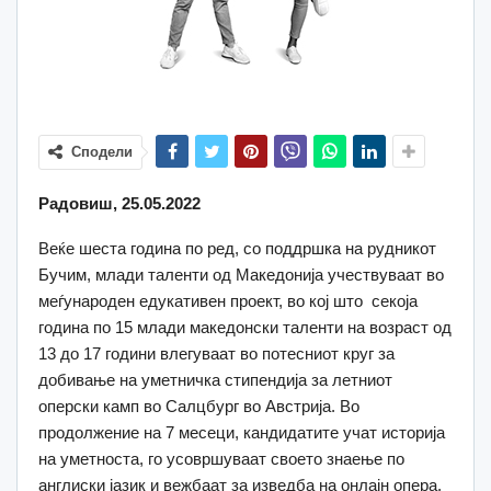
Сподели
Радовиш, 25.05.2022
Веќе шеста година по ред, со поддршка на рудникот
Бучим, млади таленти од Македонија учествуваат во
меѓународен едукативен проект, во кој што секоја
година по 15 млади македонски таленти на возраст од
13 до 17 години влегуваат во потесниот круг за
добивање на уметничка стипендија за летниот
оперски камп во Салцбург во Австрија. Во
продолжение на 7 месеци, кандидатите учат историја
на уметноста, го усовршуваат своето знаење по
англиски јазик и вежбаат за изведба на онлајн опера.