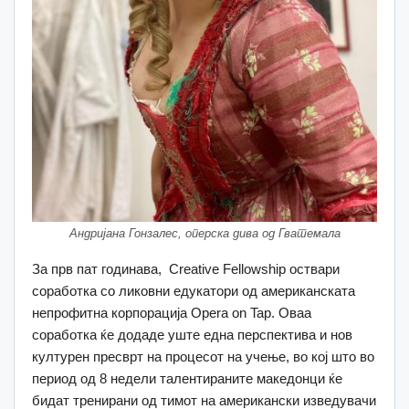
Андријана Гонзалес, оперска дива од Гватемала
За прв пат годинава, Creative Fellowship оствари
соработка со ликовни едукатори од американската
непрофитна корпорација Opera on Tap. Оваа
соработка ќе додаде уште една перспектива и нов
културен пресврт на процесот на учење, во кој што во
период од 8 недели талентираните македонци ќе
бидат тренирани од тимот на американски изведувачи