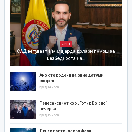
СВЕТ
САД ветуваат 1 милијарда долари помош за
безбедноста на…
Ако сте родени на овие датуми,
според…
пред 14 часа
Ренесансниот хор „Готик Војсис“
вечерва…
пред 15 часа
Денес портокалова фаза: