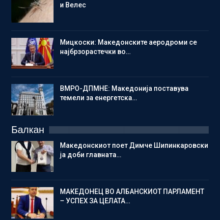
и Велес
Мицкоски: Македонските аеродроми се
најбрзорастечки во…
ВМРО-ДПМНЕ: Македонија поставува
темели за енергетска…
Балкан
Македонскиот поет Димче Шипинкаровски
ја доби главната…
МАКЕДОНЕЦ ВО АЛБАНСКИОТ ПАРЛАМЕНТ
– УСПЕХ ЗА ЦЕЛАТА…