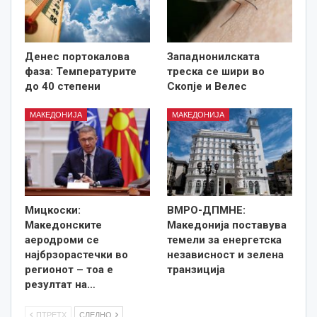
Денес портокалова
Западнонилската
фаза: Температурите
треска се шири во
до 40 степени
Скопје и Велес
МАКЕДОНИЈА
МАКЕДОНИЈА
Мицкоски:
ВМРО-ДПМНЕ:
Македонските
Македонија поставува
аеродроми се
темели за енергетска
најбрзорастечки во
независност и зелена
регионот – тоа е
транзиција
резултат на…
ПТРЕТХ
СЛЕДНО