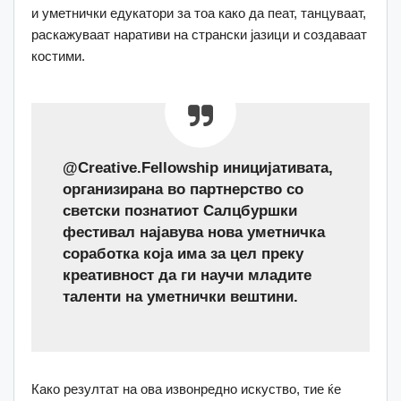
и уметнички едукатори за тоа како да пеат, танцуваат,
раскажуваат наративи на странски јазици и создаваат
костими.
@Creative.Fellowship иницијативата,
организирана во партнерство со
светски познатиот Салцбуршки
фестивал најавува нова уметничка
соработка која има за цел преку
креативност да ги научи младите
таленти на уметнички вештини.
Како резултат на ова извонредно искуство, тие ќе