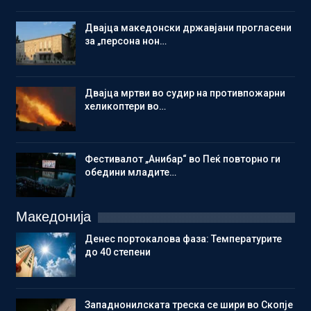
Двајца македонски државјани прогласени
за „персона нон…
Двајца мртви во судир на противпожарни
хеликоптери во…
Фестивалот „Анибар“ во Пеќ повторно ги
обедини младите…
Македонија
Денес портокалова фаза: Температурите
до 40 степени
Западнонилската треска се шири во Скопје