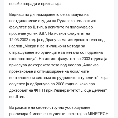
повеќе награди и признанија.
Веднаш по дипломирањето се запишува на
постдипломски студии на Рударско геолошкиот
факултет во Штип, а испитите ги положува со
просечен успех 9.87. На истиот факултет на
12.03.2002 год. ја одбранува магистерската теза под
наслов „Мокри и вентилациони методи за
отпрашување во рудниците за метали со подземна
експлоатација“. На истиот факултет во 2003 година ја
пријавува докторската теза под наслов „Анализа,
проектирање и оптимизирање на локалните
вентилациони системи во рудниците и тунелите“, која
со успех ја одбранува во 2008 година, како прв
докторант на ФПТН при Универзитетот „Гоце Делчев“
во Штип.
Во рамките на своето стручно усовршување
реализира 4 месечен студиски претстој во MINETECH