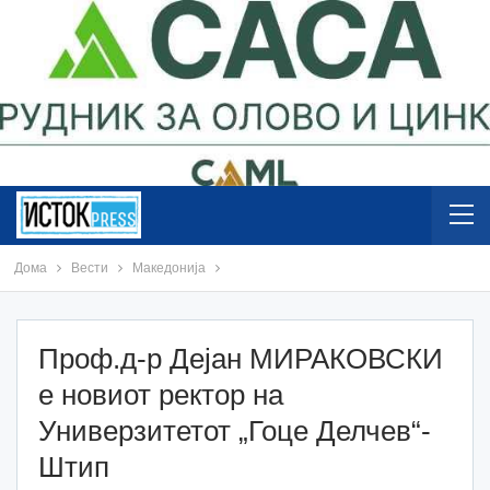
Дома
Вести
Македонија
Проф.д-р Дејан МИРАКОВСКИ
е новиот ректор на
Универзитетот „Гоце Делчев“-
Штип