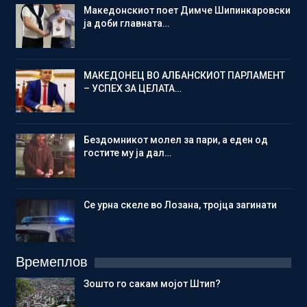
Македонскиот поет Димче Шипинкаровски
ја доби главната…
МАКЕДОНЕЦ ВО АЛБАНСКИОТ ПАРЛАМЕНТ
– УСПЕХ ЗА ЦЕЛАТА…
Бездомникот молел за пари, а еден од
гостите му ја дал…
Се урна скеле во Лозана, тројца загинати
Времеплов
Зошто го сакам мојот Штип?