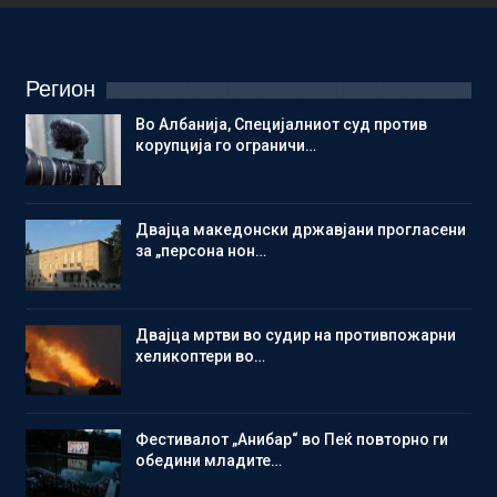
Регион
Во Албанија, Специјалниот суд против
корупција го ограничи…
Двајца македонски државјани прогласени
за „персона нон…
Двајца мртви во судир на противпожарни
хеликоптери во…
Фестивалот „Анибар“ во Пеќ повторно ги
обедини младите…