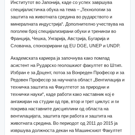
Институтот во Јапонија, каде со успех завршува
специјалистичка обука на тема – „Технологии за
заштита на животната средина во рударството и
минералната индустрија“. Дополнително учествува на
поголем број специјализирани обуки и тренинзи во
Франција, Чешка, Унгарија, Австрија, Бугарија и
Словачка, спонзорирани од EU DGЕ, UNEP и UNDP.
Академската кариера ја започнува како помлад
асистент на Рударско геолошкиот факултет во Штип.
Избран е за Доцент, потоа за Вонреден Професор и за
Редовен Професор за научната област „Вентилација и
техничка заштита на Факултетот за природни и
технички науки“, каде работи како наставник кој е
ангажиран на студии од прв, втор и трет циклус и ги
покрива наставните дисциплини од областа на
вентилацијата, заштита при работа и заштита на
животната средина. Во периодот од 2011 до 2015 ја
извршува должноста декан на Машинскиот Факултет