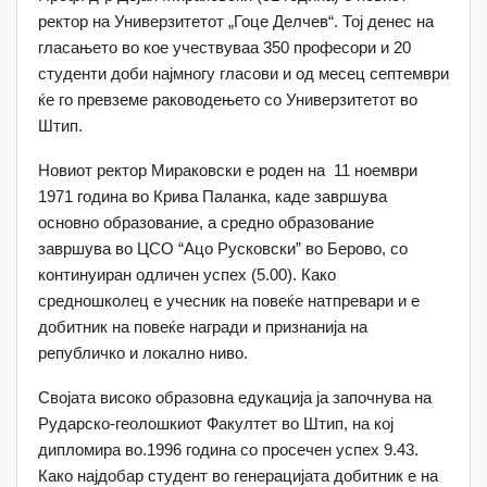
ректор на Универзитетот „Гоце Делчев“. Тој денес на
гласањето во кое учествуваа 350 професори и 20
студенти доби најмногу гласови и од месец септември
ќе го превземе раководењето со Универзитетот во
Штип.
Новиот ректор Мираковски е роден на 11 ноември
1971 година во Крива Паланка, каде завршува
основно образование, а средно образование
завршува во ЦСО “Ацо Русковски” во Берово, со
континуиран одличен успех (5.00). Како
средношколец е учесник на повеќе натпревари и е
добитник на повеќе награди и признанија на
републичко и локално ниво.
Својата високо образовна едукација ја започнува на
Рударско-геолошкиот Факултет во Штип, на кој
дипломира во.1996 година со просечен успех 9.43.
Како најдобар студент во генерацијата добитник е на