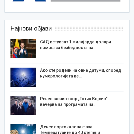
Најнови објави
САД ветуваат 1 милијарда долари
помош за безбедноста на…
Ако сте родени на овие датуми, според
нумерологијата ве…
Ренесансниот хор „Готик Војсис“
вечерва на програмата на…
Денес портокалова фаза:
Температурите до 40 степени