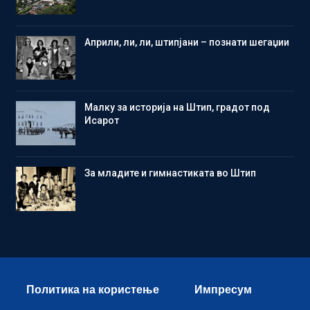
Aприли, ли, ли, штипјани – познати шегаџии
Малку за историја на Штип, градот под
Исарот
Зa младите и гимнастиката во Штип
Политика на користење
Импресум