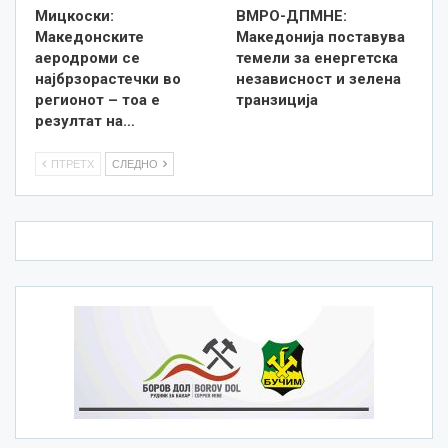
Мицкоски:
ВМРО-ДПМНЕ:
Македонските
Македонија поставува
аеродроми се
темели за енергетска
најбрзорастечки во
независност и зелена
регионот – тоа е
транзиција
резултат на…
ПТРЕТХ
СЛЕДНО