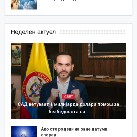
Неделен актуел
СВЕТ
САД ветуваат 1 милијарда долари помош за
безбедноста на…
Ако сте родени на овие датуми,
според…