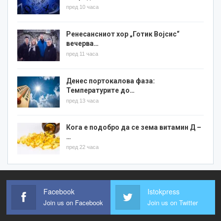
пред 10 часа
Ренесансниот хор „Готик Војсис“
вечерва…
пред 11 часа
Денес портокалова фаза:
Температурите до…
пред 13 часа
Кога е подобро да се зема витамин Д –
…
пред 22 часа
Facebook
Istokpress
Join us on Facebook
Join us on Twitter