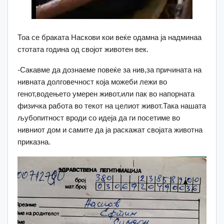
Тоа се браката Наскови кои веќе одамна ја надминаа
стотата година од својот животен век.
-Сакавме да дознаеме повеќе за нив,за причината на
нивната долговечност која можеби лежи во
генот,водењето умерен живот,или пак во напорната
физичка работа во текот на целиот живот.Така нашата
љубопитност вроди со идеја да ги посетиме во
нивниот дом и самите да ја раскажат својата животна
приказна.