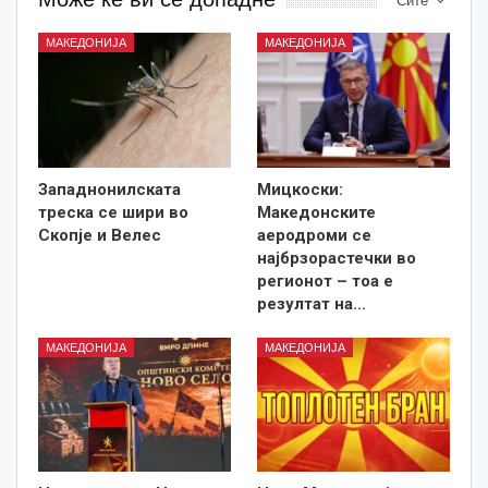
Сите
МАКЕДОНИЈА
МАКЕДОНИЈА
Западнонилската
Мицкоски:
треска се шири во
Македонските
Скопје и Велес
аеродроми се
најбрзорастечки во
регионот – тоа е
резултат на…
МАКЕДОНИЈА
МАКЕДОНИЈА