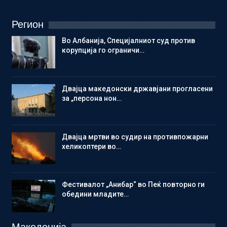
Регион
Во Албанија, Специјалниот суд против
корупција го ограничи…
Двајца македонски државјани прогласени
за „персона нон…
Двајца мртви во судир на противпожарни
хеликоптери во…
Фестивалот „Анибар“ во Пеќ повторно ги
обедини младите…
Македонија