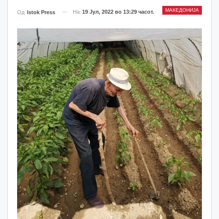
МАКЕДОНИЈА
На
19 Јул, 2022 во 13:29 часот.
Од
Istok Press