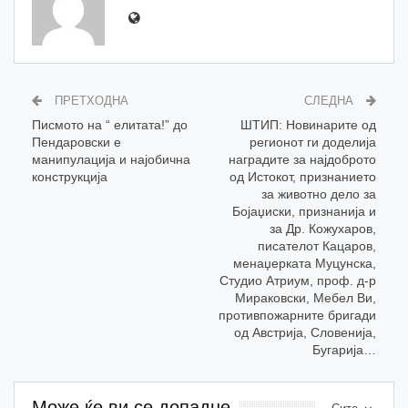
ПРЕТХОДНА
СЛЕДНА
Писмото на “ елитата!” до
ШТИП: Новинарите од
Пендаровски е
регионот ги доделија
манипулација и најобична
наградите за најдоброто
конструкција
од Истокот, признанието
за животно дело за
Бојаџиски, признанија и
за Др. Кожухаров,
писателот Кацаров,
менаџерката Муцунска,
Студио Атриум, проф. д-р
Мираковски, Мебел Ви,
противпожарните бригади
од Австрија, Словенија,
Бугарија…
Може ќе ви се допадне