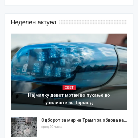
Неделен актуел
СВЕТ
Најмалку девет мртви во пукање во
училиште во Тајланд
Одборот за мир на Трамп за обнова на…
пред 20 часа