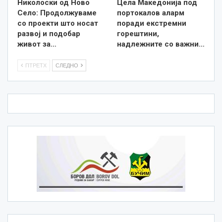
Николоски од Ново
Цела Македонија под
Село: Продолжуваме
портокалов аларм
со проекти што носат
поради екстремни
развој и подобар
горештини,
живот за…
надлежните со важни…
ПТРЕТХ
СЛЕДНО