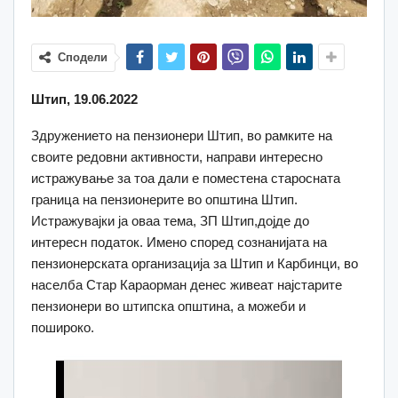
Сподели
Штип, 19.06.2022
Здружението на пензионери Штип, во рамките на
своите редовни активности, направи интересно
истражување за тоа дали е поместена старосната
граница на пензионерите во општина Штип.
Истражувајки ја оваа тема, ЗП Штип,дојде до
интересн податок. Имено според сознанијата на
пензионерската организација за Штип и Карбинци, во
населба Стар Караорман денес живеат најстарите
пензионери во штипска општина, а можеби и
пошироко.