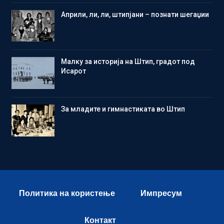
Aприли, ли, ли, штипјани – познати шегаџии
Малку за историја на Штип, градот под
Исарот
Зa младите и гимнастиката во Штип
Политика на користење
Импресум
Контакт