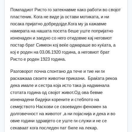
Помладиот Ристо го затекнавме како работи во својот
пластеник. Кога не виде ја остави мотиката, и ни
посака пријатно добредојде.Кога му ја кажавме
намерата на нашата посета беше уште попријатно
изненаден и заедно со него отидовме кај неговиот
постар брат Симеон кој веќе одмараше во куќата, а
кој е роден на 03.06.1920 година, а неговиот брат
Ристо е роден 1923 година.
Разговорот почна спонтано да тече и тие ни ги
раскажааа своите животни приказни. Браќата рекоа
дека имале и сестра која исто така ја надминала
стотата година од својот живот.Од ова бевме
изненадени бидејки корените и стеблото на
семејството Наскови се своевиден феномен за
долговечност на животот ,а ни појаснија и дека и во
овие години здравјето се уште ги служи и не се
секаваат кога последен пат биле на лекар.