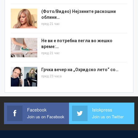
(Фото/Видео) Нејзините раскошни
облини…
пред 21 час
Не ви е потребна пегла во жешко
време:…
пред 21 час
Грчка вечер на „Охридско лето“ со…
пред 23 часа
Facebook
Istokpress
Join us on Facebook
Join us on Twitter