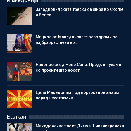
Западнонилската треска се шири во Скопје
и Велес
Мицкоски: Македонските аеродроми се
најбрзорастечки во…
Николоски од Ново Село: Продолжуваме
со проекти што носат…
Цела Македонија под портокалов аларм
поради екстремни…
Балкан
Македонскиот поет Димче Шипинкаровски