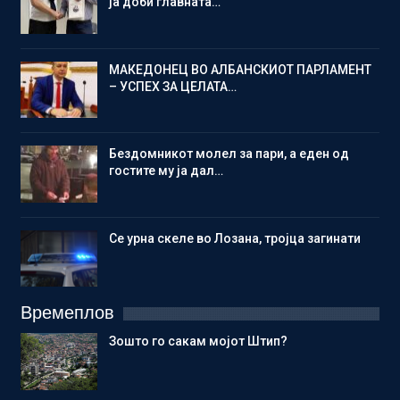
ја доби главната…
МАКЕДОНЕЦ ВО АЛБАНСКИОТ ПАРЛАМЕНТ
– УСПЕХ ЗА ЦЕЛАТА…
Бездомникот молел за пари, а еден од
гостите му ја дал…
Се урна скеле во Лозана, тројца загинати
Времеплов
Зошто го сакам мојот Штип?