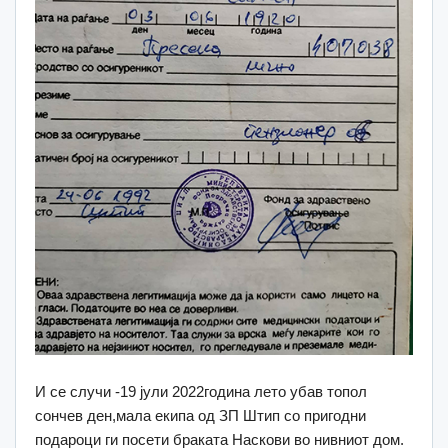
И се случи -19 јули 2022година лето убав топол
сончев ден,мала екипа од ЗП Штип со пригодни
подароци ги посети браката Наскови во нивниот дом.