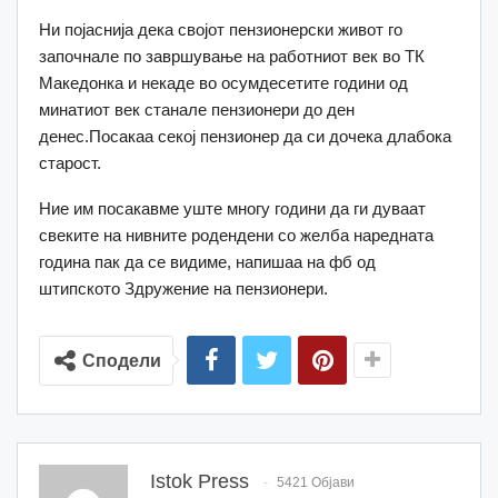
Ни појаснија дека својот пензионерски живот го
започнале по завршување на работниот век во ТК
Македонка и некаде во осумдесетите години од
минатиот век станале пензионери до ден
денес.Посакаа секој пензионер да си дочека длабока
старост.
Ние им посакавме уште многу години да ги дуваат
свеките на нивните родендени со желба наредната
година пак да се видиме, напишаа на фб од
штипското Здружение на пензионери.
Сподели
Istok Press
5421 Објави