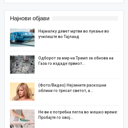
Најнови објави
Најмалку девет мртви во пукање во
училиште во Тајланд
Одборот за мир на Трамп за обнова на
Газа го издаде првиот…
(Фото/Видео) Нејзините раскошни
облини го тресат светот, а…
Не ви е потребна пегла во жешко време:
Пробајте го овој…