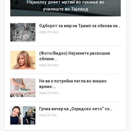
Најмалку девет мртви во пукање во
училиште во Тајланд
Одборот за мир на Трамп за обнова на…
пред 19 часа
(Фото/Видео) Нејзините раскошни
облини…
пред 19 часа
Не ви е потребна пегла во жешко
време:…
пред 19 часа
Грчка вечер на „Охридско лето“ со…
пред 21 час