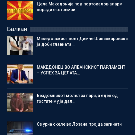
Цела Македонија под портокалов аларм
поради екстремни…
Балкан
Македонскиот поет Димче Шипинкаровски
ја доби главната…
МАКЕДОНЕЦ ВО АЛБАНСКИОТ ПАРЛАМЕНТ
– УСПЕХ ЗА ЦЕЛАТА…
Бездомникот молел за пари, а еден од
гостите му ја дал…
Се урна скеле во Лозана, тројца загинати