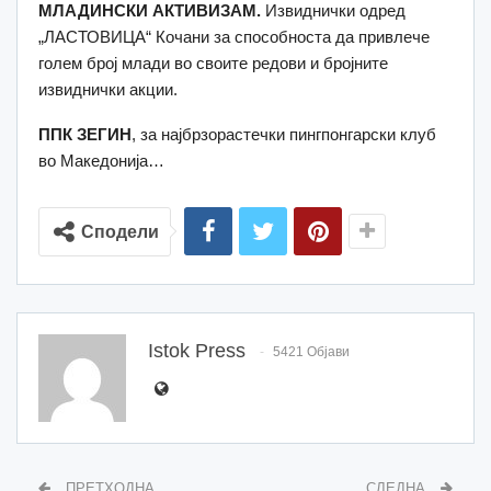
МЛАДИНСКИ АКТИВИЗАМ.
Извиднички одред
„ЛАСТОВИЦА“ Кочани за способноста да привлече
голем број млади во своите редови и бројните
извиднички акции.
ППК ЗЕГИН
, за најбрзорастечки пингпонгарски клуб
во Македонија…
Сподели
Istok Press
5421 Објави
ПРЕТХОДНА
СЛЕДНА