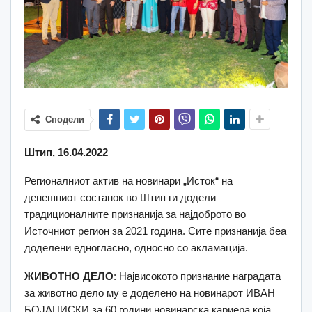
Сподели
Штип, 16.04.2022
Регионалниот актив на новинари „Исток“ на
денешниот состанок во Штип ги додели
традиционалните признанија за најдоброто во
Источниот регион за 2021 година. Сите признанија беа
доделени едногласно, односно со акламација.
ЖИВОТНО ДЕЛО
: Највисокото признание наградата
за животно дело му е доделено на новинарот ИВАН
БОЈАЏИСКИ за 60 години новинарска кариера која