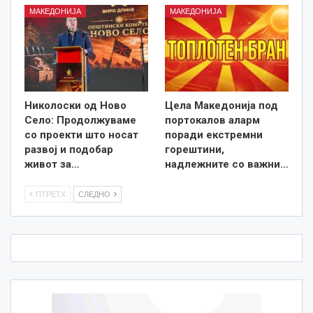
МАКЕДОНИЈА
МАКЕДОНИЈА
Николоски од Ново
Цела Македонија под
Село: Продолжуваме
портокалов аларм
со проекти што носат
поради екстремни
развој и подобар
горештини,
живот за…
надлежните со важни…
ПТРЕТХ
СЛЕДНО