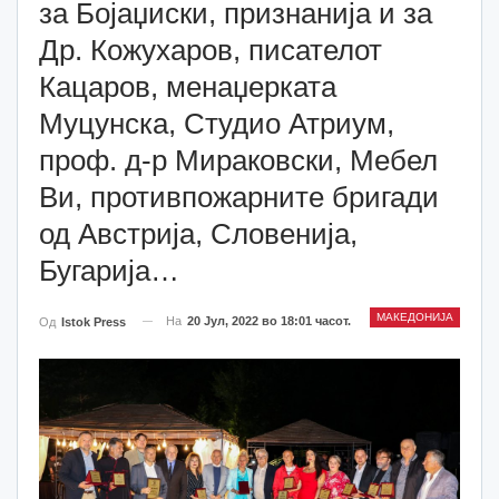
за Бојаџиски, признанија и за
Др. Кожухаров, писателот
Кацаров, менаџерката
Муцунска, Студио Атриум,
проф. д-р Мираковски, Мебел
Ви, противпожарните бригади
од Австрија, Словенија,
Бугарија…
МАКЕДОНИЈА
На
20 Јул, 2022 во 18:01 часот.
Од
Istok Press