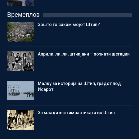
Времеплов
Зошто го сакам мојот Штип?
Aприли, ли, ли, штипјани – познати шегаџии
Малку за историја на Штип, градот под
Исарот
Зa младите и гимнастиката во Штип