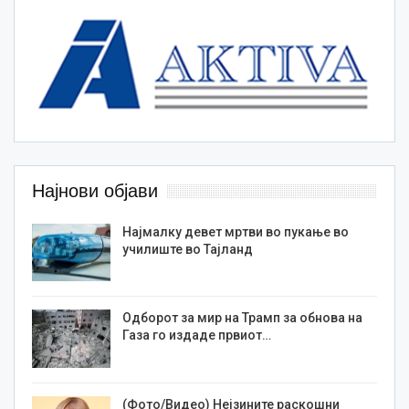
Најнови објави
Најмалку девет мртви во пукање во
училиште во Тајланд
Одборот за мир на Трамп за обнова на
Газа го издаде првиот…
(Фото/Видео) Нејзините раскошни