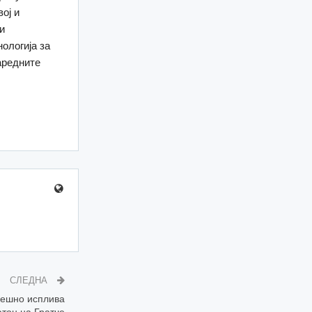
ој и
и
ологија за
аредните
СЛЕДНА
пешно исплива
тон на Гратче