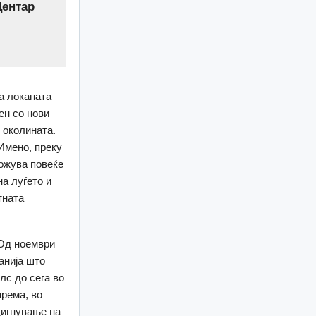
Центар
а локаната
ен со нови
 околината.
Имено, преку
ложува повеќе
на луѓето и
тната
 Од ноември
анија што
лс до сега во
рема, во
дигнување на