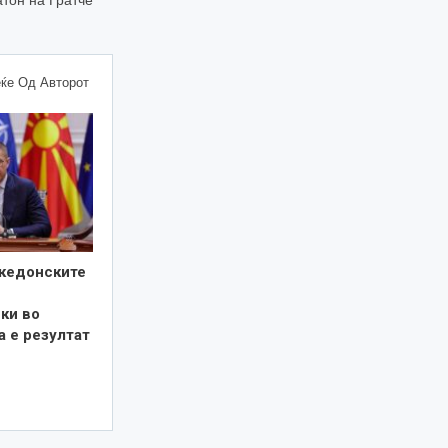
ќе Од Авторот
кедонските
ки во
а е резултат