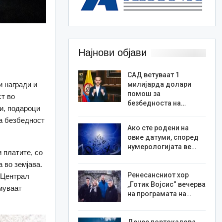
Најнови објави
САД ветуваат 1
и награди и
милијарда долари
помош за
ст во
безбедноста на…
и, подароци
на безбедност
Ако сте родени на
овие датуми, според
нумерологијата ве…
 платите, со
 во земјава.
Ренесансниот хор
 Централ
„Готик Војсис“ вечерва
муваат
на програмата на…
Денес портокалова