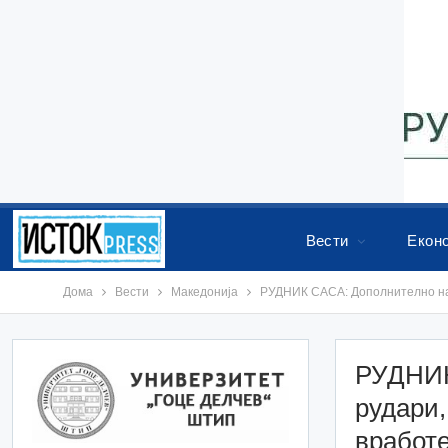
Вести
Екон
Дома
Вести
Македонија
РУДНИК САСА: Дополнително наг
РУДНИК
рудари,
вработ