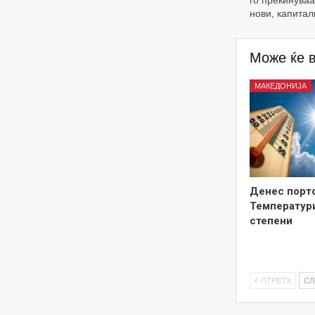
нови, капита
Може ќе 
МАКЕДОНИЈА
Денес порто
Температури
степени
ПТРЕТХ
С