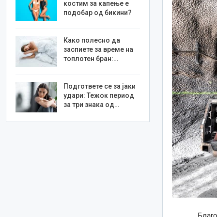
костим за капење е
подобар од бикини?
Како полесно да
заспиете за време на
топлотен бран:…
Подгответе се за јаки
удари: Тежок период
за три знака од…
„Благососто