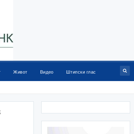
т
Живот
Видео
Штипски глас
3