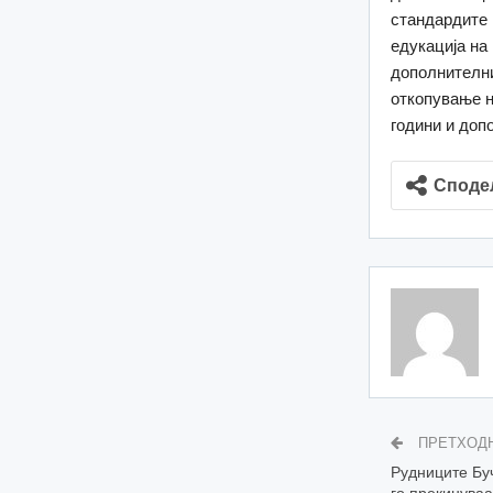
стандардите 
едукација на
дополнителни
откопување н
години и доп
Споде
ПРЕТХОД
Рудниците Бу
го прекинуваа