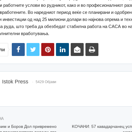
и работните услови во рудникот, како и во професионалниот разв
 вработените. Во наредниот период веќе се планирани и одобрен
 инвестиции од над 25 милиони долари во најнова опрема и техн
а руда, што треба да обезбедат стабилна работа на САСА во н
олнителни вработувања.
ли
Istok Press
5429 Објави
НА
чим и Боров Дол привремено
KОЧАНИ: 57 кавадарчанец ус
т производството поради две
мара