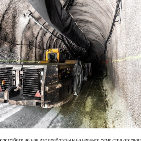
јбата на нашите вработени и на нивните семејства отсекога