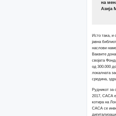
на мен
Азија 
Исто така, и
јавна библио
наслови наме
Ваквите дона
својата Фонд
од 300.000 д
локалната за
средина, здр
Рудникот за 
2017, САСА е
котира на Ло
САСА се инве
дигитализаци