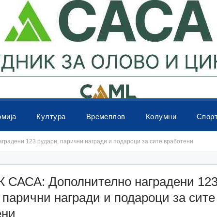
омија
Култура
Времеплов
Колумни
Спор
радени 123 рудари, парични награди и подароци за сите вработени
 САСА: Дополнително наградени 12
 парични награди и подароци за сите
ени