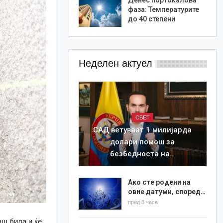
фаза: Температурите
до 40 степени
Неделен актуел
СВЕТ
САД ветуваат 1 милијарда
долари помош за
безбедноста на…
Ако сте родени на
овие датуми, според…
пред 8 часа
ш била и ќе