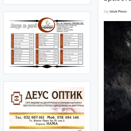
Од
Istok Press