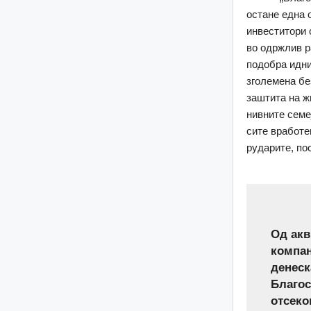
остане една 
инвеститори 
во одржлив ра
подобра идни
зголемена бе
заштита на ж
нивните семе
сите вработе
рударите, по
Од акв
компан
денеск
Благос
отсеко