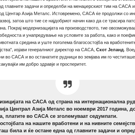
од главните задачи и определби на менаџерскиот тим на САСА и
од Центар Азија Металс. Истовремено, САСА ќе продолжи со и
звој, затоа што тие се најдобриот начин како да се трасира пат
на. Покрај модернизацијата на производството, тие овозможува
збедноста и унапредување на условите за работа, како и поефи
ивотната средина и уште поголема благосостојба на вработените
јства“, изјави генералниот директор на САСА,
Скот Јеланд
. Вое
ни во САСА и во останатите рудници во земјава им го честиташе
сакувајќи им добро здравје и просперитет.
изицијата на САСА од страна на интернационална ру
ија Централ Азија Металс во ноември 2017 година, д
а, платите во САСА се зголемуваат седумпати.
остојбата на нашите вработени и на нивните семејст
гаш била и ќе остане една од главните задачи и опр