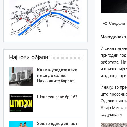
Сподели
Македонска 
И оваа годин
пригодни под
Најнови објави
работата. На
и признанија
Клима-уредите веќе
и здравје пр
не се доволни:
Научниците бараат…
Инаку, во пр
што просечна
Штипски глас бр.163
Од аквизициј
Азија Металс
седумпати.
Зошто едноделниот