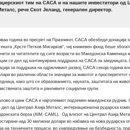
аџерскиот тим на САСА и на нашите инвеститори од 
Металс, рече Скот Јеланд, генерален директор.
 оваа година во пресрет на Празникот, САСА обезбеди донација з
теката „Крсте Петков Мисирков“, чиј книжевен фонд беше збогат
нети за читателите од сите возрасти во Македонска Каменица и
ции се дел од континуирана поддршка на САСА за заедницата. 
ација за поддршка на одржливиот развој, САСА секоја година в
олари во различни области значајни за животот и просперитетот 
едница, како што се образованието, науката, заштитата на живо
авствената заштита и ранливите социјални групи.
олово и цинк САСА е најголемиот подземен македонски рудник.
 дел од Централ Азија Металс, интернационална рударска комп
ндонската берза (AIM: CAML). Од влезот на Централ Азија Мета
стирани над 30 милиони долари во набавка на нова рударска оп
ја на техничките процеси, во унапредување на безбедноста, по