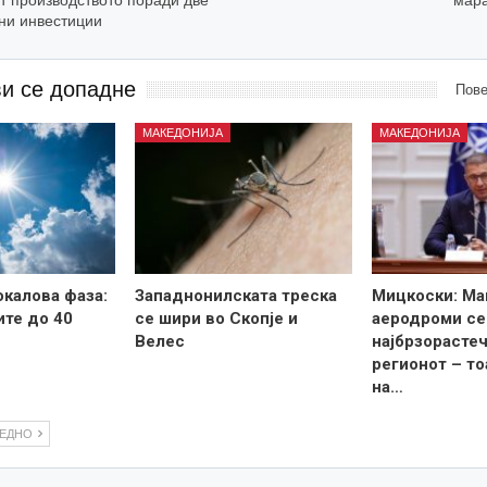
лни инвестиции
ви се допадне
Пове
МАКЕДОНИЈА
МАКЕДОНИЈА
калова фаза:
Западнонилската треска
Мицкоски: Ма
те до 40
се шири во Скопје и
аеродроми се
Велес
најбрзорастеч
регионот – то
на…
ЛЕДНО