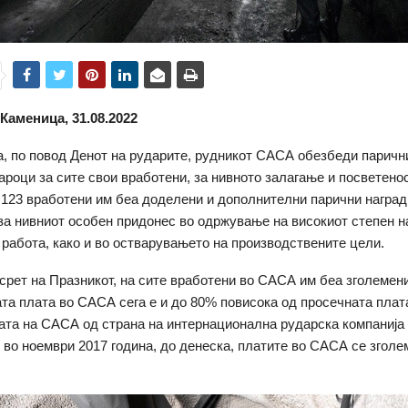
Каменица, 31.08.2022
а, по повод Денот на рударите, рудникот САСА обезбеди паричн
ароци за сите свои вработени, за нивното залагање и посветено
 123 вработени им беа доделени и дополнителни парични наград
 за нивниот особен придонес во одржување на високиот степен 
и работа, како и во остварувањето на производствените цели.
есрет на Празникот, на сите вработени во САСА им беа зголемени
та плата во САСА сега е и до 80% повисока од просечната плата
ата на САСА од страна на интернационална рударска компанија
 во ноември 2017 година, до денеска, платите во САСА се зголе