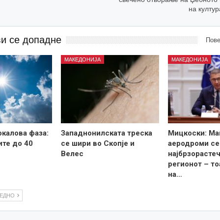
на култу
ви се допадне
Пове
МАКЕДОНИЈА
МАКЕДОНИЈА
калова фаза:
Западнонилската треска
Мицкоски: Ма
те до 40
се шири во Скопје и
аеродроми се
Велес
најбрзорастеч
регионот – то
на…
ЛЕДНО