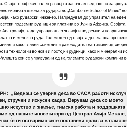
о. Својот професионален развој го започнал веднаш по завршув
реномираната школа за рударство „Camborne School of Mines“ во
нија, како рударски инженер. Напредувал до управител на еден
светски подземни рудници за платина во Јужна Африка. Својата 
 Австралија, каде управувал со значајни подземни и површинск
златна и железна руда. Голем дел од својата досегашна профес
оминал и како главен советник и раководител на тимови одговорни
ови технологии во нови и постојни рудници, како и минерални 
ѓалишта кои се управувани од најголемите рударски компании во
Н: „Веднаш се уверив дека во САСА работи исклуч
ен, стручен и искусен кадар. Верувам дека со моето
шно искуство и знаење, тимска работа и поддршката 
ме од нашите инвеститори од Централ Азија Металс,
чки ќе ги оствариме сите поставени цели за натамош