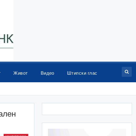
т
Живот
Видео
Штипски глас
ален