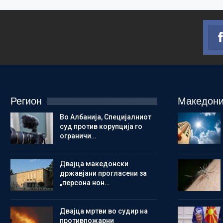
Регион
Македони
Во Албанија, Специјалниот
суд против корупција го
ограничи…
Двајца македонски
државјани прогласени за
„персона нон…
Двајца мртви во судир на
противпожарни