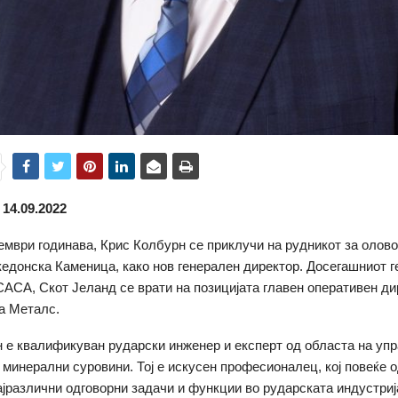
14.09.2022
ември годинава, Крис Колбурн се приклучи на рудникот за олово
донска Каменица, како нов генерален директор. Досегашниот 
САСА, Скот Јеланд се врати на позицијата главен оперативен ди
а Металс.
 е квалификуван рударски инженер и експерт од областа на уп
 минерални суровини. Тој е искусен професионалец, кој повеќе о
јразлични одговорни задачи и функции во рударската индустриј