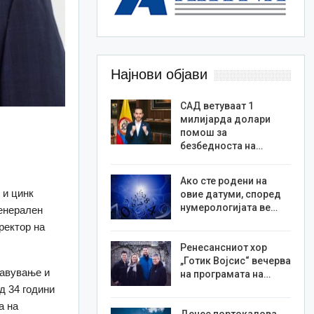
Најнови објави
САД ветуваат 1
милијарда долари
помош за
безбедноста на…
Ако сте родени на
 и цинк
овие датуми, според
нумерологијата ве…
генерален
ректор на
Ренесансниот хор
„Готик Војсис“ вечерва
равување и
на програмата на…
д 34 години
а на
Денес портокалова