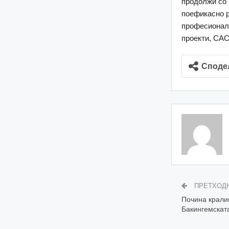
продолжи со 
поефикасно р
професионалн
проекти, САС
Споде
ПРЕТХОД
Почина крали
Бакингемскат