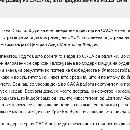
в развој на САСА од што придобивки ќе имаат сите“
о на Крис Колбурн за нов генерален директор на САСА е дел о
 стратегија за одржлив развој на САСА, поставена од страна на
 – компанијата Централ Азија Металс од Лондон.
впечатоци од тоа што досега го видов во САСА се одлични. Во 
ни направени се сериозни вложувања во модернизација на рудник
е и значајни резултати во поглед на безбедноста и благосостојба
 како и во заштитата на животната средина, што и понатаму ќе 
итети. Веднаш се уверив дека во САСА работи исклучително по
кусен кадар. Верувам дека со моето досегашно искуство и знаењ
дршката што ја добиваме од нашите инвеститори од Централ Аз
 ги оствариме сите поставени цели за натамошен одржлив разво
ки ќе имаат сите“, изјави Крис Колбурн, по стапувањето на функ
ален директор на САСА најави дека компанијата под негово рако