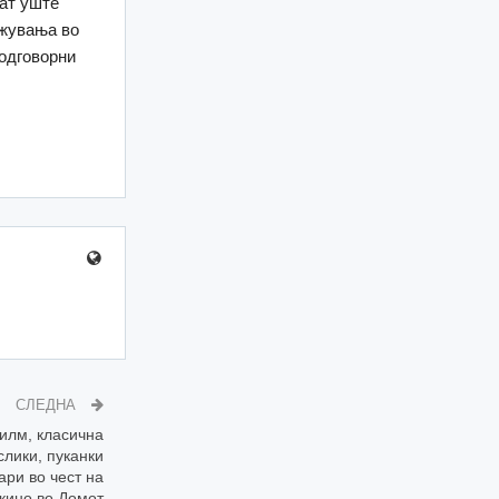
жат уште
ожувања во
 одговорни
СЛЕДНА
илм, класична
слики, пуканки
ари во чест на
кино во Домот