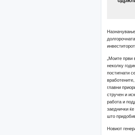
одржли
Назначувањет
долгорочната
инвеститорот
„Моите први 
неколку годи
постигнати с
вработените,
главни приор
стручен и ис
работа и под
заеднички ќе
што придобив
Новиот генер