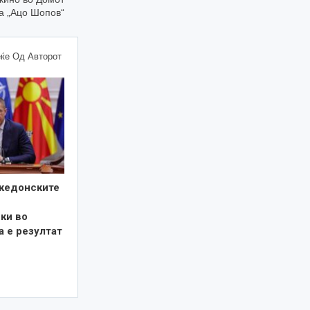
ра „Ацо Шопов“
ќе Од Авторот
кедонските
ки во
а е резултат