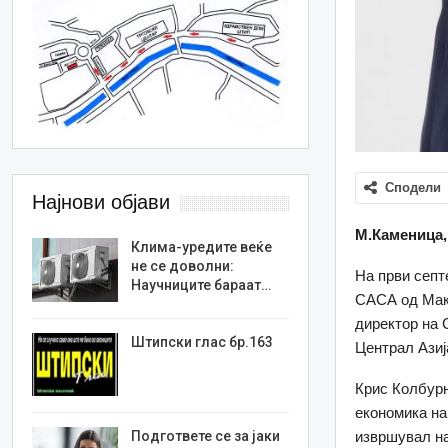
Сподели
Најнови објави
М.Каменица, 
Клима-уредите веќе
не се доволни:
На први септ
Научниците бараат…
САСА од Маке
директор на 
Штипски глас бр.163
Централ Азиј
Крис Колбурн
економика на
извршувал на
Подгответе се за јаки