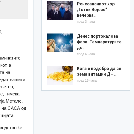
.
Ренесансниот хор
„Готик Војсис“
вечерва…
пред 3 часа
д
Денес портокалова
фаза: Температурите
до…
пред 6 часа
изминатите
от, а
Кога е подобро да се
та на
зема витамин Д –…
бидат нашите
пред 15 часа
светен,
е, тимска
ија Металс,
ј на САСА од
цијата.
водство ќе