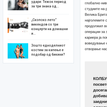
удари: Тежок период
глобално нив
за три знака од…
студиите на 
Велика Брита
„Скопско лето“
најголемите 
викендов со три
продолжил во
концерти на домашни
операции за 
и…
кариера ја п
воведување н
Зошто едноделниот
отворање нао
костим за капење е
подобар од бикини?
КОЛБУР
посвет
досега
добива
заедни