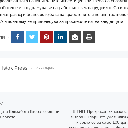
реализацијата на капиталните инвестиции кои треба да овозмо
аботење и продолжување на работниот век на рудникот. Со вл
иот развој и благосостојбата на вработените и во општествено
А и понатаму ќе придонесува за просперитетот на заедницата.
ли
Istok Press
5429 Објави
НА
цата Елизабета Втора, соопшти
ШТИП: Прекрасен кинески ф
а палата
гитара и кларинет, уметнички 
и сокче-се за само 100 ден
свечено отворање на Џебното 