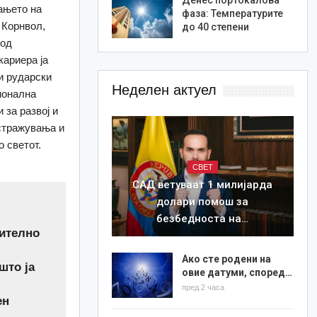
ањето на
фаза: Температурите
 Корнвол,
до 40 степени
 од
кариера ја
и рударски
Неделен актуел
ионална
 за развој и
истражувања и
 светот.
СВЕТ
САД ветуваат 1 милијарда
долари помош за
безбедноста на…
ително
Ако сте родени на
што ја
овие датуми, според…
пред 2 часа
ен