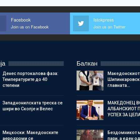
Facebook
Istokpress
Join us on Facebook
Join us on Twitter
ја
Балкан
Денес портокалова фаза:
Македонскиот
Температурите до 40
Шипинкаровски
степени
главната…
Западнонилската треска се
МАКЕДОНЕЦ В
шири во Скопје и Велес
АЛБАНСКИОТ 
УСПЕХ ЗА ЦЕЛ
Мицкоски: Македонските
Бездомникот 
аеродроми се
пари, а еден од