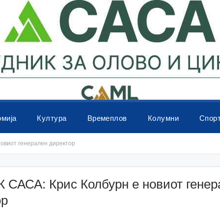
омија
Култура
Времеплов
Колумни
Спор
овиот генерален директор
 САСА: Крис Колбурн е новиот генер
ор