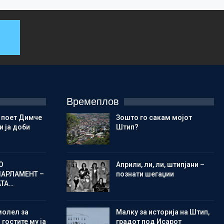
Времеплов
 поет Димче
Зошто го сакам мојот
 ја доби
Штип?
О
Aприли, ли, ли, штипјани –
ПАРЛАМЕНТ –
познати шегаџии
АТА…
молел за
Малку за историја на Штип,
 гостите му ја
градот под Исарот