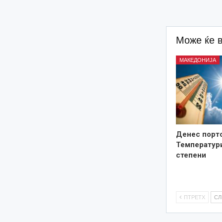
Може ќе 
МАКЕДОНИЈА
Денес порто
Температури
степени
ПТРЕТХ
С