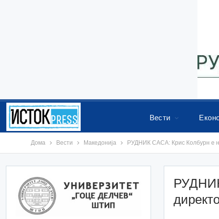
Вести
Екон
Дома
Вести
Македонија
РУДНИК САСА: Крис Колбурн е н
РУДНИК
директ