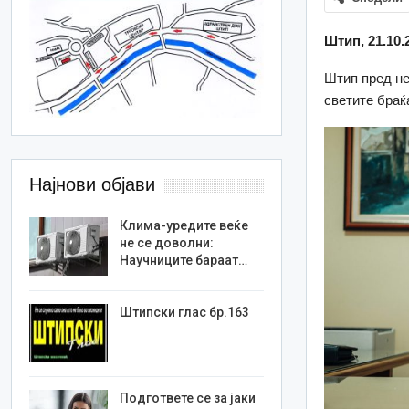
Штип, 21.10.
Штип пред не
светите браќ
Најнови објави
Клима-уредите веќе
не се доволни:
Научниците бараат…
Штипски глас бр.163
Подгответе се за јаки