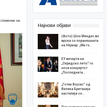
 споменик на
Најнови објави
(Фото) Шон Мендес во
врска со поранешната
на Нејмар: „Ми го…
ЕУ вечерта на
„Охридско лето“ го
носи концертот
„Последната…
„Готик Војсис“ од
Велика Британија
настапија со…
Пет животни лекции