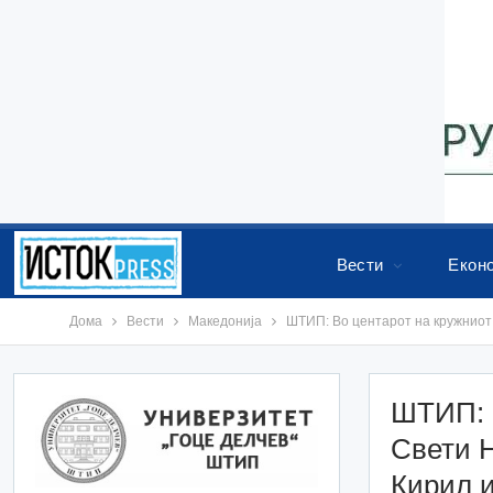
Вести
Екон
Дома
Вести
Македонија
ШТИП: Во центарот на кружниот 
ШТИП: В
Свети Н
Кирил и