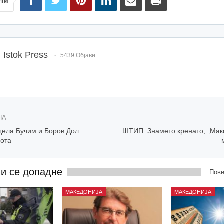
ли
Istok Press
5439 Објави
НА
дела Бучим и Боров Дол
ШТИП: Знамето кренато, „Мак
бота
ви се допадне
Пове
МАКЕДОНИЈА
МАКЕДОНИЈА