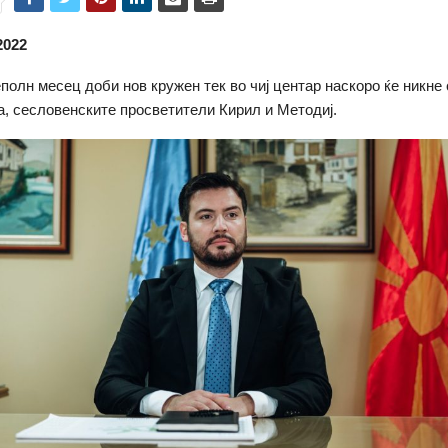
2022
полн месец доби нов кружен тек во чиј центар наскоро ќе никне
а, сесловенските просветители Кирил и Методиј.