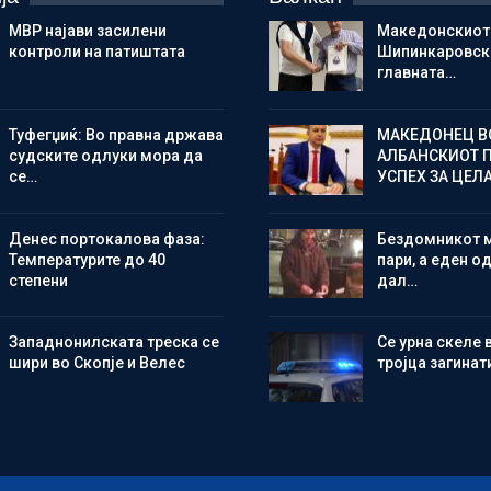
МВР најави засилени
Македонскиот
контроли на патиштата
Шипинкаровски
главната…
Туфегџиќ: Во правна држава
МАКЕДОНЕЦ В
судските одлуки мора да
АЛБАНСКИОТ 
се…
УСПЕХ ЗА ЦЕЛ
Денес портокалова фаза:
Бездомникот 
Температурите до 40
пари, а еден од
степени
дал…
Западнонилската треска се
Се урна скеле 
шири во Скопје и Велес
тројца загинат