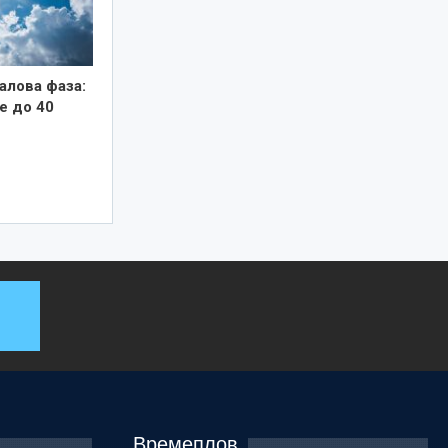
алова фаза:
е до 40
Времеплов