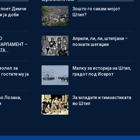
 поет Димче
Зошто го сакам мојот
 ја доби
Штип?
О
Aприли, ли, ли, штипјани –
ПАРЛАМЕНТ –
познати шегаџии
АТА…
молел за
Малку за историја на Штип,
 гостите му ја
градот под Исарот
во Лозана,
Зa младите и гимнастиката
и
во Штип