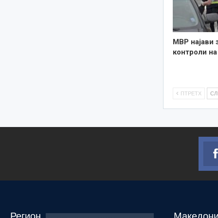
МВР најави 
контроли на
ПТРЕТХ
С
Регион
Македони