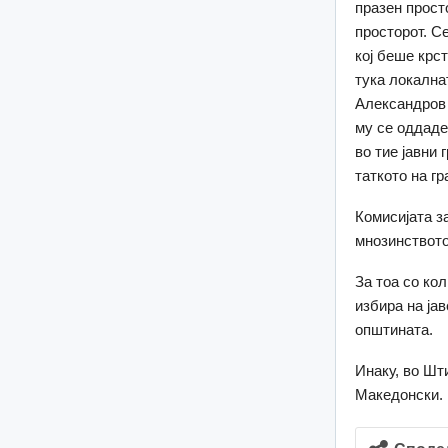
празен прост
просторот. С
кој беше крс
тука локална
Александров 
му се оддаде
во тие јавни 
таткото на гр
Комисијата за
мнозинството
За тоа со кол
избира на јав
општината.
Инаку, во Шт
Македонски.