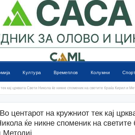
омија
Култура
Времеплов
Колумни
Спор
тек кај црквата Свети Никола ќе никне споменик на светите браќа Кирил и Ме
о центарот на кружниот тек кај цркв
икола ќе никне споменик на светите 
 Методиј