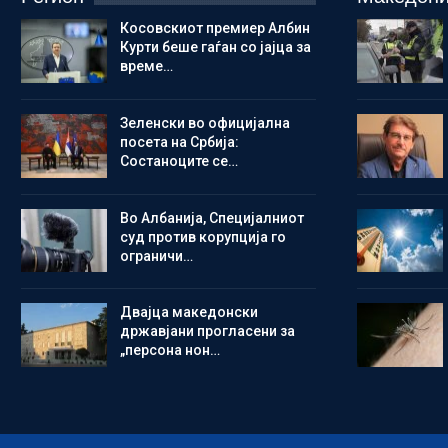
Косовскиот премиер Албин
Курти беше гаѓан со јајца за
време…
Зеленски во официјална
посета на Србија:
Состаноците се…
Во Албанија, Специјалниот
суд против корупција го
ограничи…
Двајца македонски
државјани прогласени за
„персона нон…