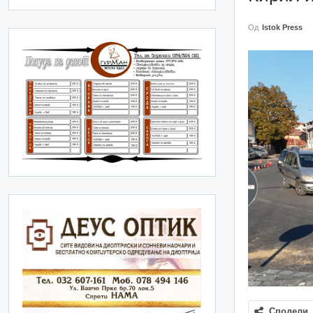
Од
Istok Press
Сподели