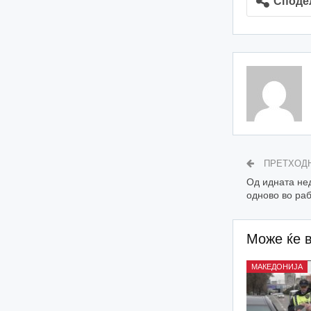
Споде
ПРЕТХОД
Oд идната не
одново во ра
Може ќе 
МАКЕДОНИЈА