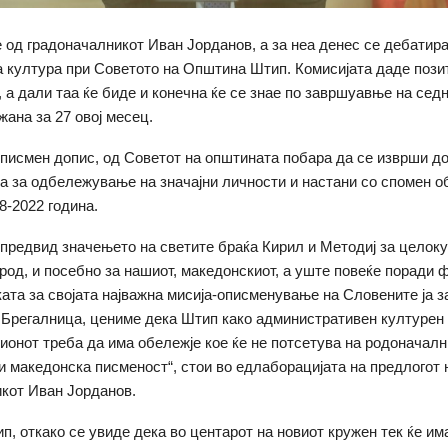
е од градоначалникот Иван Јорданов, а за неа денес се дебатир
а култура при Советото на Општина Штип. Комисијата даде пози
а, а дали таа ќе биде и конечна ќе се знае по завршуавње на сед
жана за 27 овој месец.
 писмен допис, од Советот на општината побара да се изврши 
а за одбележување на значајни личности и настани со спомен о
8-2022 година.
о предвид значењето на светите браќа Кирил и Методиј за целок
род, и посебно за нашиот, македонскиот, а уште повеќе поради 
ката за својата најважна мисија-описменување на Словените ја 
 Брегалница, цениме дека Штип како административен културен
гионот треба да има обележје кое ќе не потсетува на родоначал
и македонска писменост“, стои во едлаборацијата на предлогот 
кот Иван Јорданов.
ип, откако се увиде дека во центарот на новиот кружен тек ќе им