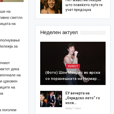
што повеќето луѓе ги
учат предоцна
аше на
тивно светло
ницата на
Неделен актуел
дополнување
бележја за
упниот
ЖИВОТ
фактот дека
(Фото) Шон Мендес во врска
започнале на
со поранешната на Нејмар:…
 и црковен
ниците на
на
ЕУ вечерта на
„Охридско лето“ го
носи…
пред 7 часа
а поголем