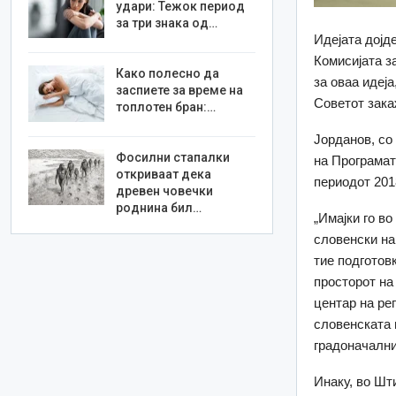
удари: Тежок период
за три знака од…
Идејата дојд
Комисијата з
Како полесно да
за оваа идеј
заспиете за време на
Советот зака
топлотен бран:…
Јорданов, со
Фосилни стапалки
на Програмат
откриваат дека
периодот 201
древен човечки
роднина бил…
„Имајки го в
словенски на
тие подготов
просторот на
центар на ре
словенската 
градоначални
Инаку, во Шт