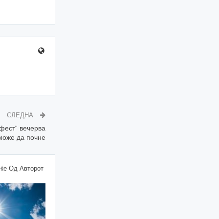
СЛЕДНА
фест“ вечерва
може да почне
ќе Од Авторот