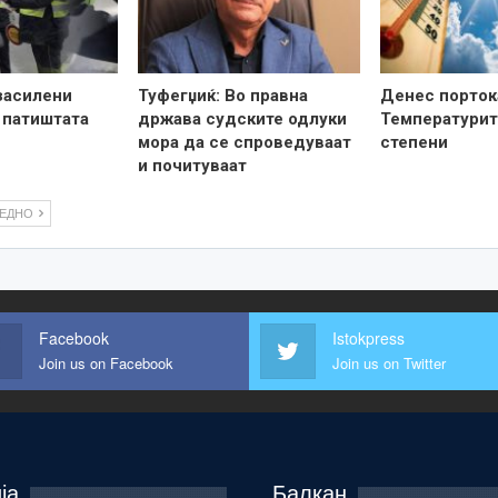
засилени
Туфегџиќ: Во правна
Денес порток
 патиштата
држава судските одлуки
Температурит
мора да се спроведуваат
степени
и почитуваат
ЛЕДНО
Facebook
Istokpress
Join us on Facebook
Join us on Twitter
ја
Балкан