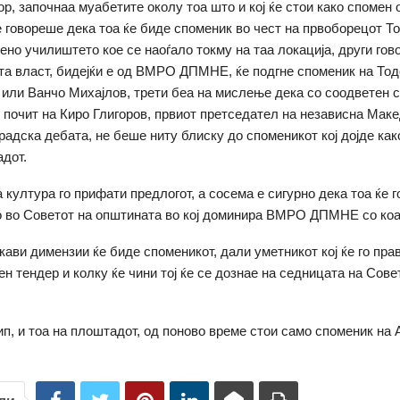
ор, започнаа муабетите околу тоа што и кој ќе стои како спомен 
е говореше дека тоа ќе биде споменик во чест на првоборецот Т
тено училиштето кое се наоѓало токму на таа локација, други гов
та власт, бидејќи е од ВМРО ДПМНЕ, ќе подгне споменик на То
или Ванчо Михајлов, трети беа на мислење дека со соодветен 
 почит на Киро Глигоров, првиот претседател на независна Макед
градска дебата, не беше ниту блиску до споменикот кој дојде как
адот.
 култура го прифати предлогот, а сосема е сигурно дека тоа ќе г
 во Советот на општината во кој доминира ВМРО ДПМНЕ со коа
кави димензии ќе биде споменикот, дали уметникот кој ќе го прав
ен тендер и колку ќе чини тој ќе се дознае на седницата на Сове
ип, и тоа на плоштадот, од поново време стои само споменик на