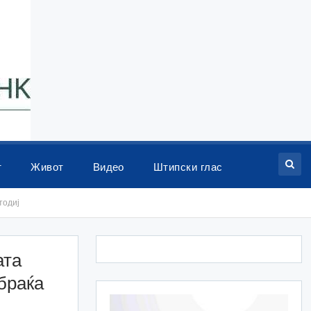
т
Живот
Видео
Штипски глас
тодиј
ата
браќа