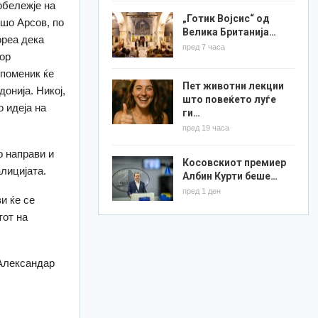
обележје на
„Готик Војсис“ од
ошо Арсов, по
Велика Британија…
ореа дека
пред 7 часа
дор
споменик ќе
Пет животни лекции
онија. Никој,
што повеќето луѓе
о идеја на
ги…
пред 19 часа
о направи и
Косовскиот премиер
лицијата.
Албин Курти беше…
пред 1 ден
и ќе се
тот на
 Александар