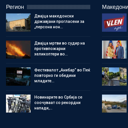
Регион
Македони
Двајца македонски
државјани прогласени за
„персона нон…
Двајца мртви во судир на
противпожарни
хеликоптери во…
Фестивалот „Анибар“ во Пеќ
повторно ги обедини
младите…
Новинарите во Србија се
соочуваат со рекордни
напади,…