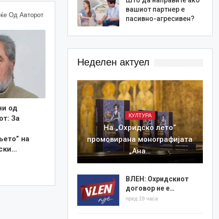
вашиот партнер е
ќе Од Авторот
пасивно-агресивен?
Неделен актуел
ни од
КУЛТУРА
т: За
На „Охридско лето“
њето” на
промовирана монографијата
ски…
„Ана…
ВЛЕН: Охридскиот
договор не е…
пред 19 часа