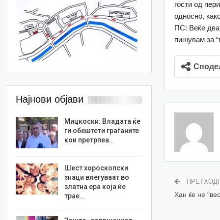
гости од пер
односно, как
ПС: Веќе два
пишувам за “м
Споде
Најнови објави
Мицкоски: Владата ќе
ги обештети граѓаните
кои претрпеа…
Шест хороскопски
знаци влегуваат во
ПРЕТХОД
златна ера која ќе
Хан ќе не “ве
трае…