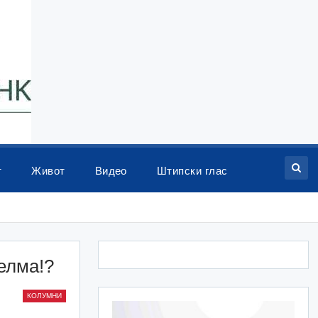
т
Живот
Видео
Штипски глас
елма!?
КОЛУМНИ