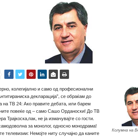
рно, колегијално и само од професионални
Антитираниска декларација”, се обраќам до
 на ТВ 24: Ако правите дебата, или барем
каните повеќе од – само Сашо Орданоски! До ТВ
а Трајкоска,пак, не ја измачувајте со гости.
самодоволна за монолог, односно монодрама!
Колумна на 
те телевизии: Немојте ниту случајно да каните