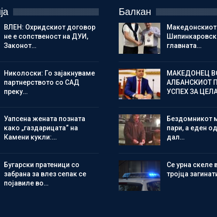
ја
Балкан
ВЛЕН: Охридскиот договор
Македонскиот
не е сопственост на ДУИ,
Шипинкаровски
Законот…
главната…
Николоски: Го зајакнуваме
МАКЕДОНЕЦ В
партнерството со САД
АЛБАНСКИОТ 
преку…
УСПЕХ ЗА ЦЕЛ
Уапсена жената позната
Бездомникот 
како „газдарицата“ на
пари, а еден од
Камени кукли:…
дал…
Бугарски пратеници со
Се урна скеле 
забрана за влез сепак се
тројца загинат
појавиле во…