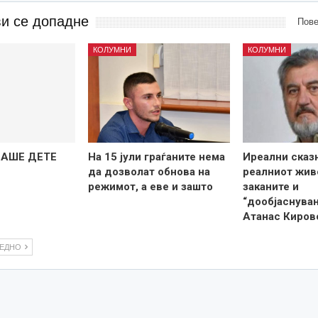
ви се допадне
Пове
КОЛУМНИ
КОЛУМНИ
НАШЕ ДЕТЕ
На 15 јули граѓаните нема
Иреални сказ
да дозволат обнова на
реалниот живо
режимот, а еве и зашто
заканите и
“дообјаснува
Атанас Киров
ЛЕДНО