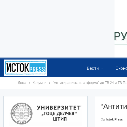
Вести
Екон
Дома
Колумни
“Антитираниска платформа” до ТВ 24 и ТВ Те
“Антити
Од
Istok Press