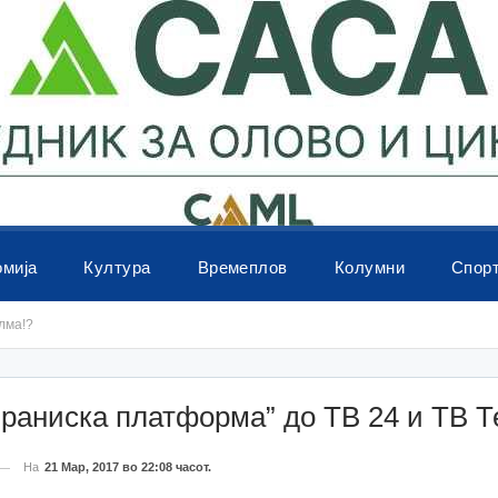
омија
Култура
Времеплов
Колумни
Спор
лма!?
раниска платформа” до ТВ 24 и ТВ Т
На
21 Мар, 2017 во 22:08 часот.