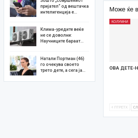
Зошто „совршениот
пријател“ од вештачка
Може ќе 
интелигенција е…
КОЛУМНИ
Клима-уредите веќе
не се доволни:
Научниците бараат…
Натали Портман (46)
го очекува своето
ОВА ДЕТЕ-
трето дете, а сега ја…
ПТРЕТХ
С