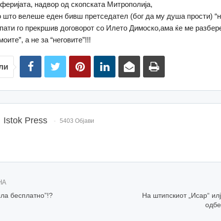
иферијата, надвор од скопската Митрополија,
о што велеше еден бивш претседател (бог да му душа прости) “н
пати го прекршив договорот со Илето Димоско,ама ќе ме разбере
оите”, а не за “неговите”!!!
ли
Istok Press
5403 Објави
НА
сла бесплатно”!?
На штипскиот „Исар“ ил
одбе