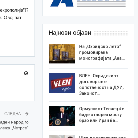
екрополија”!?
: Oвој пат
Најнови објави
На „Охридско лето“
промовирана
монографијата „Ана…
ВЛЕН: Охридскиот
договор не е
сопственост на ДУИ,
Законот…
Ормускиот Теснец ќе
СЛЕДНА
биде отворен многу
брзо или Иран ќе…
јаден народ го
лежа „Четрсе“
Што да направите ако