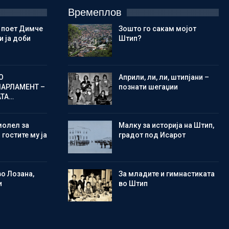
Времеплов
 поет Димче
Зошто го сакам мојот
 ја доби
Штип?
О
Aприли, ли, ли, штипјани –
ПАРЛАМЕНТ –
познати шегаџии
АТА…
молел за
Малку за историја на Штип,
 гостите му ја
градот под Исарот
во Лозана,
Зa младите и гимнастиката
и
во Штип