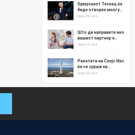
Ормускиот Теснец ќе
биде отворен многу…
пред 19 часа
Што да направите ако
вашиот партнер е…
пред 19 часа
Ракетата на Спејс Икс
ќе се сруши на…
пред 20 часа