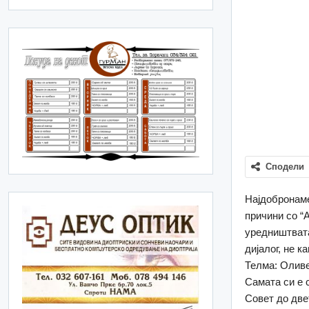
Сподели
Најдобронаме
причини со “
уредништвата
дијалог, не 
Телма: Оливер
Самата си е 
Совет до две