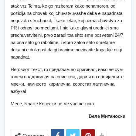
atak vrz Telma, ke go razberam kako nenameren, od
pozicija na chovek koj chuvstvuvashe deka e napadnata
negovata struchnost, i kako lekar, koj nema chuvstvo za
PR i odnosi so mediumi. I nie kako glavni urednici sme
prechuvstvitelni, prvo zaradi toa shto sme posveteni 24/7
na ona shto go rabotime, i vtoro zatoa shto smetame
deka ni e dolznost da gi branime novinarite koga kje ni gi
napadnat.
Неговиот текст, го предавам во оригинал, иако не сум
голем поддржувач на оние кои, дури и по социјалните
мрежи, намнесто кирилична, користат латинична
азбука!
Мене, Блаже Конески не ме учеше така.
Веле Митаноски
Сподели