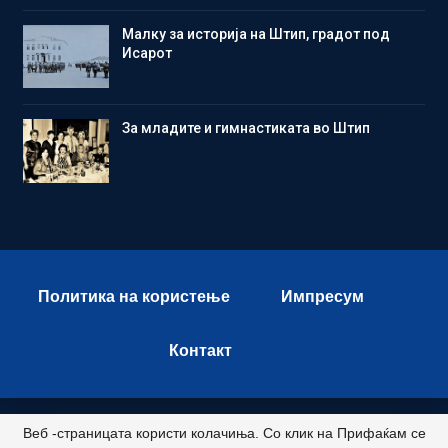
Малку за историја на Штип, градот под
Исарот
Зa младите и гимнастиката во Штип
Политика на користење
Импресум
Контакт
Веб -страницата користи колачиња. Со клик на Прифаќам се
© 2026 - Istok Press. All Rights Reserved.