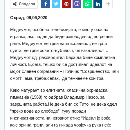
Сподели
Охрид, 09,06,2020
Медиумот, особено телевизијата, е многу опасна
играчка, ако падне да биде раководен од погрешни
раце. Медиумот не трпи нарцисоидност, не трпи
суета, не трпи осветољубивост, одмаздливост…
Медиумот од раководител бара да биде комплетна
личност. Е,сега, тешко би се достигнал идеалот на
мојот славен сограѓанин – Прличе: “Совршенство, или
смрт!”, ама, треба,сепак, да тежнееме кон тоа.
Како матурант во елитната, класична охридаска
гимназија (1968) го одбрав Владимир Назор, за
завршната работа.Не дека бил со Тито, не дека одел
“преко воде до слободе”, туку поради
инспиративноста на неговиот стих: “Идеал је воќе,
које зри на грани, али га никадa човјечка рука неќе