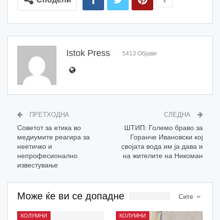
Istok Press
5413 Објави
ПРЕТХОДНА
СЛЕДНА
Советот за етика во
ШТИП: Големо браво за
медиумите реагира за
Горанче Ивановски кој
неетичко и
својата вода им ја дава и
непрофесионално
на жителите на Никоман
известување
Може ќе ви се допадне
Сите
КОЛУМНИ
КОЛУМНИ