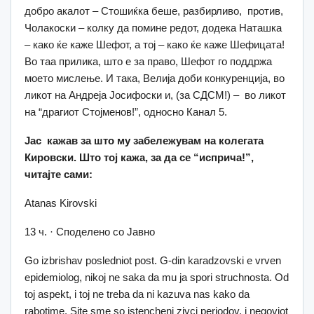
добро акалот – Стошиќка беше, разбирливо, против,
Чолакоски – колку да помине редот, додека Наташка
– како ќе каже Шефот, а тој – како ќе каже Шефицата!
Во таа прилика, што е за право, Шефот го поддржа
моето мислење. И така, Велија доби конкуренција, во
ликот на Андреја Јосифоски и, (за СДСМ!) – во ликот
на “драгиот Стојменов!”, односно Канал 5.
Јас кажав за што му забележувам на колегата
Кировски. Што тој кажа, за да се
“
исприча
!”
,
читајте сами
:
Atanas Kirovski
13 ч. · Споделено со Јавно
Go izbrishav posledniot post. G-din karadzovski e vrven
epidemiolog, nikoj ne saka da mu ja spori struchnosta. Od
toj aspekt, i toj ne treba da ni kazuva nas kako da
rabotime. Site sme so istencheni zivci periodov, i negoviot