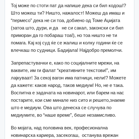
Тој може по стоти пат да напише дека си бил кодош!?
Што можеш ти? Ништо, нажалост! Можеш да имаш и
“пермесо” дека не си тоа, добиено од Томе Аџијата
(затоа што, дури, и да не си сакал, законски си бил
приморан да го побараш тоа!), но тоа ништо не ти
помага. Кај кој суд ќе се жалиш и колку години ќе се
влечкаш по судници. Бадијала! Најдобро премолчи.
Запрепастувачки е, како по социјалните мрежи, на
ваквите, им ги фалат “креативните текстови!”, им
лајкуваат! За секој вагон има патници, нели!? Можете
да кажете: каков народ, таков медиум! Но, не е така.
Воспитна е задачата на новинарот, или барем на нас
постарите, кои сме минале низ сито и решето,знаеме
што е медиум. Ова што денеска се случува по
медиумите, во “наше време”, беше незамисливо.
Во мојата, над половина век, професионална
новинарска кариера, засекогаш, останува врежан