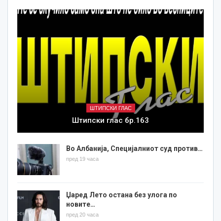
ШТИПСКИ ГЛАС
Штипски глас бр.163
Во Албанија, Специјалниот суд против…
пред 19 часа
Џаред Лето остана без улога по
новите…
пред 20 часа