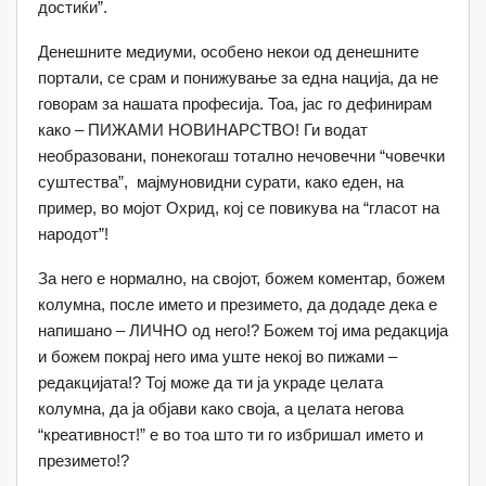
достиќи”.
Денешните медиуми, особено некои од денешните
портали, се срам и понижување за една нација, да не
говорам за нашата професија. Тоа, јас го дефинирам
како – ПИЖАМИ НОВИНАРСТВО! Ги водат
необразовани, понекогаш тотално нечовечни “човечки
суштества”, мајмуновидни сурати, како еден, на
пример, во мојот Охрид, кој се повикува на “гласот на
народот”!
За него е нормално, на својот, божем коментар, божем
колумна, после името и презимето, да додаде дека е
напишано – ЛИЧНО од него!? Божем тој има редакција
и божем покрај него има уште некој во пижами –
редакцијата!? Тој може да ти ја украде целата
колумна, да ја објави како своја, а целата негова
“креативност!” е во тоа што ти го избришал името и
презимето!?