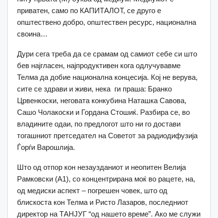
приватен, само по КАПИТАЛОТ, се друго е
општествено добро, општествен ресурс, национална
своина…
Дури сега треба да се срамам од самиот себе си што
бев најгласен, најпродуктивен кога одлучувавме
Телма да добие национална концесија. Кој не верува,
сите се здрави и живи, нека ги праша: Бранко
Црвенкоски, неговата конкубина Наташка Савова,
Сашо Чолакоски и Гордана Стошиќ. Разбира се, во
владините одаи, по предлогот што ни го достави
тогашниот претседател на Советот за радиодифузија
Ѓорѓи Варошлија.
Што од отпор кон незаузданиот и неопитен Велија
Рамковски (А1), со концентрирана моќ во рацете, на,
од медиски аспект – погрешен човек, што од
блискоста кон Телма и Ристо Лазаров, последниот
директор на ТАНЈУГ “од нашето време”. Ако ме служи