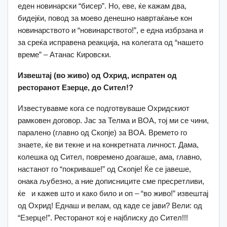
еден новинарски “бисер”. Но, еве, ќе кажам два,
бидејќи, повод за моево денешно навртаќање кон
новинарството и “новинарството!”, е една избрзана и
за среќа исправена реакција, на колегата од “нашето
време” – Атанас Кировски.
Извештај (во живо) од Охрид, испратен од
ресторанот Езерце, до Сител!?
Известувавме кога се подготвуваше Охридскиот
рамковен договор. Јас за Телма и ВОА, тој ми се чини,
паралено (главно од Скопје) за ВОА. Времето го
знаете, ќе ви текне и на конкретната личност. Дама,
колешка од Сител, повремено доагаше, ама, главно,
настанот го “покриваше!” од Скопје! Ќе се јавеше,
онака љубезно, а ние дописниците сме пресретливи,
ќе и кажев што и како било и оп – “во живо!” извештај
од Охрид! Еднаш и велам, од каде се јави? Вели: од
“Езерце!”. Ресторанот кој е најблиску до Сител!!!