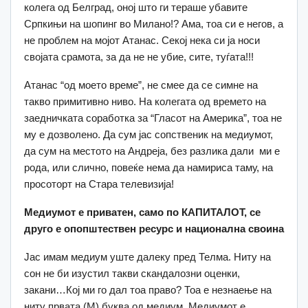
колега од Белград, оној што ги тераше убавите
Српкињи на шопинг во Милано!? Ама, тоа си е негов, а
не проблем на мојот Атанас. Секој нека си ја носи
својата срамота, за да не не убие, сите, туѓата!!!
Атанас “од моето време”, не смее да се симне на
такво примитивно ниво. На колегата од времето на
заедничката соработка за “Гласот на Америка”, тоа не
му е дозволено. Да сум јас сопственик на медиумот,
да сум на местото на Андреја, без разлика дали ми е
рода, или слично, повеќе нема да намириса таму, на
просоторт на Стара телевизија!
Медиумот е приватен, само по КАПИТАЛОТ, се
друго е опопштествен ресурс
и
национална своина
Јас имам медиум уште далеку пред Телма. Ниту на
сон не би изустил такви скандалозни оценки,
закани…Кој ми го дал тоа право? Тоа е незнаење на
ниту првата (М) буква од медиум. Медиумот е