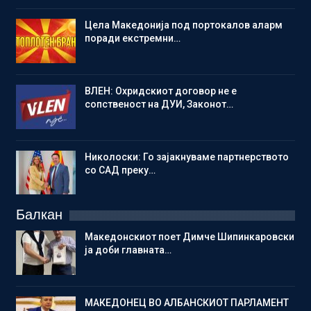
Цела Македонија под портокалов аларм
поради екстремни…
ВЛЕН: Охридскиот договор не е
сопственост на ДУИ, Законот…
Николоски: Го зајакнуваме партнерството
со САД преку…
Балкан
Македонскиот поет Димче Шипинкаровски
ја доби главната…
МАКЕДОНЕЦ ВО АЛБАНСКИОТ ПАРЛАМЕНТ