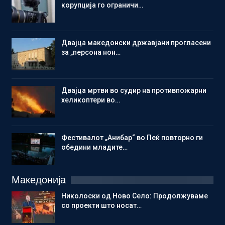
корупција го ограничи…
Двајца македонски државјани прогласени
за „персона нон…
Двајца мртви во судир на противпожарни
хеликоптери во…
Фестивалот „Анибар“ во Пеќ повторно ги
обедини младите…
Македонија
Николоски од Ново Село: Продолжуваме
со проекти што носат…