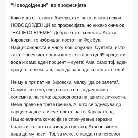
“
Новодојденци
”
во професијата
Како и да е, таквите бисери, ете, нека ги кажа некои
НОВОДОЈДЕНЦИ во професијата, но никако оние од
“НАШЕТО ВРЕМЕ”. Добро е што колегата Атанас
Кировски, го избришал постот на Фејсбук.
Нарцисоидноста е многу лош сојузник! Суетата, исто
така. Човечкиот организам е составен од 99 проценти
вода и само еден процент – суета! Ама, само тој, еден
процент, понекогаш, знае да завладе со целото тело!
Не му е прв пат на Кировски, малку “да се залета”.
Самиот, со него, еве, по втор пат водам ваква
полемика, на тема: одговорноста на јавните личности.
Нема право на трета грешка. А, што се однесува до
нарцисоидноста и суетноста, на тој Караџата од
Националната комисија за спречување заразни
болести, тој што го извадил од такт, Атанас, може
вода да му носи! Тој, за мене, е пандан на неговиот