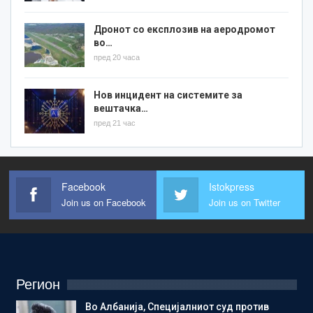
Дронот со експлозив на аеродромот
во…
пред 20 часа
Нов инцидент на системите за
вештачка…
пред 21 час
Facebook
Istokpress
Join us on Facebook
Join us on Twitter
Регион
Во Албанија, Специјалниот суд против