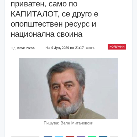
приватен, само по
КАПИТАЛОТ, се друго е
опопштествен ресурс и
национална своина
КОЛУМНИ
На
9 Јун, 2020 во 21:17 часот.
Од
Istok Press
Пишува: Веле Митановски