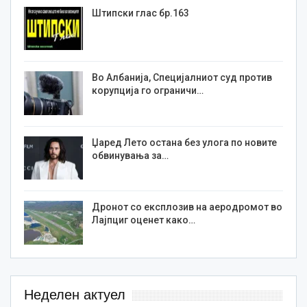
Штипски глас бр.163
Во Албанија, Специјалниот суд против
корупција го ограничи…
Џаред Лето остана без улога по новите
обвинувања за…
Дронот со експлозив на аеродромот во
Лајпциг оценет како…
Неделен актуел