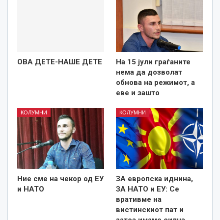
ОВА ДЕТЕ-НАШЕ ДЕТЕ
На 15 јули граѓаните
нема да дозволат
обнова на режимот, а
еве и зашто
КОЛУМНИ
КОЛУМНИ
Ние сме на чекор од ЕУ
ЗА европска иднина,
и НАТО
ЗА НАТО и ЕУ: Се
вративме на
вистинскиот пат и
затоа имаме силна…