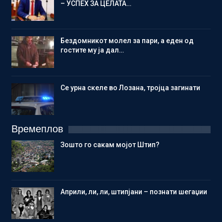
– УСПЕХ ЗА ЦЕЛАТА…
Бездомникот молел за пари, а еден од
гостите му ја дал…
Се урна скеле во Лозана, тројца загинати
Времеплов
Зошто го сакам мојот Штип?
Aприли, ли, ли, штипјани – познати шегаџии