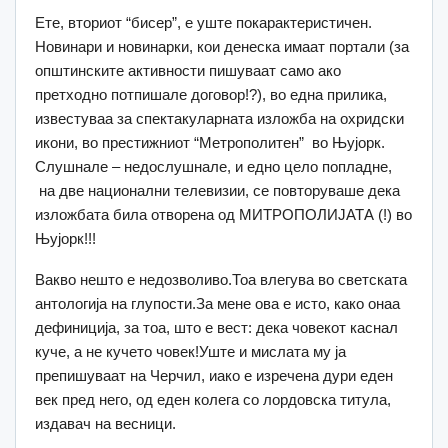
Ете, вториот “бисер”, е уште покарактеристичен.
Новинари и новинарки, кои денеска имаат портали (за
општинските активности пишуваат само ако
претходно потпишале договор!?), во една прилика,
известуваа за спектакуларната изложба на охридски
икони, во престижниот “Метрополитен” во Њујорк.
Слушнале – недослушнале, и едно цело попладне,
на две национални телевизии, се повторуваше дека
изложбата била отворена од МИТРОПОЛИЈАТА (!) во
Њујорк!!!
Вакво нешто е недозволиво.Тоа влегува во светската
антологија на глупости.За мене ова е исто, како онаа
дефиниција, за тоа, што е вест: дека човекот каснал
куче, а не кучето човек!Уште и мислата му ја
препишуваат на Черчил, иако е изречена дури еден
век пред него, од еден колега со лордовска титула,
издавач на весници.