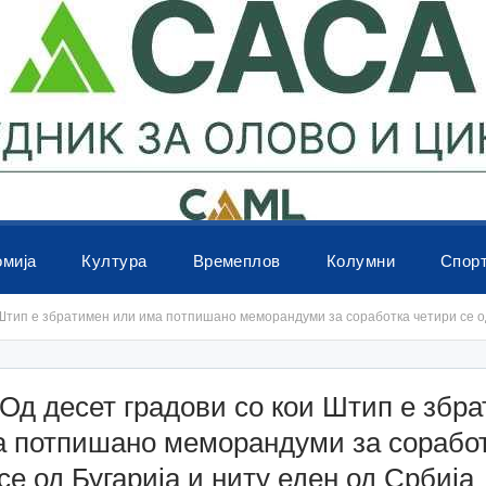
омија
Култура
Времеплов
Колумни
Спор
Штип е збратимен или има потпишано меморандуми за соработка четири се од
д десет градови со кои Штип е збр
а потпишано меморандуми за сорабо
се од Бугарија и ниту еден од Србија