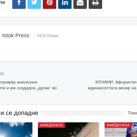
ли
Istok Press
5429 Објави
НА
аправија анксиозни
КОЧАНИ: Афористич
те и им создадоа „дупки“ во
единаесеттата вечер на
ви се допадне
Пове
МАКЕДОНИЈА
МАКЕДОНИЈА