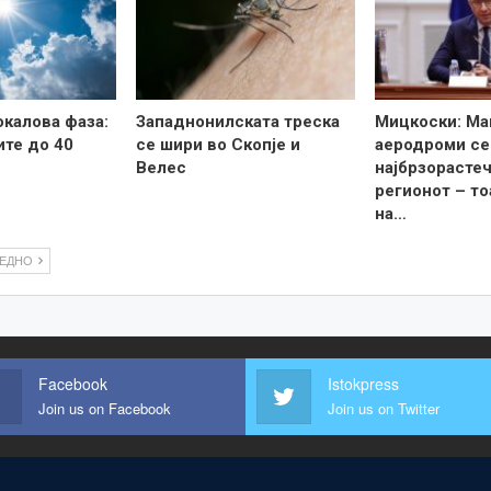
калова фаза:
Западнонилската треска
Мицкоски: Ма
те до 40
се шири во Скопје и
аеродроми се
Велес
најбрзорастеч
регионот – то
на…
ЛЕДНО
Facebook
Istokpress
Join us on Facebook
Join us on Twitter