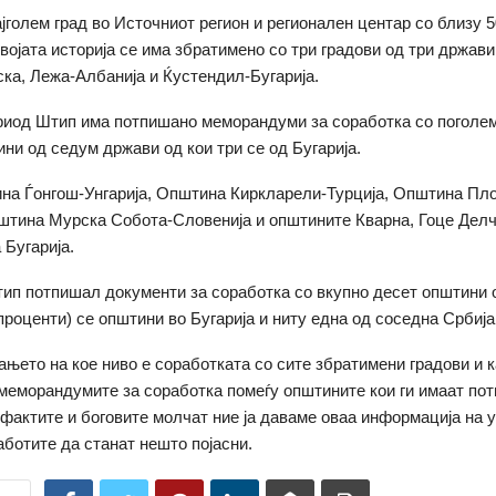
ајголем град во Источниот регион и регионален центар со близу 5
војата историја се има збратимено со три градови од три држави
ка, Лежа-Албанија и Ќустендил-Бугарија.
риод Штип има потпишано меморандуми за соработка со поголе
ни од седум држави од кои три се од Бугарија.
на Ѓонгош-Унгарија, Општина Киркларели-Турција, Општина Пл
штина Мурска Собота-Словенија и општините Кварна, Гоце Дел
 Бугарија.
ип потпишал документи за соработка со вкупно десет општини 
 проценти) се општини во Бугарија и ниту една од соседна Србија
ањето на кое ниво е соработката со сите збратимени градови и к
меморандумите за соработка помеѓу општините кои ги имаат пот
 фактите и боговите молчат ние ја даваме оваа информација на 
аботите да станат нешто појасни.