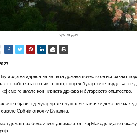
Кустендил
2023
 Бугарија на адреса на нашата држава почесто се испраќаат пор
кале соработката со нив со што, според бугарските тврдења, се 
 кој сме го имале кон нивната држава и бугарското општество.
таквите објави, од Бугарија ќе слушнеме тажачки дека ние маке
 сакале Србија отколку Бугарија.
 мал демант за божемниот „анимозитет“ кој Македонија го покаж
рија.