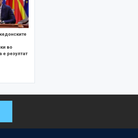
кедонските
ки во
а е резултат