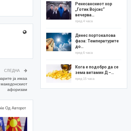
Ренесансниот хор
„Готик Војсис“
вечерва…
пред 4 часа
Денес портокалова
фаза: Температурите
до…
пред 6 часа
Кога е подобро да се
СЛЕДНА
зема витамин Д –…
арите ја имаа
пред 15 часа
 македонскиот
афоризам
ќе Од Авторот