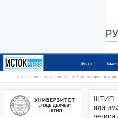
Вести
Екон
Дома
Вести
Македонија
ШТИП: Од десет градови со кои 
ШТИП: О
или им
четири 