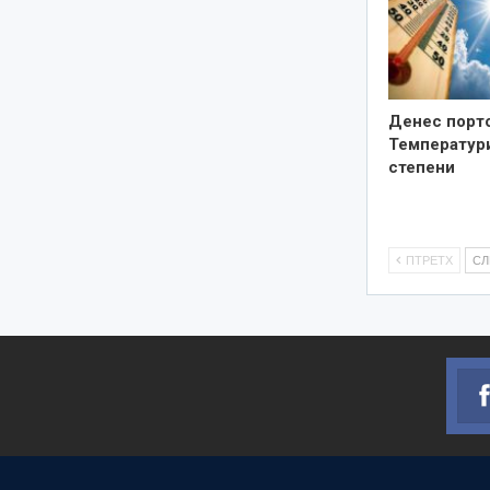
Денес порто
Температури
степени
ПТРЕТХ
С