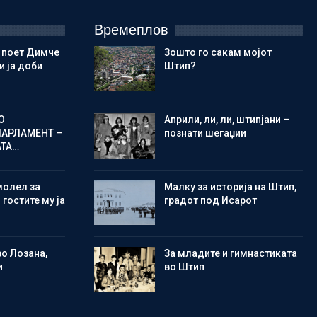
Времеплов
 поет Димче
Зошто го сакам мојот
 ја доби
Штип?
О
Aприли, ли, ли, штипјани –
ПАРЛАМЕНТ –
познати шегаџии
АТА…
молел за
Малку за историја на Штип,
 гостите му ја
градот под Исарот
во Лозана,
Зa младите и гимнастиката
и
во Штип