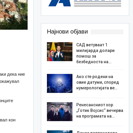
Најнови објави
САД ветуваат 1
милијарда долари
помош за
безбедноста на…
аки дека ние
Ако сте родени на
докажувал
овие датуми, според
нумерологијата ве…
донците
Ренесансниот хор
„Готик Војсис“ вечерва
на програмата на…
увал кон
Денес портокалова