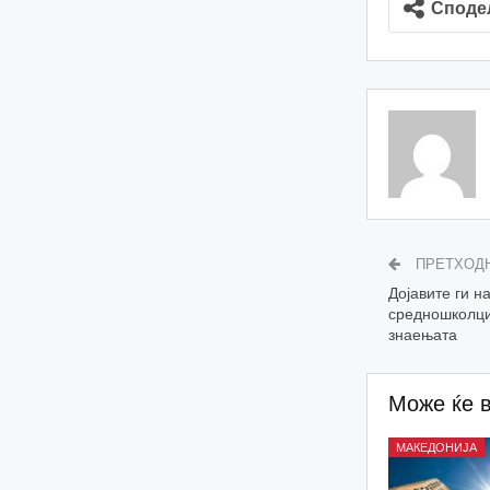
Споде
ПРЕТХОД
Дојавите ги н
средношколци
знаењата
Може ќе 
МАКЕДОНИЈА