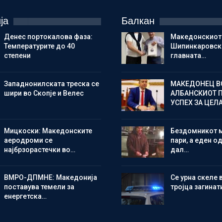
ја
Балкан
Денес портокалова фаза:
Македонскиот
Температурите до 40
Шипинкаровски
степени
главната…
Западнонилската треска се
МАКЕДОНЕЦ В
шири во Скопје и Велес
АЛБАНСКИОТ 
УСПЕХ ЗА ЦЕЛ
Мицкоски: Македонските
Бездомникот 
аеродроми се
пари, а еден од
најбрзорастечки во…
дал…
ВМРО-ДПМНЕ: Македонија
Се урна скеле 
поставува темели за
тројца загинат
енергетска…