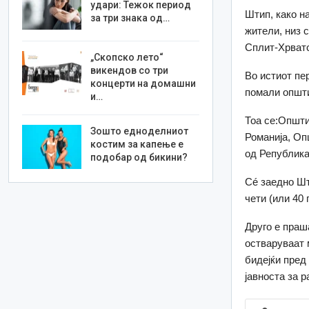
удари: Тежок период
Штип, како н
за три знака од…
жители, низ с
Сплит-Хрватс
„Скопско лето“
викендов со три
Во истиот пе
концерти на домашни
помали општи
и…
Тоа се:Општи
Зошто едноделниот
Романија, Оп
костим за капење е
од Република
подобар од бикини?
Сé заедно Шт
чети (или 40
Друго е праш
остваруваат 
бидејќи пред
јавноста за р