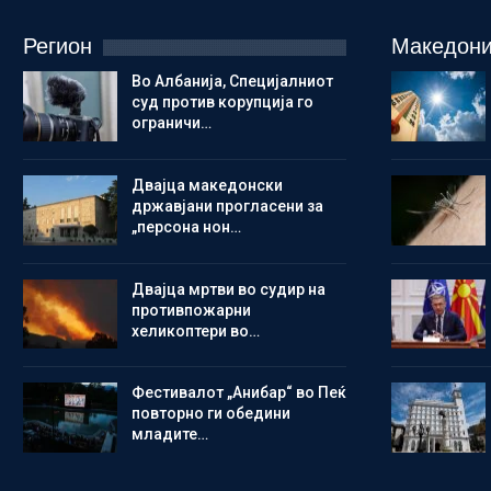
Регион
Македони
Во Албанија, Специјалниот
суд против корупција го
ограничи…
Двајца македонски
државјани прогласени за
„персона нон…
Двајца мртви во судир на
противпожарни
хеликоптери во…
Фестивалот „Анибар“ во Пеќ
повторно ги обедини
младите…