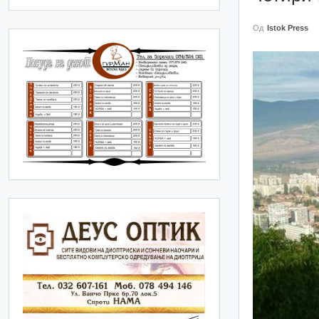
Од
Istok Press