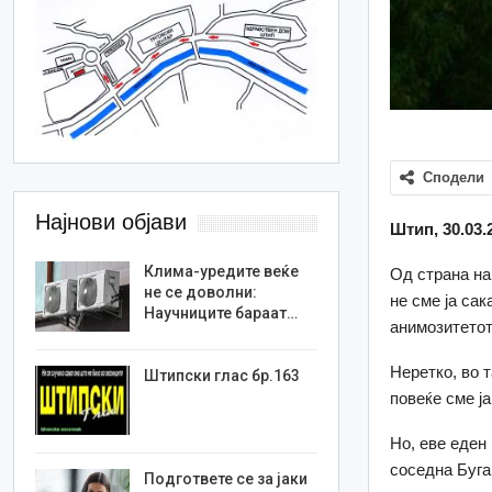
Сподели
Најнови објави
Штип, 30.03.
Клима-уредите веќе
Од страна на
не се доволни:
не сме ја са
Научниците бараат…
анимозитетот
Неретко, во 
Штипски глас бр.163
повеќе сме ја
Но, еве еден
соседна Буга
Подгответе се за јаки