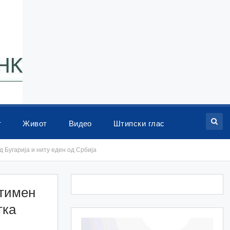
т
Живот
Видео
Штипски глас
 Бугарија и ниту еден од Србија
атимен
тка