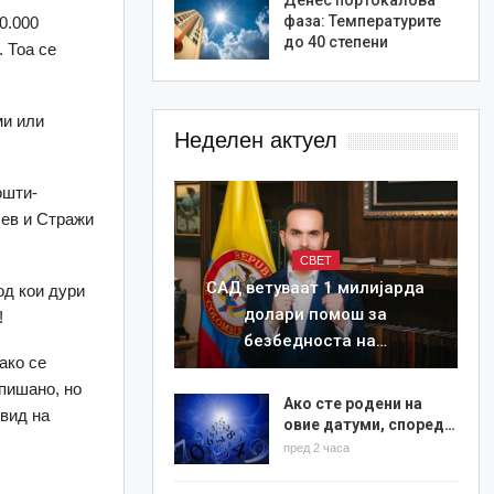
фаза: Температурите
0.000
до 40 степени
. Тоа се
ми или
Неделен актуел
ошти-
чев и Стражи
СВЕТ
САД ветуваат 1 милијарда
од кои дури
долари помош за
!
безбедноста на…
ако се
пишано, но
Ако сте родени на
увид на
овие датуми, според…
пред 2 часа