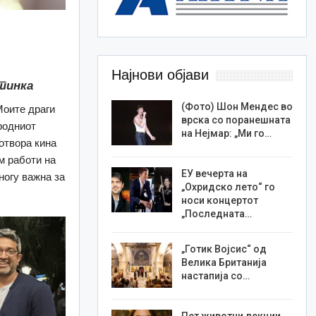
Најнови објави
тинка
(Фото) Шон Мендес во
Моите драги
врска со поранешната
родниот
на Нејмар: „Ми го…
отвора кина
м работи на
ЕУ вечерта на
ногу важна за
„Охридско лето“ го
носи концертот
„Последната…
„Готик Војсис“ од
Велика Британија
настапија со…
Пет животни лекции