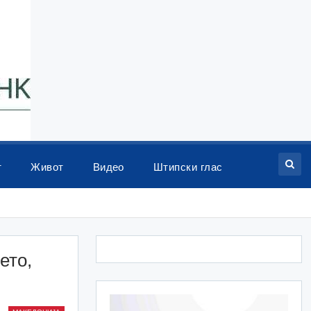
т
Живот
Видео
Штипски глас
ето,