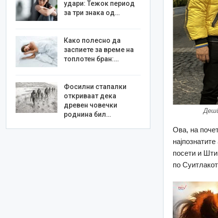
удари: Тежок период
за три знака од…
Како полесно да
заспиете за време на
топлотен бран:…
Фосилни стапалки
откриваат дека
древен човечки
Дешп
роднина бил…
Ова, на поче
најпознатите
посети и Шти
по Суитлакот