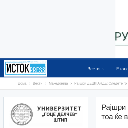
Вести
Екон
Дома
Вести
Македонија
Рајшри ДЕШПАНДЕ: Следете го па
Рајшри
тоа ќе 