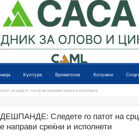
омија
Култура
Времеплов
Колумни
Спор
тот на срцето, тоа ќе ве направи среќни и исполнети
 ДЕШПАНДЕ: Следете го патот на срц
ве направи среќни и исполнети