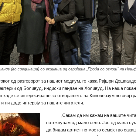
анде (во средината) со екипата од серијата „Проба со огнот“ на Нет
токот од разговорот за нашиот медиум, го кажа Рајшри Дешпанде
 актерки од Боливуд, индиски пандан на Холивуд. На наша покан
п каде се интересираше за отворањето на Киноверзум во овој гр
 и ни даде интервју за нашите читатели.
„Сакам да им кажам на вашите читат
потекнувам од мало село. Јас од мала су
да бидам артист но моето семејство сака