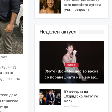
што повеќето луѓе ги
учат предоцна
Неделен актуел
фликс
ЖИВОТ
, една од
(Фото) Шон Мендес во врска
а таа го
со поранешната на Нејмар:…
ад, прошета
ЕУ вечерта на
ели дека
„Охридско лето“ го
м тежнеела
носи…
пред 3 часа
ше да