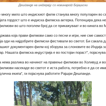
Дешпанде на интервју со новинарот Бојаџиски
е многу мило што индискиот филм станува многу популарен во све
јата гордост што е индиска филмска актерка. Потенцира дека н
филмови во што поголем број да се прикажуваат и во кината во 
држава која прави филмови само со песни и игри, ние сме самос
оја оди на најдобрите филмски фестивали во светот. Би сакала д
ашиот документарен филм кој зборува за слоновите во Индија з
р. Нашата филмска индустрија е во постојан пораст“, појаснув
а нема разлика во начинот на правење филмови во Холивуд и во 
илмови насекаде во светот е иста работа, потребно е да се им
длична екипа“, ги појаснува работите Рајшри Дешпанде.