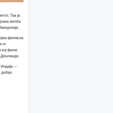
тот. Таа ја
ејзина желба
Македонија.
тојна филмска
а го
а кој филм
а Дешпанде.
Индија. –
а добро