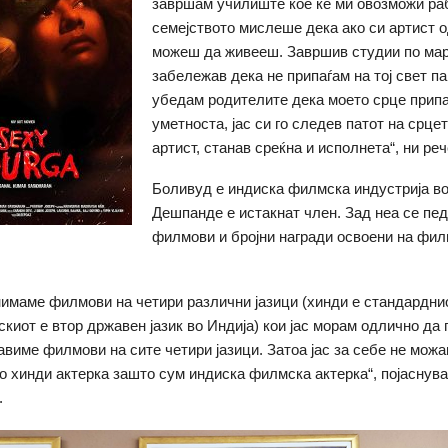
завршам училиште кое ќе ми овозможи ра
семејството мислеше дека ако си артист о
можеш да живееш. Завршив студии по мар
забележав дека не припаѓам на тој свет па
убедам родителите дека моето срце припа
уметноста, јас си го следев патот на срце
артист, станав среќна и исполнета“, ни ре
Боливуд е индиска филмска индустрија во
Дешпанде е истакнат член. Зад неа се пе
филмови и бројни награди освоени на фи
нимаме филмови на четири различни јазици (хинди е стандардни
искиот е втор државен јазик во Индија) кои јас морам одлично да
авиме филмови на сите четири јазици. Затоа јас за себе не мож
о хинди актерка зашто сум индиска филмска актерка“, појаснув
.