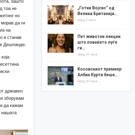
бота, зашто
„Готик Војсис“ од
д тоа не
Велика Британија…
кетинг но
пред 3 часа
 морав да ги
ѓа на
Пет животни лекции
то и станав
што повеќето луѓе
че Дешпанде.
ги…
пред 15 часа
 која
десеттина
Косовскиот премиер
лмски
Албин Курти беше…
пред 20 часа
от државен
 ги зборувам
ам да кажам
а нашата