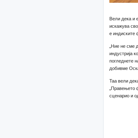
Вели дека и 
искажува сво
е индиските 
„Ние не сме 
индустрија к
погледнете н
добивме Оска
Таа вели дек
„Правењето ф
сценарио и о