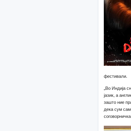
фестивали.
„Во Индија с
јазик, а англ
зашто ние пр
дека сум сам
соговорничка