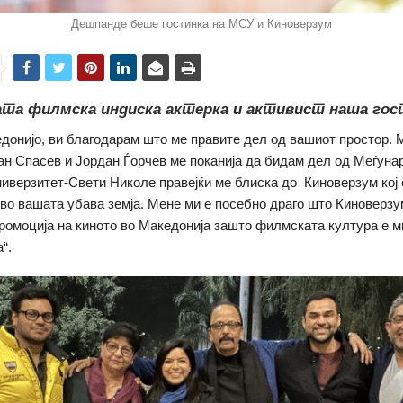
Дешпанде беше гостинка на МСУ и Киноверзум
ата филмска индиска актерка и активист наша гос
донијо, ви благодарам што ме правите дел од вашиот простор. 
ан Спасев и Јордан Ѓорчев ме поканија да бидам дел од Меѓуна
ниверзитет-Свети Николе правејќи ме блиска до Киноверзум кој 
 во вашата убава земја. Мене ми е посебно драго што Киноверзу
ромоција на киното во Македонија зашто филмската култура е м
“.