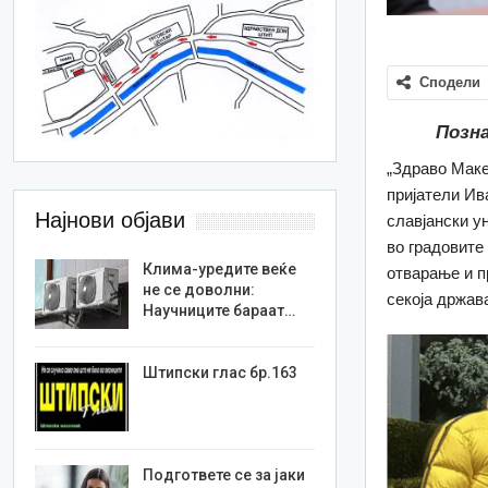
Сподели
Позн
„Здраво Маке
пријатели Ив
Најнови објави
славјански у
во градовите
Клима-уредите веќе
отварање и п
не се доволни:
секоја држава
Научниците бараат…
Штипски глас бр.163
Подгответе се за јаки