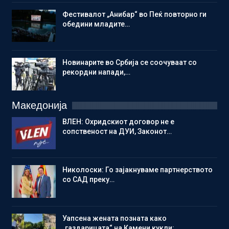
Фестивалот „Анибар“ во Пеќ повторно ги
обедини младите…
Новинарите во Србија се соочуваат со
рекордни напади,…
Македонија
ВЛЕН: Охридскиот договор не е
сопственост на ДУИ, Законот…
Николоски: Го зајакнуваме партнерството
со САД преку…
Уапсена жената позната како
„газдарицата“ на Камени кукли:…