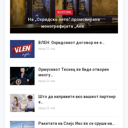
КУЛТУРА
На „Охридско лето“ промовирана
монографијата „Ана…
ВЛЕН: Охридскиот договор не е…
пред 21 час
Ормускиот Теснец ќе биде отворен
многу…
пред 21 час
Што да направите ако вашиот партнер
е…
пред 21 час
Ракетата на Спејс Икс ќе се сруши на…