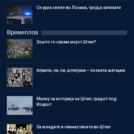
Се урна скеле во Лозана, тројца загинати
Времеплов
Зошто го сакам мојот Штип?
Aприли, ли, ли, штипјани – познати шегаџии
Малку за историја на Штип, градот под
Исарот
Зa младите и гимнастиката во Штип