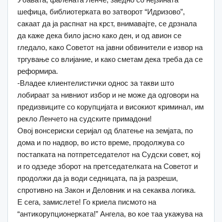
шефица, библиотерката во затворот “Идризово”,
сакаат да ја распнат на крст, внимавајте, се дрзнала
да каже дека било јасно како ден, и од авион се
гледало, како Советот на јавни обвинители е извор на
тргување со влијание, и како сметам дека треба да се
реформира.
-Владее клиентелистички однос за такви што
лобираат за нивниот избор и не може да одговори на
предизвиците со корупцијата и високиот криминал, им
рекло Ленчето на судските примадони!
Овој вонсериски серијал од блатење на земјата, по
дома и по надвор, во исто време, продолжува со
постапката на потпретседателот на Судски совет, кој
и го одзеде зборот на претседателката на Советот и
продолжи да ја води седницата, па ја разреши,
спротивно на Закон и Деловник и на секаква логика.
Е сега, замислете! Го криела писмото на
“антикорупционерката!” Ангела, во кое таа укажува на