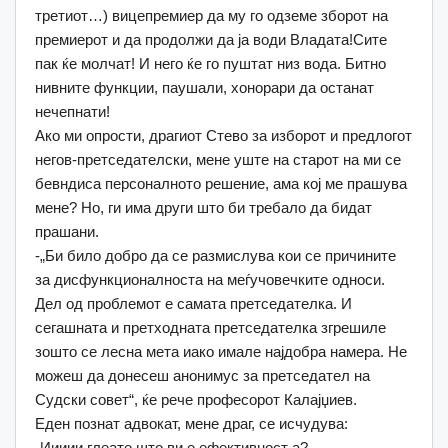
третиот…) вицепремиер да му го одземе зборот на
премиерот и да продолжи да ја води Владата!Сите
пак ќе молчат! И него ќе го пуштат низ вода. Битно
нивните функции, паушали, хонорари да останат
нечепнати!
Ако ми опрости, драгиот Стево за изборот и предлогот
негов-претседателски, мене уште на старот на ми се
бевндиса персоналното решение, ама кој ме прашува
мене? Но, ги има други што би требало да бидат
прашани.
-„Би било добро да се размислува кои се причините
за дисфункционалноста на меѓучовечките односи.
Дел од проблемот е самата претседателка. И
сегашната и претходната претседателка згрешиле
зошто се лесна мета иако имале најдобра намера. Не
можеш да донесеш анонимус за претседател на
Судски совет“, ќе рече професорот Калајџиев.
Еден познат адвокат, мене драг, се исчудува:
-Иииии,глеате што ви е ефективност а?