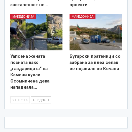
застапеност не…
проекти
МАКЕДОНИЈА
МАКЕДОНИЈА
Уапсена жената
Бугарски пратеници со
позната како
забрана за влез сепак
„газдарицата“ на
се појавиле во Кочани
Камени кукли:
Осомничена дека
нападнала…
ПТРЕТХ
СЛЕДНО