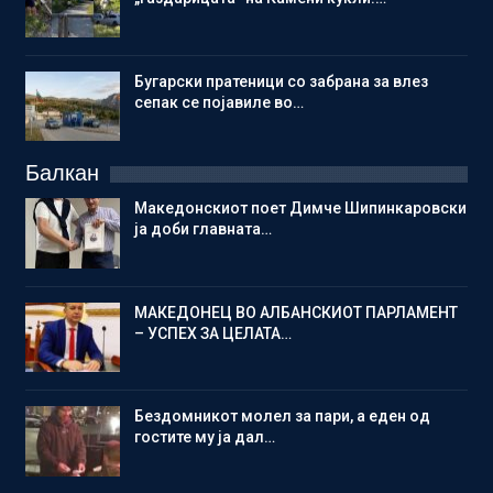
Бугарски пратеници со забрана за влез
сепак се појавиле во…
Балкан
Македонскиот поет Димче Шипинкаровски
ја доби главната…
МАКЕДОНЕЦ ВО АЛБАНСКИОТ ПАРЛАМЕНТ
– УСПЕХ ЗА ЦЕЛАТА…
Бездомникот молел за пари, а еден од
гостите му ја дал…