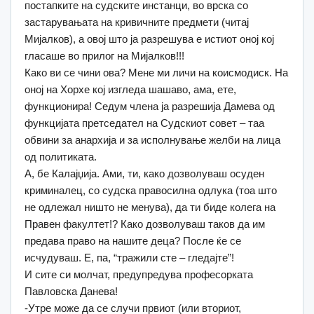
постапките на судските инстанци, во врска со
застарувањата на кривичните предмети (читај
Мијалков), а овој што ја разрешува е истиот оној кој
гласаше во прилог на Мијалков!!!
Како ви се чини ова? Мене ми личи на коисмодиск. На
оној на Хорхе кој изгледа шашаво, ама, ете,
функционира! Седум члена ја разрешија Дамева од
функцијата претседател на Судскиот совет – таа
обвини за анархија и за исполнување желби на лица
од политиката.
А, бе Калајџија. Ами, ти, како дозволуваш осуден
криминалец, со судска правосилна одлука (тоа што
не одлежал ништо не менува), да ти биде колега на
Правен факултет!? Како дозволуваш таков да им
предава право на нашите деца? После ќе се
исчудуваш. Е, па, “тражили сте – гледајте”!
И сите си молчат, предупредува професорката
Павловска Данева!
-Утре може да се случи првиот (или вториот,