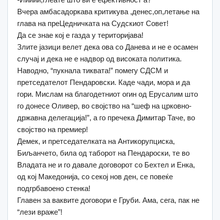
Вчера амбасадоркава критикува ,денес,оп,летање на
глава на преЦедничката на Судскиот Совет!
Да се знае кој е газда у територијава!
Злите јазици велет дека ова со Данева и не е осамен
случај и дека не е надвор од високата политика.
Наводно, “пукнала тиквата!” помегу СДСМ и
претседателот Пендаровски. Каде чади, мора и да
гори. Мислам на благодетниот огин од Ерусалим што
го донесе Оливер, во својство на “шеф на црковно-
државна делегација!”, а го пречека Димитар Таче, во
својство на премиер!
Демек, и претседателката на Антикорупциска,
Биљанчето, била од таборот на Пендароски, те во
Владата не и го давале договорот со Бехтел и Енка,
од кој Македонија, со секој нов ден, се повеќе
подгрбавоено стенка!
Главен за ваквите договори е Груби. Ама, сега, пак не
“лези враже”!