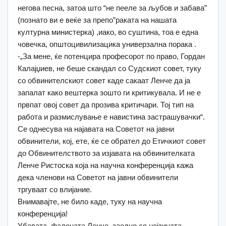
негова песна, затоа што “не пееле за љубов и забава”
(познато ви е веќе за препо”раката на нашата
културна министерка) ,иако, во суштина, тоа е една
човечка, општоцивилизацика универзална порака .
-„За мене, ќе потенцира професорот по право, Гордан
Калајџиев, не беше скандал со Судскиот совет, туку
со обвинителскиот совет каде сакаат Ленче да ја
запалат како вештерка зошто ги критикувала. И не е
првпат овој совет да прозива критичари. Тој тип на
работа и размислување е навистина застрашувачки“.
Се однесува на најавата на Советот на јавни
обвинители, кој, ете, ќе се обрател до Етичкиот совет
до Обвинителството за изјавата на обвинителката
Ленче Ристоска која на научна конференција кажа
дека членови на Советот на јавни обвинители
тргуваат со влијание.
Внимавајте, не било каде, туку на научна
конференција!
Убавата, фалената Ленче, заедно со нејзината