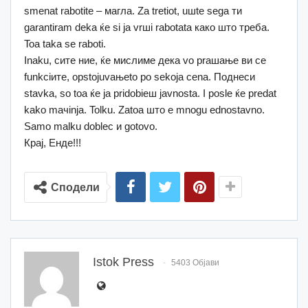
smenat rabotite – магла. Za tretiot, uшte sega ти
garantiram deka ќe si ja vrшi rabotata како што треба.
Toa taka se raboti.
Inaku, сите ние, ќе мислиме дека vo praшање ви се
funkciите, opstojuvaњeto po sekoja cena. Поднеси
stavka, so toa ќе ja pridobieш javnosta. I posle ќe predat
kako maчinja. Tolku. Zatoa што e mnogu ednostavno.
Samo malku dobleс и gotovo.
Крај, Енде!!!
Сподели
Istok Press
5403 Објави