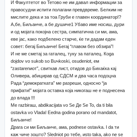
И Факултетот во Тетово не им давал информации за
правосудни испити полагани превдвреме. Белким не
мислите дека и за тоа Груби е главен координатор!?
А,бе, Биљанче, а бе душиче1 Убаво име носиш, дури
и од мојата покојна сестра, симпатична си ми, ама,
еве јас, како подбелено старче, ќе ти дадам еден
совет: бегај Биљанче! Бегај “главом без обзира”!
И не ме сметај за гаталец, туку за паталец. Кoga
dojdov vo sukob so Buчkoski, osudeniot, ем
“zastarenиот”, свиткав лист, отидов до Бихаќка кај
Оливера, абицирав од СДСМ и два часа подоцна
Рада “демократката” ме разреши, односно “ја
прифати!” мојата оставка која никогаш не е поднесена
до влада !!!
Me razbiraш, abdikacijata vo Se Де Se To, da ti bila
ostavka vo Vlada! Еedna godina porano od mandatot,
Биљанче!
Драга си ми Биљанче, ама, podnese ostavka. I da ти
каж чиче зоштo? Sledniot po тебе, иsto taka, ako ne se