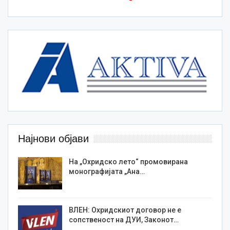
Најнови објави
На „Охридско лето“ промовирана
монографијата „Ана…
ВЛЕН: Охридскиот договор не е
сопственост на ДУИ, Законот…