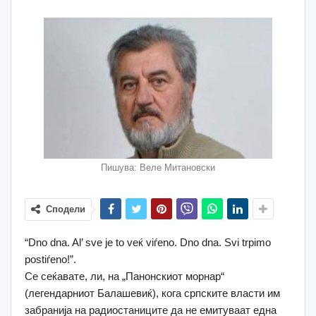
Пишува: Веле Митановски
Сподели
“Dno dna. Al’ sve je to veќ viѓeno. Dno dna. Svi trpimo
postiѓeno!”.
Се сеќавате, ли, на „Панонскиот морнар“
(легендарниот Балашевиќ), кoга српските власти им
забранија на радиостаниците да не емитуваат една