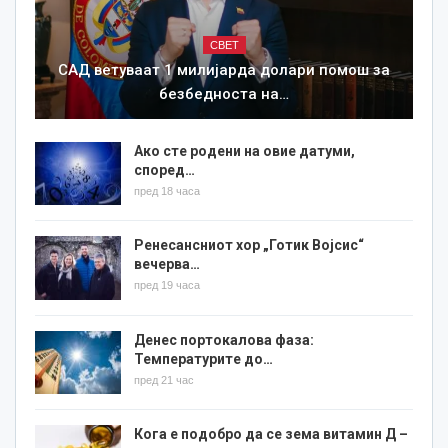
СВЕТ
САД ветуваат 1 милијарда долари помош за
безбедноста на…
Ако сте родени на овие датуми,
според…
пред 18 часа
Ренесансниот хор „Готик Војсис“
вечерва…
пред 19 часа
Денес портокалова фаза:
Температурите до…
пред 21 час
Кога е подобро да се зема витамин Д –