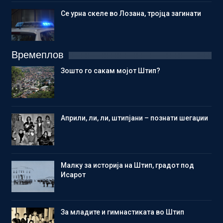
Се урна скеле во Лозана, тројца загинати
Времеплов
Зошто го сакам мојот Штип?
Aприли, ли, ли, штипјани – познати шегаџии
Малку за историја на Штип, градот под
Исарот
Зa младите и гимнастиката во Штип