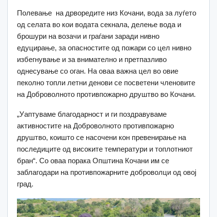
Полевање на дрворедите низ Кочани, вода за луѓето
од селата во кои водата секнала, делење вода и
брошури на возачи и граѓани заради нивно
едуцирање, за опасностите од пожари со цел нивно
избегнување и за внимателно и претпазливо
однесување со оган. На оваа важна цел во овие
пеколно топли летни денови се посветени членовите
на Доброволното противпожарно друштво во Кочани.
„Уаптуваме благодарност и ги поздравуваме
активностите на Доброволното противпожарно
друштво, коишто се насочени кон превенирање на
последиците од високите температури и топлотниот
бран“. Со оваа порака Општина Кочани им се
заблагодари на противпожарните доброволци од овој
град.