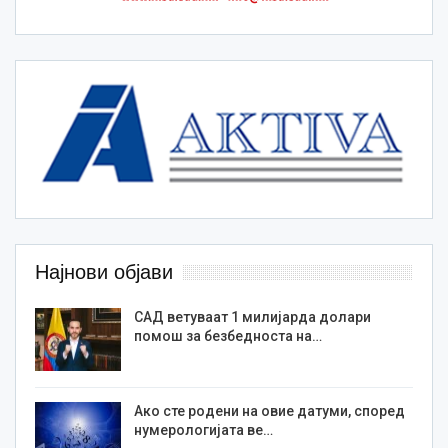
Најнови објави
САД ветуваат 1 милијарда долари
помош за безбедноста на…
Ако сте родени на овие датуми, според
нумерологијата ве…