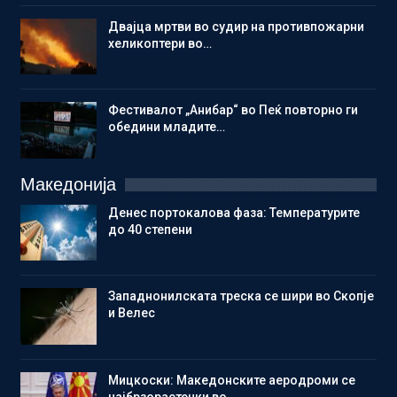
Двајца мртви во судир на противпожарни
хеликоптери во…
Фестивалот „Анибар“ во Пеќ повторно ги
обедини младите…
Македонија
Денес портокалова фаза: Температурите
до 40 степени
Западнонилската треска се шири во Скопје
и Велес
Мицкоски: Македонските аеродроми се