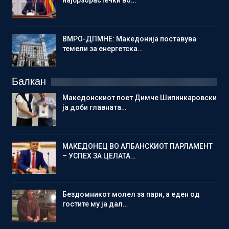
најбрзорастечки во…
ВМРО-ДПМНЕ: Македонија поставува
темели за енергетска…
Балкан
Македонскиот поет Димче Шипинкаровски
ја доби главната…
МАКЕДОНЕЦ ВО АЛБАНСКИОТ ПАРЛАМЕНТ
– УСПЕХ ЗА ЦЕЛАТА…
Бездомникот молел за пари, а еден од
гостите му ја дал…