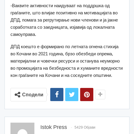
-Ваквите активности наидуваат на поддршка од
граѓаните, што влијае позитивно на мотивацијата во
ДПД, помага за регрутирање нови членови и ја јакне
соработката со заедницата, изјавија од локалната
самоуправа.
ДПД коешто е формирано по летната огнена стихија
во Кочани во 2021 година, брзо обезбеди опрема,
материјални и човечки ресурси и останува неуморно
во промоцијата на безбедноста и хуманите вредности
кон граѓаните на Кочани и на соседните општини.
Сподели
Istok Press
5429 Објави