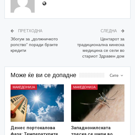
ПРЕТХОДНА
СЛЕДНА
Збогум за „должничкото
Центарот за
ропство“ поради брзите
традиционална кинеска
кредити
медицина се сели во
стариот Здравен дом
Може ќе ви се допадне
Сите
МАКЕДОНИЈА
МАКЕДОНИЈА
Денес портокалова
Западнонилската
фаза: Температурите
треска се шири во