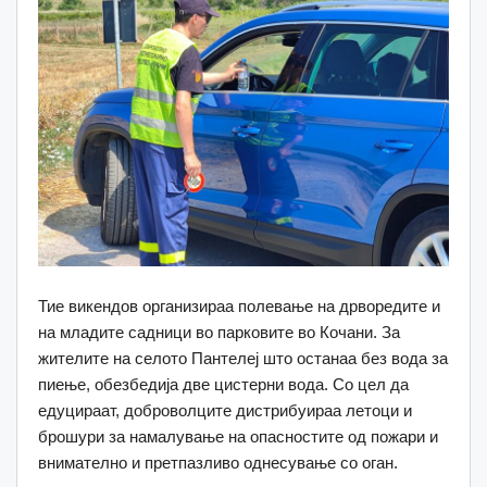
Тие викендов организираа полевање на дрворедите и
на младите садници во парковите во Кочани. За
жителите на селото Пантелеј што останаа без вода за
пиење, обезбедија две цистерни вода. Со цел да
едуцираат, доброволците дистрибуираа летоци и
брошури за намалување на опасностите од пожари и
внимателно и претпазливо однесување со оган.