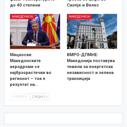
до 40 степени
Скопје и Велес
МАКЕДОНИЈА
МАКЕДОНИЈА
Мицкоски:
ВМРО-ДПМНЕ:
Македонските
Македонија поставува
аеродроми се
темели за енергетска
најбрзорастечки во
независност и зелена
регионот – тоа е
транзиција
резултат на…
ПТРЕТХ
СЛЕДНО