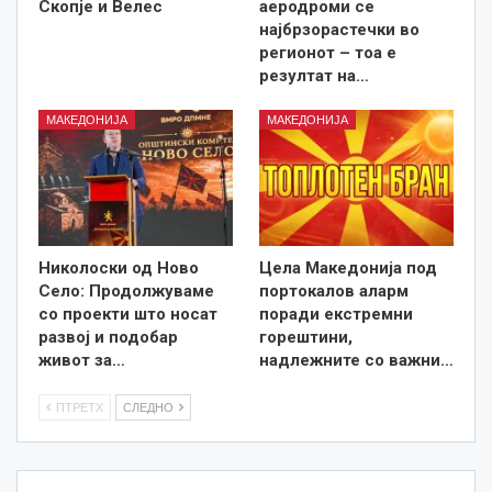
Скопје и Велес
аеродроми се
најбрзорастечки во
регионот – тоа е
резултат на…
МАКЕДОНИЈА
МАКЕДОНИЈА
Николоски од Ново
Цела Македонија под
Село: Продолжуваме
портокалов аларм
со проекти што носат
поради екстремни
развој и подобар
горештини,
живот за…
надлежните со важни…
ПТРЕТХ
СЛЕДНО