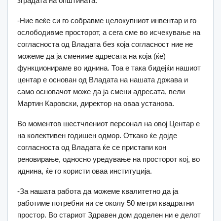
зградата на општината.
-Ние веќе си го собравме целокупниот инвентар и го
ослободивме просторот, а сега сме во исчекување на
согласноста од Владата без која согласност ние не
можеме да ја смениме адресата на која (ќе)
функционираме во иднина. Тоа е така бидејќи нашиот
центар е основан од Владата на нашата држава и
само основачот може да ја смени адресата, вели
Мартин Каровски, директор на оваа установа.
Во моментов шестчлениот персонал на овој Центар е
на колективен годишен одмор. Откако ќе дојде
согласноста од Владата ќе се пристапи кон
реновирање, односно уредување на просторот кој, во
иднина, ќе го користи оваа институција.
-За нашата работа да можеме квалитетно да ја
работиме потребни ни се околу 50 метри квадратни
простор. Во стариот Здравен дом доделен ни е делот