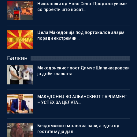
Николоски од Ново Село: Продолжуваме
со проекти што носат…
Цела Македонија под портокалов аларм
поради екстремни…
Балкан
Македонскиот поет Димче Шипинкаровски
ја доби главната…
МАКЕДОНЕЦ ВО АЛБАНСКИОТ ПАРЛАМЕНТ
– УСПЕХ ЗА ЦЕЛАТА…
Бездомникот молел за пари, а еден од
гостите му ја дал…