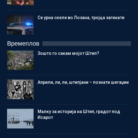
Се урна скеле во Лозана, тројца загинати
Времеплов
Зошто го сакам мојот Штип?
Aприли, ли, ли, штипјани – познати шегаџии
Малку за историја на Штип, градот под
Исарот