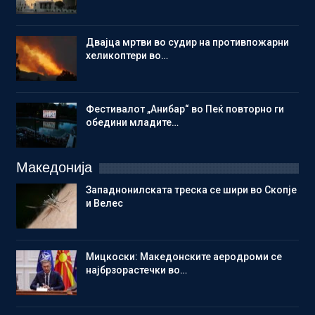
Двајца мртви во судир на противпожарни
хеликоптери во…
Фестивалот „Анибар“ во Пеќ повторно ги
обедини младите…
Македонија
Западнонилската треска се шири во Скопје
и Велес
Мицкоски: Македонските аеродроми се
најбрзорастечки во…