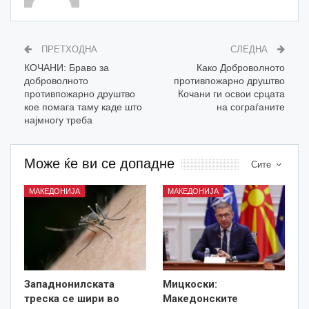
ПРЕТХОДНА
СЛЕДНА
КОЧАНИ: Браво за
Како Доброволното
доброволното
противпожарно друштво
противпожарно друштво
Кочани ги освои срцата
кое помага таму каде што
на сограѓаните
најмногу треба
Може ќе ви се допадне
Сите
МАКЕДОНИЈА
МАКЕДОНИЈА
Западнонилската
Мицкоски:
треска се шири во
Македонските