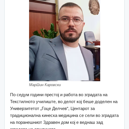
Мартин Каровски
По седум години престој и работа во зградата на
Текстилното училиште, во делот кој беше доделен на
Универзитетот „Гоце Делчев“, Центарoт за
традиционална кинеска медицина се сели во зградата
на поранешниот Здравен дом кој е веднаш зад