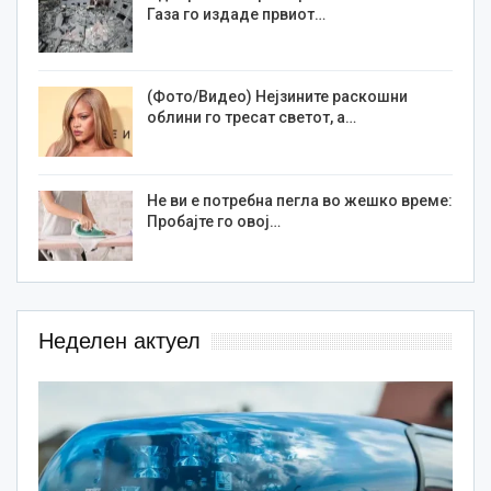
Газа го издаде првиот…
(Фото/Видео) Нејзините раскошни
облини го тресат светот, а…
Не ви е потребна пегла во жешко време:
Пробајте го овој…
Неделен актуел