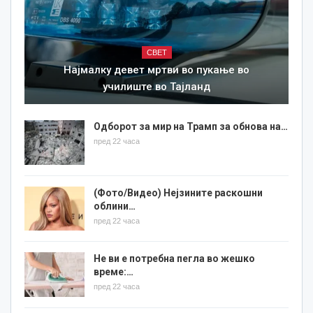
СВЕТ
Најмалку девет мртви во пукање во
училиште во Тајланд
Одборот за мир на Трамп за обнова на…
пред 22 часа
(Фото/Видео) Нејзините раскошни
облини…
пред 22 часа
Не ви е потребна пегла во жешко
време:…
пред 22 часа