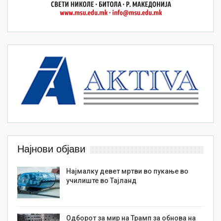
Најнови објави
Најмалку девет мртви во пукање во
училиште во Тајланд
Одборот за мир на Трамп за обнова на