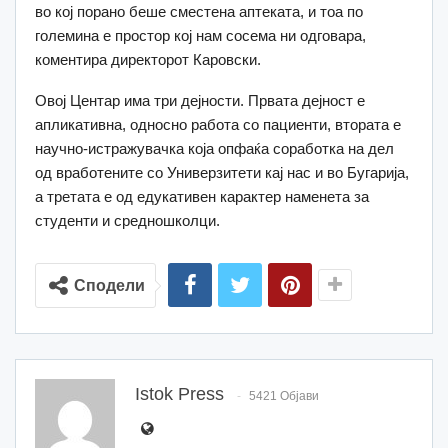
во кој порано беше сместена аптеката, и тоа по
големина е простор кој нам сосема ни одговара,
коментира директорот Каровски.
Овој Центар има три дејности. Првата дејност е
апликативна, односно работа со пациенти, втората е
научно-истражувачка која опфаќа соработка на дел
од вработените со Универзитети кај нас и во Бугарија,
а третата е од едукативен карактер наменета за
студенти и средношколци.
Сподели
Istok Press
5421 Објави