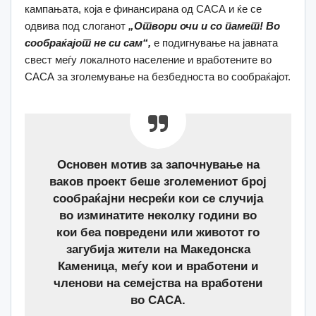
кампањата, која е финансирана од САСА и ќе се
одвива под слоганот
„Отвори очи и со памет! Во
сообраќајот не си сам“,
е подигнување на јавната
свест меѓу локалното население и вработените во
САСА за зголемување на безбедноста во сообраќајот.
Основен мотив за започнување на
ваков проект беше зголемениот број
сообраќајни несреќи кои се случија
во изминатите неколку години во
кои беа повредени или животот го
загубија жители на Македонска
Каменица, меѓу кои и вработени и
членови на семејства на вработени
во САСА.