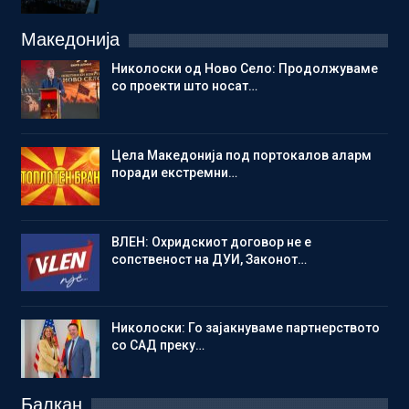
Македонија
Николоски од Ново Село: Продолжуваме
со проекти што носат…
Цела Македонија под портокалов аларм
поради екстремни…
ВЛЕН: Охридскиот договор не е
сопственост на ДУИ, Законот…
Николоски: Го зајакнуваме партнерството
со САД преку…
Балкан