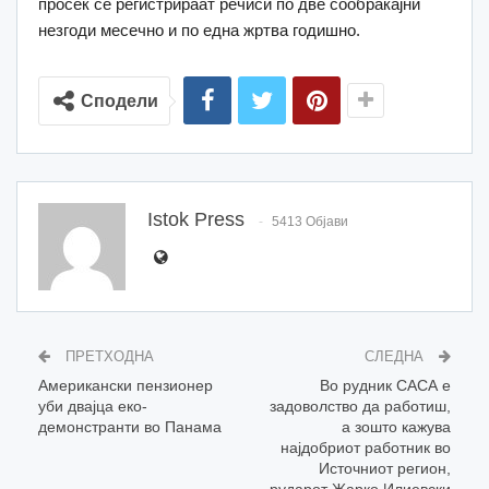
просек се регистрираат речиси по две сообраќајни
незгоди месечно и по една жртва годишно.
Сподели
Istok Press
5413 Објави
ПРЕТХОДНА
СЛЕДНА
Американски пензионер
Во рудник САСА е
уби двајца еко-
задоволство да работиш,
демонстранти во Панама
а зошто кажува
најдобриот работник во
Источниот регион,