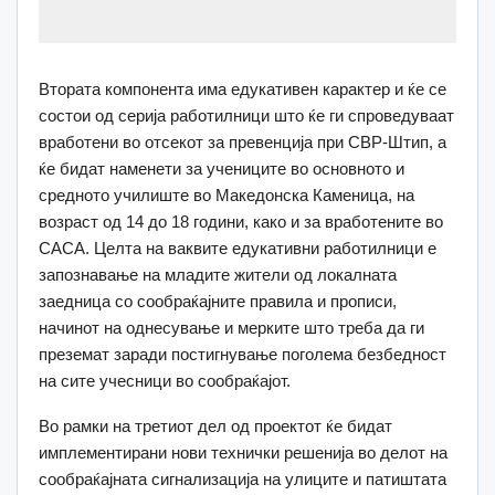
Втората компонента има едукативен карактер и ќе се
состои од серија работилници што ќе ги спроведуваат
вработени во отсекот за превенција при СВР-Штип, а
ќе бидат наменети за учениците во основното и
средното училиште во Македонска Каменица, на
возраст од 14 до 18 години, како и за вработените во
САСА. Целта на ваквите едукативни работилници е
запознавање на младите жители од локалната
заедница со сообраќајните правила и прописи,
начинот на однесување и мерките што треба да ги
преземат заради постигнување поголема безбедност
на сите учесници во сообраќајот.
Во рамки на третиот дел од проектот ќе бидат
имплементирани нови технички решенија во делот на
сообраќајната сигнализација на улиците и патиштата