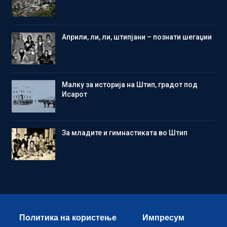
Aприли, ли, ли, штипјани – познати шегаџии
Малку за историја на Штип, градот под
Исарот
Зa младите и гимнастиката во Штип
Политика на користење
Импресум