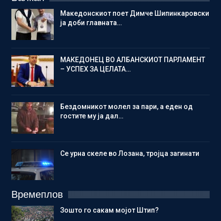
Македонскиот поет Димче Шипинкаровски
ја доби главната…
МАКЕДОНЕЦ ВО АЛБАНСКИОТ ПАРЛАМЕНТ
– УСПЕХ ЗА ЦЕЛАТА…
Бездомникот молел за пари, а еден од
гостите му ја дал…
Се урна скеле во Лозана, тројца загинати
Времеплов
Зошто го сакам мојот Штип?