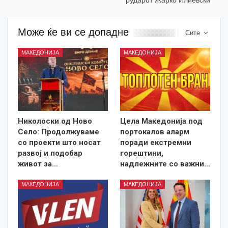
рударот Жарко Илиевски
Може ќе ви се допадне
Сите
МАКЕДОНИЈА
МАКЕДОНИЈА
Николоски од Ново
Цела Македонија под
Село: Продолжуваме
портокалов аларм
со проекти што носат
поради екстремни
развој и подобар
горештини,
живот за…
надлежните со важни…
МАКЕДОНИЈА
МАКЕДОНИЈА