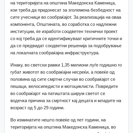
на територијата на општина Македонска Каменица,
кои треба да придонесат за зголемена безбедност на
сите учесници во сообраќајот. За реализација на оваа
компонента, Општината, во соработка со надлежни
институции, ќе изработи соодветен технички проект
со кој треба да се идентификуваат критичните точки и
да се предвидат соодветни решенија за подобрување
на локалната сообраќајна инфраструктура.
Инаку, во светски рамки 1,35 милиони луѓе годишно го
губат животот во сообраќајни несреќи, а повеќе од
половина од сите смртни случаи во сообраќајот се
пешаци, велосипедисти и мотоциклисти. Повредите
во сообраќајот на патиштата ширум светот се
водечка причина за смртност кај децата и младите на
возраст од 5 до 29 години.
Во изминатите нешто повеќе од пет години, на
територијата на општина Македонска Каменица, во