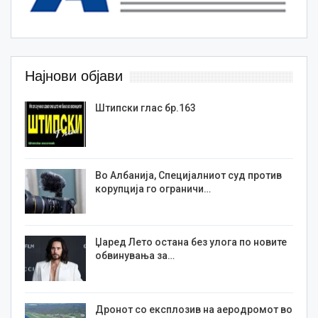
Најнови објави
Штипски глас бр.163
Во Албанија, Специјалниот суд против
корупција го ограничи…
Џаред Лето остана без улога по новите
обвинувања за…
Дронот со експлозив на аеродромот во