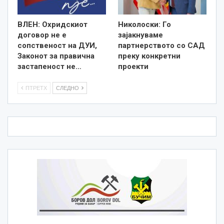
ВЛЕН: Охридскиот
Николоски: Го
договор не е
зајакнуваме
сопственост на ДУИ,
партнерството со САД
Законот за правична
преку конкретни
застапеност не…
проекти
ПТРЕТХ
СЛЕДНО