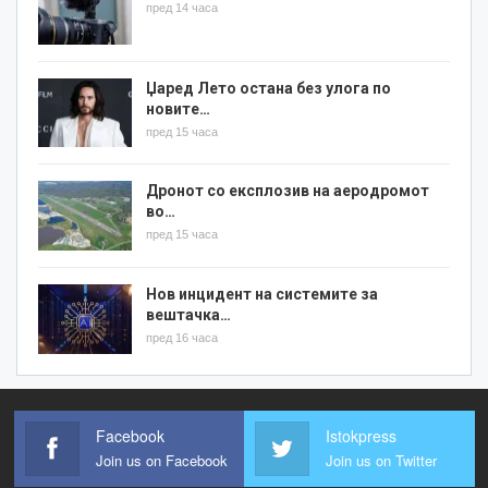
пред 14 часа
Џаред Лето остана без улога по
новите…
пред 15 часа
Дронот со експлозив на аеродромот
во…
пред 15 часа
Нов инцидент на системите за
вештачка…
пред 16 часа
Facebook
Istokpress
Join us on Facebook
Join us on Twitter