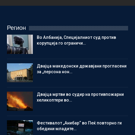
Регион
Во Албанија, Специјалниот суд против
корупција го ограничи…
Двајца македонски државјани прогласени
за „персона нон…
Двајца мртви во судир на противпожарни
хеликоптери во…
Фестивалот „Анибар“ во Пеќ повторно ги
обедини младите…