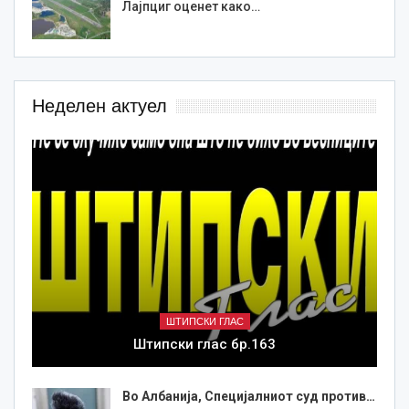
Лајпциг оценет како…
Неделен актуел
ШТИПСКИ ГЛАС
Штипски глас бр.163
Во Албанија, Специјалниот суд против…