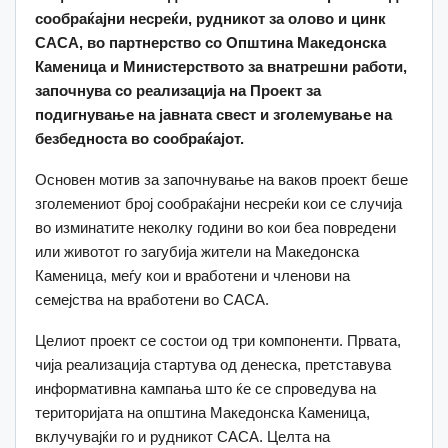
сообраќајни несреќи, рудникот за олово и цинк
САСА, во партнерство со Општина Македонска
Каменица и Министерството за внатрешни работи,
започнува со реализација на Проект за
подигнување на јавната свест и зголемување на
безбедноста во сообраќајот.
Основен мотив за започнување на ваков проект беше
зголемениот број сообраќајни несреќи кои се случија
во изминатите неколку години во кои беа повредени
или животот го загубија жители на Македонска
Каменица, меѓу кои и вработени и членови на
семејства на вработени во САСА.
Целиот проект се состои од три компоненти. Првата,
чија реализација стартува од денеска, претставува
информативна кампања што ќе се спроведува на
територијата на општина Македонска Каменица,
вклучувајќи го и рудникот САСА. Целта на