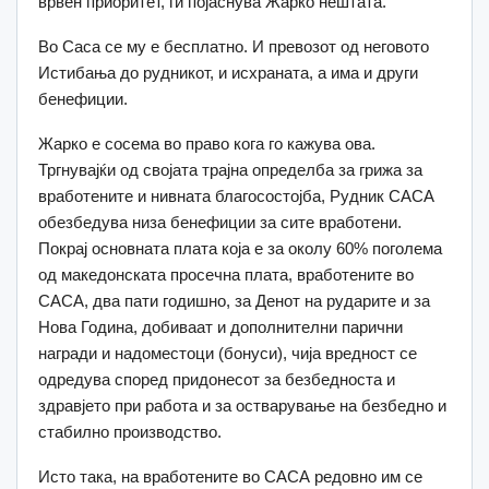
врвен приоритет, ги појаснува Жарко нештата.
Во Саса се му е бесплатно. И превозот од неговото
Истибања до рудникот, и исхраната, а има и други
бенефиции.
Жарко е сосема во право кога го кажува ова.
Тргнувајќи од својата трајна определба за грижа за
вработените и нивната благосостојба, Рудник САСА
обезбедува низа бенефиции за сите вработени.
Покрај основната плата која е за околу 60% поголема
од македонската просечна плата, вработените во
САСА, два пати годишно, за Денот на рударите и за
Нова Година, добиваат и дополнителни парични
награди и надоместоци (бонуси), чија вредност се
одредува според придонесот за безбедноста и
здравјето при работа и за остварување на безбедно и
стабилно производство.
Исто така, на вработените во САСА редовно им се