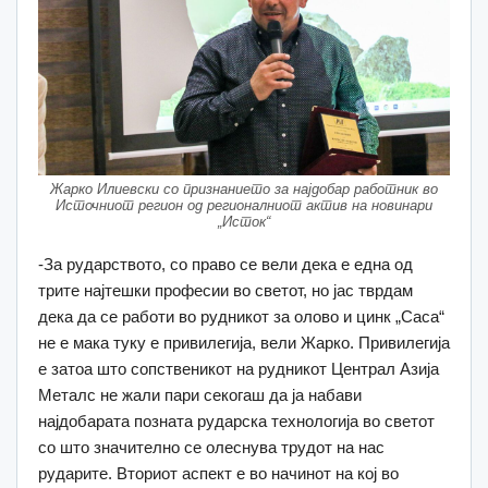
Жарко Илиевски со признанието за најдобар работник во
Источниот регион од регионалниот актив на новинари
„Исток“
-За рударството, со право се вели дека е една од
трите најтешки професии во светот, но јас тврдам
дека да се работи во рудникот за олово и цинк „Саса“
не е мака туку е привилегија, вели Жарко. Привилегија
е затоа што сопственикот на рудникот Централ Азија
Металс не жали пари секогаш да ја набави
најдобарата позната рударска технологија во светот
со што значително се олеснува трудот на нас
рударите. Вториот аспект е во начинот на кој во