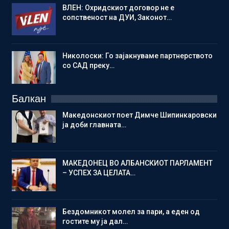
ВЛЕН: Охридскиот договор не е
сопственост на ДУИ, Законот…
Николоски: Го зајакнуваме партнерството
со САД преку…
Балкан
Македонскиот поет Димче Шипинкаровски
ја доби главната…
МАКЕДОНЕЦ ВО АЛБАНСКИОТ ПАРЛАМЕНТ
– УСПЕХ ЗА ЦЕЛАТА…
Бездомникот молел за пари, а еден од
гостите му ја дал…