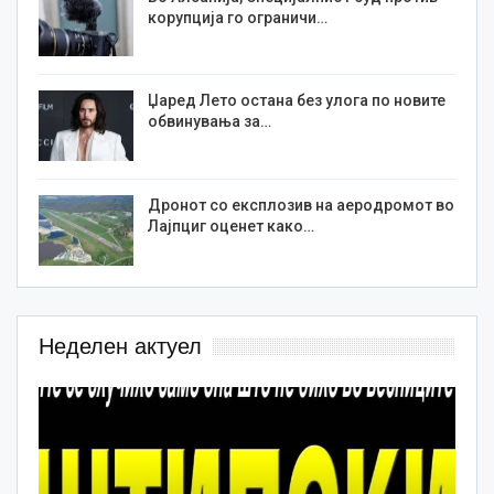
корупција го ограничи…
Џаред Лето остана без улога по новите
обвинувања за…
Дронот со експлозив на аеродромот во
Лајпциг оценет како…
Неделен актуел