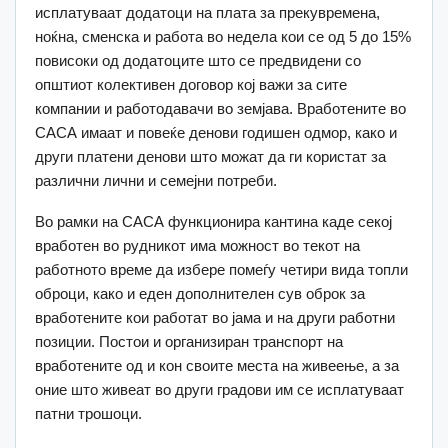
исплатуваат додатоци на плата за прекувремена,
ноќна, сменска и работа во недела кои се од 5 до 15%
повисоки од додатоците што се предвидени со
општиот колективен договор кој важи за сите
компании и работодавачи во земјава. Вработените во
САСА имаат и повеќе денови годишен одмор, како и
други платени денови што можат да ги користат за
различни лични и семејни потреби.
Во рамки на САСА функционира кантина каде секој
вработен во рудникот има можност во текот на
работното време да избере помеѓу четири вида топли
оброци, како и еден дополнителен сув оброк за
вработените кои работат во јама и на други работни
позиции. Постои и организиран транспорт на
вработените од и кон своите места на живеење, а за
оние што живеат во други градови им се исплатуваат
патни трошоци.