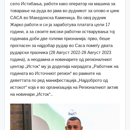
село Истибања, работи како оператор на машина за
товарање на руда во јама во рудникот за олово и цинк
САСА во Македонска Каменица. Во овој рудник
Жарко работи и си ја заработува платата цели 17
години, а за своите високи работни остварувања тој
годинава доби две големи признанија: прво, беше
прогласен за најдобар рудар во Саса помеѓу двата
рударски празника (28 Август 2022-28 Август 2023
година), а неодамна и новинарите од регионалниот
центар „Исток“ му ја доделија наградата „Работник на
годината во Источниот регион“ во рамките на
деветтата по ред манифестација „Најдоброто од
истокот“ кoја е во организација на Регионалниот актив
на новинари „Исток“..