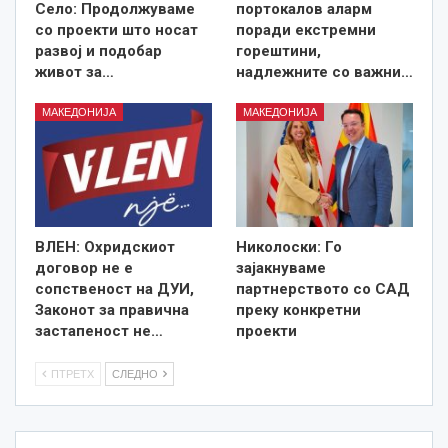
Село: Продолжуваме
портокалов аларм
со проекти што носат
поради екстремни
развој и подобар
горештини,
живот за…
надлежните со важни…
МАКЕДОНИЈА
МАКЕДОНИЈА
ВЛЕН: Охридскиот
Николоски: Го
договор не е
зајакнуваме
сопственост на ДУИ,
партнерството со САД
Законот за правична
преку конкретни
застапеност не…
проекти
ПТРЕТХ
СЛЕДНО