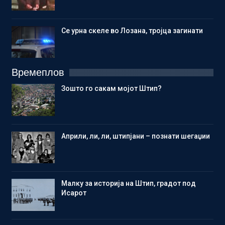
Се урна скеле во Лозана, тројца загинати
Времеплов
Зошто го сакам мојот Штип?
Aприли, ли, ли, штипјани – познати шегаџии
Малку за историја на Штип, градот под
Исарот