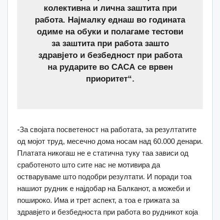
колективна и лична заштита при
работа. Најмалку еднаш во годината
одиме на обуки и полагаме тестови
за заштита при работа зашто
здравјето и безбедност при работа
на рударите во САСА се врвен
приоритет“.
-За својата посветеност на работата, за резултатите
од мојот труд, месечно дома носам над 60.000 денари.
Платата никогаш не е статична туку таа зависи од
сработеното што сите нас не мотивира да
остваруваме што подобри резултати. И поради тоа
нашиот рудник е најдобар на Балканот, а можеби и
пошироко. Има и трет аспект, а тоа е грижата за
здравјето и безбедноста при работа во рудникот која