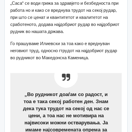
„Саса“ се води грижа за здравјето и безбедноста при
работа но и како се вреднува трудот на секој рудар,
при што се ценат и квантитетот и квалитетот на
сработеното, додава најдобриот рудар во најдобриот
рудник во нашата држава.
Го прашуваме Илиевски за тоа како е вреднуван
неговиот труд, односно гтрудот на најдобриот рудар
во рудникот во Македонска Каменица.
„Во рудникот доаѓам со радост, и
тоа е така секој работен ден. Знам
дека тука трудот на секој од нас се
цени, а тоа нас не мотивира на
највисоки можни остварувања. Ја
имаме најсовремената опрема за