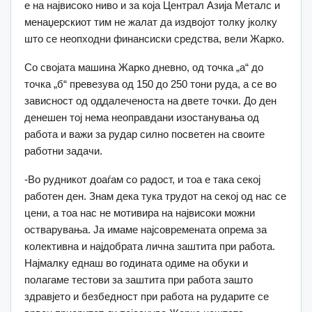
е на највисоко ниво и за која Централ Азија Металс и
менаџерскиот тим не жалат да издвојот толку јколку
што се неопходни финансиски средства, вели Жарко.
Со својата машина Жарко дневно, од точка „а“ до
точка „б“ превезува од 150 до 250 тони руда, а се во
зависност од оддалеченоста на двете точки. До ден
денешен тој нема неоправдани изостанувања од
работа и важи за рудар силно посветен на своите
работни задачи.
-Во рудникот доаѓам со радост, и тоа е така секој
работен ден. Знам дека тука трудот на секој од нас се
цени, а тоа нас не мотивира на највисоки можни
остварувања. Ја имаме најсовремената опрема за
колективна и најдобрата лична заштита при работа.
Најмалку еднаш во годината одиме на обуки и
полагаме тестови за заштита при работа зашто
здравјето и безбедност при работа на рударите се