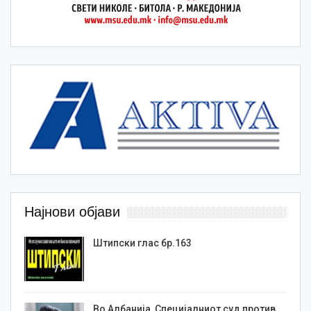
Најнови објави
Штипски глас бр.163
Во Албанија, Специјалниот суд против