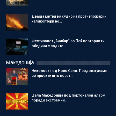
Двајца мртви во судир на противпожарни
хеликоптери во…
Фестивалот „Анибар“ во Пеќ повторно ги
обедини младите…
Македонија
Николоски од Ново Село: Продолжуваме
со проекти што носат…
Цела Македонија под портокалов аларм
поради екстремни…