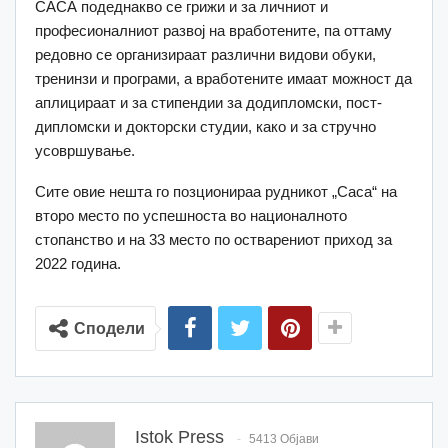
САСА подеднакво се грижи и за личниот и
професионалниот развој на вработените, па оттаму
редовно се организираат различни видови обуки,
тренинзи и програми, а вработените имаат можност да
аплицираат и за стипендии за додипломски, пост-
дипломски и докторски студии, како и за стручно
усовршување.
Сите овие нешта го позционираа рудникот „Саса“ на
второ место по успешноста во националното
стопанство и на 33 место по остварениот приход за
2022 година.
Сподели
Istok Press
5413 Објави