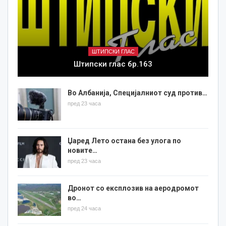
ШТИПСКИ ГЛАС
Штипски глас бр.163
Во Албанија, Специјалниот суд против…
пред 23 часа
Џаред Лето остана без улога по
новите…
пред 23 часа
Дронот со експлозив на аеродромот
во…
пред 24 часа