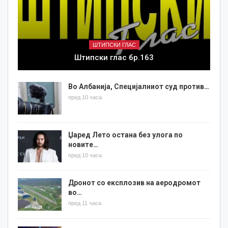
ШТИПСКИ ГЛАС
Штипски глас бр.163
Во Албанија, Специјалниот суд против…
пред 10 часа
Џаред Лето остана без улога по
новите…
пред 10 часа
Дронот со експлозив на аеродромот
во…
пред 11 часа