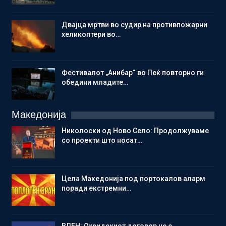
Двајца мртви во судир на противпожарни
хеликоптери во…
Фестивалот „Анибар“ во Пеќ повторно ги
обедини младите…
Македонија
Николоски од Ново Село: Продолжуваме
со проекти што носат…
Цела Македонија под портокалов аларм
поради екстремни…