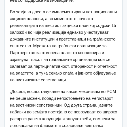
неа со поддршка на иновациите.
Во земјава досега се имплементирани пет национални
акциски планови, а во моментот е почната
реализацијата на шестиот акциски план кој содржи 15
заложби во чија реализација еднакво учествуваат
државните институции и претставници на граѓанското
општество. Мрежата на граѓански организации за
Партнерство за отворена власт го координира и
зајакнува гласот на граѓанските организации кои се
залагаат за партиципативност, отвореност и отчетност
на властите, а тука секако спаѓа и јавното објавување
на вистинските сопственици.
„Досега, воспоставување на ваков механизам во РСМ
не беше можен, поради непостоењето на Регистарот
на вистински сопственици. Од друга страна, јавните
набавки во земјата постојано се поврзуваат со широко
распространета корупција и злоупотреби, сомнежи за
договарање на фирмите и создавање вештачка