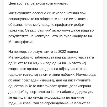
Центарот за граѓански комуникации.
Институциите особено се неисполнителни при
исполнувањето на обврските кои не се законски
обврзни, но се меѓународно прифатени добри
практики. Оваа „практика“ јасно може да се види во
резултатите на испитувањата на публикацијата на
Метаморфозис.
На пример, во резултатите за 2022 година
Метаморфозис забележува пад кај министерствата
од 75 отсто на 68,75 и пад од 24 на 16 отсто кај
извршните органи во однос на објавувањето на
годишен извештај за сите јавни набавки. Наместо да
објават прегледен извештај, дел од институциите
едноставно ќе го интегрираат делот „реализирани
договори“ од порталот за јавни набавки, додека дел
ќе напишат по некоја информација во нивните
годишни извештаи за спроведување на планот за