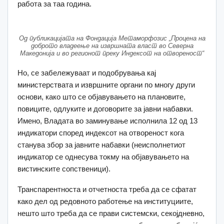
работа за таа година.
Од публикацијата на Фондација Метаморфозис „Процена на
доброто владеење на извршната власт во Северна
Македонија и во регионот преку Индексот на отвореност“
Но, се забележуваат и подобрувања кај
министерствата и извршните органи по многу други
основи, како што се објавувањето на плановите,
повиците, одлуките и договорите за јавни набавки.
Имено, Владата во заминување исполнила 12 од 13
индикатори според индексот на отвореност кога
станува збор за јавните набавки (неисполнетиот
индикатор се однесува токму на објавувањето на
вистинските сопственици).
Транспарентноста и отчетноста треба да се сфатат
како дел од редовното работење на институциите,
нешто што треба да се прави системски, секојдневно,