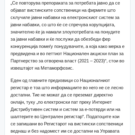
„Се повторува препораката за потребата јавно да се
објават вистинските сопственици на фирмите што
склучиле јавни набавки на електронскиот систем за
јавни набавки, со што ќе се спречува корупцијата,
значително ќе ја намали злоупотребата на понудите
за јавни набавки и ќе послужи да обезбеди фер
конкуренција помеѓу понудувачите, а која како мерка е
предвидена и во петтиот Национален акциски план за
Партнерство за отворена власт (2021 – 2023)“, стои во
извештајот на Метаморфозис.
Еден од главните предизвици со Националниот
регистар е тоа што информациите во него не се лесно
достапни. Тие не можат да се преземат директно
онлајн, туку „по електронски пат преку Интернет
Дистрибутивен систем и систем за е-потврди или на
шалтерите во Централен регистар“. Податоците кои
се запишани во Регистарот на вистински сопственици
веднаш и без надомест им се достапни на Управата