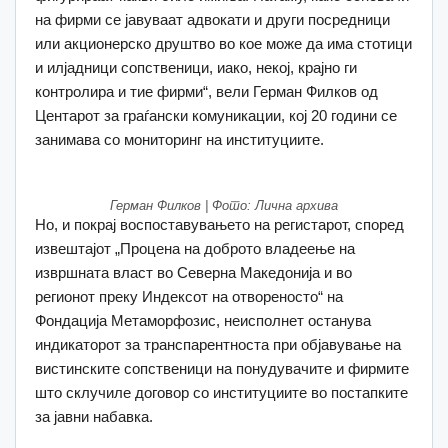
на фирми се јавуваат адвокати и други посредници
или акционерско друштво во кое може да има стотици
и илјадници сопственици, иако, некој, крајно ги
контролира и тие фирми“, вели Герман Филков од
Центарот за граѓански комуникации, кој 20 години се
занимава со мониторинг на институциите.
Герман Филков | Фото: Лична архива
Но, и покрај воспоставувањето на регистарот, според
извештајот „Процена на доброто владеење на
извршната власт во Северна Македонија и во
регионот преку Индексот на отвореносто“ на
Фондација Метаморфозис, неисполнет останува
индикаторот за транспарентноста при објавување на
вистинските сопственици на понудувачите и фирмите
што склучиле договор со институциите во постапките
за јавни набавка.