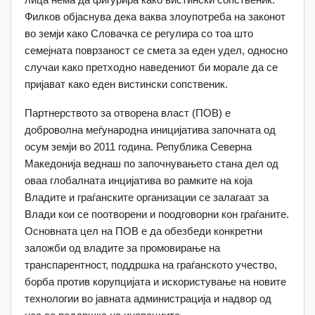
Филков објаснува дека ваква злоупотреба на законот
во земји како Словачка се регулира со тоа што
семејната поврзаност се смета за еден удел, односно
случаи како претходно наведениот би морале да се
пријават како еден вистински сопственик.
Партнерството за отворена власт (ПОВ) e
доброволна меѓународна иницијатива започната од
осум земји во 2011 година. Република Северна
Македонија веднаш по започнувањето стана дел од
оваа глобалната инцијатива во рамките на која
Владите и граѓанските организации се залагаат за
Влади кои се поотворени и поодговорни кон граѓаните.
Основната цел на ПОВ e да обезбеди конкретни
заложби од владите за промовирање на
транспарентност, поддршка на граѓанското учество,
борба против корупцијата и искористување на новите
технологии во јавната администрација и надвор од