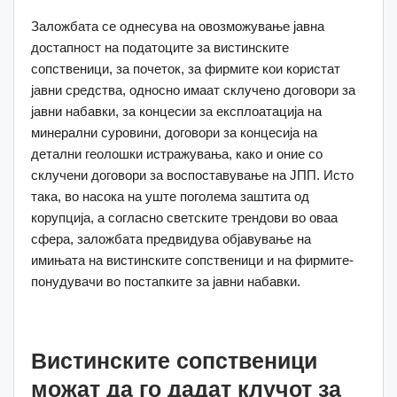
Заложбата се однесува на овозможување јавна
достапност на податоците за вистинските
сопственици, за почеток, за фирмите кои користат
јавни средства, односно имаат склучено договори за
јавни набавки, за концесии за експлоатација на
минерални суровини, договори за концесија на
детални геолошки истражувања, како и оние со
склучени договори за воспоставување на ЈПП. Исто
така, во насока на уште поголема заштита од
корупција, а согласно светските трендови во оваа
сфера, заложбата предвидува објавување на
имињата на вистинските сопственици и на фирмите-
понудувачи во постапките за јавни набавки.
Вистинските сопственици
можат да го дадат клучот за