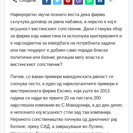
Сподели
Најверојатно звучи познато веста дека фирма
склучува договор за јавна набавка, а нејасно е кој е
всушност вистинскиот сопственик. Дали станува збор
за фирма која навистина ги исполнува критериумите и
е најсоодветна за изведбата на потребната задача
или пак тендерот е добиен само поради блиски
политички или бизнис релации меѓу власта и
вистинскиот сопственик?
Патем, со вакви примери македонската јавност се
соочува често, а еден од најеклатантните примери е
мистериозната фирма Ексико, која уште во 2013
година се најде во првите 20 на листата 200
најуспешни компании во С.Македонија, а до ден денес
е непознато кој всушност стои зад таа компанија.
Нејзиното сопствеништво почнува од даночниот рај
Белизе, преку САД, а завршуваше во Лугано,