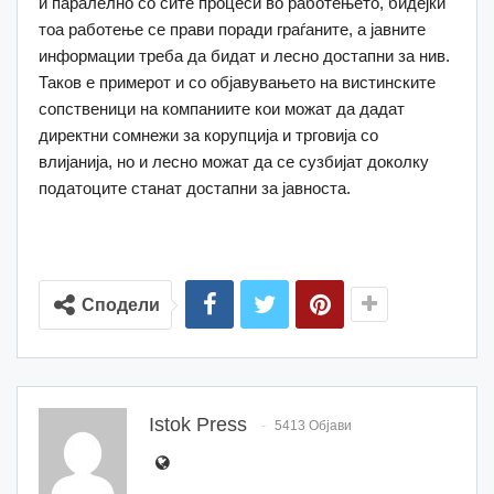
и паралелно со сите процеси во работењето, бидејќи
тоа работење се прави поради граѓаните, а јавните
информации треба да бидат и лесно достапни за нив.
Таков е примерот и со објавувањето на вистинските
сопственици на компаниите кои можат да дадат
директни сомнежи за корупција и трговија со
влијанија, но и лесно можат да се сузбијат доколку
податоците станат достапни за јавноста.
Сподели
Istok Press
5413 Објави