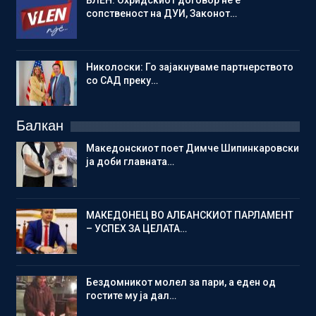
ВЛЕН: Охридскиот договор не е
сопственост на ДУИ, Законот…
Николоски: Го зајакнуваме партнерството
со САД преку…
Балкан
Македонскиот поет Димче Шипинкаровски
ја доби главната…
МАКЕДОНЕЦ ВО АЛБАНСКИОТ ПАРЛАМЕНТ
– УСПЕХ ЗА ЦЕЛАТА…
Бездомникот молел за пари, а еден од
гостите му ја дал…