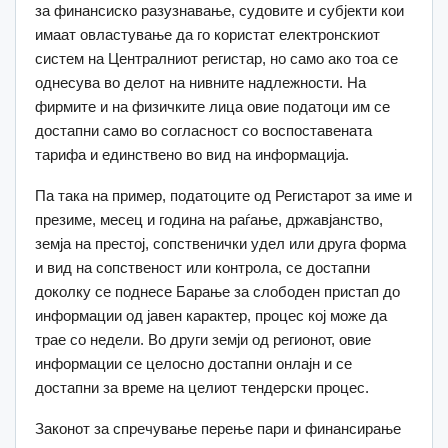
за финансиско разузнавање, судовите и субјекти кои
имаат овластување да го користат електронскиот
систем на Централниот регистар, но само ако тоа се
однесува во делот на нивните надлежности. На
фирмите и на физичките лица овие податоци им се
достапни само во согласност со воспоставената
тарифа и единствено во вид на информација.
Па така на пример, податоците од Регистарот за име и
презиме, месец и година на раѓање, државјанство,
земја на престој, сопственички удел или друга форма
и вид на сопственост или контрола, се достапни
доколку се поднесе Барање за слободен пристап до
информации од јавен карактер, процес кој може да
трае со недели. Во други земји од регионот, овие
информации се целосно достапни онлајн и се
достапни за време на целиот тендерски процес.
Законот за спречување перење пари и финансирање