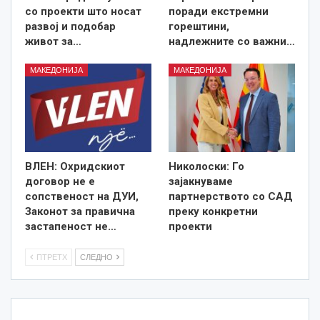
со проекти што носат
поради екстремни
развој и подобар
горештини,
живот за…
надлежните со важни…
МАКЕДОНИЈА
МАКЕДОНИЈА
ВЛЕН: Охридскиот
Николоски: Го
договор не е
зајакнуваме
сопственост на ДУИ,
партнерството со САД
Законот за правична
преку конкретни
застапеност не…
проекти
ПТРЕТХ
СЛЕДНО