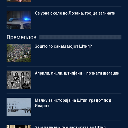
Се урна скеле во Лозана, тројца загинати
Времеплов
Зошто го сакам мојот Штип?
Aприли, ли, ли, штипјани – познати шегаџии
Малку за историја на Штип, градот под
Исарот
Зa младите и гимнастиката во Штип