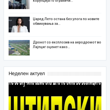
корупција го ограничи…
Џаред Лето остана без улога по новите
обвинувања за…
Дронот со експлозив на аеродромот во
Лајпциг оценет како…
Неделен актуел