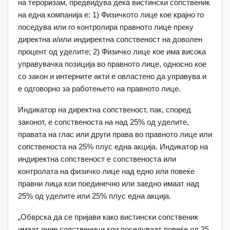
на тероризам, предвидува дека вистински сопственик
на една компанија е: 1) Физичкото лице кое крајно го
поседува или го контролира правното лице преку
директна и/или индиректна сопственост на доволен
процент од уделите; 2) Физичко лице кое има висока
управувачка позиција во правното лице, односно кое
со закон и интерните акти е овластено да управува и
е одговорно за работењето на правното лице.
Индикатор на директна сопственост, пак, според
законот, е сопственоста на над 25% од уделите,
правата на глас или други права во правното лице или
сопственоста на 25% плус една акција. Индикатор на
индиректна сопственост е сопственоста или
контролата на физичко лице над едно или повеќе
правни лица кои поединечно или заедно имаат над
25% од уделите или 25% плус една акција.
„Обврска да се пријави како вистински сопственик
имаат оние сопственици кои поседуваат повеќе од 25