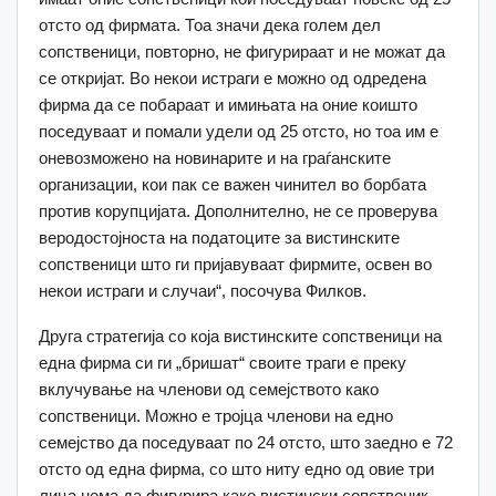
отсто од фирмата. Тоа значи дека голем дел
сопственици, повторно, не фигурираат и не можат да
се откријат. Во некои истраги е можно од одредена
фирма да се побараат и имињата на оние коишто
поседуваат и помали удели од 25 отсто, но тоа им е
оневозможено на новинарите и на граѓанските
организации, кои пак се важен чинител во борбата
против корупцијата. Дополнително, не се проверува
веродостојноста на податоците за вистинските
сопственици што ги пријавуваат фирмите, освен во
некои истраги и случаи“, посочува Филков.
Друга стратегија со која вистинските сопственици на
една фирма си ги „бришат“ своите траги е преку
вклучување на членови од семејството како
сопственици. Можно е тројца членови на едно
семејство да поседуваат по 24 отсто, што заедно е 72
отсто од една фирма, со што ниту едно од овие три
лица нема да фигурира како вистински сопственик.