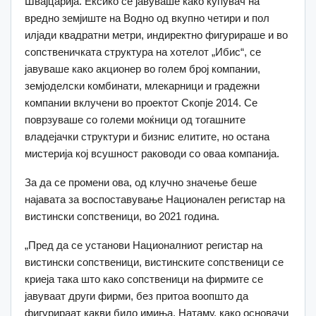
Швајцарија. Ексико се јавуваше како купувач на
вредно земјиште на Водно од вкупно четири и пол
илјади квадратни метри, индиректно фигурираше и во
сопственичката структура на хотелот „Ибис“, се
јавуваше како акционер во голем број компании,
земјоделски комбинати, млекарници и градежни
компании вклучени во проектот Скопје 2014. Се
поврзуваше со големи моќници од тогашните
владејачки структури и бизнис елитите, но остана
мистерија кој всушност раководи со оваа компанија.
За да се промени ова, од клучно значење беше
најавата за воспоставување Национален регистар на
вистински сопственици, во 2021 година.
„Пред да се установи Националниот регистар на
вистински сопственици, вистинските сопственици се
криеја така што како сопственици на фирмите се
јавуваат други фирми, без притоа воопшто да
фигурираат какви било имиња. Натаму, како основачи