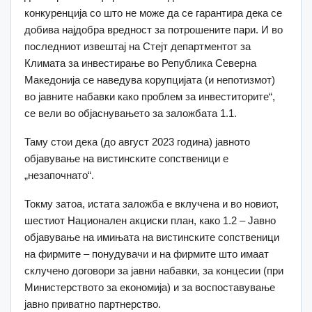
конкуренција со што не може да се гарантира дека се
добива најдобра вредност за потрошените пари. И во
последниот извештај на Стејт департментот за
Климата за инвестирање во Република Северна
Македонија се наведува корупцијата (и непотизмот)
во јавните набавки како проблем за инвеститорите“,
се вели во објаснувањето за заложбата 1.1.
Таму стои дека (до август 2023 година) јавното
објавување на вистинските сопственици е
„незапочнато“.
Токму затоа, истата заложба е вклучена и во новиот,
шестиот Национален акциски план, како 1.2 – Јавно
објавување на имињата на вистинските сопственици
на фирмите – понудувачи и на фирмите што имаат
склучено договори за јавни набавки, за концесии (при
Министерството за економија) и за воспоставување
јавно приватно партнерство.