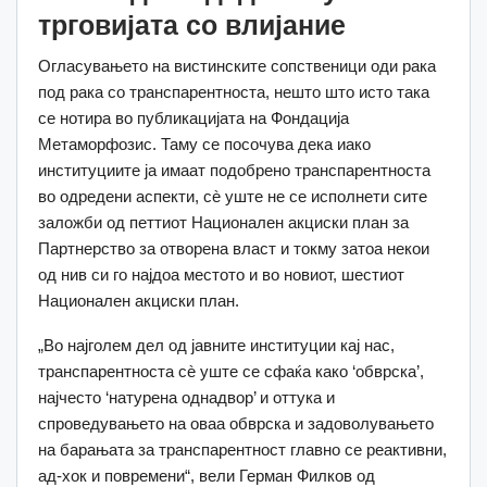
трговијата со влијание
Огласувањето на вистинските сопственици оди рака
под рака со транспарентноста, нешто што исто така
се нотира во публикацијата на Фондација
Метаморфозис. Таму се посочува дека иако
институциите ја имаат подобрено транспарентноста
во одредени аспекти, сè уште не се исполнети сите
заложби од петтиот Национален акциски план за
Партнерство за отворена власт и токму затоа некои
од нив си го најдоа местото и во новиот, шестиот
Национален акциски план.
„Во најголем дел од јавните институции кај нас,
транспарентноста сè уште се сфаќа како ‘обврска’,
најчесто ‘натурена однадвор’ и оттука и
спроведувањето на оваа обврска и задоволувањето
на барањата за транспарентност главно се реактивни,
ад-хок и повремени“, вели Герман Филков од