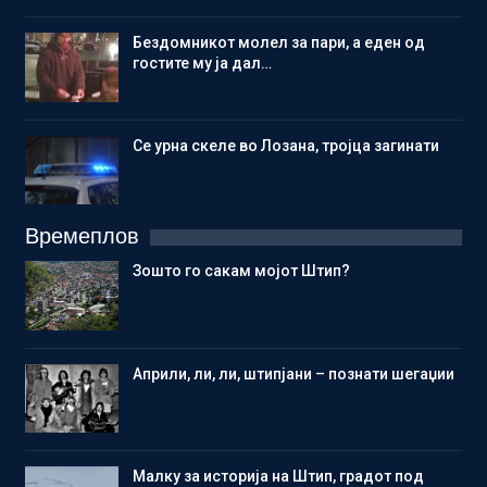
Бездомникот молел за пари, а еден од
гостите му ја дал…
Се урна скеле во Лозана, тројца загинати
Времеплов
Зошто го сакам мојот Штип?
Aприли, ли, ли, штипјани – познати шегаџии
Малку за историја на Штип, градот под