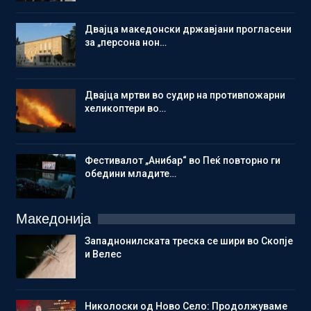
Двајца македонски државјани прогласени
за „персона нон…
Двајца мртви во судир на противпожарни
хеликоптери во…
Фестивалот „Анибар“ во Пеќ повторно ги
обедини младите…
Македонија
Западнонилската треска се шири во Скопје
и Велес
Николоски од Ново Село: Продолжуваме