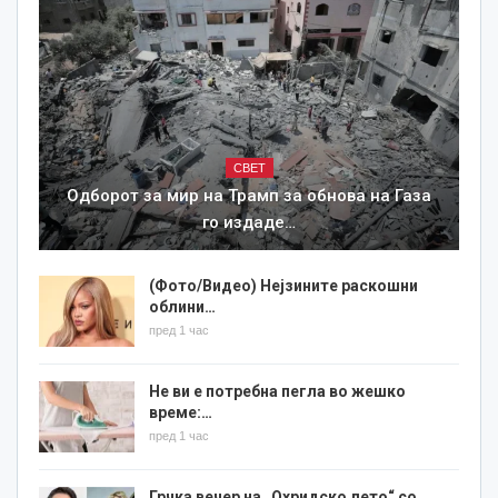
СВЕТ
Одборот за мир на Трамп за обнова на Газа
го издаде…
(Фото/Видео) Нејзините раскошни
облини…
пред 1 час
Не ви е потребна пегла во жешко
време:…
пред 1 час
Грчка вечер на „Охридско лето“ со…