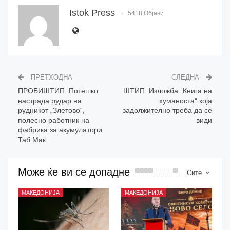
Istok Press
5418 Објави
ПРЕТХОДНА
СЛЕДНА
ПРОБИШТИП: Потешко
ШТИП: Изложба „Книга на
настрада рудар на
хуманоста“ која
рудникот „Злетово“,
задолжително треба да се
полесно работник на
види
фабрика за акумулатори
Таб Мак
Може ќе ви се допадне
Сите
МАКЕДОНИЈА
МАКЕДОНИЈА