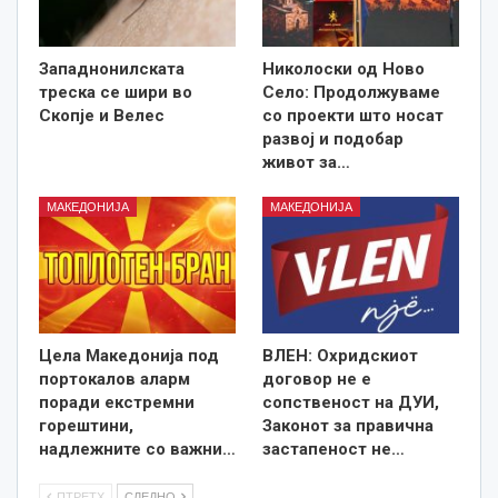
Западнонилската
Николоски од Ново
треска се шири во
Село: Продолжуваме
Скопје и Велес
со проекти што носат
развој и подобар
живот за…
МАКЕДОНИЈА
МАКЕДОНИЈА
Цела Македонија под
ВЛЕН: Охридскиот
портокалов аларм
договор не е
поради екстремни
сопственост на ДУИ,
горештини,
Законот за правична
надлежните со важни…
застапеност не…
ПТРЕТХ
СЛЕДНО