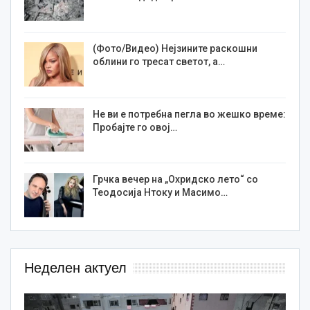
(Фото/Видео) Нејзините раскошни
облини го тресат светот, а…
Не ви е потребна пегла во жешко време:
Пробајте го овој…
Грчка вечер на „Охридско лето“ со
Теодосија Нтоку и Масимо…
Неделен актуел