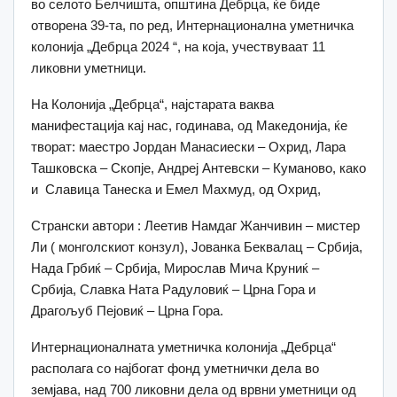
во селото Белчишта, општина Дебрца, ќе биде
отворена 39-та, по ред, Интернационална уметничка
колонија „Дебрца 2024 “, на која, учествуваат 11
ликовни уметници.
На Колонија „Дебрца“, најстарата ваква
манифестација кај нас, годинава, од Македонија, ќе
творат: маестро Јордан Манасиески – Охрид, Лара
Ташковска – Скопје, Андреј Антевски – Куманово, како
и Славица Танеска и Емел Махмуд, од Охрид,
Странски автори : Леетив Намдаг Жанчивин – мистер
Ли ( монголскиот конзул), Јованка Беквалац – Србија,
Нада Грбиќ – Србија, Мирослав Мича Круниќ –
Србија, Славка Ната Радуловиќ – Црна Гора и
Драгољуб Пејовиќ – Црна Гора.
Интернационалната уметничка колонија „Дебрца“
располага со најбогат фонд уметнички дела во
земјава, над 700 ликовни дела од врвни уметници од