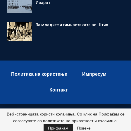
Исарот
Зa младите и гимнастиката во Штип
Политика на користење
Импресум
Контакт
Веб -страницата користи колачиња. Со клик на Прифаќам се
© 2026 - Istok Press. All Rights Reserved.
согласувате со политиката на приватност и колачиња.
Развиено и хостирано од
Прифаќам
Повеќе