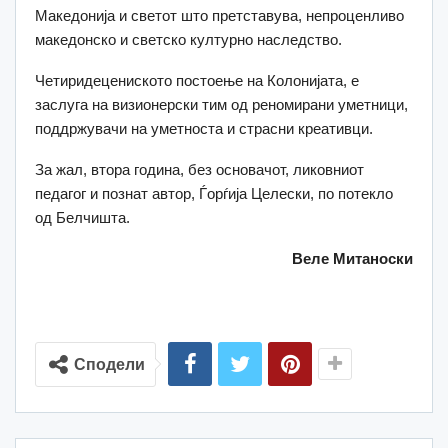
Македонија и светот што претставува, непроценливо
македонско и светско културно наследство.
Четиридецениското постоење на Колонијата, е
заслуга на визионерски тим од реномирани уметници,
поддржувачи на уметноста и страсни креативци.
За жал, втора година, без основачот, ликовниот
педагог и познат автор, Ѓорѓија Целески, по потекло
од Белчишта.
Веле Митаноски
Сподели