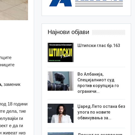
Најнови објави
Штипски глас бр.163
алците
дниците
Во Албанија,
Специјалниот суд
а,
заменик
против корупција го
ограничи…
под 18 години
Џаред Лето остана без
ите дела, тие
улога по новите
обвинувања за…
елувајќи ги
ект e да ги
и живеат низ
Дронот со експлозив