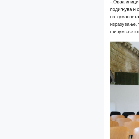
-„Оваа иници
подигнува и 
на хуманоста
изразување, 
ширум светот