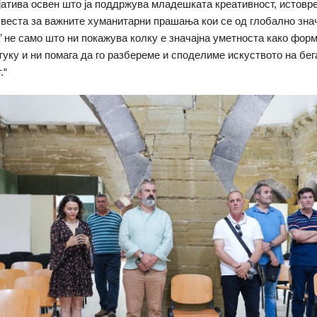
јатива освен што ја поддржува младешката креативност, истовре
свеста за важните хуманитарни прашања кои се од глобално знач
’ не само што ни покажува колку е значајна уметноста како форм
туку и ни помага да го разбереме и споделиме искуството на бе
.“