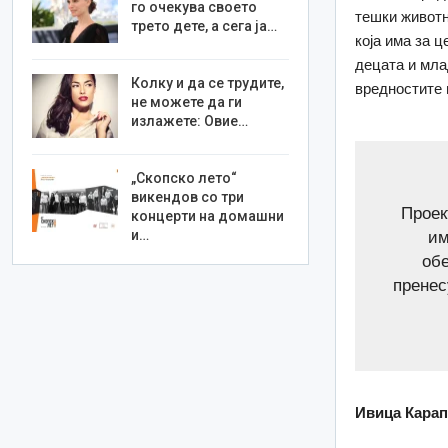
го очекува своето
тешки животн
трето дете, а сега ја…
која има за 
децата и мла
Колку и да се трудите,
вредностите 
не можете да ги
излажете: Овие…
„Скопско лето“
викендов со три
Проек
концерти на домашни
и…
им
об
пренес
Ивица Карап