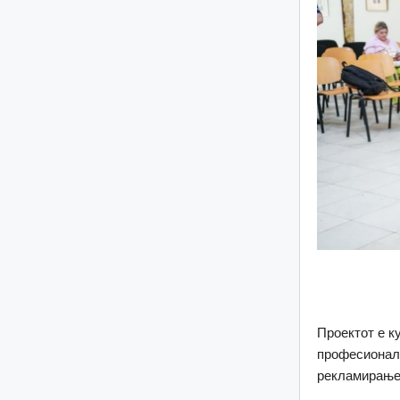
Проектот е к
професионале
рекламирање.