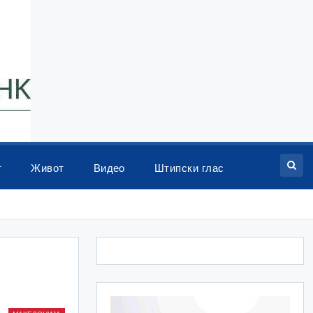
т
Живот
Видео
Штипски глас