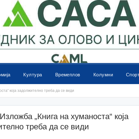
омија
Култура
Времеплов
Колумни
Спор
ста“ која задолжително треба да се види
зложба „Книга на хуманоста“ која
телно треба да се види