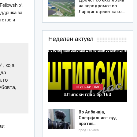
ellowship“,
на аеродромот во
Лајпциг оценет како…
поддршка за
тство и
Неделен актуел
, која
 да
 го
убовта,
ШТИПСКИ ГЛАС
Штипски глас бр.163
Во Албанија,
Специјалниот суд
против…
ви:
пред 14 часа