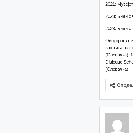
2021: Музејо
2023: Биди св
2023: Биди св
Овој проект 
заштита на сп
(Словачка), М
Dialogue Sch
(Словачка).
Споде