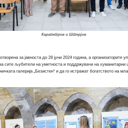
Карапетров и Штерјов
отворена за јавноста до 28 јуни 2024 година, а организаторите у
 за сите љубители на уметноста и поддржувачи на хуманитарни ц
ничката галерија „Безистен“ и да го истражат богатството на м