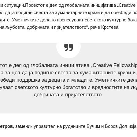
и ситуации.Проектот е дел од глобалната иницијатива „Creative F
цел да ја подигне свеста за хуманитарните кризи и да обезбеди 
дите. Уметничките дела го пренесуваат светското културно бога
на љубовта, добрината и пријателството“, рече Крстева.
тот е дел од глобалната иницијатива „Creative Fellowship“
а за цел да ја подигне свеста за хуманитарните кризи и
езбеди поддршка за децата и младите. Уметничките дела
уваат светското културно богатство и вредностите на љ
добрината и пријателството.
етров
, заменик управител на рудниците Бучим и Боров Дол изја