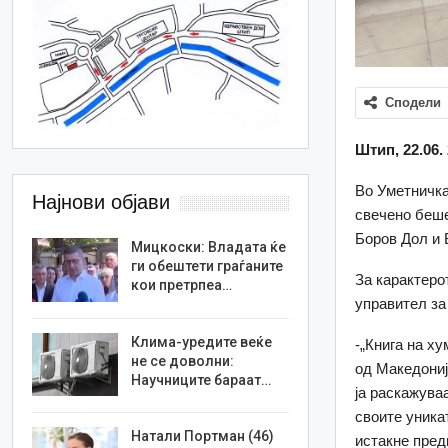
Сподели
Штип, 22.06.
Во Уметничка
Најнови објави
свечено беше
Боров Дол и 
Мицкоски: Владата ќе
ги обештети граѓаните
За карактеро
кои претрпеа…
управител за
Клима-уредите веќе
-„Книга на х
не се доволни:
од Македонија
Научниците бараат…
ја раскажува
своите уника
Натали Портман (46)
истакне пред