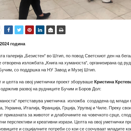
 2024 година
та галерија „Безистен“ во Штип, по повод Светскиот ден на бег
 отворена изложбата „Книга на хуманоста“, организирана од ру
Бучим, со поддршка на НУ Завод и Музеј Штип.
т и целта на овој уметнички проект зборуваше
Кристина Крстев
 одржлив развој на рудниците Бучим и Боров Дол:
уманоста“ претставува уметничка изложба создадена од млади 
, Украина, Италија, Франција, Грција, Уругвај и Чиле. Преку сво
ат приказната за животот и длабочините на човечкото срце, спод
тни перспективи и креативни изрази. Целта на овој уметнички про
извиците и социјалните потреби со кои се соочуваат младите ко