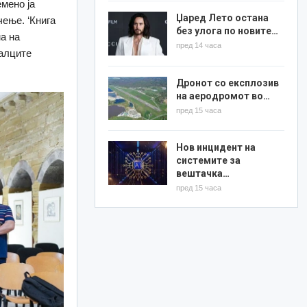
мено ја
Џаред Лето остана
ење. ‘Книга
без улога по новите…
а на
пред 14 часа
галците
Дронот со експлозив
на аеродромот во…
пред 15 часа
Нов инцидент на
системите за
вештачка…
пред 15 часа