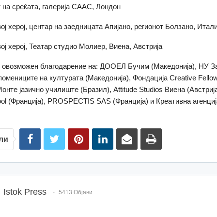
т на среќата, галерија СААС, Лондон
ој херој, центар на заедницата Апијано, регионот Болзано, Итали
ој херој, Театар студио Молиер, Виена, Австрија
е овозможен благодарение на: ДООЕЛ Бучим (Македонија), НУ З
омениците на културата (Македонија), Фондација Creative Fellows
онте јазично училиште (Бразил), Attitude Studios Виена (Австрија)
ool (Франција), PROSPECTIS SAS (Франција) и Креативна агенциј
ли
Istok Press
5413 Објави