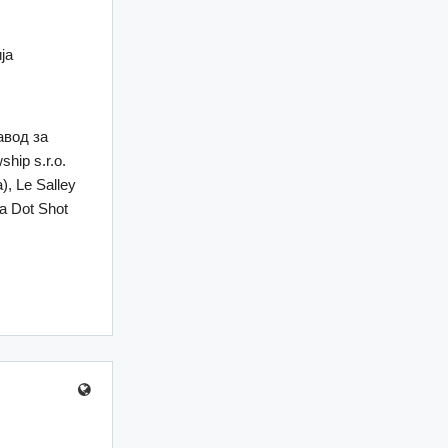
ја
авод за
hip s.r.o.
, Le Salley
а Dot Shot