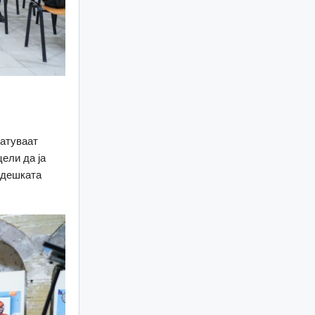
патуваат
ели да ја
ладешката