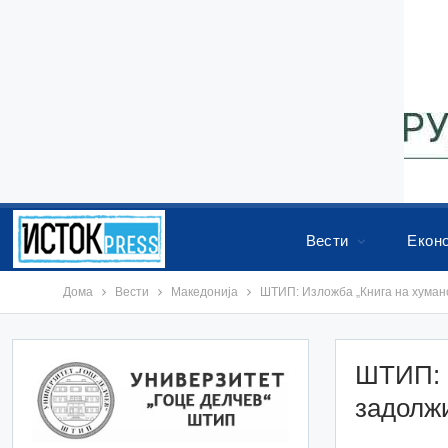
Вести
Екон
Дома
Вести
Македонија
ШТИП: Изложба „Книга на хумано
ШТИП: И
задолжи