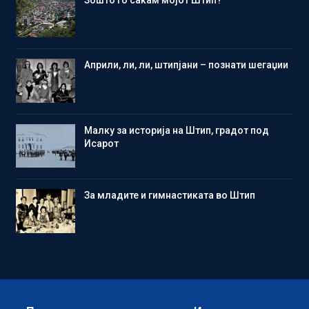
Aприли, ли, ли, штипјани – познати шегаџии
Малку за историја на Штип, градот под
Исарот
Зa младите и гимнастиката во Штип