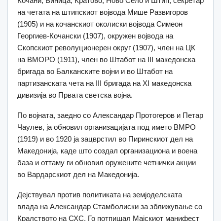
Кочани, Виница, Кратово, Ново Село и Штип, секретар
на четата на штипскиот војвода Мише Развигоров
(1905) и на кочанскиот околиски војвода Симеон
Георгиев-Кочански (1907), окружен војвода на
Скопскиот револуционерен округ (1907), член на ЦК
на ВМОРО (1911), член во Штабот на III македонска
бригада во Балканските војни и во Штабот на
партизанската чета на III бригада на XI македонска
дивизија во Првата светска војна.
По војната, заедно со Александар Протогеров и Петар
Чаулев, ја обновил организацијата под името ВМРО
(1919) и во 1920 ја зацврстил во Пиринскиот дел на
Македонија, каде што создал организациона и воена
база и оттаму ги обновил оружените четнички акции
во Вардарскиот дел на Македонија.
Дејствувал против политиката на земјоделската
влада на Александар Стамболиски за зближување со
Кралството на СХС. Го потпишал Мајскиот манифест