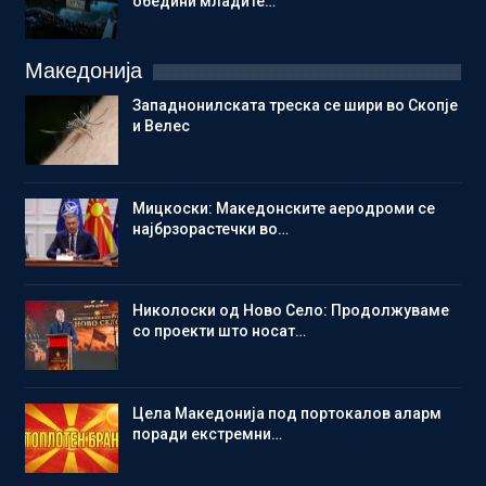
обедини младите…
Македонија
Западнонилската треска се шири во Скопје
и Велес
Мицкоски: Македонските аеродроми се
најбрзорастечки во…
Николоски од Ново Село: Продолжуваме
со проекти што носат…
Цела Македонија под портокалов аларм
поради екстремни…