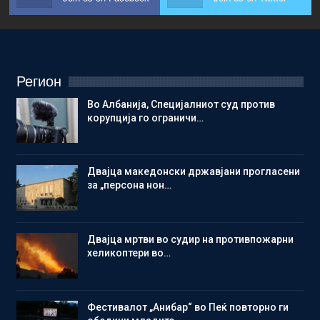
Регион
Во Албанија, Специјалниот суд против
корупција го ограничи…
Двајца македонски државјани прогласени
за „персона нон…
Двајца мртви во судир на противпожарни
хеликоптери во…
Фестивалот „Анибар“ во Пеќ повторно ги