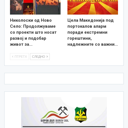
Николоски од Ново
Цела Македонија под
Село: Продолжуваме
портокалов аларм
со проекти што носат
поради екстремни
развој и подобар
горештини,
живот за…
надлежните со важни…
ПТРЕТХ
СЛЕДНО