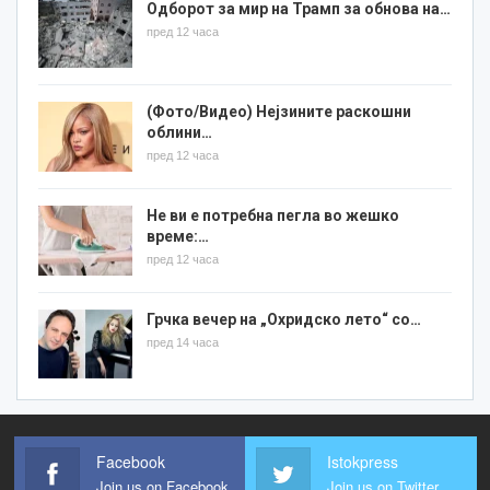
Одборот за мир на Трамп за обнова на…
пред 12 часа
(Фото/Видео) Нејзините раскошни
облини…
пред 12 часа
Не ви е потребна пегла во жешко
време:…
пред 12 часа
Грчка вечер на „Охридско лето“ со…
пред 14 часа
Facebook
Istokpress
Join us on Facebook
Join us on Twitter