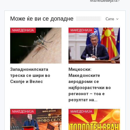
Малешевијата?
Може ќе ви се допадне
Сите
МАКЕДОНИЈА
МАКЕДОНИЈА
Западнонилската
Мицкоски:
треска се шири во
Македонските
Скопје и Велес
аеродроми се
најбрзорастечки во
регионот – тоа е
резултат на…
МАКЕДОНИЈА
МАКЕДОНИЈА