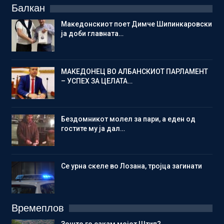
Балкан
Македонскиот поет Димче Шипинкаровски
ја доби главната…
МАКЕДОНЕЦ ВО АЛБАНСКИОТ ПАРЛАМЕНТ
– УСПЕХ ЗА ЦЕЛАТА…
Бездомникот молел за пари, а еден од
гостите му ја дал…
Се урна скеле во Лозана, тројца загинати
Времеплов
Зошто го сакам мојот Штип?