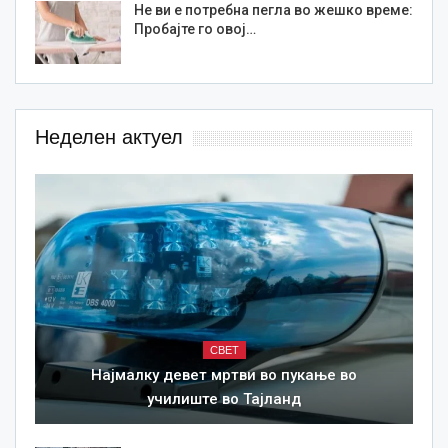
Не ви е потребна пегла во жешко време:
Пробајте го овој…
Неделен актуел
СВЕТ
Најмалку девет мртви во пукање во
училиште во Тајланд