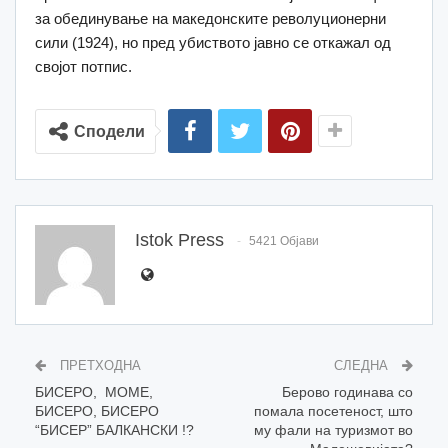
за обединување на македонските револуционерни
сили (1924), но пред убиството јавно се откажал од
својот потпис.
Сподели
Istok Press
5421 Објави
ПРЕТХОДНА
СЛЕДНА
БИСЕРО, МОМЕ,
Берово годинава со
БИСЕРО, БИСЕРО
помала посетеност, што
“БИСЕР” БАЛКАНСКИ !?
му фали на туризмот во