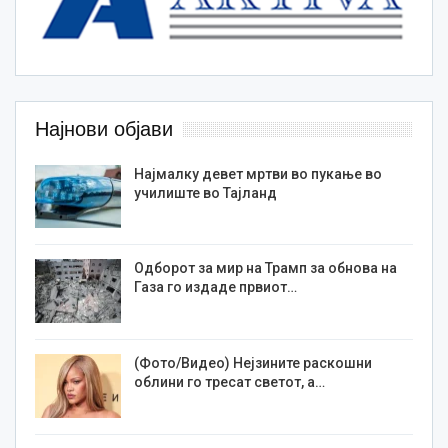
Најнови објави
Најмалку девет мртви во пукање во
училиште во Тајланд
Одборот за мир на Трамп за обнова на
Газа го издаде првиот…
(Фото/Видео) Нејзините раскошни
облини го тресат светот, а…