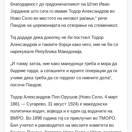
благодарност до градоначалникот на Штип Иван
Јорданов што сега го имаме Тодор Александров во
Ново Село во местото на неговот раѓање,“ рече
Пандов на церемонијата на отворање на споменикот.
Тој додаде дека доколку не би постоел Тодор
Александров и таквите борци како него, ние не би се
нарекувале Република Македонија.
„И токму затоа, ние како македонци треба и мора да
бидеме горди, а сегашните и идните генерации да ги
учиме дека треба да се гордеат со нивните дела“,
посочи Пандов.
Тодор Александров Поп-Орушов (Ново Село, 4 март
1881 — Сугарево, 31 август 1924) е македонски
политички водач, војвода и е еден од водачите на
ВМРО. Во 1898 година тој се приклучил во ТМОРО.
Бил учител и раководител на месните комитети во