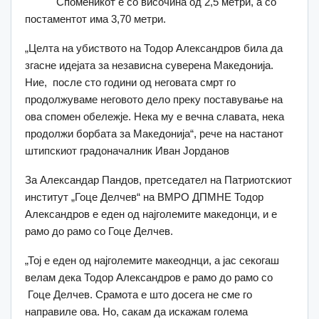
Споменикот е со височина од 2,5 метри, а со
постаментот има 3,70 метри.
„Целта на убиството на Тодор Александров била да
згасне идејата за независна суверена Македонија.
Ние, после сто години од неговата смрт го
продолжуваме неговото дело преку поставување на
ова спомен обележје. Нека му е вечна славата, нека
продолжи борбата за Македонија“, рече на настанот
штипскиот градоначалник Иван Јорданов
За Александар Пандов, претседател на Патриотскиот
институт „Гоце Делчев“ на ВМРО ДПМНЕ Тодор
Александров е еден од најголемите македонци, и е
рамо до рамо со Гоце Делчев.
„Тој е еден од најголемите макеоднци, а јас секогаш
велам дека Тодор Александров е рамо до рамо со
Гоце Делчев. Срамота е што досега не сме го
направиле ова. Но, сакам да искажам голема