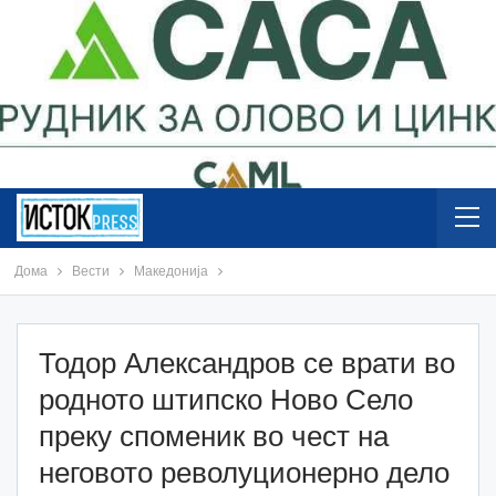
Дома
Вести
Македонија
Тодор Александров се врати во
родното штипско Ново Село
преку споменик во чест на
неговото револуционерно дело