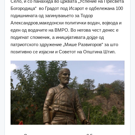
Село, и со панахида во црквата „Успение на Пресвета
Богородица“ во Градот под Исарот е одбележана 100
годишнината од загинувањето за Тодор
Александров,македонски политички водач, војвода и
еден од водачите на ВМРО. Во негова чест денес е
подигнат споменик, а иницијативата дојде од
патриотското здружение „Мише Развигоров“ за што
позитивно се изјасни и Советот на Општина Штип.