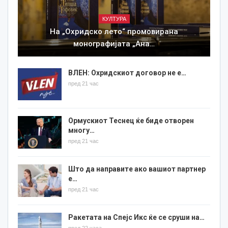
КУЛТУРА
На „Охридско лето“ промовирана
монографијата „Ана…
ВЛЕН: Охридскиот договор не е…
пред 21 час
Ормускиот Теснец ќе биде отворен
многу…
пред 21 час
Што да направите ако вашиот партнер
е…
пред 21 час
Ракетата на Спејс Икс ќе се сруши на…
пред 22 часа