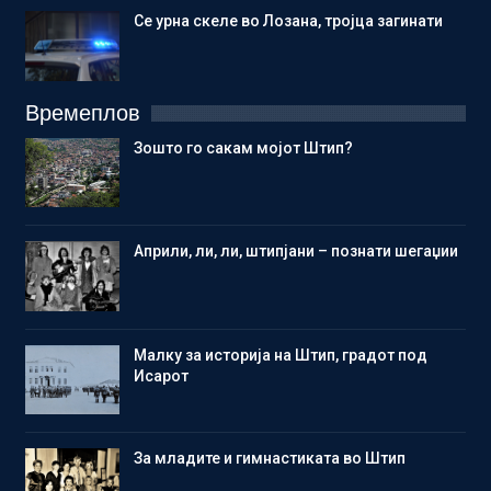
Се урна скеле во Лозана, тројца загинати
Времеплов
Зошто го сакам мојот Штип?
Aприли, ли, ли, штипјани – познати шегаџии
Малку за историја на Штип, градот под
Исарот
Зa младите и гимнастиката во Штип