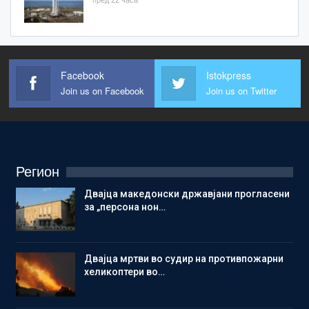
Facebook
Istokpress
Join us on Facebook
Join us on Twitter
Регион
Двајца македонски државјани прогласени
за „персона нон…
Двајца мртви во судир на противпожарни
хеликоптери во…