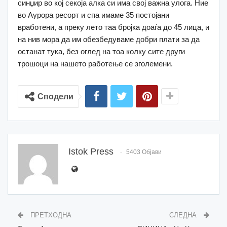
синџир во кој секоја алка си има свој важна улога. Ние
во Аурора ресорт и спа имаме 35 постојани
вработени, а преку лето таа бројка доаѓа до 45 лица, и
на нив мора да им обезбедуваме добри плати за да
останат тука, без оглед на тоа колку сите други
трошоци на нашето работење се зголемени.
Сподели
Istok Press
5403 Објави
ПРЕТХОДНА
СЛЕДНА