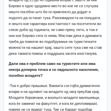
Берово е едно здодевно место во кое не се случува
ништо посебно што би ги привлекло да дојдат и
подолго да останат тука. Разновидноста на понудата
е нешто кое гарантира константност на посетители во
секое доба од годината, не само преку лето, а тоа е
она кое Берово сега го нема. Мислам дека и државата
треба да помогне во подобрување на туристичките
можности на нашиот крај, зашто сите тука сме на став
дека таквата помош и поддршка засега изостанува.
Дали ова е проблем само на туристите или има
некоја допирна точка и со овдешното население,
посебно младите?
-Тоа е добро прашање. Ваквата состојба драматично
влијае и на одливот на младите од овој преубав крај.
Младите беровчани, и воопшто младите малешевци,
кога ќе заминат на факултет, и кога ќе дипломираат,
повеќе не се враќат тука. Тие си бараат подобар