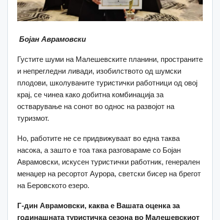
Бојан Аврамовски
Густите шуми на Малешевските планини, пространите
и непрегледни ливади, изобилството од шумски
плодови, школуваните туристички работници од овој
крај, се чинеа како добитна комбинација за
остварување на сонот во однос на развојот на
туризмот.
Но, работите не се придвижуваат во една таква
насока, а зашто е тоа така разговараме со Бојан
Аврамовски, искусен туристички работник, генерален
менаџер на ресортот Аурора, светски бисер на брегот
на Беровското езеро.
Г-дин Аврамовски, каква е Вашата оценка за
годинашната туристичка сезона во Малешевскиот