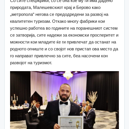
Со сите специфики, со се она кое му ги има дадено
природата, Малешевскиот крај и Берово како
„метропола“ негова се предодредени за развој на
квалитетен туризам. Откако многу фабрики кои
успешно работеа во годините на поранешниот систем
се затворија, сите надежи за економски просперитет и
можности кои младите ќе ги привлечат да останат на
родното огниште и со својот нов пристап ова место да
го направат привлечно за сите, беа насочени кон
развојот на туризмот.