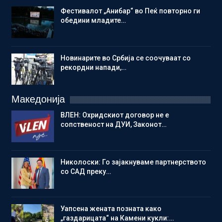
Фестивалот „Анибар“ во Пеќ повторно ги
обедини младите…
Новинарите во Србија се соочуваат со
рекордни напади,…
Македонија
ВЛЕН: Охридскиот договор не е
сопственост на ДУИ, Законот…
Николоски: Го зајакнуваме партнерството
со САД преку…
Уапсена жената позната како
„газдарицата“ на Камени кукли:…