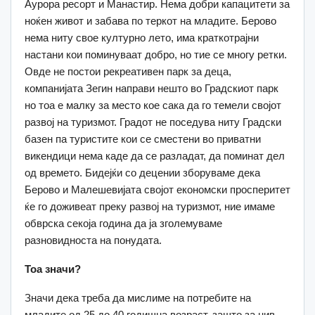
Аурора ресорт и Манастир. Нема добри капацитети за
ноќен живот и забава по теркот на младите. Берово
нема ниту свое културно лето, има краткотрајни
настани кои поминуваат добро, но тие се многу ретки.
Овде не постои рекреативен парк за деца,
компанијата Зегин направи нешто во Градскиот парк
но тоа е малку за место кое сака да го темели својот
развој на туризмот. Градот не поседува ниту Градски
базен па туристите кои се сместени во приватни
викендици нема каде да се разладат, да поминат дел
од времето. Бидејќи со децении зборуваме дека
Берово и Малешевијата својот економски просперитет
ќе го доживеат преку развој на туризмот, ние имаме
обврска секоја година да ја зголемуваме
разновидноста на понудата.
Тоа значи?
Значи дека треба да мислиме на потребите на
младите од 25 до 40 годишна возраст, зашто за нив