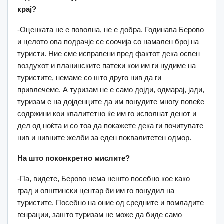
крај?
-Оценката не е поволна, не е добра. Годинава Берово
и целото ова подрачје се соочија со намален број на
туристи. Ние сме исправени пред фактот дека освен
воздухот и планинските патеки кои им ги нудиме на
туристите, немаме со што друго нив да ги
привлечеме. А туризам не е само дојди, одмарај, јади,
туризам е на дојденците да им понудите многу повеќе
содржини кои квалитетно ќе им го исполнат денот и
дел од ноќта и со тоа да покажете дека ги почитувате
нив и нивните желби за еден поквалитетен одмор.
На што поконкретно мислите?
-Па, видете, Берово нема нешто посебно кое како
град и општински центар би им го понудил на
туристите. Посебно на оние од средните и помладите
генрации, зашто туризам не може да биде само