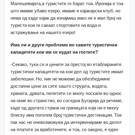
Малешевијата,а туристите го барат тоа. Иронија е тоа
што имаме убаво езеро, имаме и кајакарски клуб, но
нема од каде кајак да изнајмиш иако не е мал број на
туристи кои ги сакаат спортовите на вода и
истражување на нашето езеро!
Има ли и други проблеми во самите туристички
капацитети кои им се нудат на гостите?
-Секако, тука се и цените за престој во етаблираните
туристички капацитети на кои дел од туристите имаат
забелешки. Но, ние не можеме да обезбедимне
достапни цени за сите зашто струјата, водата,
храната, дрвата, пелетите се многу поскапи во однос
на оние во странство, во соседна Бугарија да речеме,
каде од другата страна на границата која ни е многу
блиску има поголем број туристички дестинации. Тоа
пак нас не оневозможува да интервенираме во делот
на платите за вработените, и тоа, се заедно, е еден