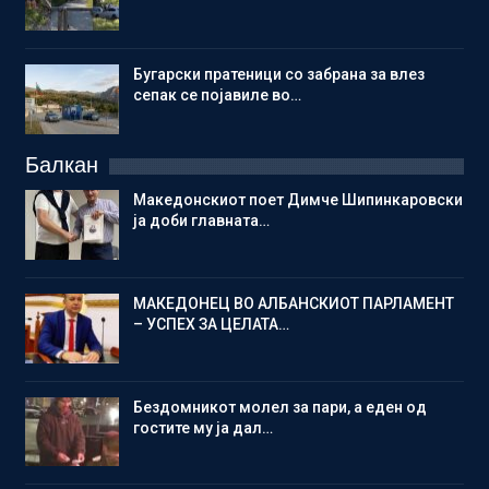
Бугарски пратеници со забрана за влез
сепак се појавиле во…
Балкан
Македонскиот поет Димче Шипинкаровски
ја доби главната…
МАКЕДОНЕЦ ВО АЛБАНСКИОТ ПАРЛАМЕНТ
– УСПЕХ ЗА ЦЕЛАТА…
Бездомникот молел за пари, а еден од
гостите му ја дал…