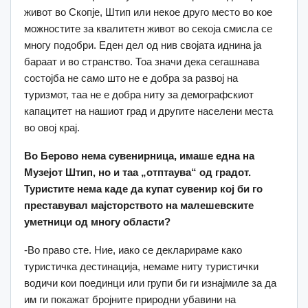
живот во Скопје, Штип или некое друго место во кое
можностите за квалитетн живот во секоја смисла се
многу подобри. Еден дел од нив својата иднина ја
бараат и во странство. Тоа значи дека сегашнава
состојба не само што не е добра за развој на
туризмот, таа не е добра ниту за демографскиот
капацитет на нашиот град и другите населени места
во овој крај.
Во Берово нема сувенирница, имаше една на
Музејот Штип, но и таа „отптаува“ од градот.
Туристите нема каде да купат сувенир кој би го
преставувал мајсторството на малешевските
уметници од многу области?
-Во право сте. Ние, иако се декларираме како
туристичка дестинација, немаме ниту туристички
водичи кои поединци или групи би ги изнајмиле за да
им ги покажат бројните природни убавини на