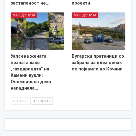
застапеност не…
проекти
МАКЕДОНИЈА
МАКЕДОНИЈА
Уапсена жената
Бугарски пратеници со
позната како
забрана за влез сепак
„газдарицата“ на
се појавиле во Кочани
Камени кукли:
Осомничена дека
нападнала…
ПТРЕТХ
СЛЕДНО