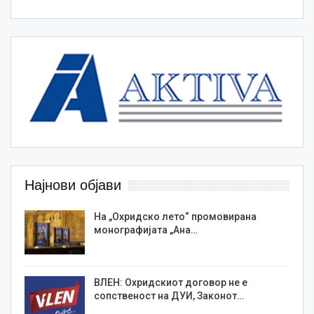
Најнови објави
На „Охридско лето“ промовирана
монографијата „Ана…
ВЛЕН: Охридскиот договор не е
сопственост на ДУИ, Законот…