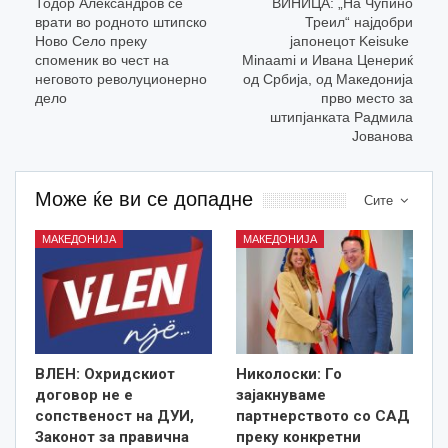
Тодор Александров се
ВИНИЦА: „На Чупино
врати во родното штипско
Треил“ најдобри
Ново Село преку
јапонецот Keisuke
споменик во чест на
Minaami и Ивана Ценериќ
неговото револуционерно
од Србија, од Македонија
дело
прво место за
штипјанката Радмила
Јованова
Може ќе ви се допадне
Сите
МАКЕДОНИЈА
МАКЕДОНИЈА
ВЛЕН: Охридскиот
Николоски: Го
договор не е
зајакнуваме
сопственост на ДУИ,
партнерството со САД
Законот за правична
преку конкретни