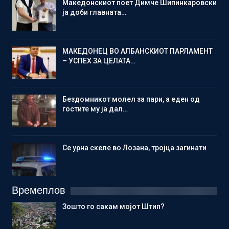
Македонскиот поет Димче Шипинкаровски
ја доби главната…
МАКЕДОНЕЦ ВО АЛБАНСКИОТ ПАРЛАМЕНТ
– УСПЕХ ЗА ЦЕЛАТА…
Бездомникот молел за пари, а еден од
гостите му ја дал…
Се урна скеле во Лозана, тројца загинати
Времеплов
Зошто го сакам мојот Штип?