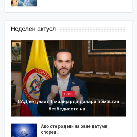
Неделен актуел
СВЕТ
САД ветуваат 1 милијарда долари помош за
безбедноста на…
Ако сте родени на овие датуми,
според…