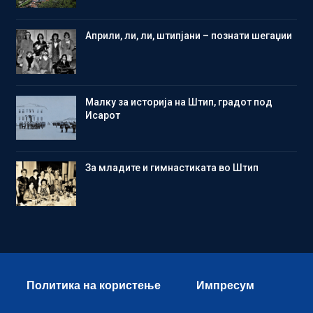
Aприли, ли, ли, штипјани – познати шегаџии
Малку за историја на Штип, градот под
Исарот
Зa младите и гимнастиката во Штип
Политика на користење
Импресум