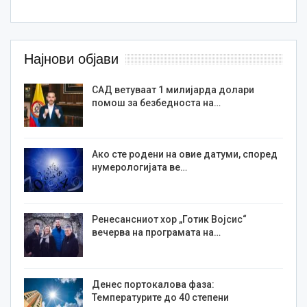
Најнови објави
САД ветуваат 1 милијарда долари
помош за безбедноста на…
Ако сте родени на овие датуми, според
нумерологијата ве…
Ренесансниот хор „Готик Војсис“
вечерва на програмата на…
Денес портокалова фаза:
Температурите до 40 степени