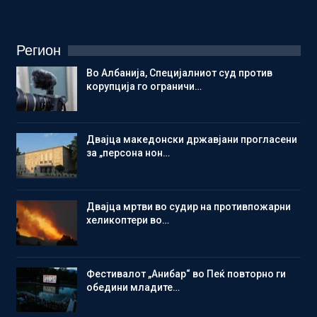
Регион
Во Албанија, Специјалниот суд против
корупција го ограничи…
Двајца македонски државјани прогласени
за „персона нон…
Двајца мртви во судир на противпожарни
хеликоптери во…
Фестивалот „Анибар“ во Пеќ повторно ги
обедини младите…