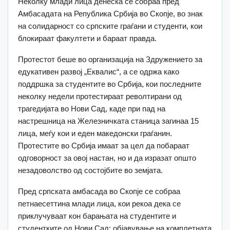
Неколку млади лица денеска се собраа пред
Амбасадата на Република Србија во Скопје, во знак
на солидарност со српските граѓани и студенти, кои
блокираат факултети и бараат правда.
Протестот беше во организација на Здружението за
едукативен развој „Еквалис“, а се одржа како
поддршка за студентите во Србија, кои последните
неколку недели протестираат револтирани од
трагедијата во Нови Сад, каде при пад на
настрешница на Железничката станица загинаа 15
лица, меѓу кои и еден македонски граѓанин.
Протестите во Србија имаат за цел да побараат
одговорност за овој настан, но и да изразат општо
незадоволство од состојбите во земјата.
Пред српската амбасада во Скопје се собраа
петнаесеттина млади лица, кои рекоа дека се
приклучуваат кон барањата на студентите и
студентките од Нови Сад: објавување на комплетната