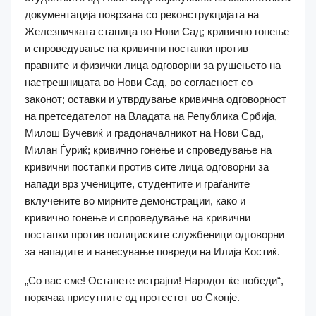
документација поврзана со реконструкцијата на
Железничката станица во Нови Сад; кривично гонење
и спроведување на кривични постапки против
правните и физички лица одговорни за рушењето на
настрешницата во Нови Сад, во согласност со
законот; оставки и утврдување кривична одговорност
на претседателот на Владата на Република Србија,
Милош Вучевиќ и градоначалникот на Нови Сад,
Милан Ѓуриќ; кривично гонење и спроведување на
кривични постапки против сите лица одговорни за
напади врз учениците, студентите и граѓаните
вклучените во мирните демонстрации, како и
кривично гонење и спроведување на кривични
постапки против полициските службеници одговорни
за нападите и нанесување повреди на Илија Костиќ.
„Со вас сме! Останете истрајни! Народот ќе победи“,
порачаа присутните од протестот во Скопје.