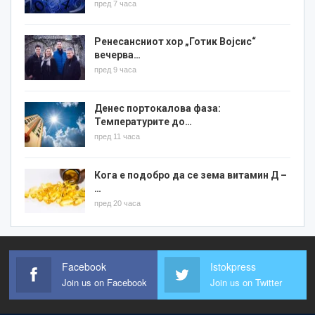
пред 7 часа
Ренесансниот хор „Готик Војсис“
вечерва…
пред 9 часа
Денес портокалова фаза:
Температурите до…
пред 11 часа
Кога е подобро да се зема витамин Д –
…
пред 20 часа
Facebook
Istokpress
Join us on Facebook
Join us on Twitter