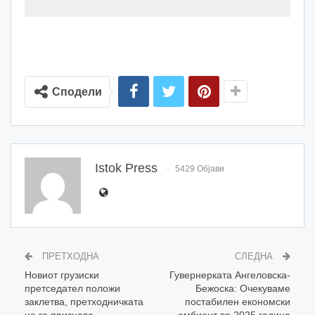
Сподели
Istok Press
5429 Објави
ПРЕТХОДНА
СЛЕДНА
Новиот грузиски
Гувернерката Ангеловска-
претседател положи
Бежоска: Очекуваме
заклетва, претходничката
постабилен економски
не го признава
амбиент во 2025 година