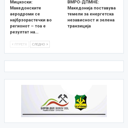
Мицкоски:
ВМРО-ДПМНЕ:
Македонските
Македонија поставува
аеродроми се
темели за енергетска
најбрзорастечки во
независност и зелена
регионот – тоа е
транзиција
резултат на…
ПТРЕТХ
СЛЕДНО