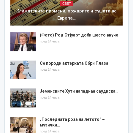
СВЕТ
Климатските промени, пожарите и сушата во
Европа…
(Фото) Род Стјуарт доби шесто внуче
пред 14 часа
Се породи актерката Обри Плаза
пред 14 часа
Јеменските Хути нападнаа саудиска…
пред 14 часа
„Последната роза на летото“ –
музички…
пред 14 часа