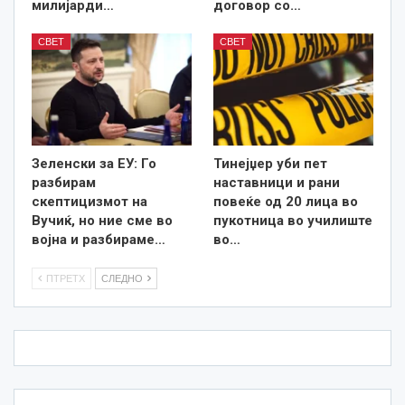
милијарди…
договор со…
СВЕТ
СВЕТ
Зеленски за ЕУ: Го
Тинејџер уби пет
разбирам
наставници и рани
скептицизмот на
повеќе од 20 лица во
Вучиќ, но ние сме во
пукотница во училиште
војна и разбираме…
во…
ПТРЕТХ
СЛЕДНО