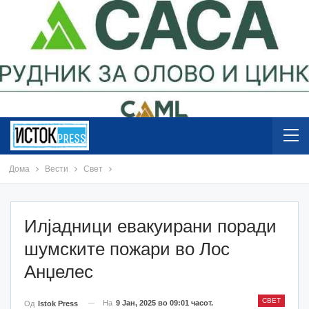
Дома
Вести
Свет
Илјадници евакуирани поради
шумските пожари во Лос
Анџелес
СВЕТ
На
9 Јан, 2025 во 09:01 часот.
Од
Istok Press