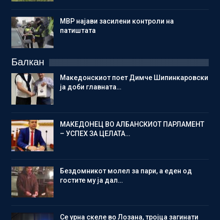
МВР најави засилени контроли на
патиштата
Балкан
Македонскиот поет Димче Шипинкаровски
ја доби главната…
МАКЕДОНЕЦ ВО АЛБАНСКИОТ ПАРЛАМЕНТ
– УСПЕХ ЗА ЦЕЛАТА…
Бездомникот молел за пари, а еден од
гостите му ја дал…
Се урна скеле во Лозана, тројца загинати