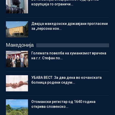
корупција го ограничи…
Двајца македонски државјани прогласени
за „персона нон…
Македонија
Големата повелба на хуманизмот врачена
на г.г. Стефан по…
УБАВА ВЕСТ: За два дена во кочанската
болница родени седум…
Отомански регистар од 1640 година
открива словенско…