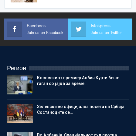
Facebook
Istokpress
Join us on Facebook
Join us on Twitter
Регион
Косовскиот премиер Албин Курти беше
гаѓан со јајца за време…
Зеленски во официјална посета на Србија:
Состаноците се…
Во Албанија, Специјалниот суд против