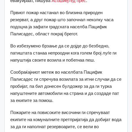
евакуираат, пишува
Асошиејтед прес
.
Првиот пожар настанал во близина природен
резерват, а друг пожар што започнал неколку часа
подоцна ја зафати градската населба Пацифик
Палисадес, област покрај брегот.
Во избезумено брзање да се дојде до безбедно,
патиштата станаа непроодни кога голем број луѓе ги
напуштија своите возила и побегнаа пеш.
Сообраќајниот метеж во населбата Пацифик
Палисадес ги спречува возилата за итни случаи да се
пробијат, па бил донесен булдожер за да ги турка
напуштените автомобили на страна и да создаде пат
за екипите за помош.
Пожарите на повисоките височини ги спречуваат
екипите на комуналните претпријатија да добијат вода
за да ги наполнат резервоарите, се вели во