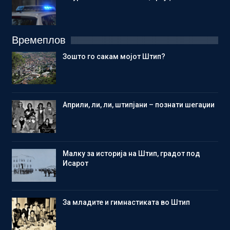
Времеплов
Зошто го сакам мојот Штип?
Aприли, ли, ли, штипјани – познати шегаџии
Малку за историја на Штип, градот под
Исарот
Зa младите и гимнастиката во Штип