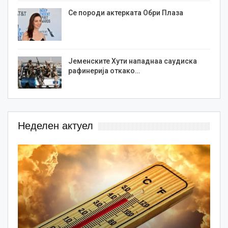
Се породи актерката Обри Плаза
Јеменските Хути нападнаа саудиска
рафинерија откако…
Неделен актуел