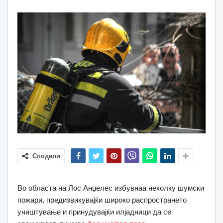
Сподели
Во областа на Лос Анџелес избувнаа неколку шумски
пожари, предизвикувајќи широко распространето
уништување и принудувајќи илјадници да се