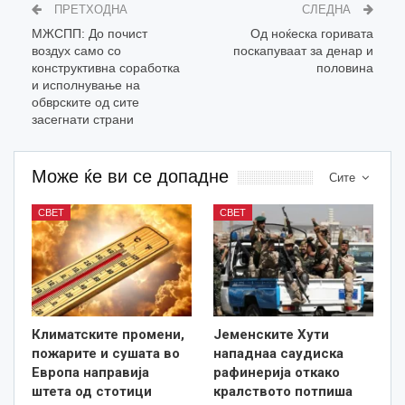
ПРЕТХОДНА
СЛЕДНА
МЖСПП: До почист
Од ноќеска горивата
воздух само со
поскапуваат за денар и
конструктивна соработка
половина
и исполнување на
обврските од сите
засегнати страни
Може ќе ви се допадне
Сите
СВЕТ
СВЕТ
Климатските промени,
Јеменските Хути
пожарите и сушата во
нападнаа саудиска
Европа направија
рафинерија откако
штета од стотици
кралството потпиша