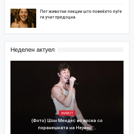
Пет животни лекции што повеќето луѓе
ги учат предоцна
Неделен актуел
ЖИВОТ
(Фото) Шон Мендес во врска со
поранешната на Нејмар:…