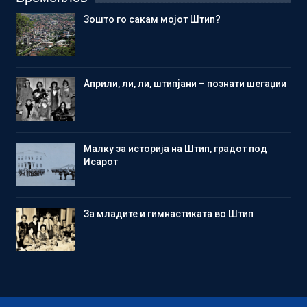
Зошто го сакам мојот Штип?
Aприли, ли, ли, штипјани – познати шегаџии
Малку за историја на Штип, градот под
Исарот
Зa младите и гимнастиката во Штип