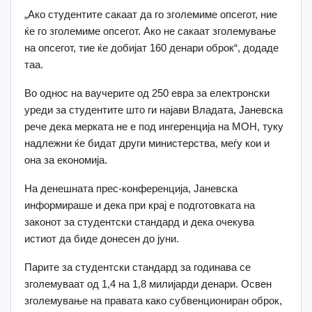
„Ако студентите сакаат да го зголемиме опсегот, ние
ќе го зголемиме опсегот. Ако не сакаат зголемување
на опсегот, тие ќе добијат 160 денари оброк“, додаде
таа.
Во однос на ваучерите од 250 евра за електронски
уреди за студентите што ги најави Владата, Јаневска
рече дека мерката не е под ингеренција на МОН, туку
надлежни ќе бидат други министерства, меѓу кои и
она за економија.
На денешната прес-конференција, Јаневска
информираше и дека при крај е подготовката на
законот за студентски стандард и дека очекува
истиот да биде донесен до јуни.
Парите за студентски стандард за годинава се
зголемуваат од 1,4 на 1,8 милијарди денари. Освен
зголемување на правата како субвенциониран оброк,