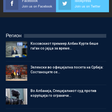
Facebook
Istokpress
Join us on Facebook
Join us on Twitter
Регион
Косовскиот премиер Албин Курти беше
гаѓан со јајца за време…
Зеленски во официјална посета на Србија:
Состаноците се…
Во Албанија, Специјалниот суд против
корупција го ограничи…