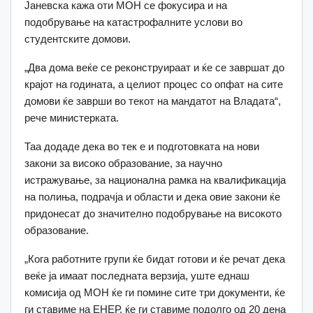
Јаневска кажа оти МОН се фокусира и на
подобрување на катастрофалните услови во
студентските домови.
„Два дома веќе се реконструираат и ќе се завршат до
крајот на годината, а целиот процес со опфат на сите
домови ќе заврши во текот на мандатот на Владата“,
рече министерката.
Таа додаде дека во тек е и подготовката на нови
закони за високо образование, за научно
истражување, за национална рамка на квалификација
на полиња, подрачја и области и дека овие закони ќе
придонесат до значително подобрување на високото
образование.
„Кога работните групи ќе бидат готови и ќе речат дека
веќе ја имаат последната верзија, уште еднаш
комисија од МОН ќе ги помине сите три документи, ќе
ги ставиме на ЕНЕР, ќе ги ставиме подолго од 20 дена