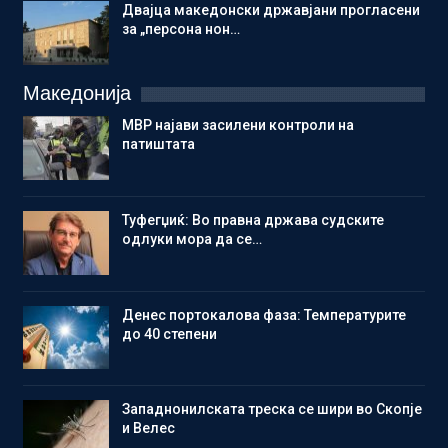
Двајца македонски државјани прогласени
за „персона нон…
Македонија
МВР најави засилени контроли на
патиштата
Туфегџиќ: Во правна држава судските
одлуки мора да се…
Денес портокалова фаза: Температурите
до 40 степени
Западнонилската треска се шири во Скопје
и Велес