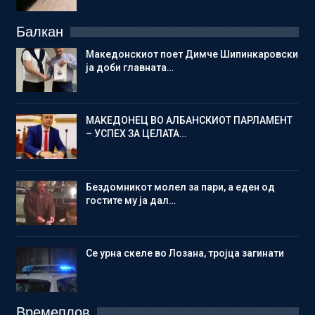
Балкан
Македонскиот поет Димче Шипинкаровски
ја доби главната…
МАКЕДОНЕЦ ВО АЛБАНСКИОТ ПАРЛАМЕНТ
– УСПЕХ ЗА ЦЕЛАТА…
Бездомникот молел за пари, а еден од
гостите му ја дал…
Се урна скеле во Лозана, тројца загинати
Времеплов