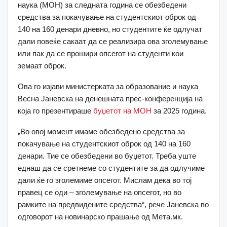
наука (МОН) за следната година се обезбедени
средства за покачување на студентскиот оброк од
140 на 160 денари дневно, но студентите ќе одлучат
дали повеќе сакаат да се реализира ова зголемување
или пак да се прошири опсегот на студенти кои
земаат оброк.
Ова го изјави министерката за образование и наука
Весна Јаневска на денешната прес-конференција на
која го презентираше
буџетот на МОН
за 2025 година.
„Во овој момент имаме обезбедено средства за
покачување на студентскиот оброк од 140 на 160
денари. Тие се обезбедени во буџетот. Треба уште
еднаш да се сретнеме со студентите за да одлучиме
дали ќе го зголемиме опсегот. Мислам дека во тој
правец се оди – зголемување на опсегот, но во
рамките на предвидените средства“, рече Јаневска во
одговорот на новинарско прашање од Мета.мк.