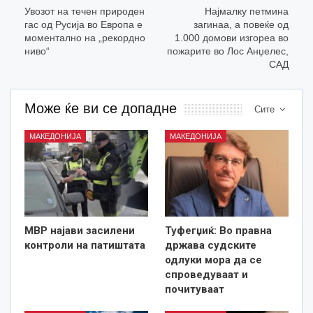
Увозот на течен природен
Најмалку петмина
гас од Русија во Европа е
загинаа, а повеќе од
моментално на „рекордно
1.000 домови изгореа во
ниво“
пожарите во Лос Анџелес,
САД
Може ќе ви се допадне
Сите
МАКЕДОНИЈА
МАКЕДОНИЈА
МВР најави засилени
Туфегџиќ: Во правна
контроли на патиштата
држава судските
одлуки мора да се
спроведуваат и
почитуваат