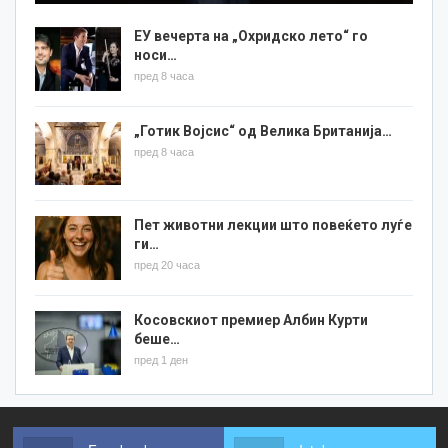
ЕУ вечерта на „Охридско лето“ го
носи…
пред 8 часа
„Готик Војсис“ од Велика Британија…
пред 8 часа
Пет животни лекции што повеќето луѓе
ги…
пред 20 часа
Косовскиот премиер Албин Курти
беше…
пред 1 ден