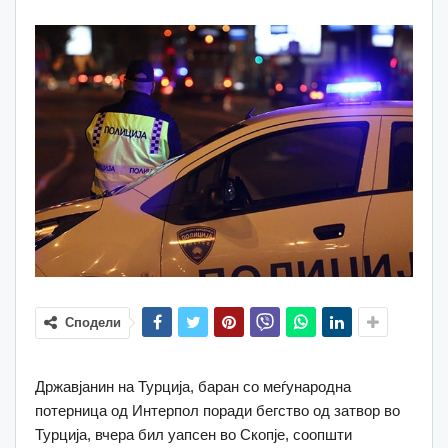
Сподели
Државјанин на Турција, баран со меѓународна
потерница од Интерпол поради бегство од затвор во
Турција, вчера бил уапсен во Скопје, соопшти