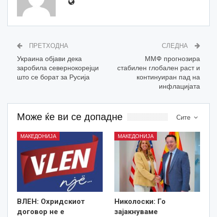
ПРЕТХОДНА
СЛЕДНА
Украина објави дека
ММФ прогнозира
заробила севернокорејци
стабилен глобален раст и
што се борат за Русија
континуиран пад на
инфлацијата
Може ќе ви се допадне
Сите
МАКЕДОНИЈА
МАКЕДОНИЈА
ВЛЕН: Охридскиот
Николоски: Го
договор не е
зајакнуваме