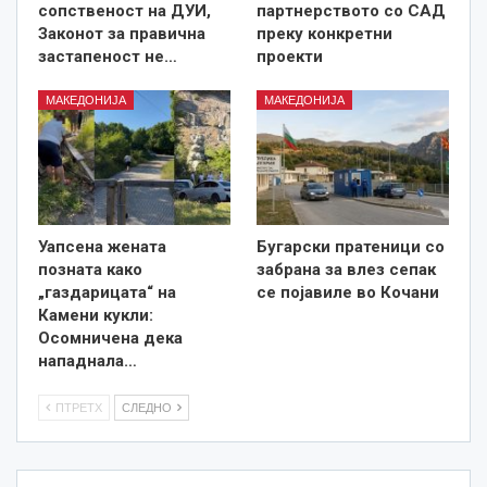
сопственост на ДУИ,
партнерството со САД
Законот за правична
преку конкретни
застапеност не…
проекти
МАКЕДОНИЈА
МАКЕДОНИЈА
Уапсена жената
Бугарски пратеници со
позната како
забрана за влез сепак
„газдарицата“ на
се појавиле во Кочани
Камени кукли:
Осомничена дека
нападнала…
ПТРЕТХ
СЛЕДНО