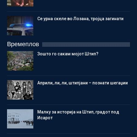
Се урна скеле во Лозана, тројца загинати
Времеплов
Зошто го сакам мојот Штип?
Aприли, ли, ли, штипјани – познати шегаџии
Малку за историја на Штип, градот под
Исарот