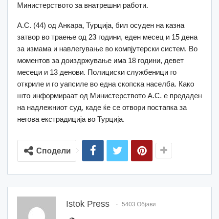
Министерството за внатрешни работи.
А.С. (44) од Анкара, Турција, бил осуден на казна
затвор во траење од 23 години, еден месец и 15 дена
за измама и навлегување во компјутерски систем. Во
моментов за доиздржување има 18 години, девет
месеци и 13 денови. Полициски службеници го
откриле и го уапсиле во една скопска населба. Како
што информираат од Министерството А.С. е предаден
на надлежниот суд, каде ќе се отвори постапка за
негова екстрадиција во Турција.
Сподели
Istok Press
5403 Објави