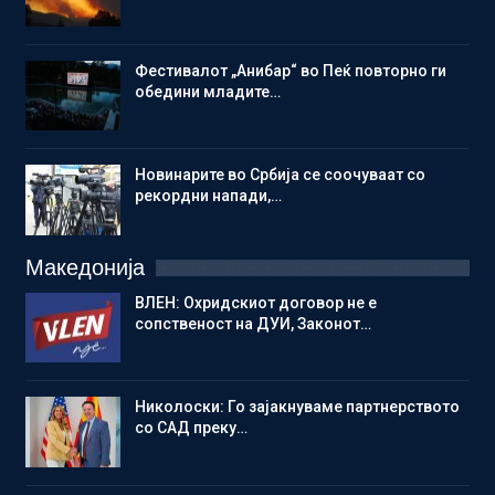
Фестивалот „Анибар“ во Пеќ повторно ги
обедини младите…
Новинарите во Србија се соочуваат со
рекордни напади,…
Македонија
ВЛЕН: Охридскиот договор не е
сопственост на ДУИ, Законот…
Николоски: Го зајакнуваме партнерството
со САД преку…