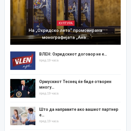
КУЛТУРА
На „Охридско лето“ промовирана
монографијата „Ана…
ВЛЕН: Охридскиот договор не е…
пред 19 часа
Ормускиот Теснец ќе биде отворен
многу…
пред 19 часа
Што да направите ако вашиот партнер
е…
пред 19 часа