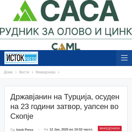
Дома
Вести
Македонија
Државјанин на Турција, осуден
на 23 години затвор, уапсен во
Скопје
МАКЕДОНИЈА
На
12 Јан, 2025 во 10:02 часот.
Од
Istok Press