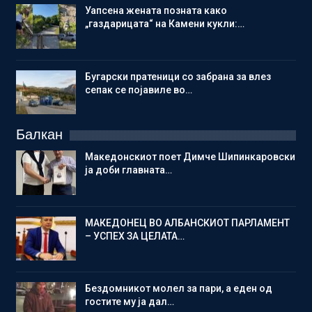
Уапсена жената позната како
„газдарицата“ на Камени кукли:…
Бугарски пратеници со забрана за влез
сепак се појавиле во…
Балкан
Македонскиот поет Димче Шипинкаровски
ја доби главната…
МАКЕДОНЕЦ ВО АЛБАНСКИОТ ПАРЛАМЕНТ
– УСПЕХ ЗА ЦЕЛАТА…
Бездомникот молел за пари, а еден од
гостите му ја дал…