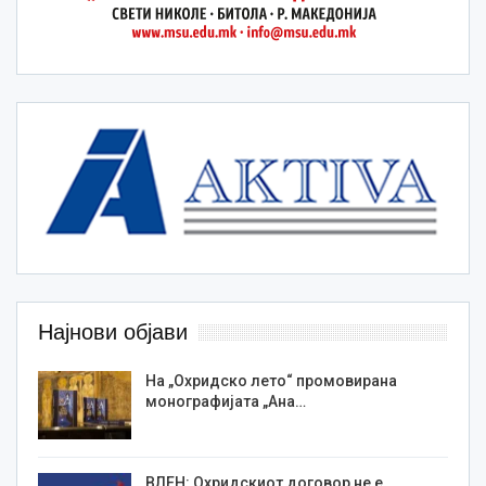
Најнови објави
На „Охридско лето“ промовирана
монографијата „Ана…
ВЛЕН: Охридскиот договор не е