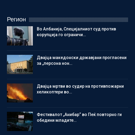
Регион
Во Албанија, Специјалниот суд против
корупција го ограничи…
Двајца македонски државјани прогласени
за „персона нон…
Двајца мртви во судир на противпожарни
хеликоптери во…
Фестивалот „Анибар“ во Пеќ повторно ги
обедини младите…