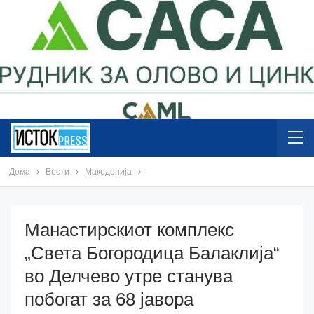
Дома
Вести
Македонија
Maнастирскиот комплекс
„Света Богородица Балаклија“
во Делчево утре станува
побогат за 68 јавора