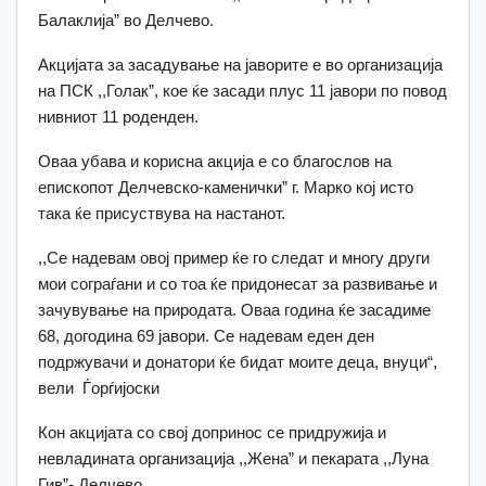
Балаклија” во Делчево.
Акцијата за засадување на јаворите е во организација
на ПСК ,,Голак”, кое ќе засади плус 11 јавори по повод
нивниот 11 роденден.
Оваа убава и корисна акција е со благослов на
епископот Делчевско-каменички” г. Марко кој исто
така ќе присуствува на настанот.
,,Се надевам овој пример ќе го следат и многу други
мои сограѓани и со тоа ќе придонесат за развивање и
зачувување на природата. Оваа година ќе засадиме
68, догодина 69 јавори. Се надевам еден ден
подржувачи и донатори ќе бидат моите деца, внуци“,
вели Ѓорѓијоски
Кон акцијата со свој допринос се придружија и
невладината организација ,,Жена” и пекарата ,,Луна
Гив”- Делчево