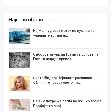
Најнови објави
Најмалку девет мртви во пукање во
училиште во Тајланд
Одборот за мир на Трамп за обнова на
Газа го издаде првиот…
(Фото/Видео) Нејзините раскошни
облини го тресат светот, а…
Не ви е потребна пегла во жешко време:
Пробајте го овој…