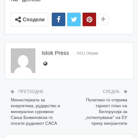
Сподели
Istok Press
5421 Објави
ПРЕТХОДНА
СЛЕДНА
Министерката за
Политико го открива
енергетика, рударство и
тајниот план на
минерални суровини
Белорусија за
Сања Божиновска го
„поткопување“ на ЕУ
посети рудникот САСА
преку мигрантите