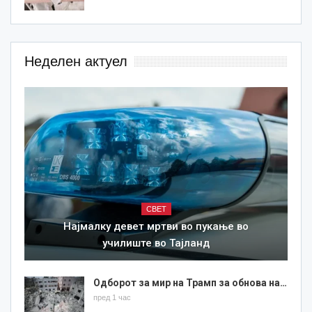
Неделен актуел
СВЕТ
Најмалку девет мртви во пукање во
училиште во Тајланд
Одборот за мир на Трамп за обнова на…
пред 1 час