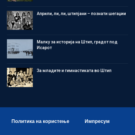
Aприли, ли, ли, штипјани – познати шегаџии
Малку за историја на Штип, градот под
Исарот
Зa младите и гимнастиката во Штип
Политика на користење
Импресум