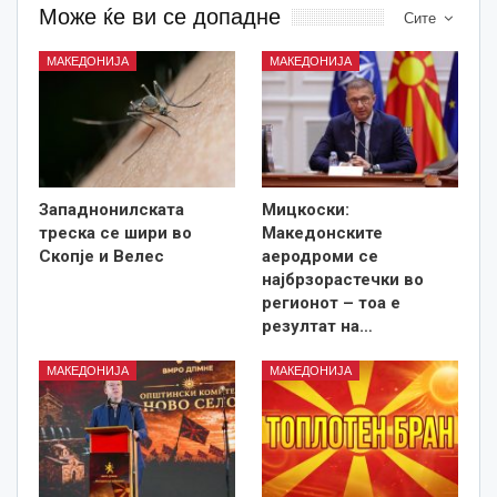
Може ќе ви се допадне
Сите
МАКЕДОНИЈА
МАКЕДОНИЈА
Западнонилската
Мицкоски:
треска се шири во
Македонските
Скопје и Велес
аеродроми се
најбрзорастечки во
регионот – тоа е
резултат на…
МАКЕДОНИЈА
МАКЕДОНИЈА