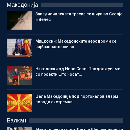
Македонија
Западнонилската треска се шири во Скопје
и Велес
Мицкоски: Македонските аеродроми се
најбрзорастечки во…
Николоски од Ново Село: Продолжуваме
со проекти што носат…
Цела Македонија под портокалов аларм
поради екстремни…
Балкан
Македонскиот поет Димче Шипинкаровски