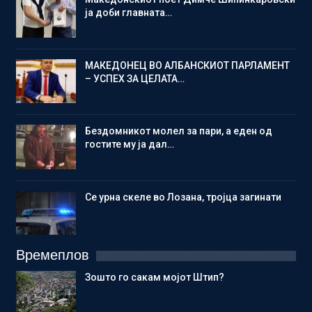
ја доби главната…
МАКЕДОНЕЦ ВО АЛБАНСКИОТ ПАРЛАМЕНТ
– УСПЕХ ЗА ЦЕЛАТА…
Бездомникот молел за пари, а еден од
гостите му ја дал…
Се урна скеле во Лозана, тројца загинати
Времеплов
Зошто го сакам мојот Штип?