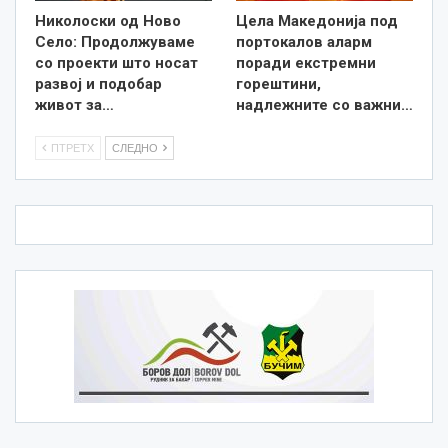
Николоски од Ново
Цела Македонија под
Село: Продолжуваме
портокалов аларм
со проекти што носат
поради екстремни
развој и подобар
горештини,
живот за…
надлежните со важни…
ПТРЕТХ
СЛЕДНО