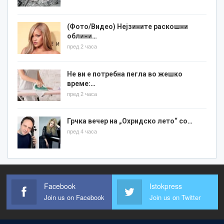
(Фото/Видео) Нејзините раскошни
облини…
пред 2 часа
Не ви е потребна пегла во жешко
време:…
пред 2 часа
Грчка вечер на „Охридско лето“ со…
пред 4 часа
Facebook
Istokpress
Join us on Facebook
Join us on Twitter