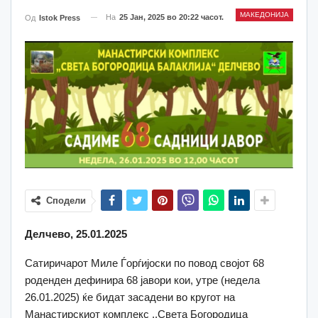
МАКЕДОНИЈА
На
25 Јан, 2025 во 20:22 часот.
Од
Istok Press
Сподели
Делчево, 25.01.2025
Сатиричарот Миле Ѓорѓијоски по повод својот 68
роденден дефинира 68 јавори кои, утре (недела
26.01.2025) ќе бидат засадени во кругот на
Манастирскиот комплекс ,,Света Богородица