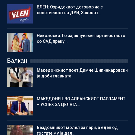
ВЛЕН: Охридскиот договор не е
сопственост на ДУИ, Законот…
Николоски: Го зајакнуваме партнерството
со САД преку…
Балкан
Македонскиот поет Димче Шипинкаровски
ја доби главната…
МАКЕДОНЕЦ ВО АЛБАНСКИОТ ПАРЛАМЕНТ
– УСПЕХ ЗА ЦЕЛАТА…
Бездомникот молел за пари, а еден од
гостите му ја дал…