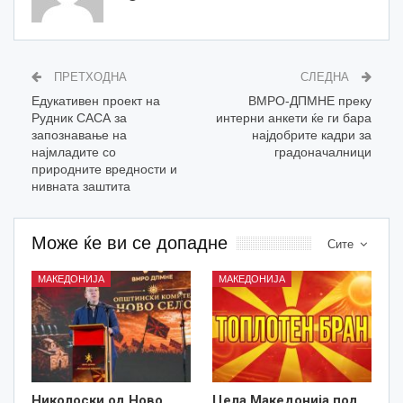
ПРЕТХОДНА
СЛЕДНА
Едукативен проект на
ВМРО-ДПМНЕ преку
Рудник САСА за
интерни анкети ќе ги бара
запознавање на
најдобрите кадри за
најмладите со
градоначалници
природните вредности и
нивната заштита
Може ќе ви се допадне
Сите
МАКЕДОНИЈА
МАКЕДОНИЈА
Николоски од Ново
Цела Македонија под