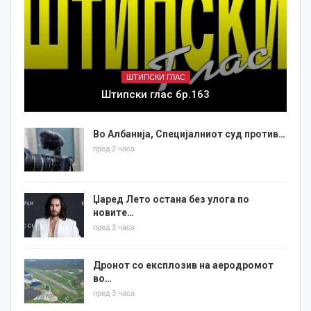
ШТИПСКИ ГЛАС
Штипски глас бр.163
Во Албанија, Специјалниот суд против…
пред 2 часа
Џаред Лето остана без улога по
новите…
пред 3 часа
Дронот со експлозив на аеродромот
во…
пред 3 часа