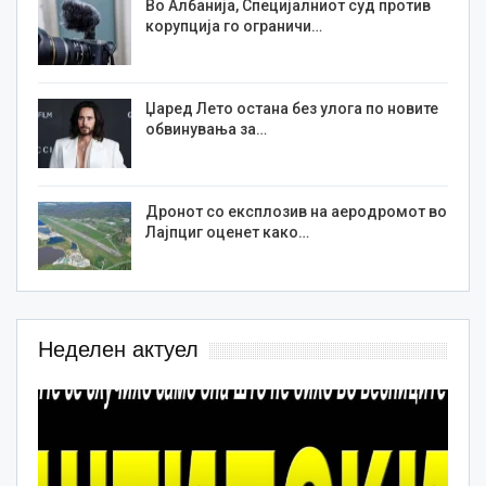
Во Албанија, Специјалниот суд против
корупција го ограничи…
Џаред Лето остана без улога по новите
обвинувања за…
Дронот со експлозив на аеродромот во
Лајпциг оценет како…
Неделен актуел