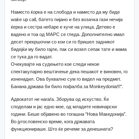
Наместо ќорка е на слобода и наместо да му биде
wake up call, батето пијано и без возачка гази нечија
ќерка и сестра небаре е куче на улица. Детево е
вадено и тоа од МАРС се гледа. Дополнително имал
десет прекршочни со кои си го бришел задникот
бидејќи му било гајле, пак си возел сепак тате и мама
се тука да го вадат.
Очекувајте на судењето кое следи некое
спектакуларно вештачење дека пешакот е виновен, го
изненадил. Ова буквално сум го видел на предмет.
Банана држава би било пофалба за Monkeydonia!!!“.
Адвокатот не нагаѓа. Зборува од искуство. Ќе
споделам и јас едно мое, од младите новинарски
години. Беше објавено во тогашна “Нова Македонија”.
Во југословенско време, кога државата
функционираше. Што ќе речеме за денешната?