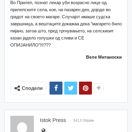
Во Прилеп, познат лекар уби возрасно лице од
прилепските села, кое, на пазарен ден, дојоде во
градот на своето магаре. Случајот имаше судска
завршница, а вештаците докажаа дека “магарето било
пијано, затоа што, пред тргнувањето, на селскиоит
казан јадело голушки од сливи и СЕ
ОПИЈАНИЛО”!!!???
Веле Митаноски
Сподели
Istok Press
5413 Објави