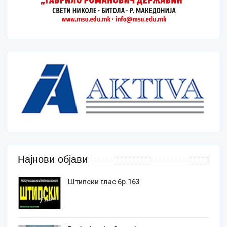
Најнови објави
Штипски глас бр.163