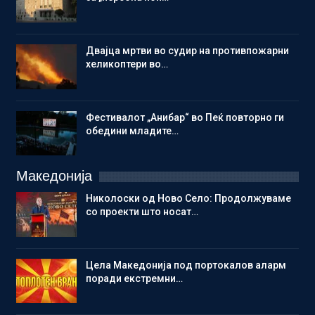
Двајца мртви во судир на противпожарни
хеликоптери во…
Фестивалот „Анибар“ во Пеќ повторно ги
обедини младите…
Македонија
Николоски од Ново Село: Продолжуваме
со проекти што носат…
Цела Македонија под портокалов аларм
поради екстремни…