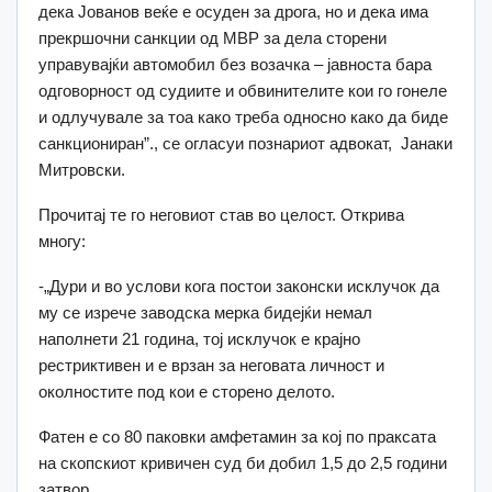
дека Јованов веќе е осуден за дрога, но и дека има
прекршочни санкции од МВР за дела сторени
управувајќи автомобил без возачка – јавноста бара
одговорност од судиите и обвинителите кои го гонеле
и одлучувале за тоа како треба односно како да биде
санкциониран”., се огласуи познариот адвокат, Јанаки
Митровски.
Прочитај те го неговиот став во целост. Открива
многу:
-„Дури и во услови кога постои законски исклучок да
му се изрече заводска мерка бидејќи немал
наполнети 21 година, тој исклучок е крајно
рестриктивен и е врзан за неговата личност и
околностите под кои е сторено делото.
Фатен е со 80 паковки амфетамин за кој по праксата
на скопскиот кривичен суд би добил 1,5 до 2,5 години
затвор.