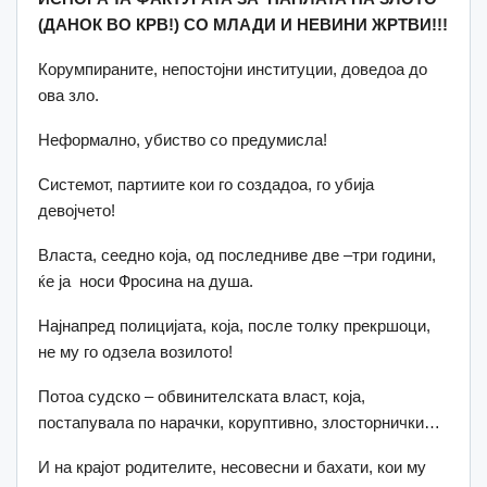
(ДАНОК ВО КРВ!)
СО МЛАДИ И НЕВИНИ ЖРТВИ!!!
Корумпираните, непостојни институции, доведоа до
ова зло.
Неформално, убиство со предумисла!
Системот, партиите кои го создадоа, го убија
девојчето!
Власта, сеедно која, од последниве две –три години,
ќе ја носи Фросина на душа.
Најнапред полицијата, која, после толку прекршоци,
не му го одзела возилото!
Потоа судско – обвинителската власт, која,
постапувала по нарачки, коруптивно, злосторнички…
И на крајот родителите, несовесни и бахати, кои му