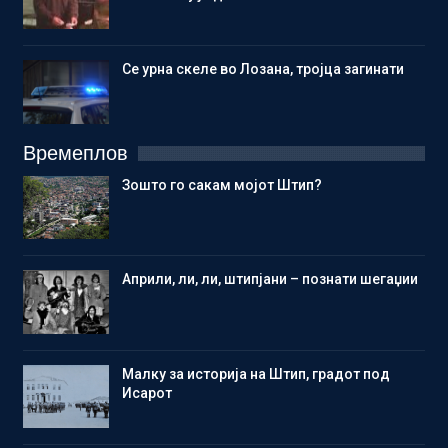
Се урна скеле во Лозана, тројца загинати
Времеплов
Зошто го сакам мојот Штип?
Aприли, ли, ли, штипјани – познати шегаџии
Малку за историја на Штип, градот под
Исарот