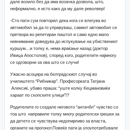
дале возило без да има возачка дозвола, што,
неформално, е исто како да му дале револвер!
-Сто пати сум повторил дека кога се влегува во
автомобил за да го управуваш, самиот автомобил се
претвора во репетиран пиштол и само едно мало
невнимание доведува до испукување на убиствениот
куршум…и толку е, нема враќање назад (доктор
Ивица Апостолов), според кого, родителите најмногу
се одговорни за ова што се случи!
Ужасно асоцира на белградскиот случај во
училиштето “Рибникар”. Професорката Татјана
Алексиќ, убаво праша: “уште колку Кецмановиќи
хараат по скопските улици”!?
Родителите го создале неговото “антачбл” чувство со
тоа што направиле толку многу родителски грешки за
да детето се чувствува недопирливо за власта,
органите на прогонот.Повеќе пати ја злоупотребувале