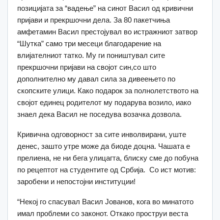
позицијата за “вадење” на синот Васил од кривични
пријави и прекршочни дела. За 80 пакетчиња
амфетамин Васил престојувал во истражниот затвор
“Шутка” само три месеци благодарение на
влијателниот татко. Му ги поништувал сите
прекршочни пријави на својот син,со што
дополнително му давал сила за дивеењето по
скопските улици. Како подарок за полнолетството на
својот единец родителот му подарува возило, иако
знаел дека Васил не поседува возачка дозвола.
Кривична одговорност за сите инволвирани, уште
денес, зашто утре може да биоде доцна. Чашата е
прелиена, не ни бега улицагта, блиску сме до побуна
по рецептот на студентите од Србија. Со ист мотив:
заробени и непостојни институции!
“Некој го спасувал Васил Јованов, кога во минатото
имал проблеми со законот. Откако проструи веста