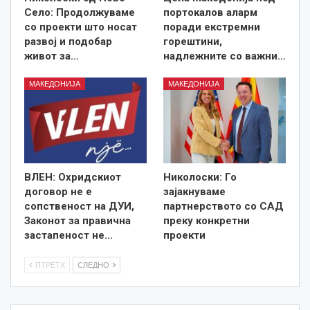
Село: Продолжуваме
портокалов аларм
со проекти што носат
поради екстремни
развој и подобар
горештини,
живот за…
надлежните со важни…
МАКЕДОНИЈА
МАКЕДОНИЈА
ВЛЕН: Охридскиот
Николоски: Го
договор не е
зајакнуваме
сопственост на ДУИ,
партнерството со САД
Законот за правична
преку конкретни
застапеност не…
проекти
ПТРЕТХ
СЛЕДНО