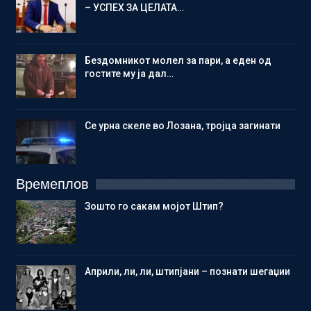
– УСПЕХ ЗА ЦЕЛАТА…
Бездомникот молел за пари, а еден од
гостите му ја дал…
Се урна скеле во Лозана, тројца загинати
Времеплов
Зошто го сакам мојот Штип?
Aприли, ли, ли, штипјани – познати шегаџии