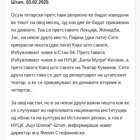
Штип, 03.02.2025
Осум тетарски претстави репризно ќе бидат изведени
во текот на овој месец, од кои две ќе бидат прикажани
по двапати. Тоа се претставите Лекција, Женидба,
Јас, на некое друго место, Пијани (два пати) Сите
прекрасни нешта (два пати) Како што сакате,
Избувливиот човек и Стан 54. Претставата
Избувливиот човек е на НУЦК „Бели Мугри“-Кочани, а
претставата Како што сакате на Театар Куманов. Сите
други претстави се дел од репертоарот на штипскиот
театар, а ќе се прикажуваат во деновите вторник и
четврток..
За овој настан, но и за некои други важни нешта кои ќе
се случуваат во најголемата национална институција
од областа на култура во Источниот регион, а тоа е
НУЦК „Ацо Шопов“-Штип, информираше новит
директор м-р Филип Стефановски.