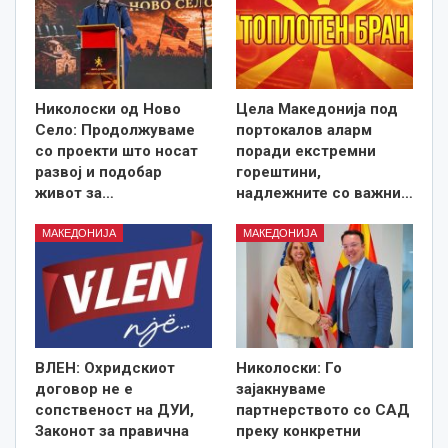
Николоски од Ново
Цела Македонија под
Село: Продолжуваме
портокалов аларм
со проекти што носат
поради екстремни
развој и подобар
горештини,
живот за…
надлежните со важни…
МАКЕДОНИЈА
МАКЕДОНИЈА
ВЛЕН: Охридскиот
Николоски: Го
договор не е
зајакнуваме
сопственост на ДУИ,
партнерството со САД
Законот за правична
преку конкретни