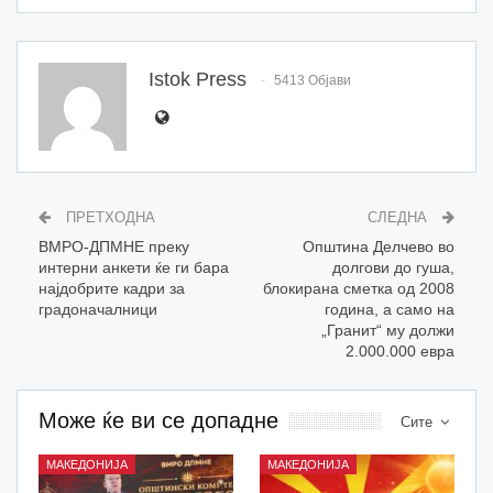
Istok Press
5413 Објави
ПРЕТХОДНА
СЛЕДНА
ВМРО-ДПМНЕ преку
Општина Делчево во
интерни анкети ќе ги бара
долгови до гуша,
најдобрите кадри за
блокирана сметка од 2008
градоначалници
година, а само на
„Гранит“ му должи
2.000.000 евра
Може ќе ви се допадне
Сите
МАКЕДОНИЈА
МАКЕДОНИЈА