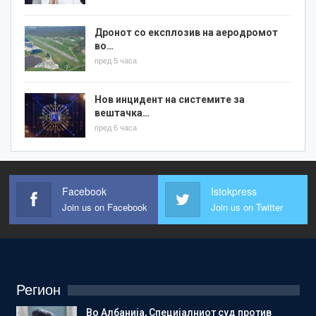
Дронот со експлозив на аеродромот
во…
пред 5 часа
Нов инцидент на системите за
вештачка…
пред 6 часа
Facebook
Istokpress
Join us on Facebook
Join us on Twitter
Регион
Во Албанија, Специјалниот суд против