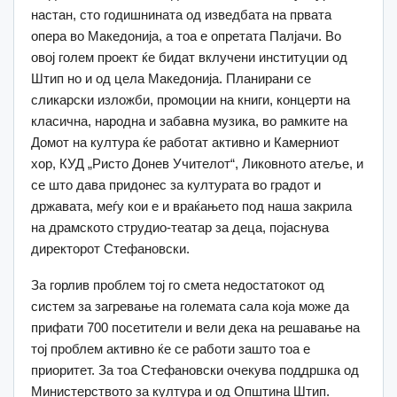
настан, сто годишнината од изведбата на првата
опера во Македонија, а тоа е опретата Палјачи. Во
овој голем проект ќе бидат вклучени институции од
Штип но и од цела Македонија. Планирани се
сликарски изложби, промоции на книги, концерти на
класична, народна и забавна музика, во рамките на
Домот на култура ќе работат активно и Камерниот
хор, КУД „Ристо Донев Учителот“, Ликовното атеље, и
се што дава придонес за културата во градот и
државата, меѓу кои е и враќањето под наша закрила
на драмското струдио-театар за деца, појаснува
директорот Стефановски.
За горлив проблем тој го смета недостатокот од
систем за загревање на големата сала која може да
прифати 700 посетители и вели дека на решавање на
тој проблем активно ќе се работи зашто тоа е
приоритет. За тоа Стефановски очекува поддршка од
Министерството за култура и од Општина Штип.