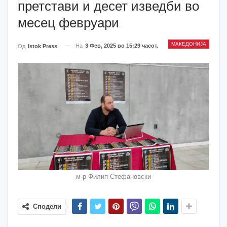
претстави и десет изведби во
месец февруари
МАКЕДОНИЈА
На
3 Фев, 2025 во 15:29 часот.
Од
Istok Press
м-р Филип Стефановски
Сподели