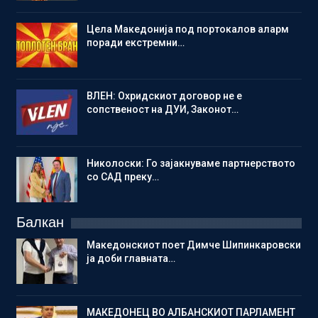
Цела Македонија под портокалов аларм
поради екстремни…
ВЛЕН: Охридскиот договор не е
сопственост на ДУИ, Законот…
Николоски: Го зајакнуваме партнерството
со САД преку…
Балкан
Македонскиот поет Димче Шипинкаровски
ја доби главната…
МАКЕДОНЕЦ ВО АЛБАНСКИОТ ПАРЛАМЕНТ