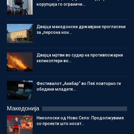
корупција го ограничи…
Двајца македонски државјани прогласени
за „персона нон…
Двајца мртви во судир на противпожарни
хеликоптери во…
Фестивалот „Анибар“ во Пеќ повторно ги
обедини младите…
Македонија
Николоски од Ново Село: Продолжуваме
со проекти што носат…