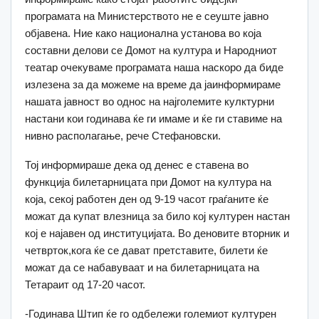
програмата на Министерството не е сеуште јавно
објавена. Ние како национална установа во која
составни делови се Домот на култура и Народниот
театар очекуваме програмата наша наскоро да биде
излезена за да можеме на време да јаинформираме
нашата јавност во однос на најголемите кулктурни
настани кои годинава ќе ги имаме и ќе ги ставиме на
нивно располагање, рече Стефановски.
Тој информираше дека од денес е ставена во
функција билетарницата при Домот на култура на
која, секој работен ден од 9-19 часот граѓаните ќе
можат да купат влезница за било кој културен настан
кој е најавен од институцијата. Во деновите вторник и
четврток,кога ќе се дават претставите, билети ќе
можат да се набавуваат и на билетарницата на
Тетараит од 17-20 часот.
-Годинава Штип ќе го одбележи големиот културен