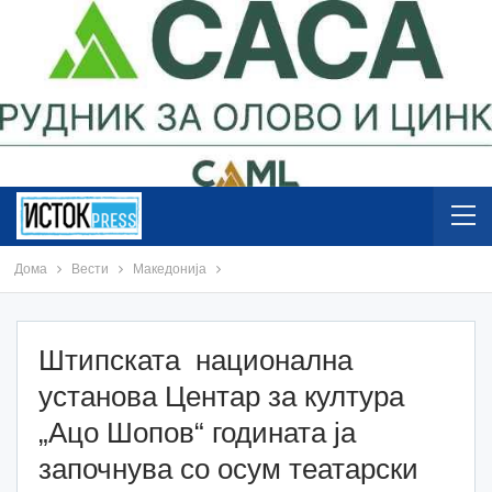
Дома
Вести
Македонија
Штипската национална
установа Центар за култура
„Ацо Шопов“ годината ја
започнува со осум театарски