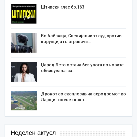
Штипски глас бр.163
Во Албанија, Специјалниот суд против
корупција го ограничи…
Џаред Лето остана без улога по новите
обвинувања за…
Дронот со експлозив на аеродромот во
Лајпциг оценет како…
Неделен актуел