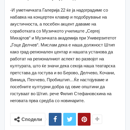
-И уметничката Галерија 22 ќе ја надоградиме со
набавка на концертен клавир и подобрување на
акустичноста, а посебен акцент даваме на
соработката со Музичкото училиште „Сергеј
Михајлов“ и Музичката академија при Универзитетот
„Гоце Делчев“. Мислам дека е наша должност Штип
како град-регионален центар и нашата установа да
работат на регионалниот аспект во развојот на
културата, што ќе значи дека секоја наша театарска
претстава да гостува и во Берово, Делчево, Кочани,
Виница, Пехчево, Пробиштип…Ќе настојуваме и
посебните културни добра од овие општини да
гостуваат во Штип. рече Филип Стефановскина на
неговата прва средба со новинарите.
Сподели