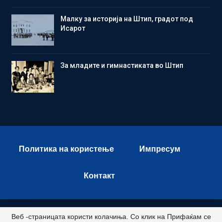
Малку за историја на Штип, градот под
Исарот
Зa младите и гимнастиката во Штип
Политика на користење
Импресум
Контакт
Веб -страницата користи колачиња. Со клик на Прифаќам се
© 2026 - Istok Press. All Rights Reserved.