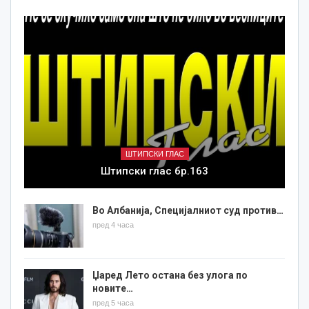
ШТИПСКИ ГЛАС
Штипски глас бр.163
Во Албанија, Специјалниот суд против…
пред 4 часа
Џаред Лето остана без улога по
новите…
пред 5 часа