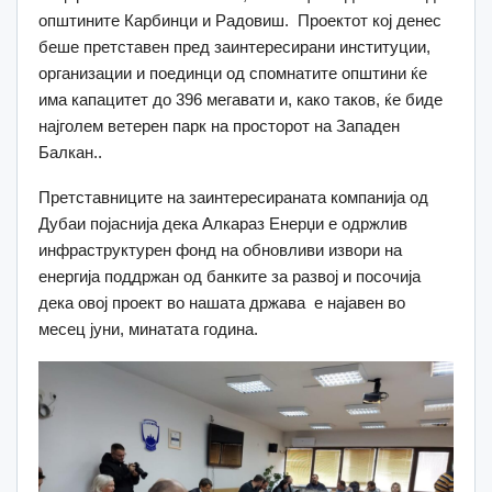
општините Карбинци и Радовиш. Проектот кој денес
беше претставен пред заинтересирани институции,
организации и поединци од спомнатите општини ќе
има капацитет до 396 мегавати и, како таков, ќе биде
најголем ветерен парк на просторот на Западен
Балкан..
Претставниците на заинтересираната компанија од
Дубаи појаснија дека Алкараз Енерџи е одржлив
инфраструктурен фонд на обновливи извори на
енергија поддржан од банките за развој и посочија
дека овој проект во нашата држава e најавен во
месец јуни, минатата година.