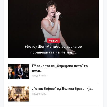
ЖИВОТ
(Фото) Шон Мендес во врска со
поранешната на Нејмар:…
ЕУ вечерта на „Охридско лето“ го
носи…
пред 9 часа
„Готик Војсис“ од Велика Британија…
пред 9 часа