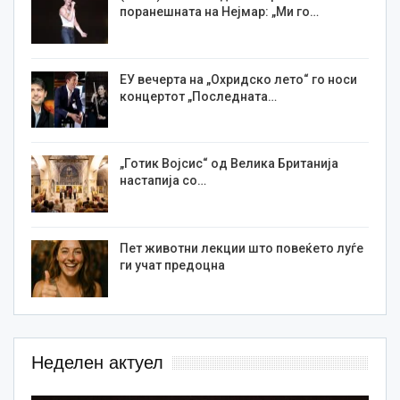
поранешната на Нејмар: „Ми го…
ЕУ вечерта на „Охридско лето“ го носи
концертот „Последната…
„Готик Војсис“ од Велика Британија
настапија со…
Пет животни лекции што повеќето луѓе
ги учат предоцна
Неделен актуел