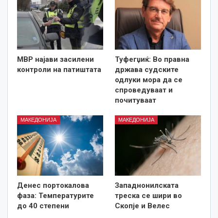
МВР најави засилени
Туфегџиќ: Во правна
контроли на патиштата
држава судските
одлуки мора да се
спроведуваат и
почитуваат
МАКЕДОНИЈА
МАКЕДОНИЈА
Денес портокалова
Западнонилската
фаза: Температурите
треска се шири во
до 40 степени
Скопје и Велес