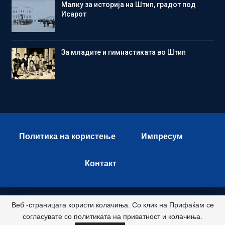
Малку за историја на Штип, градот под
Исарот
Зa младите и гимнастиката во Штип
Политика на користење
Импресум
Контакт
Веб -страницата користи колачиња. Со клик на Прифаќам се
© 2026 - Istok Press. All Rights Reserved.
согласувате со политиката на приватност и колачиња.
Развиено и хостирано од