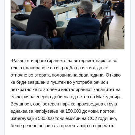
-Развојот и проектирањето на ветерниот парк се во
тек, а планирано е со изградба на истиот да се
отпочне во втората половина на оваа година. Откако
ќе биде завршен и пуштен во употреба речиси
петкратно ќе го зголеми инсталираниот капацитет на
електрична енерија добиена од ветер во Македонија.
Всушност, овој ветерен парк ќе произведува струја
еднаква за напојување на 150.000 домови, притоа
избегнувајќи 980.000 тони емисии на CO2 годишно,
беше речено во јавната презентација на проектот.