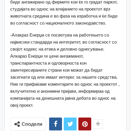
биде ангажирано од фирмите кои ќе го градат паркот,
студијата во однос на влијанието на проектот врз
животната средина е во фаза на изработка и ќе биде
во согласност со националното законодавство.
-Алакраз Енерџи се посветува на работењето со
највисоки стандарди на интегритет, во согласност со
својот кодекс на етика и деловно однесување.
Алкараз Енерџи ги цени ангажманот,
транспарантноста и одговорноста кон
заинтересираните страни кои можат да бидат
засегнати од или имаат интерес за нашите средства.
Ние ги прифаќаме коментарите во однос на проектот ,
вклучително и анонимни пријави, информираа од
компанијата на денешната јавна дебата во однос на
овој проект.
Сподели