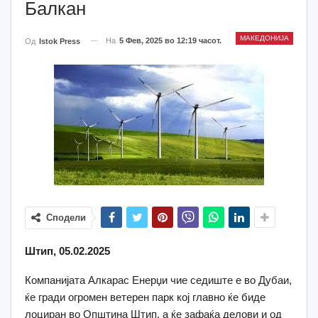
Балкан
МАКЕДОНИЈА
На
5 Фев, 2025 во 12:19 часот.
Од
Istok Press
Сподели
Штип, 05.02.2025
Компанијата Алкарас Енерџи чие седиште е во Дубаи,
ќе гради огромен ветерен парк кој главно ќе биде
лоциран во Општина Штип, а ќе зафаќа делови и од