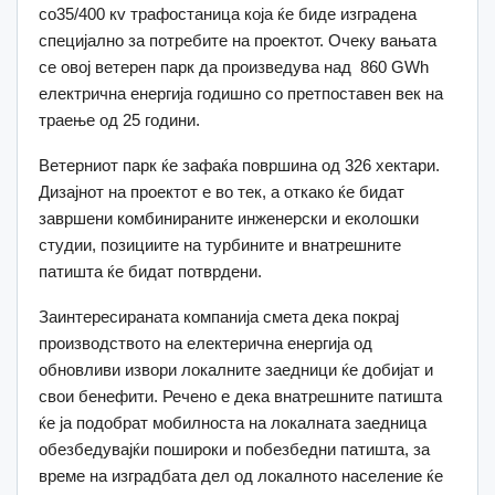
со35/400 кv трафостаница која ќе биде изградена
специјално за потребите на проектот. Очеку вањата
се овој ветерен парк да произведува над 860 GWh
електрична енергија годишно со претпоставен век на
траење од 25 години.
Ветерниот парк ќе зафаќа површина од 326 хектари.
Дизајнот на проектот е во тек, а откако ќе бидат
завршени комбинираните инженерски и еколошки
студии, позициите на турбините и внатрешните
патишта ќе бидат потврдени.
Заинтересираната компанија смета дека покрај
производството на електерична енергија од
обновливи извори локалните заедници ќе добијат и
свои бенефити. Речено е дека внатрешните патишта
ќе ја подобрат мобилноста на локалната заедница
обезбедувајќи пошироки и побезбедни патишта, за
време на изградбата дел од локалното население ќе