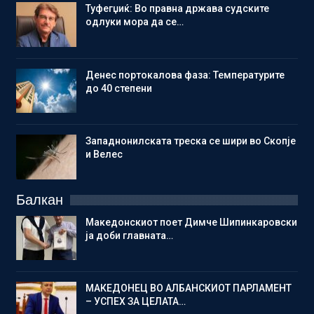
Туфегџиќ: Во правна држава судските
одлуки мора да се…
Денес портокалова фаза: Температурите
до 40 степени
Западнонилската треска се шири во Скопје
и Велес
Балкан
Македонскиот поет Димче Шипинкаровски
ја доби главната…
МАКЕДОНЕЦ ВО АЛБАНСКИОТ ПАРЛАМЕНТ
– УСПЕХ ЗА ЦЕЛАТА…