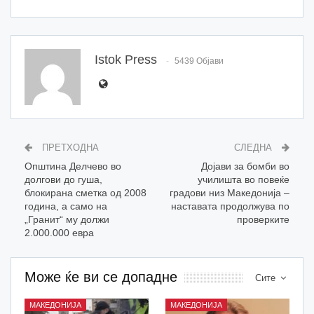
Istok Press
5439 Објави
ПРЕТХОДНА
СЛЕДНА
Општина Делчево во
Дојави за бомби во
долгови до гуша,
училишта во повеќе
блокирана сметка од 2008
градови низ Македонија –
година, а само на
наставата продолжува по
„Гранит“ му должи
проверките
2.000.000 евра
Може ќе ви се допадне
Сите
МАКЕДОНИЈА
МАКЕДОНИЈА