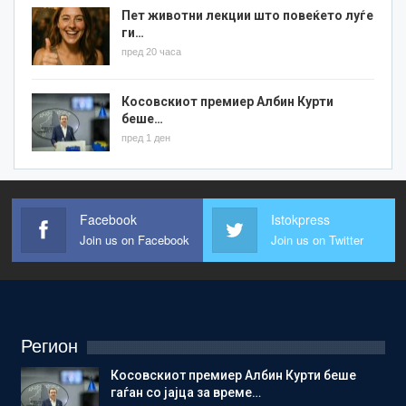
Пет животни лекции што повеќето луѓе
ги…
пред 20 часа
Косовскиот премиер Албин Курти
беше…
пред 1 ден
Facebook
Istokpress
Join us on Facebook
Join us on Twitter
Регион
Косовскиот премиер Албин Курти беше
гаѓан со јајца за време…