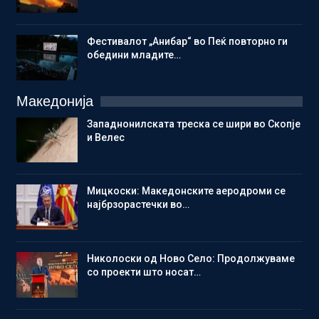
Фестивалот „Анибар“ во Пеќ повторно ги
обедини младите…
Македонија
Западнонилската треска се шири во Скопје
и Велес
Мицкоски: Македонските аеродроми се
најбрзорастечки во…
Николоски од Ново Село: Продолжуваме
со проекти што носат…