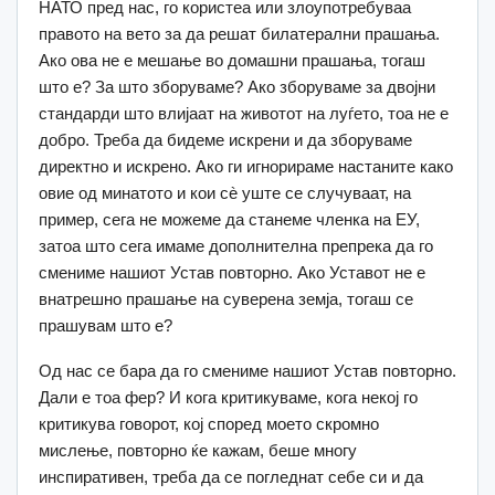
НАТО пред нас, го користеа или злоупотребуваа
правото на вето за да решат билатерални прашања.
Ако ова не е мешање во домашни прашања, тогаш
што е? За што зборуваме? Ако зборуваме за двојни
стандарди што влијаат на животот на луѓето, тоа не е
добро. Треба да бидеме искрени и да зборуваме
директно и искрено. Ако ги игнорираме настаните како
овие од минатото и кои сè уште се случуваат, на
пример, сега не можеме да станеме членка на ЕУ,
затоа што сега имаме дополнителна препрека да го
смениме нашиот Устав повторно. Ако Уставот не е
внатрешно прашање на суверена земја, тогаш се
прашувам што е?
Од нас се бара да го смениме нашиот Устав повторно.
Дали е тоа фер? И кога критикуваме, кога некој го
критикува говорот, кој според моето скромно
мислење, повторно ќе кажам, беше многу
инспиративен, треба да се погледнат себе си и да