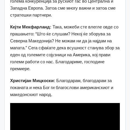
голема конкуренција за рускиот гас во Централна и
Западна Европа. Затоа сме многу важни и затоа сме
стратешки партнери.
Кејти Мекфарланд:
Така, можеби сте влегле овде со
прашањето: “Што ќе слушам? Некој ќе зборува за
Северна Македонија? Не можам ни да ја најдам на
мапата.” Сега сфаќате дека всушност станува збор за
еден од големите сојузници на Америка, кој прави
големи работи со нас. Благодариме, господине
премиере.
Христијан Мицкоски:
Благодарам, благодарам за
поканата и нека Бог ги благослови американскиот и
македонскиот народ.