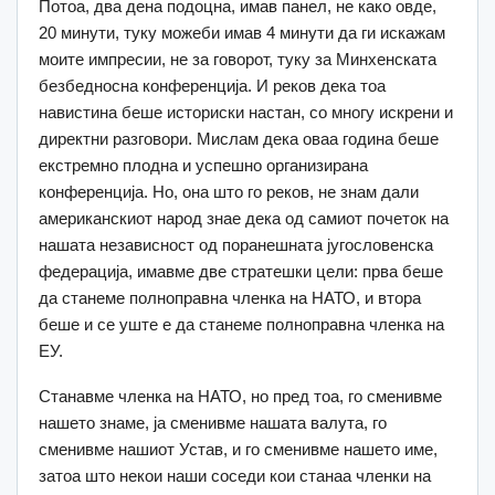
Потоа, два дена подоцна, имав панел, не како овде,
20 минути, туку можеби имав 4 минути да ги искажам
моите импресии, не за говорот, туку за Минхенската
безбедносна конференција. И реков дека тоа
навистина беше историски настан, со многу искрени и
директни разговори. Мислам дека оваа година беше
екстремно плодна и успешно организирана
конференција. Но, она што го реков, не знам дали
американскиот народ знае дека од самиот почеток на
нашата независност од поранешната југословенска
федерација, имавме две стратешки цели: прва беше
да станеме полноправна членка на НАТО, и втора
беше и се уште е да станеме полноправна членка на
ЕУ.
Станавме членка на НАТО, но пред тоа, го сменивме
нашето знаме, ја сменивме нашата валута, го
сменивме нашиот Устав, и го сменивме нашето име,
затоа што некои наши соседи кои станаа членки на