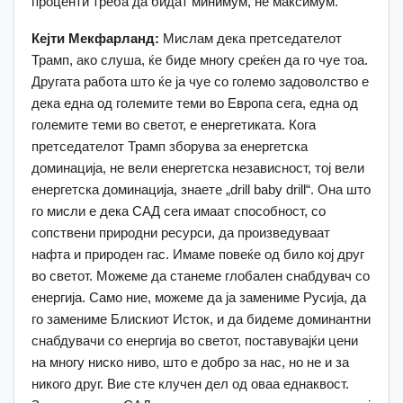
проценти треба да бидат минимум, не максимум.
Кејти Мекфарланд:
Мислам дека претседателот
Трамп, ако слуша, ќе биде многу среќен да го чуе тоа.
Другата работа што ќе ја чуе со големо задоволство е
дека една од големите теми во Европа сега, една од
големите теми во светот, е енергетиката. Кога
претседателот Трамп зборува за енергетска
доминација, не вели енергетска независност, тој вели
енергетска доминација, знаете „drill baby drill“. Она што
го мисли е дека САД сега имаат способност, со
сопствени природни ресурси, да произведуваат
нафта и природен гас. Имаме повеќе од било кој друг
во светот. Можеме да станеме глобален снабдувач со
енергија. Само ние, можеме да ја замениме Русија, да
го замениме Блискиот Исток, и да бидеме доминантни
снабдувачи со енергија во светот, поставувајќи цени
на многу ниско ниво, што е добро за нас, но не и за
никого друг. Вие сте клучен дел од оваа еднаквост.