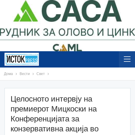
Дома
Вести
Свет
Целосното интервју на
премиeрот Мицкоски на
Конференцијата за
конзервативна акција во