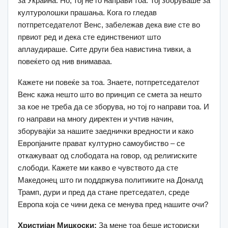
за Украина. Но, тој не го направи тоа. Тој зборуваше за
културолошки прашања. Кога го гледав
потпретседателот Венс, забележав дека вие сте во
првиот ред и дека сте единствениот што
аплаудираше. Сите други беа навистина тивки, а
повеќето од нив внимаваа.
Кажете ни повеќе за тоа. Знаете, потпретседателот
Венс кажа нешто што во принцип се смета за нешто
за кое не треба да се зборува, но тој го направи тоа. И
го направи на многу директен и учтив начин,
зборувајќи за нашите заеднички вредности и како
Европјаните прават културно самоубиство – се
откажуваат од слободата на говор, од религиските
слободи. Кажете ми какво е чувството да сте
Македонец што ги поддржува политиките на Доналд
Трамп, дури и пред да стане претседател, среде
Европа која се чини дека се менува пред нашите очи?
Христијан Мицкоски:
За мене тоа беше историски