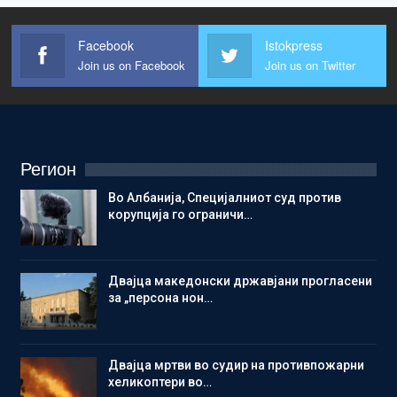
Facebook
Istokpress
Join us on Facebook
Join us on Twitter
Регион
Во Албанија, Специјалниот суд против
корупција го ограничи…
Двајца македонски државјани прогласени
за „персона нон…
Двајца мртви во судир на противпожарни
хеликоптери во…