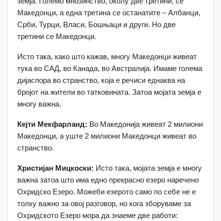
земја. Големо мнозинство, околу две третини, се
Македонци, а една третина се останатите – Албанци,
Срби, Турци, Власи, Бошњаци и други. Но две
третини се Македонци.
Исто така, како што кажав, многу Македонци живеат
тука во САД, во Канада, во Австралија. Имаме голема
дијаспора во странство, која е речиси еднаква на
бројот на жители во татковината. Затоа мојата земја е
многу важна.
Кејти Мекфарланд:
Во Македонија живеат 2 милиони
Македонци, а уште 2 милиони Македонци живеат во
странство.
Христијан Мицкоски:
Исто така, мојата земја е многу
важна затоа што има едно прекрасно езеро наречено
Охридско Езеро. Можеби езерото само по себе не е
толку важно за овој разговор, но кога зборуваме за
Охридското Езеро мора да знаеме две работи: