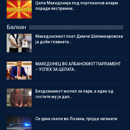
Цела Македонија под портокалов аларм
поради екстремни…
Балкан
Македонскиот поет Димче Шипинкаровски
ја доби главната…
МАКЕДОНЕЦ ВО АЛБАНСКИОТ ПАРЛАМЕНТ
– УСПЕХ ЗА ЦЕЛАТА…
Бездомникот молел за пари, а еден од
гостите му ја дал…
Се урна скеле во Лозана, тројца загинати