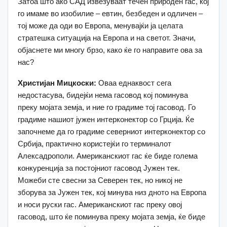
Затоа што ако САД извезуваат течен природен гас, кој
го имаме во изобилие – евтин, безбеден и одличен –
тој може да оди во Европа, менувајќи ја целата
стратешка ситуација на Европа и на светот. Значи,
објаснете ми многу брзо, како ќе го направите ова за
нас?
Христијан Мицкоски:
Оваа еднаквост сега
недостасува, бидејќи нема гасовод кој поминува
преку мојата земја, и ние го градиме тој гасовод. Го
градиме нашиот јужен интерконектор со Грција. Ќе
започнеме да го градиме северниот интерконектор со
Србија, практично користејќи го терминалот
Алексадрополи. Американскиот гас ќе биде голема
конкуренција за постојниот гасовод Јужен тек.
Можеби сте свесни за Северен тек, но никој не
зборува за Јужен тек, кој минува низ дното на Европа
и носи руски гас. Американскиот гас преку овој
гасовод, што ќе поминува преку мојата земја, ќе биде