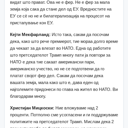
видат што прават. Ова не е фер. Не е фер за мала
земја која сака да стане дел од ЕУ. Вредностите на
ЕУ се сè но не и билатерализација на процесот на
пристапување кон ЕУ.
Кејти Мекфарланд:
Исто така, сакам да посочам
дека, како што рече премиерот, тие мораа долго време
да чекаат за да влезат во НАТО. Една од работите
што претседателот Трамп многу пати ја повтори за
НАТО е дека тие сакаат американски пари,
американско учество, но не се подготвени да го
платат својот фер дел. Сакам да посочам дека
вашата земја, мала како што е, дава еден од
најголемите придонеси по глава на жител во НАТО. Ви
благодарам многу.
Христијан Мицкоски:
Ние вложуваме над 2
проценти. Потполно сме усогласени и ги поддржуваме
политиките на претседателот Трамп. Мислам дека 2