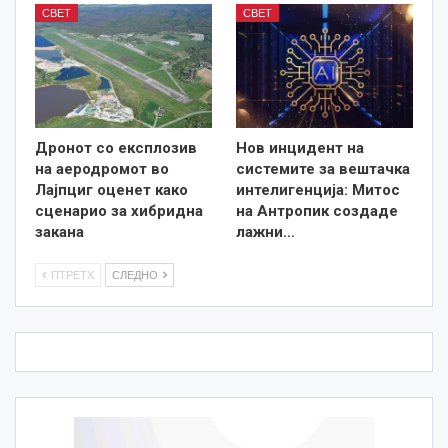
СВЕТ
СВЕТ
Дронот со експлозив
Нов инцидент на
на аеродромот во
системите за вештачка
Лајпциг оценет како
интелигенција: Митос
сценарио за хибридна
на Антропик создаде
закана
лажни…
ПТРЕТХ
СЛЕДНО