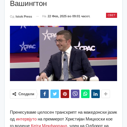
Вашингтон
СВЕТ
На
22 Фев, 2025 во 09:01 часот.
Од
Istok Press
Сподели
Пренесуваме целосен транскрипт на македонски јазик
од
интервјуто
на премиерот Христијан Мицкоски кое
го водеше
Кејти Мекфарланд
, член на Одборот на