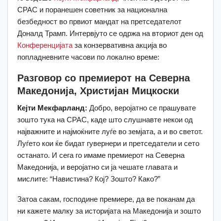
CPAC и поранешен советник за национална
безбедност во првиот мандат на претседателот
Доналд Трамп. Интервјуто се одржа на вториот ден од
Конференцијата
за конзервативна акција во
попладневните часови по локално време:
Разговор со премиерот на Северна
Македонија, Христијан Мицкоски
Кејти Мекфарланд:
Добро, веројатно се прашувате
зошто тука на CPAC, каде што слушнавте некои од
најважните и најмоќните луѓе во земјата, а и во светот.
Луѓето кои ќе бидат гувернери и претседатели и сето
останато. И сега го имаме премиерот на Северна
Македонија, и веројатно си ја чешате главата и
мислите: “Навистина? Кој? Зошто? Како?”
Затоа сакам, господине премиере, да ве поканам да
ни кажете малку за историјата на Македонија и зошто