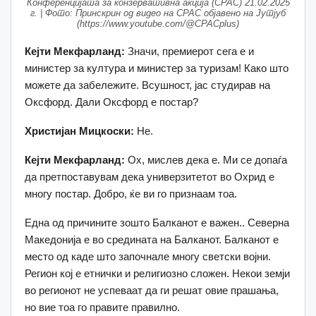
Конференцијата за конзервативна акција (CPAC) 21.02.2025
г. | Фото: Принскрин од видео на CPAC објавено на Јутјуб
(https://www.youtube.com/@CPACplus)
Кејти Мекфарланд:
Значи, премиерот сега е и
министер за култура и министер за туризам! Како што
можете да забележите. Всушност, јас студирав на
Оксфорд. Дали Оксфорд е постар?
Христијан Мицкоски:
Не.
Кејти Мекфарланд:
Ох, мислев дека е. Ми се допаѓа
да претпоставувам дека универзитетот во Охрид е
многу постар. Добро, ќе ви го признаам тоа.
Една од причините зошто Балканот е важен.. Северна
Македонија е во средината на Балканот. Балканот е
место од каде што започнале многу светски војни.
Регион кој е етнички и религиозно сложен. Некои земји
во регионот не успеваат да ги решат овие прашања,
но вие тоа го правите правилно.