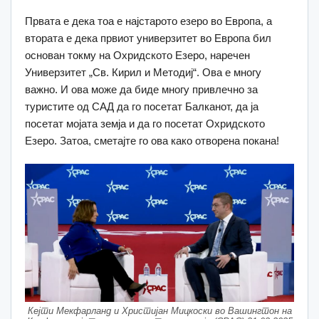
Првата е дека тоа е најстарото езеро во Европа, а
втората е дека првиот универзитет во Европа бил
основан токму на Охридското Езеро, наречен
Универзитет „Св. Кирил и Методиј“. Ова е многу
важно. И ова може да биде многу привлечно за
туристите од САД да го посетат Балканот, да ја
посетат мојата земја и да го посетат Охридското
Езеро. Затоа, сметајте го ова како отворена покана!
Кејти Мекфарланд и Христијан Мицкоски во Вашингтон на