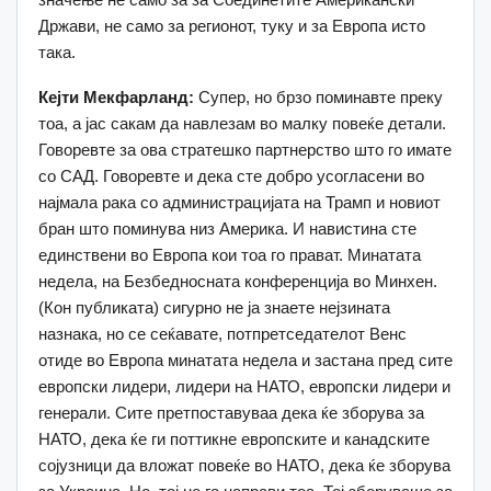
Држави, не само за регионот, туку и за Европа исто
така.
Кејти Мекфарланд:
Супер, но брзо поминавте преку
тоа, а јас сакам да навлезам во малку повеќе детали.
Говоревте за ова стратешко партнерство што го имате
со САД. Говоревте и дека сте добро усогласени во
најмала рака со администрацијата на Трамп и новиот
бран што поминува низ Америка. И навистина сте
единствени во Европа кои тоа го прават. Минатата
недела, на Безбедносната конференција во Минхен.
(Кон публиката) сигурно не ја знаете нејзината
назнака, но се сеќавате, потпретседателот Венс
отиде во Европа минатата недела и застана пред сите
европски лидери, лидери на НАТО, европски лидери и
генерали. Сите претпоставуваа дека ќе зборува за
НАТО, дека ќе ги поттикне европските и канадските
сојузници да вложат повеќе во НАТО, дека ќе зборува