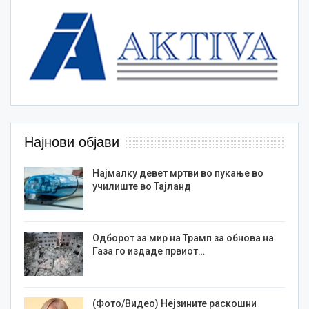
Најнови објави
Најмалку девет мртви во пукање во
училиште во Тајланд
Одборот за мир на Трамп за обнова на
Газа го издаде првиот…
(Фото/Видео) Нејзините раскошни