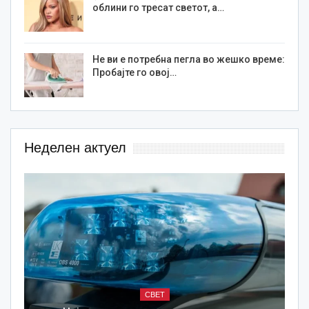
облини го тресат светот, а…
Не ви е потребна пегла во жешко време:
Пробајте го овој…
Неделен актуел
СВЕТ