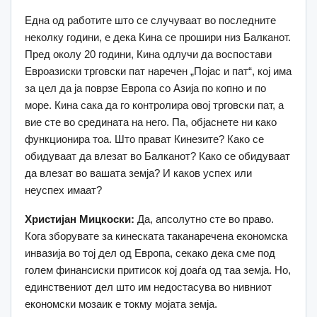
Една од работите што се случуваат во последните
неколку години, е дека Кина се прошири низ Балканот.
Пред околу 20 години, Кина одлучи да воспостави
Евроазиски трговски пат наречен „Појас и пат“, кој има
за цел да ја поврзе Европа со Азија по копно и по
море. Кина сака да го контролира овој трговски пат, а
вие сте во средината на него. Па, објаснете ни како
функционира тоа. Што прават Кинезите? Како се
обидуваат да влезат во Балканот? Како се обидуваат
да влезат во вашата земја? И каков успех или
неуспех имаат?
Христијан Мицкоски:
Да, апсолутно сте во право.
Кога зборувате за кинеската таканаречена економска
инвазија во тој дел од Европа, секако дека сме под
голем финансиски притисок кој доаѓа од таа земја. Но,
единствениот дел што им недостасува во нивниот
економски мозаик е токму мојата земја.