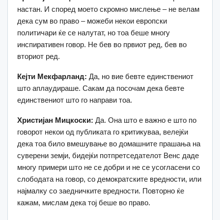
настан. И според моето скромно мислење – не велам
дека сум во право – можеби некои европски
политичари ќе се налутат, но тоа беше многу
инспиративен говор. Не бев во првиот ред, бев во
вториот ред.
Кејти Мекфарланд:
Да, но вие бевте единствениот
што аплаудираше. Сакам да посочам дека бевте
единствениот што го направи тоа.
Христијан Мицкоски:
Да. Она што е важно е што по
говорот некои од публиката го критикуваа, велејќи
дека тоа било вмешување во домашните прашања на
суверени земји, бидејќи потпретседателот Венс даде
многу примери што не се добри и не се усогласени со
слободата на говор, со демократските вредности, или
најмалку со заедничките вредности. Повторно ќе
кажам, мислам дека тој беше во право.