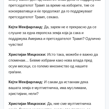
претседателот Трамп за време на изборите, тие се
конзервативци и ќе продолжат да го поддржуваат
претседателот Трамп, секако.
Кејти Мекфарланд:
Да, зарем не е прекрасно да се
слушне за една европска земја која ја сака и
поддржува Америка и претседателот Трамп? Одлично
чувство!
Христијан Мицкоски:
Исто така, можеби е важно да
споменам… Бевме избрани како нова влада пред
осум месеци, со големо мнозинство од нашите
граѓани.
Кејти Мекфарланд:
И сакам да истакнам дека
вашата земја е мултиетничка, има муслимани,
христијани, нели?
Христијан Мицкоски:
Да, ние сме мултиетничка