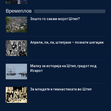
Времеплов
Зошто го сакам мојот Штип?
Aприли, ли, ли, штипјани – познати шегаџии
Малку за историја на Штип, градот под
Исарот
Зa младите и гимнастиката во Штип