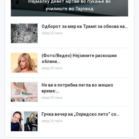
Најмалку девет мртви во пукање во
училиште во Тајланд
Одборот за мир на Трамп за обнова на…
пред 12 часа
(Фото/Видео) Нејзините раскошни
облини…
пред 12 часа
Не ви е потребна пегла во жешко
време:…
пред 12 часа
Грчка вечер на „Охридско лето“ со…
пред 14 часа