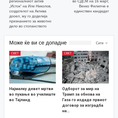
регионалниот актив
во СДСМ на 16 март,
„Исток“ на Иле Николов,
Венко Филипче е
создателот на Актива
единствен кандидат
дооел, му го доделија
признанието за животно
дело во стопанството
Може ќе ви се допадне
Сите
СВЕТ
СВЕТ
Најмалку девет мртви
Одборот за мир на
во пукање во училиште
Трамп за обнова на
во Тајланд
Газа го издаде првиот
договор за изградба
на…