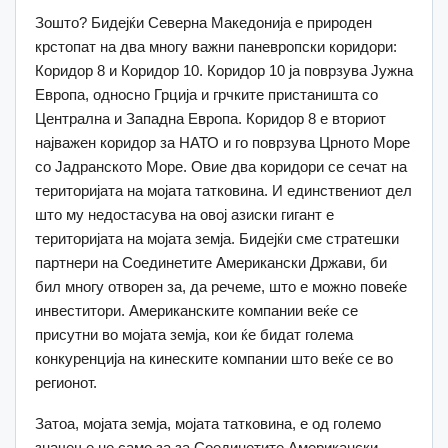
Зошто? Бидејќи Северна Македонија е природен
крстопат на два многу важни паневропски коридори:
Коридор 8 и Коридор 10. Коридор 10 ја поврзува Јужна
Европа, односно Грција и грчките пристаништа со
Централна и Западна Европа. Коридор 8 е вториот
најважен коридор за НАТО и го поврзува Црното Море
со Јадранското Море. Овие два коридори се сечат на
територијата на мојата татковина. И единствениот дел
што му недостасува на овој азиски гигант е
територијата на мојата земја. Бидејќи сме стратешки
партнери на Соединетите Американски Држави, би
бил многу отворен за, да речеме, што е можно повеќе
инвеститори. Американските компании веќе се
присутни во мојата земја, кои ќе бидат голема
конкуренција на кинеските компании што веќе се во
регионот.
Затоа, мојата земја, мојата татковина, е од големо
значење не само за за Соединетите Американски