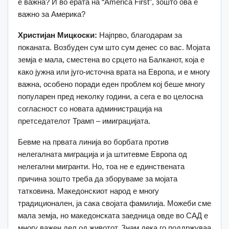
е важна? И во ерата на “America First”, зошто ова е
важно за Америка?
Христијан Мицкоски:
Најпрво, благодарам за
поканата. Возбуден сум што сум денес со вас. Мојата
земја е мала, сместена во срцето на Балканот, која е
како јужна или југо-источна врата на Европа, и е многу
важна, особено поради еден проблем кој беше многу
популарен пред неколку години, а сега е во целосна
согласност со новата администрација на
претседателот Трамп – имиграцијата.
Бевме на првата линија во борбата против
нелегалната миграција и ја штитевме Европа од
нелегални мигранти. Но, тоа не е единствената
причина зошто треба да зборуваме за мојата
татковина. Македонскиот народ е многу
традиционален, ја сака својата фамилија. Можеби сме
мала земја, но македонската заедница овде во САД е
многу важен дел од животот. Знам дека го поддржуваа