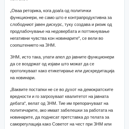
„Оваа реторика, кога доаѓа од политички
функционери, не само што е контрапродуктивна за
слободниот јавен дискурс, туку создава и ризик од
продлабочување на недовербата и поттикнување
негативни чувства кон новинарите“, се вели во
соопштението на ЗНМ.
ЗНМ, исто така, упати апел до јавните функционери
да се воздржат од изјави што можат да се
протолкуваат како етикетирање или дискредитација
на новинари.
„Ваквите постапки не се во духот на демократските
вредности и го загрозуваат квалитетот на јавната
дебата“, велат од ЗНМ. Тие им препорачуваат на
политичарите, ако имаат забелешки за работата на
новинарите, да поднесат претставка до телата за
саморегулација како Советот на чест при ЗНМ или