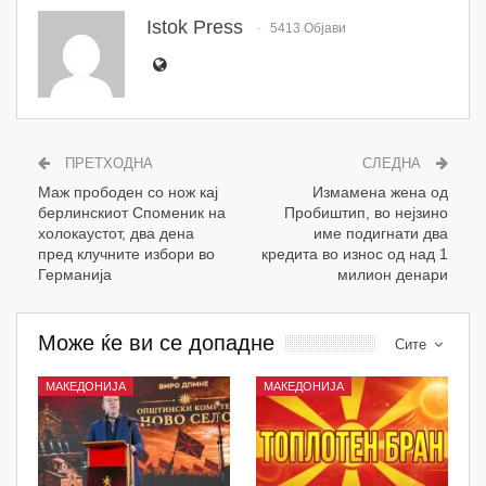
Istok Press
5413 Објави
ПРЕТХОДНА
СЛЕДНА
Маж прободен со нож кај
Измамена жена од
берлинскиот Споменик на
Пробиштип, во нејзино
холокаустот, два дена
име подигнати два
пред клучните избори во
кредита во износ од над 1
Германија
милион денари
Може ќе ви се допадне
Сите
МАКЕДОНИЈА
МАКЕДОНИЈА