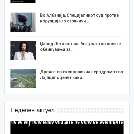
Во Албанија, Специјалниот суд против
корупција го ограничи…
Џаред Лето остана без улога по новите
обвинувања за…
Дронот со експлозив на аеродромот во
Лајпциг оценет како…
Неделен актуел