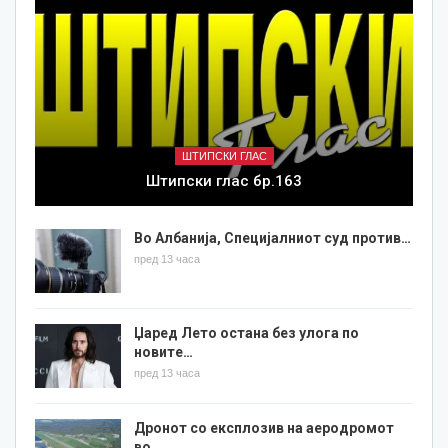
ШТИПСКИ ГЛАС
Штипски глас бр.163
Во Албанија, Специјалниот суд против…
пред 13 часа
Џаред Лето остана без улога по
новите…
пред 13 часа
Дронот со експлозив на аеродромот
во…