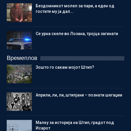
Бездомникот молел за пари, а еден од
гостите му ја дал…
Се урна скеле во Лозана, тројца загинати
Времеплов
Зошто го сакам мојот Штип?
Aприли, ли, ли, штипјани – познати шегаџии
Малку за историја на Штип, градот под
Исарот