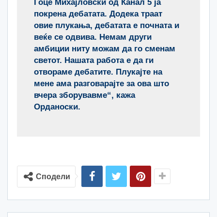
Гоце Михајловски од Канал 5 ја
покрена дебатата. Додека траат
овие плукања, дебатата е почната и
веќе се одвива. Немам други
амбиции ниту можам да го сменам
светот. Нашата работа е да ги
отвораме дебатите. Плукајте на
мене ама разговарајте за ова што
вчера зборувавме“, кажа
Орданоски.
Сподели