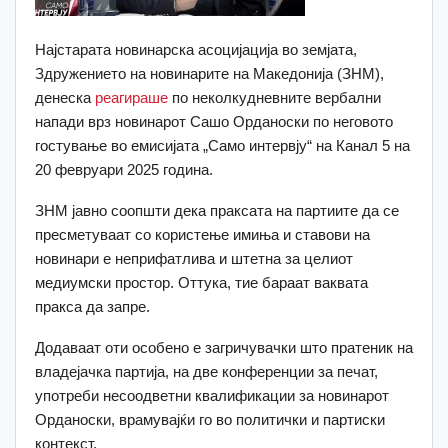
Најстарата новинарска асоцијација во земјата,
Здружението на новинарите на Македонија (ЗНМ),
денеска
реагираше
по неколкудневните вербални
напади врз новинарот Сашо Орданоски по неговото
гостување во емисијата „Само интервју“ на Канал 5 на
20 февруари 2025 година.
ЗНМ јавно соопшти дека праксата на партиите да се
пресметуваат со користење имиња и ставови на
новинари е неприфатлива и штетна за целиот
медиумски простор. Оттука, тие бараат ваквата
пракса да запре.
Додаваат оти особено е загричувачки што пратеник на
владејачка партија, на две конференции за печат,
употреби несоодветни квалификации за новинарот
Орданоски, врамувајќи го во политички и партиски
контекст.