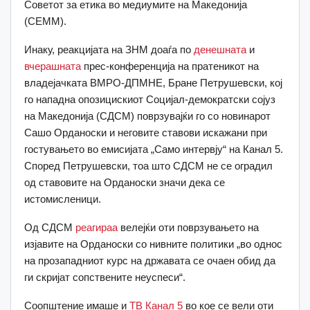
Советот за етика во медиумите на Македонија
(СЕММ).
Инаку, реакцијата на ЗНМ доаѓа по
денешната
и
вчерашната
прес-конференција на пратеникот на
владејачката ВМРО-ДПМНЕ, Бране Петрушевски, кој
го нападна опозицискиот Социјал-демократски сојуз
на Македонија (СДСМ) поврзувајќи го со новинарот
Сашо Орданоски и неговите ставови искажани при
гостувањето во емисијата „Само интервју“ на Канал 5.
Според Петрушевски, тоа што СДСМ не се оградил
од ставовите на Орданоски значи дека се
истомисленици.
Од СДСМ
реагираа
велејќи оти поврзувањето на
изјавите на Орданоски со нивните политики „во однос
на прозападниот курс на државата се очаен обид да
ги скријат сопствените неуспеси“.
Соопштение имаше и
ТВ Канал 5
во кое се вели оти