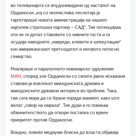
во телевизијата се вчудоневидени од настапот на
Орданоски „кој со неопислива леснотија ја
таргетираше новата аминистрација на нашиот
најголем стратешки партнер – САД“. Тие потенцираа
оти не ги делат ставовите со нивните гости и ги
осудија наводните „навреди, клевети и шпекулации“
кон американскиот претседател и неговото потесно
семејство.
Реагираше и паралелното новинарско здружение
МАН
, според кое Орданоски со своите јавно искажани
ставови ја вовлекол македонската држава и
македонските државни интереси во проблем. Така,
таа сега мора да се брани поради ваквиот, како што
велат „говор на омраза“. Тие дури и го повикаа
обвинителството да отвори постапка со врвен
приоритет против Орданоски.
Воедно, повеќе медиуми блиски до власта објавија