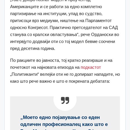
Американците и се работи за едно комплетно
партизирање на институции, упад во судство,
притисоци врз медиуми, ништење на Парламентот
односно Конгресот. Практично претседателот на САД
станува со кралски овластувања“, рече Орданоски во
интервјуто додваќји оти со тој модел бевме соочени
пред десетина година.
По ракциите во јавноста, тој кратко реагираше и на
почетокот на најновата епизода на
подкастот
„Политиканти“ велејќи оти не го допираат нападите, но
како што рече важно е што е покрената дебатата:
„Моето едно појавување со еден
одличен професионалец како што е