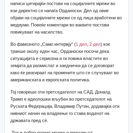
написи цитирајќи постови на социјалните мрежи во
кои директно се напаѓа Орданоски. Дел од овие
објави на социјалните мрежи се од лица вработени во
медиуми. Повеќе коментари во ваквите постови
повикуваат на насилство.
Во фамозното „Само интервју“ (
1 дел
,
2 дел
) кое
траеше околу еден час, Орданоски посочи дека
ситуацијата е сериозна и ги повика властите во
земјата да размислат и заеднички да се договорат
како ќе реагираат на промените што се случуваат во
американската и европската политика.
Тој говореше оти претседателот на САД, Доналд
Трамп е идеолошки вљубен во претседателот на
Руската Федерација, Владимир Путин, додавајќи оти
нивниот начин на владеење го става водачот на
државата пред сè.
„Тоа е добро познат модел и проучен од