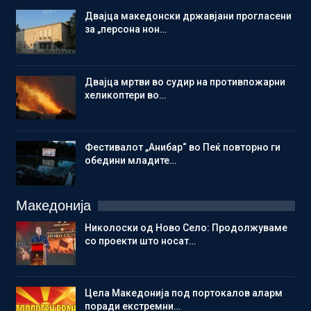
Двајца македонски државјани прогласени
за „персона нон…
Двајца мртви во судир на противпожарни
хеликоптери во…
Фестивалот „Анибар“ во Пеќ повторно ги
обедини младите…
Македонија
Николоски од Ново Село: Продолжуваме
со проекти што носат…
Цела Македонија под портокалов аларм
поради екстремни…