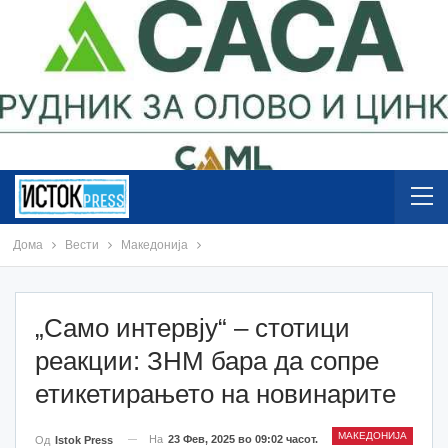
Дома
Вести
Македонија
„Само интервју“ – стотици
реакции: ЗНМ бара да сопре
етикетирањето на новинарите
МАКЕДОНИЈА
На
23 Фев, 2025 во 09:02 часот.
Од
Istok Press