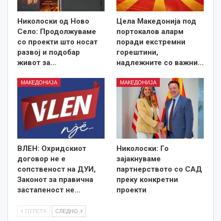
Николоски од Ново
Цела Македонија под
Село: Продолжуваме
портокалов аларм
со проекти што носат
поради екстремни
развој и подобар
горештини,
живот за…
надлежните со важни…
МАКЕДОНИЈА
МАКЕДОНИЈА
ВЛЕН: Охридскиот
Николоски: Го
договор не е
зајакнуваме
сопственост на ДУИ,
партнерството со САД
Законот за правична
преку конкретни
застапеност не…
проекти
ПТРЕТХ
СЛЕДНО