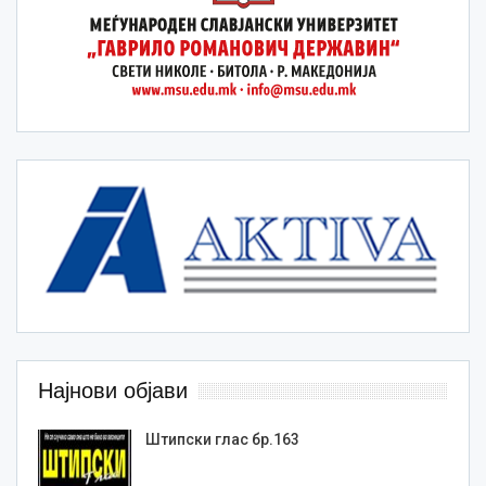
Најнови објави
Штипски глас бр.163