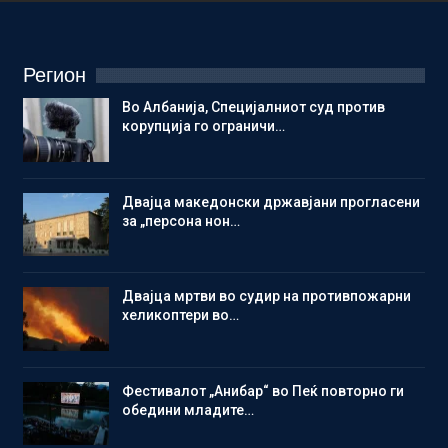
Регион
Во Албанија, Специјалниот суд против
корупција го ограничи…
Двајца македонски државјани прогласени
за „персона нон…
Двајца мртви во судир на противпожарни
хеликоптери во…
Фестивалот „Анибар“ во Пеќ повторно ги
обедини младите…