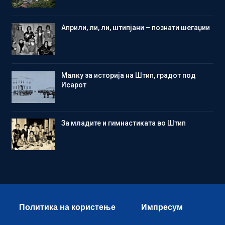
Aприли, ли, ли, штипјани – познати шегаџии
Малку за историја на Штип, градот под
Исарот
Зa младите и гимнастиката во Штип
Политика на користење
Импресум