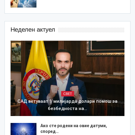
Неделен актуел
СВЕТ
САД ветуваат 1 милијарда долари помош за
безбедноста на…
Ако сте родени на овие датуми,
според…