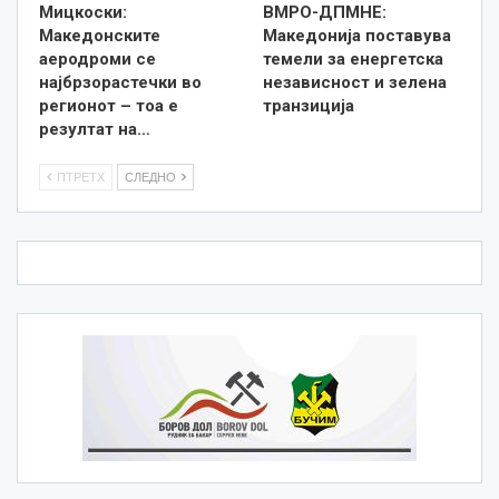
Мицкоски:
ВМРО-ДПМНЕ:
Македонските
Македонија поставува
аеродроми се
темели за енергетска
најбрзорастечки во
независност и зелена
регионот – тоа е
транзиција
резултат на…
ПТРЕТХ
СЛЕДНО