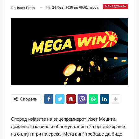
МАКЕДОНИЈА
На
24 Фев, 2025 во 09:01 часот.
Од
Istok Press
Сподели
Според изјавите на вицепремиерот Изет Меџити,
државното казино и обложувалница за организирање
на онлајн игри на среќа „Мега вин“ требаше да биде