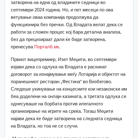
затворена на една од владините седници во
септември 2024 година. Но, и пет месеци по ова
ветување оваа компанија продолжува да
функционира без пречки. Од Владата велат дека се
работи за сложен процес кој бара детална анализа,
без да прецизираат дали ќе биде затворена,
пренесува
Порталб.мк
.
Првиот вицепремиер, Изет Меџити, во септември
изјави дека со одлука на Владата е раскинат
договорот за изнајмување меѓу Лотарија и објектот на
поранешниот ресторан „Фестина“ во Визбегово.
Следеше укинување на концесиите кои незаконски им
беа доделени на онлајн казината, а третата одлука се
однесуваше на борбата против илегалното
организирање на игрите на среќа. Тогаш Меџити
најави дека ќе биде затворена на следната седница
на Владата, но тоа не се случи.