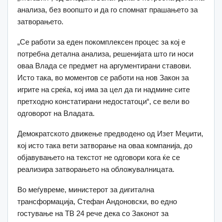
анализа, без воопшто и да го спомнат прашањето за
затворањето.
„Се работи за еден покомплексен процес за кој е
потребна детална анализа, решенијата што ги носи
оваа Влада се предмет на аргументирани ставови.
Исто така, во моментов се работи на нов Закон за
игрите на среќа, кој има за цел да ги надмине сите
претходно констатирани недостатоци“, се вели во
одговорот на Владата.
Демократското движење предводено од Изет Меџити,
кој исто така вети затворање на оваа компанија, до
објавувањето на текстот не одговори кога ќе се
реализира затворањето на обложувалницата.
Во меѓувреме, министерот за дигитална
трансформација, Стефан Андоновски, во едно
гостување на TВ 24 рече дека со Законот за