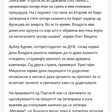
„Мега вин“ е целосно во државна сопственост,
организира онлајн игри на среќа и има поинаква
процедура. На следниот состанок во вторник ќе биде
затворена и сите онлајн казината ќе бидат надвор од
функција во земјата. Во исто време, Владата има
донесено одлука со која што е објавена жестока војна
на нелегалните онлајн казина“, изјави Изет Меџити.
Арбер Адеми, потпретседател на ДУИ, тогаш изјави
дека Владата решила намерно да го држи казиното
отворено, создавајќи монопол за оваа државна
компанија. Од друга страна, премиерот Христијан
Мицкоски најави дека лиценците се доделени
незаконски и нагласи дека органите на прогонот ќе го
испитаат начинот и причините како се доделувале.
На прашањето од Порталб кои се причините за
одложувањето на процесот на затворање и кога
можеме да очекуваме конечно да се затвори
„Мегавин“, од Владата велат дека е потребна детална