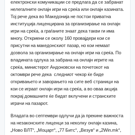
електронски комуникации се предлага да се забранат
нелегалните онлајн игри на среќа или онлајн казината.
Тој рече дека во Македонија не постои приватна
институција лиценцирана за организирање на онлајн
игри на среќа, а граѓаните знаат дека такви ги има
многу. Откриени се околу 160 провајдери кои се
присутни на македонскиот пазар, но кои немаат
дозвола за организирање на онлајн игри на среќа. По
владината одлука за забрана на онлајн игрите на
среќа, министерот Андоновски на почетокот на
октомври рече дека следниот чекор ќе биде
откривањето и заворањето на сите веб страници на
кои се играат онлајн игри на среќа, а во оваа акција
покрај домашните ќе бидат вклучени и странските
играчи на пазарот.
Владата во септември одлучи да ја прекине важноста
на незаконските лиценци за неколку онлајн казина,
„Ново ВЛТ“, „Моцарт“, „77 Битс“, „Везув“ и „2Win.mk“,