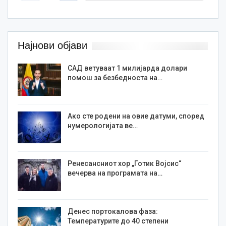
Најнови објави
САД ветуваат 1 милијарда долари
помош за безбедноста на…
Ако сте родени на овие датуми, според
нумерологијата ве…
Ренесансниот хор „Готик Војсис“
вечерва на програмата на…
Денес портокалова фаза:
Температурите до 40 степени