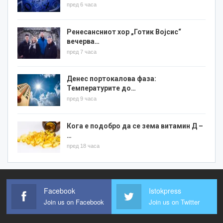
пред 6 часа
Ренесансниот хор „Готик Војсис“
вечерва…
пред 7 часа
Денес портокалова фаза:
Температурите до…
пред 9 часа
Кога е подобро да се зема витамин Д –
…
пред 18 часа
Facebook
Istokpress
Join us on Facebook
Join us on Twitter