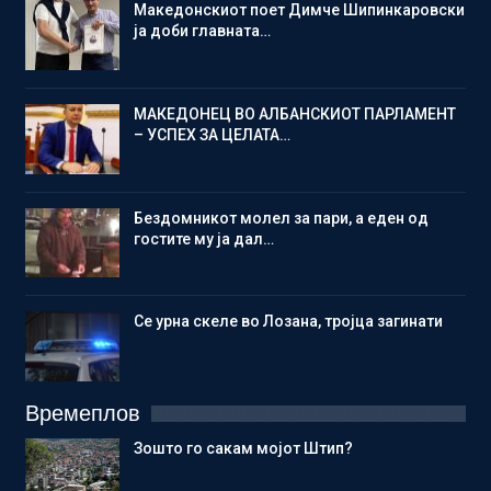
Македонскиот поет Димче Шипинкаровски
ја доби главната…
МАКЕДОНЕЦ ВО АЛБАНСКИОТ ПАРЛАМЕНТ
– УСПЕХ ЗА ЦЕЛАТА…
Бездомникот молел за пари, а еден од
гостите му ја дал…
Се урна скеле во Лозана, тројца загинати
Времеплов
Зошто го сакам мојот Штип?