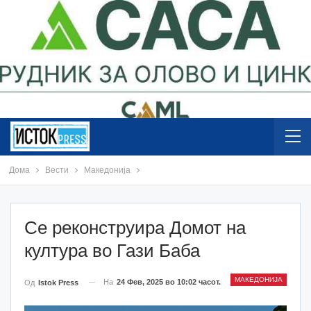
Дома
Вести
Македонија
Се реконструира Домот на
култура во Гази Баба
МАКЕДОНИЈА
На
24 Фев, 2025 во 10:02 часот.
Од
Istok Press