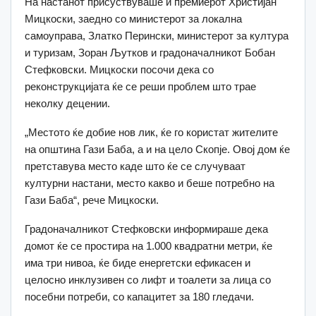
На настанот присуствуваше и премиерот Христијан
Мицкоски, заедно со министерот за локална
самоуправа, Златко Перински, министерот за култура
и туризам, Зоран Љутков и градоначалникот Бобан
Стефковски. Мицкоски посочи дека со
реконструкцијата ќе се реши проблем што трае
неколку децении.
„Местото ќе добие нов лик, ќе го користат жителите
на општина Гази Баба, а и на цело Скопје. Овој дом ќе
претставува место каде што ќе се случуваат
културни настани, место какво и беше потребно на
Гази Баба“, рече Мицкоски.
Градоначалникот Стефковски информираше дека
домот ќе се простира на 1.000 квадратни метри, ќе
има три нивоа, ќе биде енергетски ефикасeн и
целосно инклузивен со лифт и тоалети за лица со
посебни потреби, со капацитет за 180 гледачи.