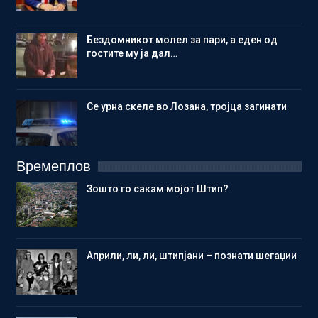
Бездомникот молел за пари, а еден од
гостите му ја дал…
Се урна скеле во Лозана, тројца загинати
Времеплов
Зошто го сакам мојот Штип?
Aприли, ли, ли, штипјани – познати шегаџии