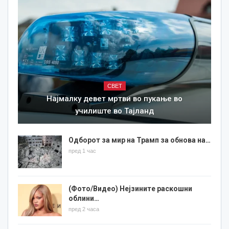
СВЕТ
Најмалку девет мртви во пукање во
училиште во Тајланд
Одборот за мир на Трамп за обнова на…
пред 1 час
(Фото/Видео) Нејзините раскошни
облини…
пред 2 часа