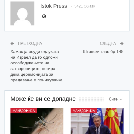
Istok Press
5421 Објави
ПРЕТХОДНА
СЛЕДНА
Хамас ја осуди одлуката
Штипски глас бр.148
на Израел да го одложи
ослободувањето на
затворениците, негира
дека церемонијата за
предавање е понижувачка
Може ќе ви се допадне
Сите
МАКЕДОНИЈА
МАКЕДОНИЈА