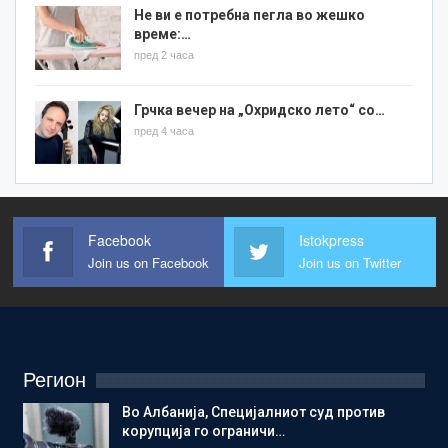
Не ви е потребна пегла во жешко
време:…
пред 2 часа
Грчка вечер на „Охридско лето“ со…
пред 4 часа
Facebook
Istokpress
Join us on Facebook
Join us on Twitter
Регион
Во Албанија, Специјалниот суд против
корупција го ограничи…