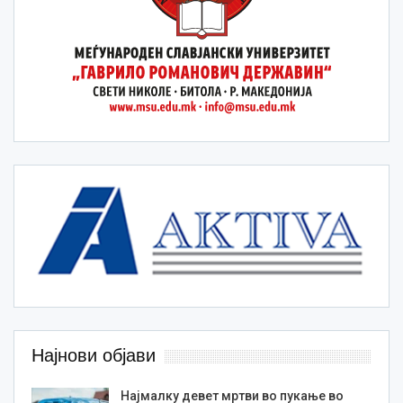
Најнови објави
Најмалку девет мртви во пукање во