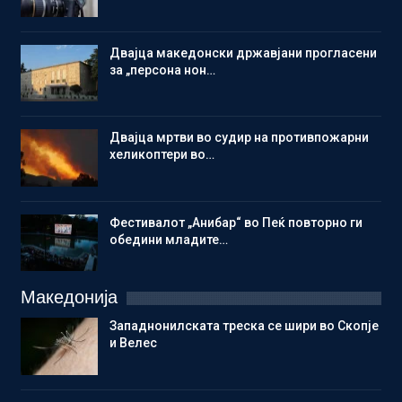
Двајца македонски државјани прогласени
за „персона нон…
Двајца мртви во судир на противпожарни
хеликоптери во…
Фестивалот „Анибар“ во Пеќ повторно ги
обедини младите…
Македонија
Западнонилската треска се шири во Скопје
и Велес