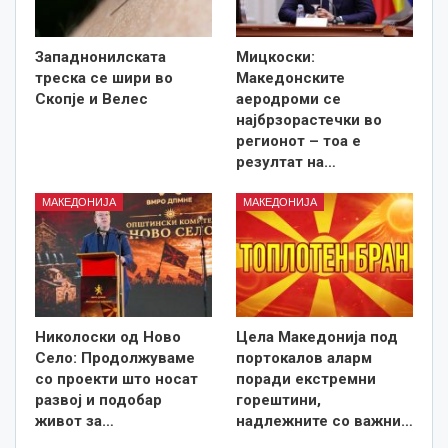
Западнонилската
Мицкоски:
треска се шири во
Македонските
Скопје и Велес
аеродроми се
најбрзорастечки во
регионот – тоа е
резултат на…
МАКЕДОНИЈА
МАКЕДОНИЈА
Николоски од Ново
Цела Македонија под
Село: Продолжуваме
портокалов аларм
со проекти што носат
поради екстремни
развој и подобар
горештини,
живот за…
надлежните со важни…