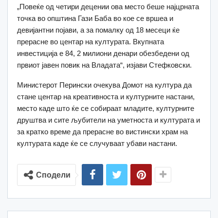
„Повеќе од четири децении ова место беше најцрната
точка во општина Гази Баба во кое се вршеа и
девијантни појави, а за помалку од 18 месеци ќе
прерасне во центар на културата. Вкупната
инвестиција е 84, 2 милиони денари обезбедени од
првиот јавен повик на Владата“, изјави Стефковски.
Министерот Перински очекува Домот на култура да
стане центар на креативноста и културните настани,
место каде што ќе се собираат младите, културните
друштва и сите љубители на уметноста и културата и
за кратко време да прерасне во вистински храм на
културата каде ќе се случуваат убави настани.
Сподели