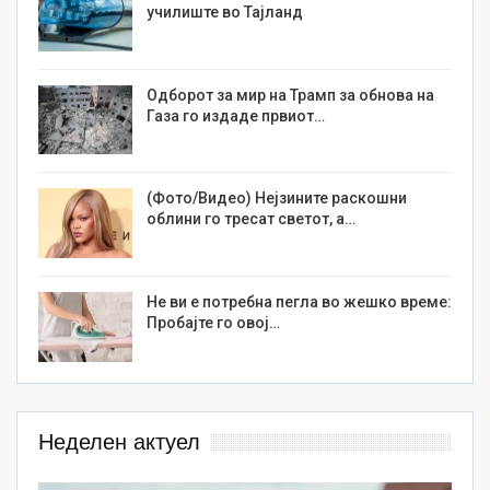
училиште во Тајланд
Одборот за мир на Трамп за обнова на
Газа го издаде првиот…
(Фото/Видео) Нејзините раскошни
облини го тресат светот, а…
Не ви е потребна пегла во жешко време:
Пробајте го овој…
Неделен актуел