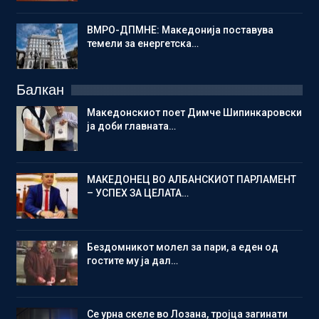
ВМРО-ДПМНЕ: Македонија поставува
темели за енергетска…
Балкан
Македонскиот поет Димче Шипинкаровски
ја доби главната…
МАКЕДОНЕЦ ВО АЛБАНСКИОТ ПАРЛАМЕНТ
– УСПЕХ ЗА ЦЕЛАТА…
Бездомникот молел за пари, а еден од
гостите му ја дал…
Се урна скеле во Лозана, тројца загинати