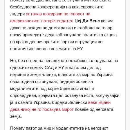
безбедносна конференција на која европските
лидери
останаа шокирани по говорот на
американскиот потпретседател
Џеј Ди Венс
кој им
држеше лекции по демократија и слобода на говор
преку примерите дека забранувале политичка акција
на крајно десничарските партии и групации во
политичкиот живот од земјите на ЕУ.
Но, без оглед на ненадејното длабоко заладување на
односите помеѓу САД и ЕУ и најголем дел од
нејзините земји членки, шансите за мир во Украина
оваа година остануваат, бидејќи освен за
модалитетите под кој ќе биде постигнат и
спроведуван, крајната цел останува иста, вклучувајќи
ја и самата Украина, бидејќи Зеленски
веќе изјави
дека никој не го посакува мирот
повеќе од неговата
земја.
Помеѓу патот за мир и модалитетите на неговиот