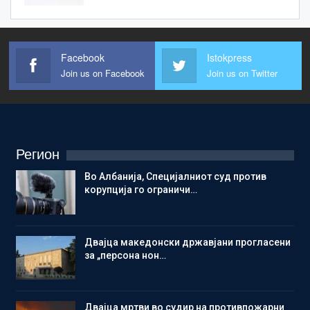
Facebook
Istokpress
Join us on Facebook
Join us on Twitter
Регион
Во Албанија, Специјалниот суд против
корупција го ограничи…
Двајца македонски државјани прогласени
за „персона нон…
Двајца мртви во судир на противпожарни