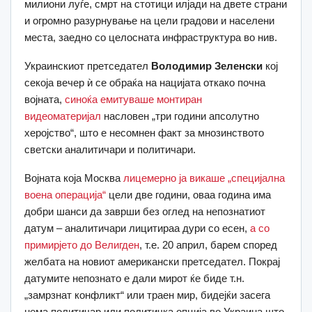
милиони луѓе, смрт на стотици илјади на двете страни
и огромно разурнување на цели градови и населени
места, заедно со целосната инфраструктура во нив.
Украинскиот претседател
Володимир Зеленски
кој
секоја вечер ѝ се обраќа на нацијата откако почна
војната,
синоќа емитуваше монтиран
видеоматеријал
насловен „три години апсолутно
херојство“, што е несомнен факт за мнозинството
светски аналитичари и политичари.
Војната која Москва
лицемерно ја викаше „специјална
воена операција“
цели две години, оваа година има
добри шанси да заврши без оглед на непознатиот
датум – аналитичари лицитираа дури со есен,
а со
примирјето до Велигден
, т.е. 20 април, барем според
желбата на новиот американски претседател. Покрај
датумите непознато е дали мирот ќе биде т.н.
„замрзнат конфликт“ или траен мир, бидејќи засега
нема политичар или политичка опција во Украина што