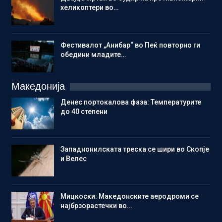
хеликоптери во…
Фестивалот „Анибар“ во Пеќ повторно ги
обедини младите…
Македонија
Денес портокалова фаза: Температурите
до 40 степени
Западнонилската треска се шири во Скопје
и Велес
Мицкоски: Македонските аеродроми се
најбрзорастечки во…