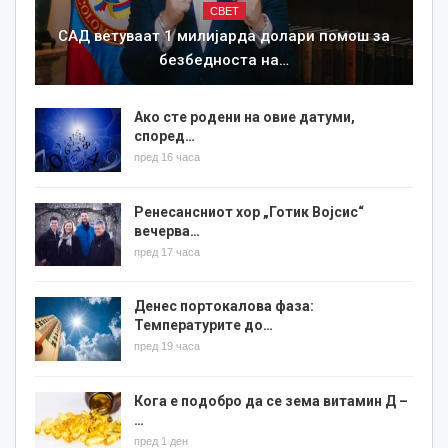
СВЕТ
САД ветуваат 1 милијарда долари помош за
безбедноста на…
Ако сте родени на овие датуми,
според…
пред 16 часа
Ренесансниот хор „Готик Војсис“
вечерва…
пред 17 часа
Денес портокалова фаза:
Температурите до…
пред 19 часа
Кога е подобро да се зема витамин Д –
…
пред 1 ден