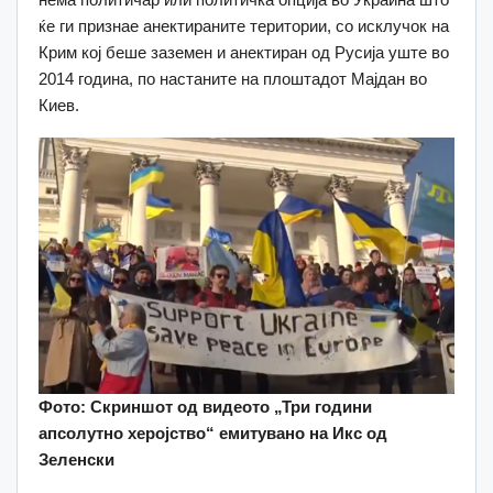
ќе ги признае анектираните територии, со исклучок на
Крим кој беше заземен и анектиран од Русија уште во
2014 година, по настаните на плоштадот Мајдан во
Киев.
Фото: Скриншот од видеото „Три години
апсолутно херојство“ емитувано на Икс од
Зеленски