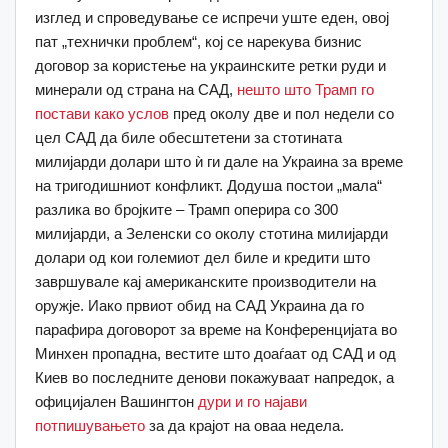
изглед и спроведување се испречи уште еден, овој
пат „технички проблем“, кој се нарекува бизнис
договор за користење на украинските ретки руди и
минерали од страна на САД,
нешто што Трамп го
постави како услов
пред околу две и пол недели со
цел САД да биле обесштетени за стотината
милијарди долари што ѝ ги дале на Украина за време
на тригодишниот конфликт. Додуша постои „мала“
разлика во бројките – Трамп оперира со 300
милијарди, а Зеленски со околу стотина милијарди
долари од кои големиот дел биле и кредити што
завршувале кај американските производители на
оружје. Иако првиот обид на САД Украина да го
парафира договорот за време на Конференцијата во
Минхен пропадна, вестите што доаѓаат од САД и од
Киев во последните денови покажуваат напредок, а
официјален Вашингтон
дури и го најави
потпишувањето
за да крајот на оваа недела.