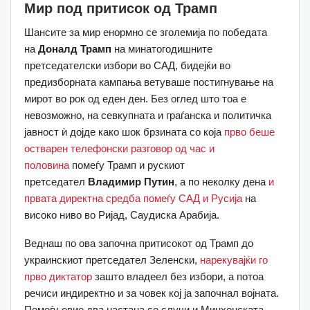
Мир под притисок од Трамп
Шансите за мир енормно се зголемија по победата
на
Доналд Трамп
на минатогодишните
претседателски избори во САД, бидејќи во
предизборната кампања ветуваше постигнување на
мирот во рок од еден ден. Без оглед што тоа е
невозможно, на севкупната и граѓанска и политичка
јавност ѝ дојде како шок брзината со која
прво беше
остварен телефонски разговор од час и
половина
помеѓу Трамп и рускиот
претседател
Владимир Путин
, а по неколку дена
и
првата директна средба помеѓу САД и Русија
на
високо ниво во Ријад, Саудиска Арабија.
Веднаш по ова започна притисокот од Трамп до
украинскиот претседател Зеленски,
нарекувајќи го
прво диктатор
зашто владеел без избори, а потоа
речиси индиректно и за човек кој ја започнал војната.
Помеѓу овие два настана се случи и Минхенската