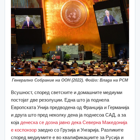
Генерално Собрание на ООН (2022). Фото: Влада на РСМ
Всушност, според светските и домашните медиуми
постојат две резолуции. Една што ја поднела
Европската Унија предводена од Франција и Германија
и друга што пред неколку дена ја поднесоа САД, а за
која
денеска се дозна јавно дека Северна Македонија
е коспонзор
заедно со Грузија и Унгарија. Разликите
според медиумите е во квалификациите за Русија и