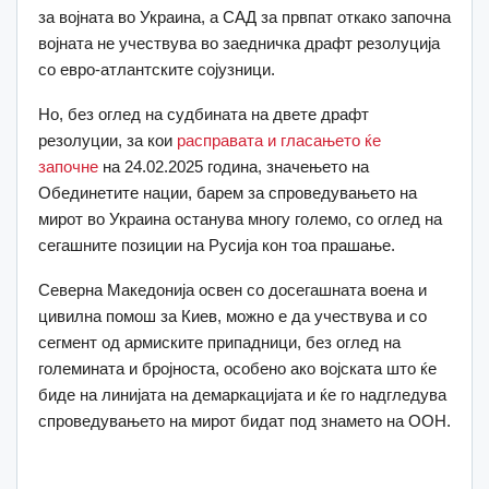
за војната во Украина, а САД за првпат откако започна
војната не учествува во заедничка драфт резолуција
со евро-атлантските сојузници.
Но, без оглед на судбината на двете драфт
резолуции, за кои
расправата и гласањето ќе
започне
на 24.02.2025 година, значењето на
Обединетите нации, барем за спроведувањето на
мирот во Украина останува многу големо, со оглед на
сегашните позиции на Русија кон тоа прашање.
Северна Македонија освен со досегашната воена и
цивилна помош за Киев, можно е да учествува и со
сегмент од армиските припадници, без оглед на
големината и бројноста, особено ако војската што ќе
биде на линијата на демаркацијата и ќе го надгледува
спроведувањето на мирот бидат под знамето на ООН.