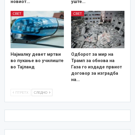
новиот…
уште…
СВЕТ
СВЕТ
Најмалку девет мртви
Одборот за мир на
во пукање во училиште
Трамп за обнова на
во Тајланд
Газа го издаде првиот
договор за изградба
на…
ПТРЕТХ
СЛЕДНО