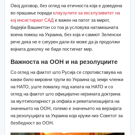
Овој договор, без оглед на етичноста која е доведена
во прашање поради
клаузулите за ексклузивитет на
кој инсистираат САД
е важен на патот за мирот,
бидејќи Вашингтон со тоа ја условува натамошната
воена помош на Украина, без која и самиот Зеленски
рече дека не е сигурен дали ќе може да ја продолжи
војната доколку не биде постигнат мир.
Важноста на ООН и на резолуциите
Со оглед на фактот што Русија се спротивставува на
какви било мировни трупи во Украина од земји членки
на НАТО, уште помалку под капата на НАТО и со
оглед на фактот што официјално нејзината доктрина
за мултиполарност ја опфаќа и ревитализацијата на
значењето на ООН, големо е значењето на верзијата
на резолуцијата за Украина која кружи низ Советот за
безбедност во ООН.