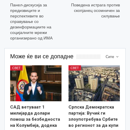
Панел-дискусија за
Поведена истрага против
предизвиците и
скопјанец осомничен за
перспективите во
силување
справување со
дезинформациите на
социјалните мрежи
организирано од ИМА
Може ќе ви се допадне
Сите
СВЕТ
СВЕТ
САД ветуваат 1
Српска Демократска
милијарда долари
партија: Вучиќ ги
помош за безбедноста
злоупотребува Србите
на Колумбија, додека
во регионот за да купи