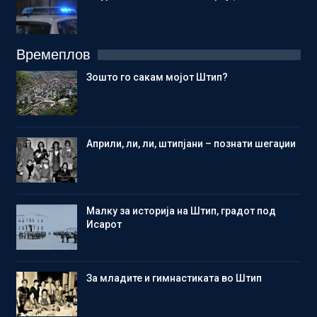
Времеплов
Зошто го сакам мојот Штип?
Aприли, ли, ли, штипјани – познати шегаџии
Малку за историја на Штип, градот под
Исарот
Зa младите и гимнастиката во Штип