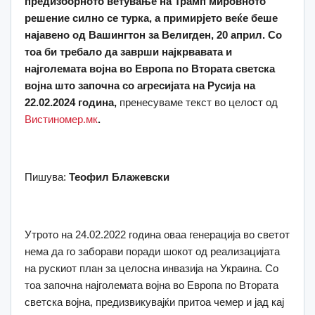
предизборното ветување на Трамп мировното
решение силно се турка, а примирјето веќе беше
најавено од Вашингтон за Велигден, 20 април. Со
тоа би требало да заврши најкрвавата и
најголемата војна во Европа по Втората светска
војна што започна со агресијата на Русија на
22.02.2024 година,
пренесуваме текст во целост од
Вистиномер.мк
.
Пишува:
Теофил Блажевски
Утрото на 24.02.2022 година оваа генерација во светот
нема да го заборави поради шокот од реализацијата
на рускиот план за целосна инвазија на Украина. Со
тоа започна најголемата војна во Европа по Втората
светска војна, предизвикувајќи притоа чемер и јад кај