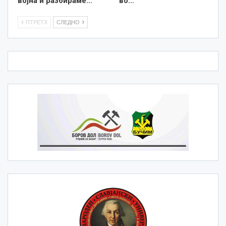
војна и разбираме…
во…
ПТРЕТХ
СЛЕДНО