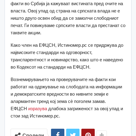
факти во Србија ја кажуваат вистината пред очите на
власта. Овој упад од страна на српската влада не е
ништо друго освен обид да се замолчи слободниот
печат. Ги повикуваме српските власти да престанат со
таквите акции.
Како член на ЕФЦСН, Истиномер.рс се придржува до
највисоките стандарди на одговорност,
транспарентност и новинарство, како што е наведено
во Кодексот на стандарди на ЕФЦСН.
Вознемирувањето на проверувачите на факти кои
работат на одржување на слободата на информации
и демократските вредности во нивните земји е
алармантен тренд кој зема сѐ поголем замав.
ЕФЦСН
изразува
длабока загриженост за овој упад и
стои зад Истиномер.рс.
Сподели