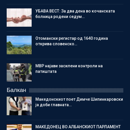
УБАВА ВЕСТ: За два дена во кочанската
болница родени седум…
Отомански регистар од 1640 година
открива словенско…
МВР најави засилени контроли на
патиштата
Балкан
Македонскиот поет Димче Шипинкаровски
ја доби главната…
МАКЕДОНЕЦ ВО АЛБАНСКИОТ ПАРЛАМЕНТ