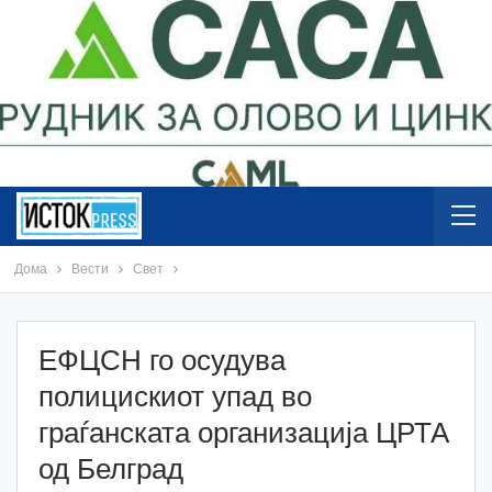
Дома
Вести
Свет
ЕФЦСН го осудува
полицискиот упад во
граѓанската организација ЦРТА
од Белград