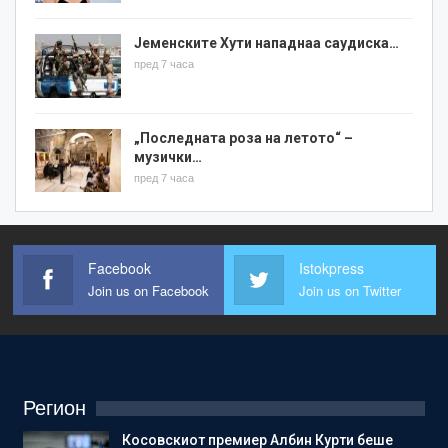
Јеменските Хути нападнаа саудиска…
пред 7 часа
„Последната роза на летото“ –
музички…
пред 7 часа
Facebook
Istokpress
Join us on Facebook
Join us on Twitter
Регион
Косовскиот премиер Албин Курти беше