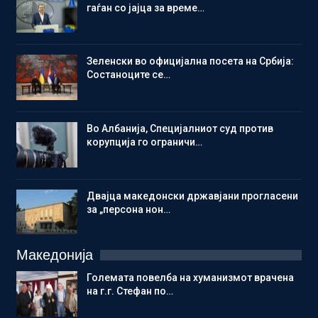
гаѓан со јајца за време…
Зеленски во официјална посета на Србија:
Состаноците се…
Во Албанија, Специјалниот суд против
корупција го ограничи…
Двајца македонски државјани прогласени
за „персона нон…
Македонија
Големата повелба на хуманизмот врачена
на г.г. Стефан по…