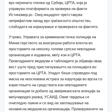
врз нејзината членка од Србија, ЦРТА, која ја
управува платформата за проверка на факти
Истиномер.рс. Овој инцидент претставува
неприфатлив напад врз граѓанското општество,
слободата на изразување и проверката на фактите.
Утрово, Управата за криминалистичка полиција на
Министерството за внатрешни работи влегла во
просториите на неколку големи српски невладини
организации и издавачи, меѓу кои и ЦРТА.
Провладините медиуми и таблоидите ја објавија оваа
вест уште пред пристигнувањето на полицијата во
просториите на ЦРТА. Упадот беше спроведен под
маска на неоснована истрага за корупција во врска со
користењето на средствата кои невладините
организации ги добиле од американската агенција за
меѓународен развој, УСАИД. Овие тврдења се
очигледно лажни и се вид на заплашување на
независна медиумска организација. Проверувачите на