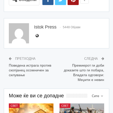
Istok Press
5448 Објави
ПРЕТХОДНА
СЛЕДНА
Поведена истрага против
Премиерот ги доби
скопјанец осомничен за
доказите што ги побара,
силување
Владата одговори:
Меџити е невин
Може ќе ви се допадне
Сите
СВЕТ
СВЕТ