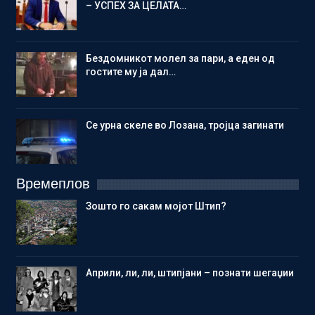
– УСПЕХ ЗА ЦЕЛАТА…
Бездомникот молел за пари, а еден од
гостите му ја дал…
Се урна скеле во Лозана, тројца загинати
Времеплов
Зошто го сакам мојот Штип?
Aприли, ли, ли, штипјани – познати шегаџии