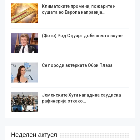
Климатските промени, пожарите и
сушата во Европа направија…
(Фото) Род Стјуарт доби шесто внуче
Се породи актерката Обри Плаза
Јеменските Хути нападнаа саудиска
рафинерија откако…
Неделен актуел