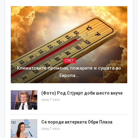
СВЕТ
Климатските промени, пожарите и сушата во
Европа…
(Фото) Род Стјуарт доби шесто внуче
пред 7 часа
Се породи актерката Обри Плаза
пред 7 часа