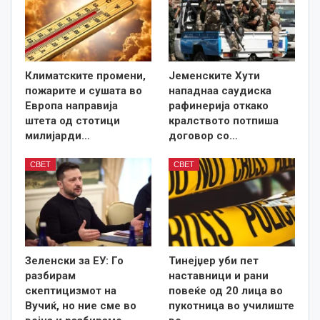
Климатските промени,
Јеменските Хути
пожарите и сушата во
нападнаа саудиска
Европа направија
рафинерија откако
штета од стотици
кралството потпиша
милијарди…
договор со…
СВЕТ
СВЕТ
Зеленски за ЕУ: Го
Тинејџер уби пет
разбирам
наставници и рани
скептицизмот на
повеќе од 20 лица во
Вучиќ, но ние сме во
пукотница во училиште