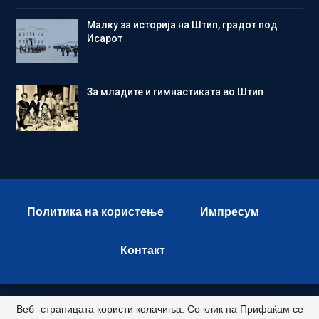
Малку за историја на Штип, градот под
Исарот
Зa младите и гимнастиката во Штип
Политика на користење
Импресум
Контакт
Веб -страницата користи колачиња. Со клик на Прифаќам се
© 2026 - Istok Press. All Rights Reserved.