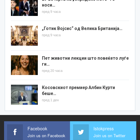
носи…
пред 9 часа
„Готик Војсис“ од Велика Британија…
пред 9 часа
Пет животни лекции што повеќето луѓе
ги…
пред 20 часа
Косовскиот премиер Албин Курти
беше…
пред 1 ден
Facebook
Istokpress
Join us on Facebook
Join us on Twitter