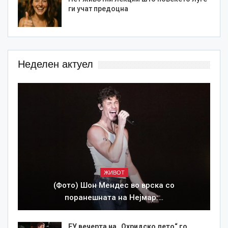
ги учат предоцна
Неделен актуел
ЖИВОТ
(Фото) Шон Мендес во врска со
поранешната на Нејмар:…
ЕУ вечерта на „Охридско лето“ го