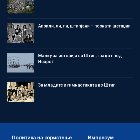
Aприли, ли, ли, штипјани – познати шегаџии
Малку за историја на Штип, градот под
Исарот
Зa младите и гимнастиката во Штип
Политика на користење
Импресум