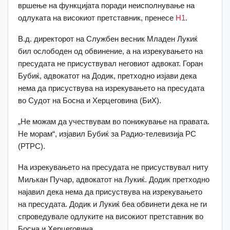
вршење на функцијата поради неисполнување на
одлуката на високиот претставник, пренесе
Н1
.
В.д. директорот на Службен весник Младен Лукиќ
бил ослободен од обвинение, а на изрекувањето на
пресудата не присуствувал неговиот адвокат. Горан
Бубиќ, адвокатот на Додик, претходно изјави дека
нема да присуствува на изрекувањето на пресудата
во Судот на Босна и Херцеговина (БиХ).
„Не можам да учествувам во понижување на правата.
Не морам“, изјавил Бубиќ за Радио-телевизија РС
(РТРС).
На изрекувањето на пресудата не присуствувал ниту
Миљкан Пучар, адвокатот на Лукиќ. Додик претходно
најавил дека нема да присуствува на изрекувањето
на пресудата. Додик и Лукиќ беа обвинети дека не ги
спроведувале одлуките на високиот претставник во
Босна и Херцеговина.