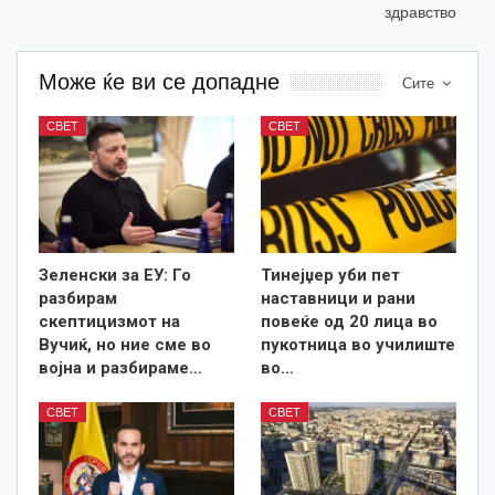
здравство
Може ќе ви се допадне
Сите
СВЕТ
СВЕТ
Зеленски за ЕУ: Го
Тинејџер уби пет
разбирам
наставници и рани
скептицизмот на
повеќе од 20 лица во
Вучиќ, но ние сме во
пукотница во училиште
војна и разбираме…
во…
СВЕТ
СВЕТ