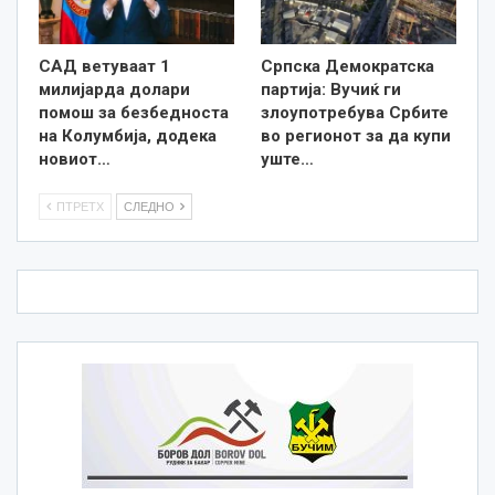
САД ветуваат 1
Српска Демократска
милијарда долари
партија: Вучиќ ги
помош за безбедноста
злоупотребува Србите
на Колумбија, додека
во регионот за да купи
новиот…
уште…
ПТРЕТХ
СЛЕДНО