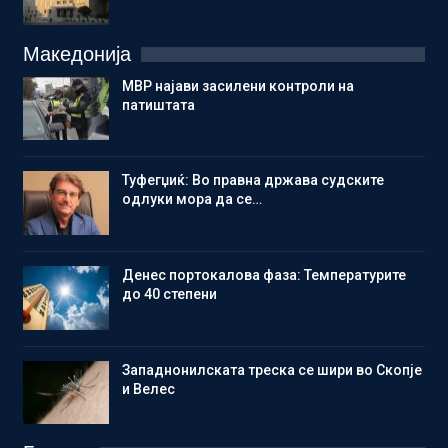
Македонија
МВР најави засилени контроли на
патиштата
Туфегџиќ: Во правна држава судските
одлуки мора да се…
Денес портокалова фаза: Температурите
до 40 степени
Западнонилската треска се шири во Скопје
и Велес