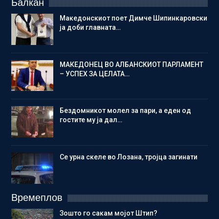
Балкан
Македонскиот поет Димче Шипинкаровски
ја доби главната…
МАКЕДОНЕЦ ВО АЛБАНСКИОТ ПАРЛАМЕНТ
– УСПЕХ ЗА ЦЕЛАТА…
Бездомникот молел за пари, а еден од
гостите му ја дал…
Се урна скеле во Лозана, тројца загинати
Времеплов
Зошто го сакам мојот Штип?