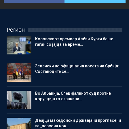
Регион
Косовскиот премиер Албин Курти беше
гаѓан со јајца за време…
Зеленски во официјална посета на Србија:
Состаноците се…
Во Албанија, Специјалниот суд против
корупција го ограничи…
Двајца македонски државјани прогласени
за „персона нон…