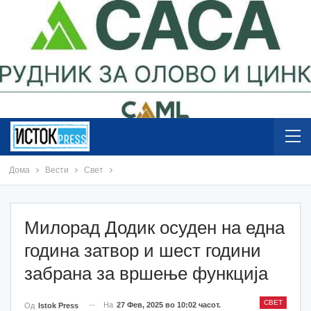
Дома
Вести
Свет
Милорад Додик осуден на една
година затвор и шест години
забрана за вршење функција
СВЕТ
На
27 Фев, 2025 во 10:02 часот.
Од
Istok Press