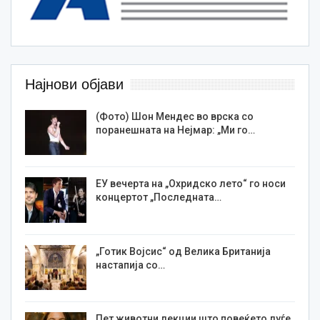
Најнови објави
(Фото) Шон Мендес во врска со
поранешната на Нејмар: „Ми го…
ЕУ вечерта на „Охридско лето“ го носи
концертот „Последната…
„Готик Војсис“ од Велика Британија
настапија со…
Пет животни лекции што повеќето луѓе